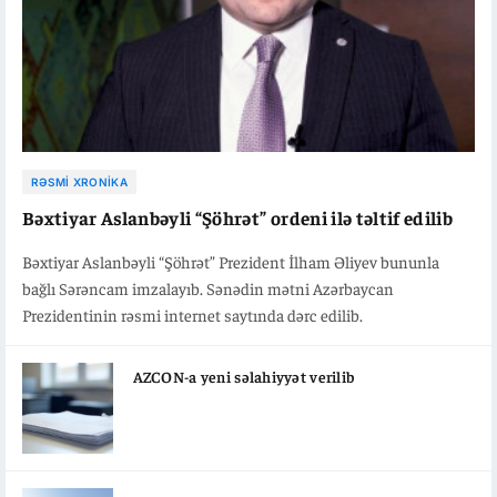
RƏSMI XRONIKA
Bəxtiyar Aslanbəyli “Şöhrət” ordeni ilə təltif edilib
Bəxtiyar Aslanbəyli “Şöhrət” Prezident İlham Əliyev bununla
bağlı Sərəncam imzalayıb. Sənədin mətni Azərbaycan
Prezidentinin rəsmi internet saytında dərc edilib.
AZCON-a yeni səlahiyyət verilib