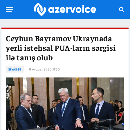
Ceyhun Bayramov Ukraynada
yerli istehsal PUA-ların sərgisi
ilə tanış olub
6 Avqust 2026 11:30
SIYASƏT