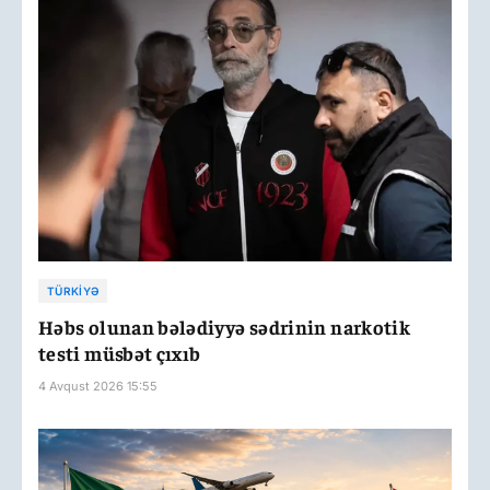
TÜRKIYƏ
Həbs olunan bələdiyyə sədrinin narkotik
testi müsbət çıxıb
4 Avqust 2026 15:55