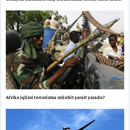
Afrika iqlimi terrorizmə münbit şərait yaradır?