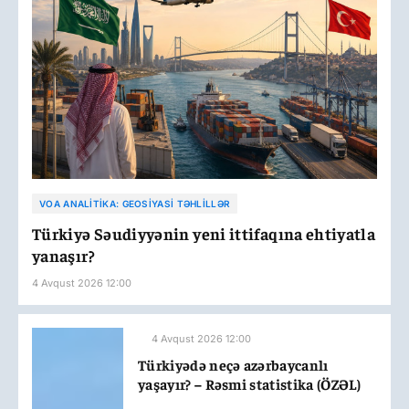
VOA ANALITIKA: GEOSIYASI TƏHLILLƏR
Türkiyə Səudiyyənin yeni ittifaqına ehtiyatla
yanaşır?
4 Avqust 2026 12:00
4 Avqust 2026 12:00
Türkiyədə neçə azərbaycanlı
yaşayır? – Rəsmi statistika (ÖZƏL)