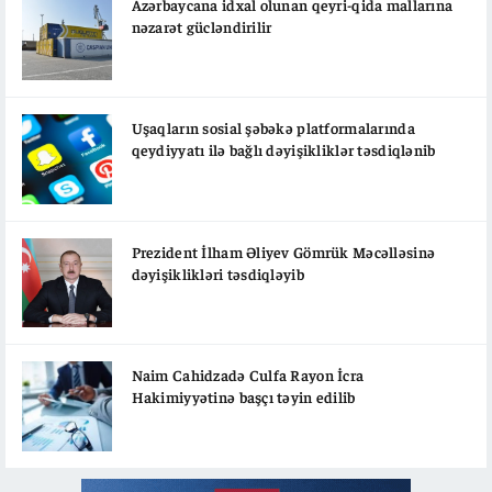
Azərbaycana idxal olunan qeyri-qida mallarına
nəzarət gücləndirilir
Uşaqların sosial şəbəkə platformalarında
qeydiyyatı ilə bağlı dəyişikliklər təsdiqlənib
Prezident İlham Əliyev Gömrük Məcəlləsinə
dəyişiklikləri təsdiqləyib
Naim Cahidzadə Culfa Rayon İcra
Hakimiyyətinə başçı təyin edilib