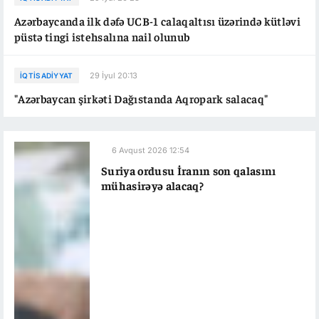
Azərbaycanda ilk dəfə UCB-1 calaqaltısı üzərində kütləvi
püstə tingi istehsalına nail olunub
29 İyul 20:13
İQTISADIYYAT
"Azərbaycan şirkəti Dağıstanda Aqropark salacaq"
6 Avqust 2026 12:54
Suriya ordusu İranın son qalasını
mühasirəyə alacaq?