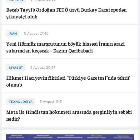
Rəcəb Tayyib Ərdoğan FETÖ üzvü Burkay Karatepedən
şikayətçi olub
5 Avqust 21:40
İRAN
Yeni Hörmüz marşrutunun böyük hissəsi İranın ərazi
sularından keçəcək - Kazım Qəribabadi
5 Avqust 20:37
SIYASƏT
Hikmət Hacıyevin fikirləri "Türkiye Gazetesi"ndə təhrif
olunub
5 Avqust 19:11
TEXNOLOGIYA
Meta ilə Hindistan hökuməti arasında gərginliyin səbəbi
nədir?