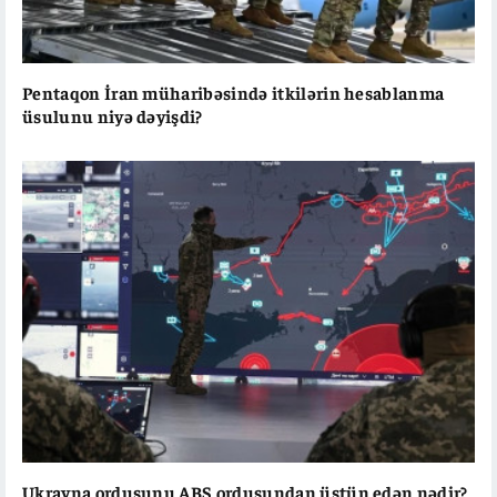
Pentaqon İran müharibəsində itkilərin hesablanma
üsulunu niyə dəyişdi?
Ukrayna ordusunu ABŞ ordusundan üstün edən nədir?