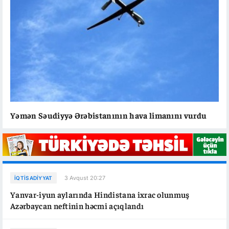
Yəmən Səudiyyə Ərəbistanının hava limanını vurdu
3 Avqust 20:27
İQTISADIYYAT
Yanvar-iyun aylarında Hindistana ixrac olunmuş
Azərbaycan neftinin həcmi açıqlandı