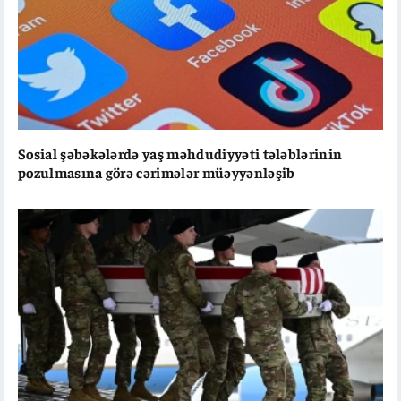
Sosial şəbəkələrdə yaş məhdudiyyəti tələblərinin
pozulmasına görə cərimələr müəyyənləşib