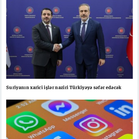
Suriyanın xarici işlər naziri Türkiyəyə səfər edəcək