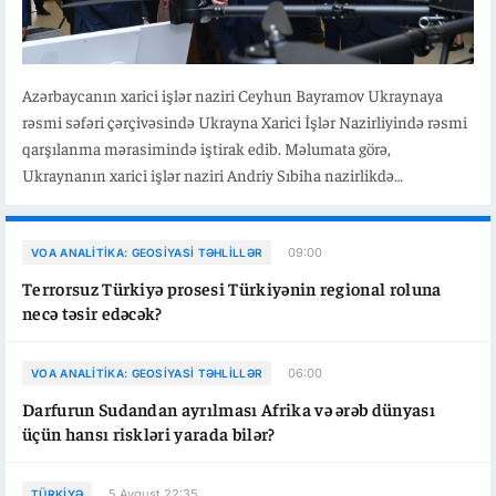
Azərbaycanın xarici işlər naziri Ceyhun Bayramov Ukraynaya
rəsmi səfəri çərçivəsində Ukrayna Xarici İşlər Nazirliyində rəsmi
qarşılanma mərasimində iştirak edib. Məlumata görə,
Ukraynanın xarici işlər naziri Andriy Sıbiha nazirlikdə
Azərbaycan xarici işlər naziri Ceyhun Bayramovu qarşılayıb.
Bildirilib ki, rəsmi qarşılama mərasimindən sonra nazirlər
Ukraynada istehsal olunan pilotsuz uçuş aparatlarının (PUA)
09:00
VOA ANALITIKA: GEOSIYASI TƏHLILLƏR
sərgisi ilə tanış olublar.
Terrorsuz Türkiyə prosesi Türkiyənin regional roluna
necə təsir edəcək?
06:00
VOA ANALITIKA: GEOSIYASI TƏHLILLƏR
Darfurun Sudandan ayrılması Afrika və ərəb dünyası
üçün hansı riskləri yarada bilər?
5 Avqust 22:35
TÜRKIYƏ