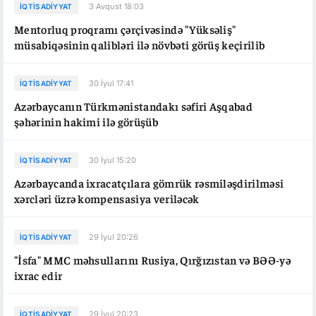
3 Avqust 18:03
İQTISADIYYAT
Mentorluq proqramı çərçivəsində "Yüksəliş"
müsabiqəsinin qalibləri ilə növbəti görüş keçirilib
30 İyul 17:41
İQTISADIYYAT
Azərbaycanın Türkmənistandakı səfiri Aşqabad
şəhərinin hakimi ilə görüşüb
30 İyul 15:20
İQTISADIYYAT
Azərbaycanda ixracatçılara gömrük rəsmiləşdirilməsi
xərcləri üzrə kompensasiya veriləcək
29 İyul 20:26
İQTISADIYYAT
"İsfa" MMC məhsullarını Rusiya, Qırğızıstan və BƏƏ-yə
ixrac edir
29 İyul 20:23
İQTISADIYYAT