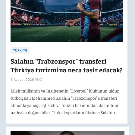
TÜRKIYƏ
Salahın "Trabzonspor" transferi
Türkiyə turizminə necə təsir edəcək?
5 Avqust 2026 16:01
Misir millisinin və İngiltərənin "Liverpul" klubunun ulduz
futbolçusu Məhəmməd Salahın "Trabzonspor"a transferi
idmanla yanaşı, iqtisadi və turizm baxımından da mühüm
nəticələr doğura bilər. Türk ekspertlərin fikrincə Salahın
"Trabzonspor"a gəlişi təkcə futbol transferi kimi
qiymətləndirilməməlidir.