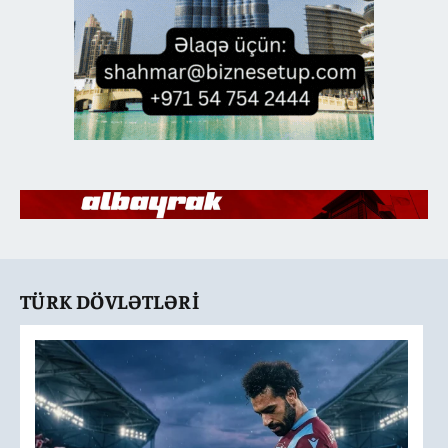
TÜRK DÖVLƏTLƏRI