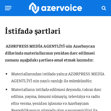
İstifadə şərtləri
AZƏRPRESS MEDİA AGENTLİYİ-nin Azərbaycan
dillərində materiallarının yenidən dərc edilməsi
zamanı aşağıdakı şərtlərə əməl etmək lazımdır:
Materiallarından istifadə yalnız AZƏRPRESS MEDİA
AGENTLİYİ-nin yazılı razılığı ilə mümkündür;
Materialların istifadə edilməsi deyəndə, təkrar dərc
edilmə, yayma, ümumi nümayiş, televiziya və radio
efirə vermə, yenidən işlənmə və Azərbaycam
Respublikasının qüvvədə olan qanunvericiliyi ilə