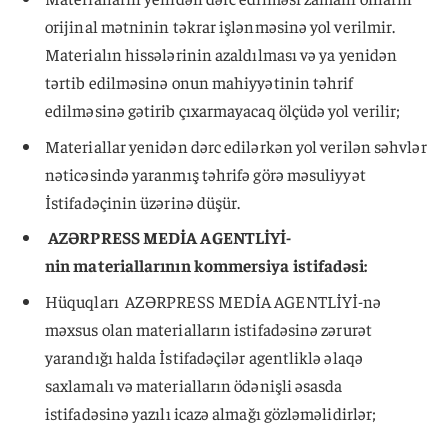
orijinal mətninin təkrar işlənməsinə yol verilmir.
Materialın hissələrinin azaldılması və ya yenidən
tərtib edilməsinə onun mahiyyətinin təhrif
edilməsinə gətirib çıxarmayacaq ölçüdə yol verilir;
Materiallar yenidən dərc edilərkən yol verilən səhvlər
nəticəsində yaranmış təhrifə görə məsuliyyət
İstifadəçinin üzərinə düşür.
AZƏRPRESS MEDİA AGENTLİYİ-
nin materiallarının kommersiya istifadəsi:
Hüquqları AZƏRPRESS MEDİA AGENTLİYİ-nə
məxsus olan materialların istifadəsinə zərurət
yarandığı halda İstifadəçilər agentliklə əlaqə
saxlamalı və materialların ödənişli əsasda
istifadəsinə yazılı icazə almağı gözləməlidirlər;