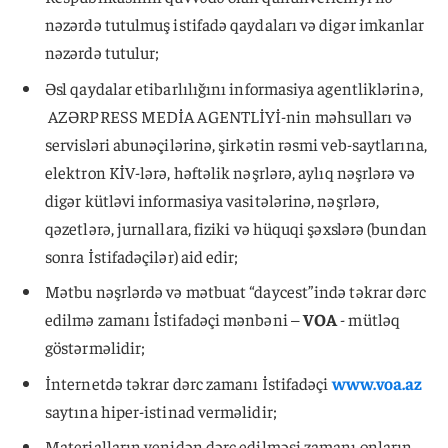
nəzərdə tutulmuş istifadə qaydaları və digər imkanlar
nəzərdə tutulur;
Əsl qaydalar etibarlılığını informasiya agentliklərinə,
AZƏRPRESS MEDİA AGENTLİYİ-nin məhsulları və
servisləri abunəçilərinə, şirkətin rəsmi veb-saytlarına,
elektron KİV-lərə, həftəlik nəşrlərə, aylıq nəşrlərə və
digər kütləvi informasiya vasitələrinə, nəşrlərə,
qəzetlərə, jurnallara, fiziki və hüquqi şəxslərə (bundan
sonra İstifadəçilər) aid edir;
Mətbu nəşrlərdə və mətbuat “daycest”ində təkrar dərc
edilmə zamanı İstifadəçi mənbəni –
VOA
- mütləq
göstərməlidir;
İnternetdə təkrar dərc zamanı İstifadəçi
www.voa.az
saytına hiper-istinad verməlidir;
Materialların yenidən dərc edilməsi zamanı onların