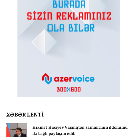
XƏBƏR LENTİ
Hikmət Hacıyev Vaşinqton sammitinin ildönümü
ilə bağlı paylaşım edib