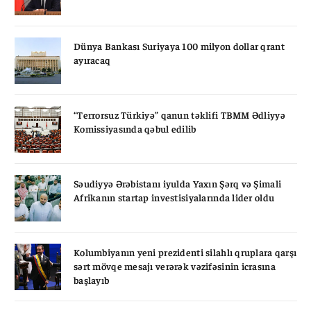
Dünya Bankası Suriyaya 100 milyon dollar qrant
ayıracaq
“Terrorsuz Türkiyə” qanun təklifi TBMM Ədliyyə
Komissiyasında qəbul edilib
Səudiyyə Ərəbistanı iyulda Yaxın Şərq və Şimali
Afrikanın startap investisiyalarında lider oldu
Kolumbiyanın yeni prezidenti silahlı qruplara qarşı
sərt mövqe mesajı verərək vəzifəsinin icrasına
başlayıb