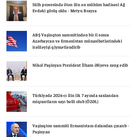
Sülh prosesində ötən ilin ən mühüm hadisəsi Ağ
Evdəki görüş oldu - Metyu Brayza
ABŞ Vaşinqton sammitindən bir il sonra
Azərbaycan və Ermənistan münasibətlərindəki
irəliləyişi qiymətləndirib
Nikol Paşinyan Prezident İlham Əliyevə zəng edib
Türkiyədə 2026-cı ilin ilk 7 ayında saxlanılan
miqrantların sayı bəlli olub (ÖZƏL)
Vaşinqton sammiti Ermənistanı dalandan çıxarıb -
Paşinyan