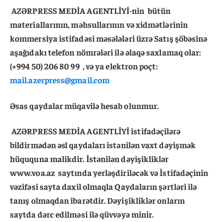
AZƏRPRESS MEDİA AGENTLİYİ-nin bütün
materiallarının, məhsullarının və xidmətlərinin
kommersiya istifadəsi məsələləri üzrə Satış şöbəsinə
aşağıdakı telefon nömrələri ilə əlaqə saxlamaq olar:
(+994 50) 206 80 99 , və ya elektron poçt:
mail.azerpress@gmail.com
Əsas qaydalar müqavilə hesab olunmur.
AZƏRPRESS MEDİA AGENTLİYİ istifadəçilərə
bildirmədən əsl qaydaları istənilən vaxt dəyişmək
hüququna malikdir. İstənilən dəyişikliklər
www.voa.az saytında yerləşdiriləcək və İstifadəçinin
vəzifəsi sayta daxil olmaqla Qaydaların şərtləri ilə
tanış olmaqdan ibarətdir. Dəyişikliklər onların
saytda dərc edilməsi ilə qüvvəyə minir.