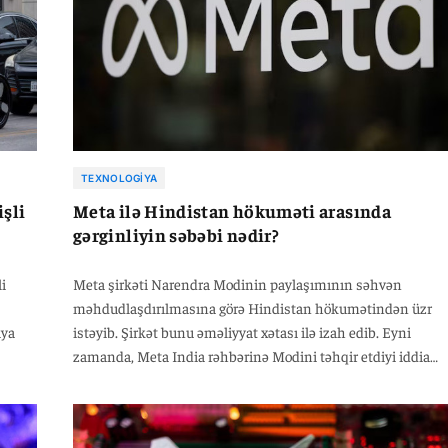
TEXNOLOGIYA
şli
Meta ilə Hindistan hökuməti arasında
gərginliyin səbəbi nədir?
i
Meta şirkəti Narendra Modinin paylaşımının səhvən
məhdudlaşdırılmasına görə Hindistan hökumətindən üzr
iya
istəyib. Şirkət bunu əməliyyat xətası ilə izah edib. Eyni
zamanda, Meta India rəhbərinə Modini təhqir etdiyi iddia
ta
olunan videolarla bağlı cinayət işi açılıb. Yerli KİV-in
məlumatına görə, Mark Zukerberq də Hindistan hökuməti
ə
qarşısında platformalarda uşaq cinsi istismarı materialları v