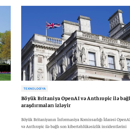
iliyi
bilməyib. Şirkət həmçinin Azora ilə birlikdə 5 milyard dollarl
l
AI infrastrukturu proqramına başlayıb. Volta Norveçdə Nvidi
rir.
Vera Rubin çipləri ilə işləyəcək yeni məlumat mərkəzi
layihəsini də təqdim edib.
nda
TEXNOLOGIYA
Böyük Britaniya OpenAI və Anthropic ilə bağl
araşdırmaları izləyir
Böyük Britaniyanın İnformasiya Komissarlığı İdarəsi OpenA
və Anthropic ilə bağlı son kibertəhlükəsizlik insidentlərini