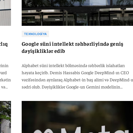
TEXNOLOGIYA
rlıq
Google süni intellekt rəhbərliyində geniş
dəyişikliklər edib
rinin
Alphabet süni intellekt bölməsində rəhbərlik islahatları
yard
həyata keçirib. Demis Hassabis Google DeepMind-ın CEO
irkətin
vəzifəsindən ayrılaraq Alphabet-in baş alimi və DeepMind-ı
 və
sədri olub. Dəyişikliklər Google-un Gemini modelinin
rinə
təqdimatının gecikməsi və OpenAI ilə Anthropic qarşısında
rəqabət təzyiqinin artdığı dövrə təsadüf edir. Eyni zamanda,
as
Gemini layihəsinin bir neçə rəhbəri, o cümlədən Jeff Dean
şirkətdən ayrılıb.