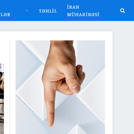
İRAN
TƏHLIL
TLƏR
MÜHARIBƏSI