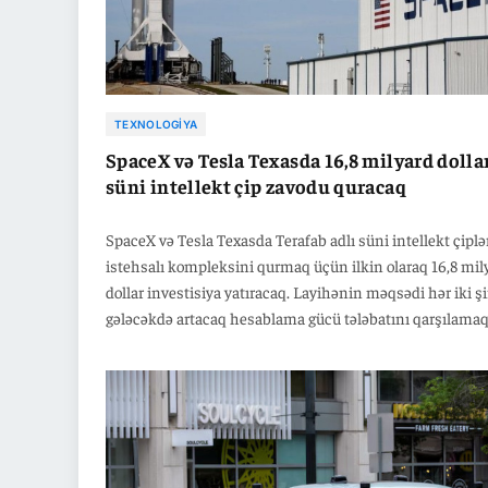
TEXNOLOGIYA
SpaceX və Tesla Texasda 16,8 milyard dolla
süni intellekt çip zavodu quracaq
SpaceX və Tesla Texasda Terafab adlı süni intellekt çiplə
istehsalı kompleksini qurmaq üçün ilkin olaraq 16,8 mil
dollar investisiya yatıracaq. Layihənin məqsədi hər iki ş
gələcəkdə artacaq hesablama gücü tələbatını qarşılamaq
qlobal çip çatışmazlığını azaltmaqdır. İlon Maskın sözlə
görə, Terafab çip istehsalının bütün mərhələlərini əhatə
edəcək. Layihənin ilkin bazası kimi Tesla artıq Giga Tex
zavodunda tədqiqat istehsal müəssisəsinin tikintisinə
başlayıb.