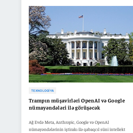
Fayda Fondunda təmsil olunub. Şirkət onun dövlət idarəç
və süni intellekt siyasəti sahəsindəki təcrübəsinin qloba
tənzimləmə məsələlərində mühüm rol oynayacağını bildi
Bu təyinat Tramp administrasiyası ilə süni intellektin
tənzimlənməsi ətrafında davam edən müzakirələr fonu
baş verib.
TEXNOLOGIYA
Trampın müşavirləri OpenAI və Google
nümayəndələri ilə görüşəcək
Ağ Evdə Meta, Anthropic, Google və OpenAI
nümayəndələrinin iştirakı ilə qabaqcıl süni intellekt