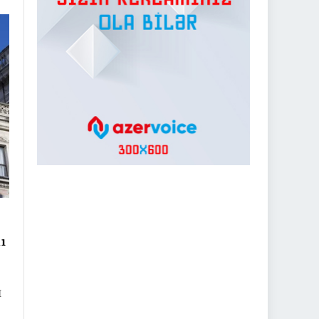
ıq
a
ı
I