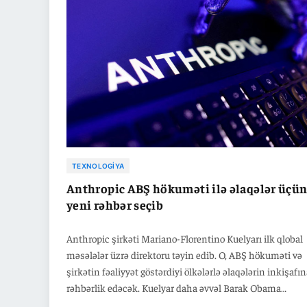
hesabat tələbləri tətbiq edib.
TEXNOLOGIYA
Anthropic ABŞ hökuməti ilə əlaqələr üçü
yeni rəhbər seçib
Anthropic şirkəti Mariano-Florentino Kuelyarı ilk qlobal
məsələlər üzrə direktoru təyin edib. O, ABŞ hökuməti və
şirkətin fəaliyyət göstərdiyi ölkələrlə əlaqələrin inkişafı
rəhbərlik edəcək. Kuelyar daha əvvəl Barak Obama
administrasiyasında çalışıb və Anthropic-in Uzunmüddə