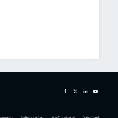
n
Facebook
X
Linkedin
Youtube
(Twitter)
qqımızda
İstifadə şərtləri
Məxfilik siyasəti
Xəbər lenti