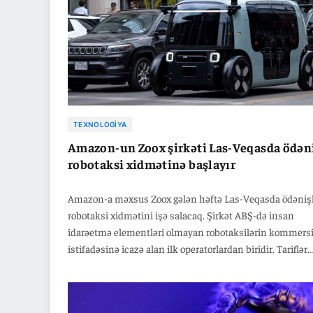
TEXNOLOGIYA
Amazon-un Zoox şirkəti Las-Veqasda ödəni
robotaksi xidmətinə başlayır
Amazon-a məxsus Zoox gələn həftə Las-Veqasda ödənişl
robotaksi xidmətini işə salacaq. Şirkət ABŞ-də insan
idarəetmə elementləri olmayan robotaksilərin kommers
istifadəsinə icazə alan ilk operatorlardan biridir. Tariflər
"komfort" kateqoriyasına uyğun olacaq və məsafə ilə vax
əsasən hesablanacaq. NHTSA xidmətə məhdud sayda
avtomobil üçün icazə versə də, təhlükəsizliklə bağlı əlav