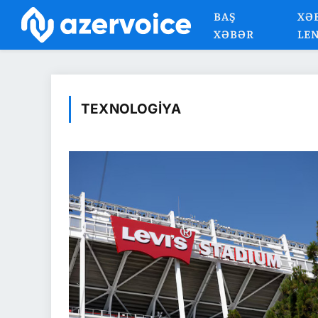
BAŞ
XƏ
XƏBƏR
LE
TEXNOLOGIYA