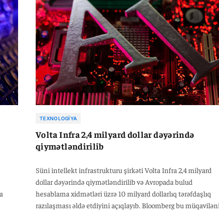
"deepfake" məzmunla bağlı nöqsanlara görə üzr istəyib. Bu
hadisələr Meta ilə Hindistan hökuməti arasında məzmunu
idarə olunması ilə bağlı gərginliyin davam etdiyini göstərir.
TEXNOLOGIYA
n
Volta Infra 2,4 milyard dollar dəyərində
qiymətləndirilib
Süni intellekt infrastrukturu şirkəti Volta Infra 2,4 milyard
dollar dəyərində qiymətləndirilib və Avropada bulud
na
hesablama xidmətləri üzrə 10 milyard dollarlıq tərəfdaşlıq
razılaşması əldə etdiyini açıqlayıb. Bloomberg bu müqavilən
tli
Anthropic ilə bağlandığını yazsa da, Reuters bunu təsdiqləyə