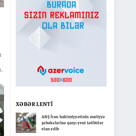
d
i
eal
XƏBƏR LENTİ
ABŞ İran hakimiyyətinin maliyyə
şəbəkələrinə qarşı yeni tədbirlər
elan edib