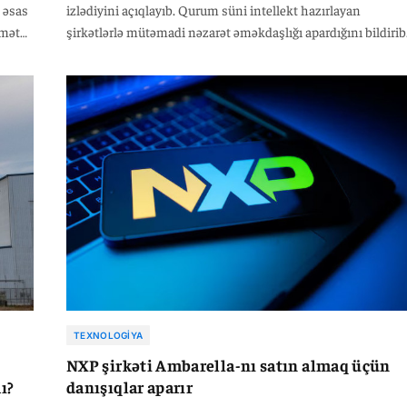
 əsas
izlədiyini açıqlayıb. Qurum süni intellekt hazırlayan
umət
şirkətlərlə mütəmadi nəzarət əməkdaşlığı apardığını bildirib
nAI və
ABŞ-da könüllü kibertəhlükəsizlik sınaqları yekunlaşdırılıb,
Avropa İttifaqında isə tənzimləyicilər şirkətlərlə danışıqları
rin
davam etdirirlər. Anthropic ötən həftə Claude modellərinin
ABŞ-
sınaqlar zamanı üç şirkətin sisteminə daxil olduğunu
ti
açıqlamışdı. OpenAI isə daha əvvəl süni intellekt
agentlərindən birinin gözlənilməz davranış göstərdiyini
bildirmişdi. Böyük Britaniya hökuməti zərurət yaranacağı
təqdirdə daha sərt tənzimləmə tətbiq edə biləcəyini istisna
etmir.
TEXNOLOGIYA
NXP şirkəti Ambarella-nı satın almaq üçün
ı?
danışıqlar aparır