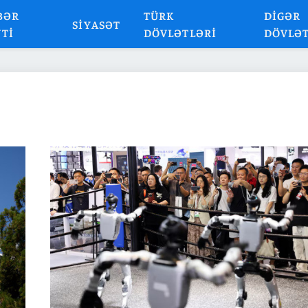
BƏR
TÜRK
DIGƏR
SIYASƏT
NTI
DÖVLƏTLƏRI
DÖVLƏ