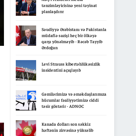
tənzimləyicisinə yeni təyinat
planlaşdırır
Səudiyyə Ərəbistanı və Pakistanla
müdafiə sazişi heç bir ölkəyə
qarşı yönəlməyib - Rəcəb Tayyib
Ərdoğan
Levi Strauss kibertəhlükəsizlik
insidentini açıqlayıb
Gəmilərimizə və əməkdaşlarımıza
hücumlar fəaliyyətimizə ciddi
təsir göstərir - ADNOC
Kanada dolları son səkkiz
ə
həftənin zirvəsinə yüksəlib