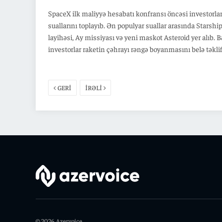
SpaceX ilk maliyyə hesabatı konfransı öncəsi investorla
suallarını toplayıb. Ən populyar suallar arasında Starshi
layihəsi, Ay missiyası və yeni maskot Asteroid yer alıb. B
investorlar raketin çəhrayı rəngə boyanmasını belə təkli
ediblər. Maliyyə məsələlərinə maraq isə gözlənildiyində
az olub. SpaceX ilkin səhm yerləşdirməsi zamanı səhml
30 faizini fərdi investorlara ayırıb. Şirkətin maliyyə
GERİ
İRƏLİ
hesabatının İlon Maskın iştirakı ilə təqdim olunacağı
gözlənilir. İnvestorlar həm texniki yeniliklərə, həm də g
kosmik layihələrə böyük maraq göstərirlər.
© 2026 Azervoice.