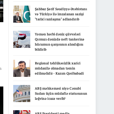
Şahbaz Şərif Səudiyyə Ərəbistanı
və Türkiyə ilə imzalanan sazişi
"tarixi razılaşma" adlandırıb
Yəmən hərbi dəniz qüvvələri
Qırmızı dənizdə neft tankerinə
hücumun qarşısının alındığını
bildirib
Regional təhlükəsizlik xarici
müdaxilə olmadan təmin
n
edilməlidir - Kazım Qəribabadi
ABŞ məhkəməsi niyə Cənubi
Sudan üçün müdafiə statusunun
ləğvinə icazə verib?
ABŞ Prezidenti media