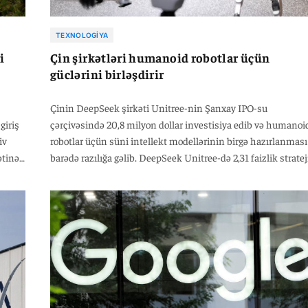
TEXNOLOGIYA
i
Çin şirkətləri humanoid robotlar üçün
güclərini birləşdirir
Çinin DeepSeek şirkəti Unitree-nin Şanxay IPO-su
giriş
çərçivəsində 20,8 milyon dollar investisiya edib və humanoi
iv
robotlar üçün süni intellekt modellərinin birgə hazırlanması
ətinə
barədə razılığa gəlib. DeepSeek Unitree-də 2,31 faizlik stratej
rib.
pay əldə edib. Tərəflər AI modelləri, robot texnologiyaları və r
dünya məlumatlarının emalı sahəsində əməkdaşlıq
na
edəcəklər. Layihənin məqsədi humanoid robotların ətraf
mühiti daha yaxşı anlamasını və mürəkkəb tapşırıqları
müstəqil yerinə yetirməsini təmin edən texnologiyaların
hazırlanmasıdır.