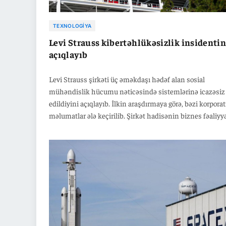
TEXNOLOGIYA
Levi Strauss kibertəhlükəsizlik insidentin
açıqlayıb
Levi Strauss şirkəti üç əməkdaşı hədəf alan sosial
mühəndislik hücumu nəticəsində sistemlərinə icazəsiz 
edildiyini açıqlayıb. İlkin araşdırmaya görə, bəzi korporat
məlumatlar ələ keçirilib. Şirkət hadisənin biznes fəaliyy
və maliyyə nəticələrinə ciddi təsir göstərməyəcəyini bildi
Mütəxəssislər isə son aylarda iri şirkətlərə qarşı
kiberhücumların və fidyə proqramlarının sayının artdığı
diqqət çəkirlər.