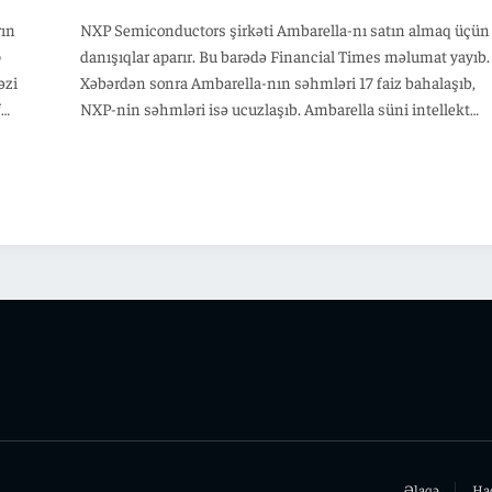
rın
NXP Semiconductors şirkəti Ambarella-nı satın almaq üçün
p
danışıqlar aparır. Bu barədə Financial Times məlumat yayıb.
əzi
Xəbərdən sonra Ambarella-nın səhmləri 17 faiz bahalaşıb,
f
NXP-nin səhmləri isə ucuzlaşıb. Ambarella süni intellekt
n daha
çipləri və proqram təminatı hazırlayan şirkətdir. Mümkün
ərinin
razılaşma NXP-nin avtomobil və radar texnologiyaları
sahəsində mövqeyini gücləndirə bilər. Tərəflər hələlik
danışıqlarla bağlı rəsmi açıqlama verməyiblər. Razılaşmanı
ələcək
baş tutacağı da hələ dəqiqləşməyib.
Əlaqə
Ha