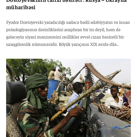
müharibəsi
Fyodor Dostoyevski yaradıcılığı sadəcə bədii ədəbiyyatın və insan
psixologiyasının dərinliklərini araşdıran bir irs deyil, həm də
gələcəyin siyasi mənzərəsini onilliklər əvvəl cızan bəsirətli bir
uzaqgörənlik nümunəsidir. Böyük yazıçının XIX əsrdə dilə
gətirdiyi fəlsəfi və publisistik fikirlər, XXI əsrin reallıqlarında –
xüsusilə cəmiyyətlərdə ateizmin yayılması, inqilabların gətirdiyi
xaos və postsovet məkanındakı kəskin hərbi-siyasi böhranlar
fonunda yenidən diqqət çəkir. Müəllif sanki əsrlər sonra baş
verəcək geosiyasi qırılmaların, müasir regional münaqişələrin
gedişatını və milli kimlik qarşıdurmalarını əvvəlcədən təhlil edir,
bu mürəkkəb proseslərin hansı nöqtəyə varacağını öz baxış
bucağından təxmin edirdi.