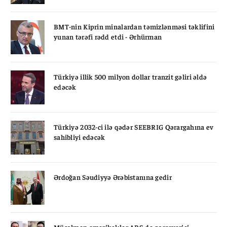
BMT-nin Kiprin minalardan təmizlənməsi təklifini
yunan tərəfi rədd etdi - Ərhürman
Türkiyə illik 500 milyon dollar tranzit gəliri əldə
edəcək
Türkiyə 2032-ci ilə qədər SEEBRIG Qərargahına ev
sahibliyi edəcək
Ərdoğan Səudiyyə Ərəbistanına gedir
Müsəlman amerikalılar ABŞ-da qərarverici