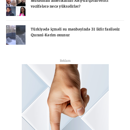
vəzifələrə necə yüksəlirlər?
Türkiyədə içməli su mənbəyində 31 ildir fasiləsiz
Qurani-Kərim oxunur
Reklam