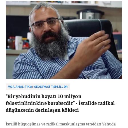
əlaqələrə malik cinayət şəbəkələrinin də ortaya çıxması
təhlükəsizlik orqanlarının qarşısında yeni çağırışlar yaradıb.
VOA ANALITIKA: GEOSIYASI TƏHLILLƏR
“Bir yəhudinin həyatı 10 milyon
fələstinlininkinə bərabərdir” - İsraildə radikal
düşüncənin dərinləşən kökləri
İsrailli hüquqşünas və radikal məskunlaşma tərəfdarı Yehuda