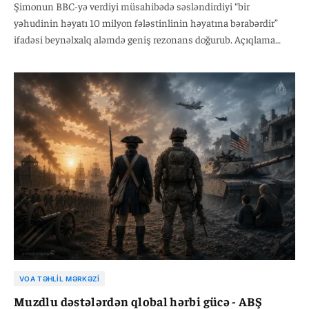
Şimonun BBC-yə verdiyi müsahibədə səsləndirdiyi “bir
yəhudinin həyatı 10 milyon fələstinlinin həyatına bərabərdir”
ifadəsi beynəlxalq aləmdə geniş rezonans doğurub. Açıqlama
təkcə fərdi bir şəxsin sərt mövqeyi kimi deyil, İsrail-Fələstin
münaqişəsində son illərdə güclənən radikal millətçi və
üstünlükçü ideologiyanın təzahürü kimi qiymətləndirilir.
VOA TƏHLIL MƏRKƏZI
Muzdlu dəstələrdən qlobal hərbi gücə - ABŞ