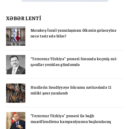
XƏBƏR LENTİ
Mərakeş-İsrail yaxınlaşması ölkənin gələcəyinə
necə təsir edə bilər?
“Terrorsuz Türkiyə” prosesi fonunda keçmiş sui-
qəsdlər yenidən gündəmdə
Husilərin Səudiyyəyə hücumu nəticəsində 11
mülki şəxs yaralanıb
"Terrorsuz Türkiyə" prosesi ilə bağlı
maarifləndirmə kampaniyasına başlanılacaq