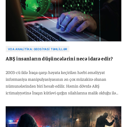
VOA ANALITIKA: GEOSIYASI TƏHLILLƏR
ABŞ insanların düşüncələrini necə idarə edir?
2003-cü ildə İraqa qarşı həyata keçirilən hərbi əməliyyat
informasiya manipulyasiyasının ən çox müzakirə olunan
nümunələrindən biri hesab edilir. Həmin dövrdə ABŞ
ictimaiyyətinə İraqın kütləvi qırğın silahlarına malik olduğu ilə
bağlı məlumatlar təqdim olunurdu. Sonradan bu iddiaların
təsdiqlənməməsinə baxmayaraq, həmin informasiya
kampaniyası ictimai rəyin formalaşmasına ciddi təsir
göstərmişdi.