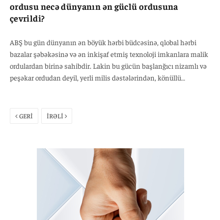
ordusu necə dünyanın ən güclü ordusuna
çevrildi?
ABŞ bu gün dünyanın ən böyük hərbi büdcəsinə, qlobal hərbi
bazalar şəbəkəsinə və ən inkişaf etmiş texnoloji imkanlara malik
ordulardan birinə sahibdir. Lakin bu gücün başlanğıcı nizamlı və
peşəkar ordudan deyil, yerli milis dəstələrindən, könüllü
döyüşçülərdən və silahını özü təmin edən fermerlərdən ibarət
zəif hərbi quruluşdan başlayıb.
GERİ
İRƏLİ