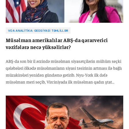
VOA ANALITIKA: GEOSIYASI TƏHLILLƏR
Müsəlman amerikalılar ABŞ-da qərarverici
vəzifələrə necə yüksəlirlər?
ABŞ-da son bir il ərzində müsəlman siyasətçilərin mühüm seçki
qələbələri ölkədə müsəlmanların siyasi təsirinin artması ilə bağlı
müzakirələri yenidən gündəmə gətirib. Nyu-York ilk dəfə
müsəlman meri seçib, Virciniyada ilk müsəlman qadın ştat
səviyyəsində icraedici vəzifəyə yüksəlib, Miçiqanda isə
müsəlman namizəd Senata gedən yolda mühüm uğur qazanıb.