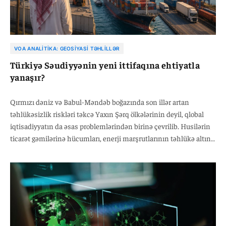
VOA ANALITIKA: GEOSIYASI TƏHLILLƏR
Türkiyə Səudiyyənin yeni ittifaqına ehtiyatla
yanaşır?
Qırmızı dəniz və Babul-Məndəb boğazında son illər artan
təhlükəsizlik riskləri təkcə Yaxın Şərq ölkələrinin deyil, qlobal
iqtisadiyyatın da əsas problemlərindən birinə çevrilib. Husilərin
ticarət gəmilərinə hücumları, enerji marşrutlarının təhlükə altına
düşməsi və dəniz daşımalarının bahalaşması fonunda Səudiyyə
Ərəbistanının təşəbbüsü ilə yeni çoxtərəfli dəniz müdafiə
ittifaqının yaradılması istiqamətində proses sürətlənib.