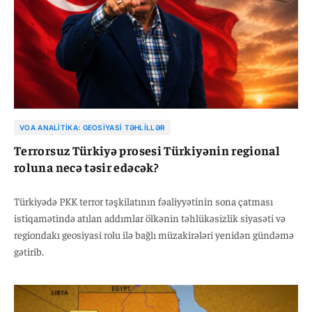
VOA ANALITIKA: GEOSIYASI TƏHLILLƏR
Terrorsuz Türkiyə prosesi Türkiyənin regional
roluna necə təsir edəcək?
Türkiyədə PKK terror təşkilatının fəaliyyətinin sona çatması
istiqamətində atılan addımlar ölkənin təhlükəsizlik siyasəti və
regiondakı geosiyasi rolu ilə bağlı müzakirələri yenidən gündəmə
gətirib.