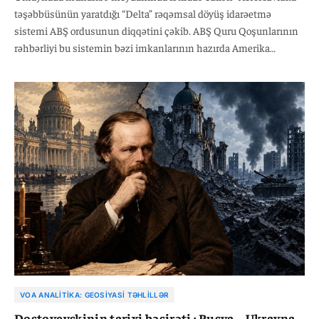
təşəbbüsünün yaratdığı “Delta” rəqəmsal döyüş idarəetmə
sistemi ABŞ ordusunun diqqətini çəkib. ABŞ Quru Qoşunlarının
rəhbərliyi bu sistemin bəzi imkanlarının hazırda Amerika
ordusunda mövcud olan imkanları üstələdiyini etiraf edib. Söhbət
2014-cü ildə Rusiyanın Krımı ilhaq etməsindən sonra bir qrup
ukraynalı mühəndis və proqramçının yaratdığı layihədən gedir.
Həmin dövrdə mülki sahədə çalışan texnologiya mütəxəssisləri
kommersiya məqsədli kiçik pilotsuz uçuş aparatlarını döyüş
şəraitinə uyğunlaşdırmağa başlayıblar.
VOA ANALITIKA: GEOSIYASI TƏHLILLƏR
Dostoyevskinin tarixi bəsirəti : Rusya – Ukrayna