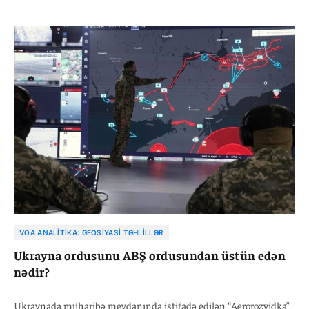
belə bir ssenari yeni humanitar böhranlara, sərhəd
mübahisələrinə və separatçı meyllərin güclənməsinə səbəb ola
bilər.
VOA ANALITIKA: GEOSIYASI TƏHLILLƏR
Ukrayna ordusunu ABŞ ordusundan üstün edən
nədir?
Ukraynada müharibə meydanında istifadə edilən “Aerorozvidka”