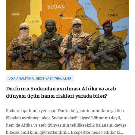
VOA ANALITIKA: GEOSIYASI TƏHLILLƏR
Darfurun Sudandan ayrılması Afrika və ərəb
dünyası üçün hansı riskləri yarada bilər?
Sudanın qərbində yerləşən Darfur bölgəsinin mümkün şəkildə
ölkədən ayrılması təkcə Sudanın daxili siyasi böhranını deyil,
həm də Afrika və ərəb dünyasının təhlükəsizlik balansını dəyişə
biləcək amil kimi qiymətləndirilir. Ekspertlər hesab edirlər ki,