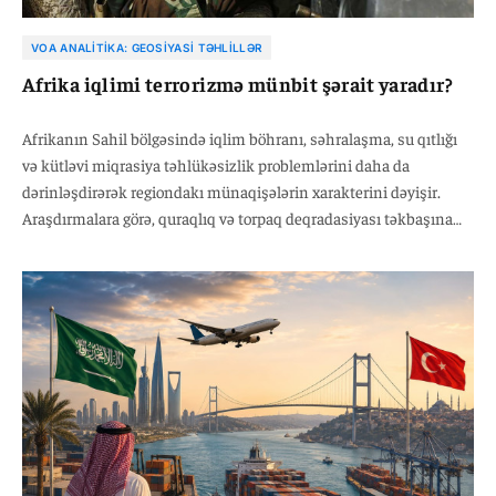
VOA ANALITIKA: GEOSIYASI TƏHLILLƏR
Afrika iqlimi terrorizmə münbit şərait yaradır?
Afrikanın Sahil bölgəsində iqlim böhranı, səhralaşma, su qıtlığı
və kütləvi miqrasiya təhlükəsizlik problemlərini daha da
dərinləşdirərək regiondakı münaqişələrin xarakterini dəyişir.
Araşdırmalara görə, quraqlıq və torpaq deqradasiyası təkbaşına
müharibələrə səbəb olmasa da, zəif idarəçilik, yoxsulluq və resurs
uğrunda rəqabətlə birləşərək silahlı qrupların fəaliyyət
göstərməsi üçün əlverişli mühit yaradır.