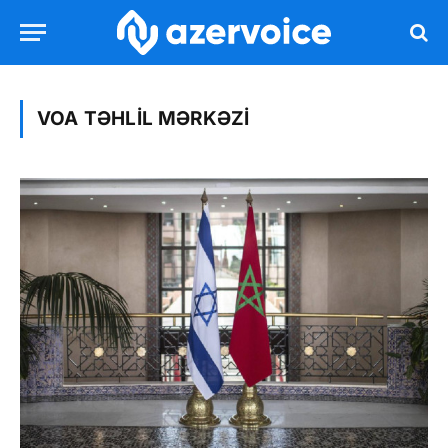
VOA TƏHLIL MƏRKƏZI