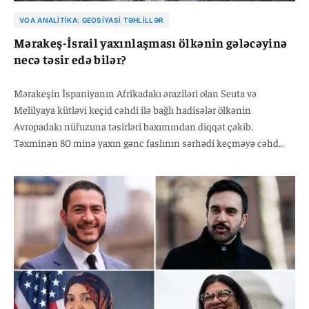
VOA ANALITIKA: GEOSIYASI TƏHLILLƏR
Mərakeş-İsrail yaxınlaşması ölkənin gələcəyinə
necə təsir edə bilər?
Mərakeşin İspaniyanın Afrikadakı əraziləri olan Seuta və
Melilyaya kütləvi keçid cəhdi ilə bağlı hadisələr ölkənin
Avropadakı nüfuzuna təsirləri baxımından diqqət çəkib.
Təxminən 80 minə yaxın gənc faslının sərhədi keçməyə cəhd
etməsi, onların böyük hissəsinin gənc kişilərdən ibarət olması və
hadisənin koordinasiyalı şəkildə baş verməsi bu prosesin adi
miqrasiya dalğası olmadığı barədə iddiaları gücləndirib.