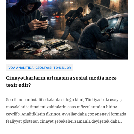
VOA ANALITIKA: GEOSIYASI TƏHLILLƏR
Cinayətkarların artmasına sosial media necə
təsir edir?
Son illərdə müxtəlif ölkələrdə olduğu kimi, Türkiyədə də asayiş
məsələləri ictimai müzakirələrin əsas mövzularından birinə
çevrilib. Analitiklərin fikrincə, əvvəllər daha çox ənənəvi formada
fəaliyyət göstərən cinayət şəbəkələri zamanla dəyişərək daha
mürəkkəb strukturlara çevrilib. Yerli qruplarla yanaşı, beynəlxalq