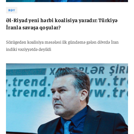
RƏY
Əl-Riyad yeni hərbi koalisiya yaradır: Türkiyə
İranla savaşa qoşular?
Sözügedən koalisiya məsələsi ilk gündəmə gələn dövrdə İran
indiki vəziyyətdə deyildi