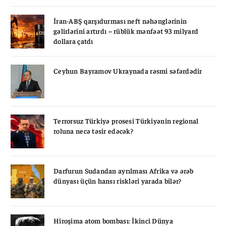
İran-ABŞ qarşıdurması neft nəhənglərinin
gəlirlərini artırdı – rüblük mənfəət 93 milyard
dollara çatdı
Ceyhun Bayramov Ukraynada rəsmi səfərdədir
Terrorsuz Türkiyə prosesi Türkiyənin regional
roluna necə təsir edəcək?
Darfurun Sudandan ayrılması Afrika və ərəb
dünyası üçün hansı riskləri yarada bilər?
Hiroşima atom bombası: İkinci Dünya