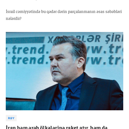
İsrail cəmiyyətində bu qədər dərin parçalanmanın əsas səbəbləri
nələrdir?
RƏY
İran həm ərəb ölkələrinə raket atır, həm də