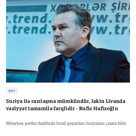
RƏY
Suriya ilə razılaşma mümkündür, lakin Livanda
vəziyyət tamamilə fərqlidir - Rufiz Hafizoğlu
Müəyyən şərtlər daxilində İsrail qoşunları Suriyadan çıxara bilər