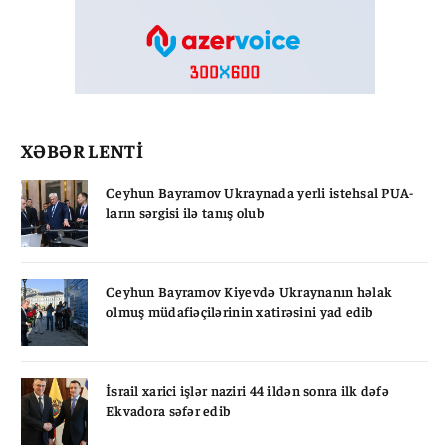
XƏBƏR LENTİ
Ceyhun Bayramov Ukraynada yerli istehsal PUA-
ların sərgisi ilə tanış olub
Ceyhun Bayramov Kiyevdə Ukraynanın həlak
olmuş müdafiəçilərinin xatirəsini yad edib
İsrail xarici işlər naziri 44 ildən sonra ilk dəfə
Ekvadora səfər edib