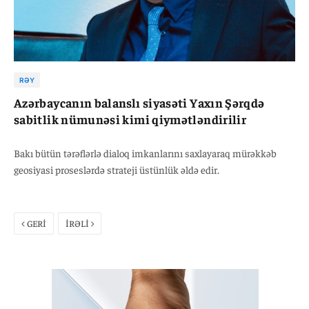
RƏY
Azərbaycanın balanslı siyasəti Yaxın Şərqdə
sabitlik nümunəsi kimi qiymətləndirilir
Bakı bütün tərəflərlə dialoq imkanlarını saxlayaraq mürəkkəb
geosiyasi proseslərdə strateji üstünlük əldə edir.
GERİ
İRƏLİ