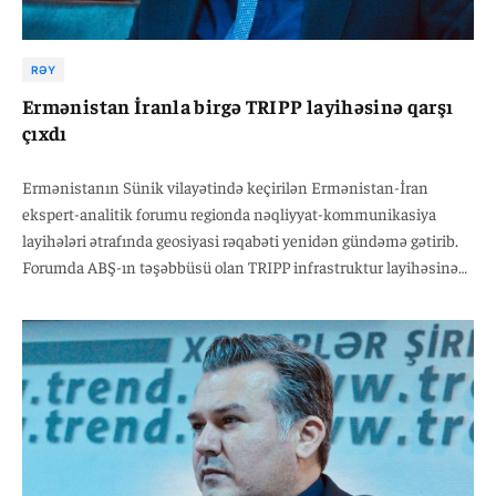
RƏY
Ermənistan İranla birgə TRIPP layihəsinə qarşı
çıxdı
Ermənistanın Sünik vilayətində keçirilən Ermənistan-İran
ekspert-analitik forumu regionda nəqliyyat-kommunikasiya
layihələri ətrafında geosiyasi rəqabəti yenidən gündəmə gətirib.
Forumda ABŞ-ın təşəbbüsü olan TRIPP infrastruktur layihəsinə
qarşı səsləndirilən mövqelər, həmçinin Azərbaycan və ABŞ-ın
iştirakı ilə razılaşdırılmış nəqliyyat kommunikasiyalarının
açılmasının ləngidilməsinə yönələn çağırışlar diqqət çəkib.