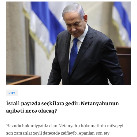
RƏY
İsrail payızda seçkilərə gedir: Netanyahunun
aqibəti necə olacaq?
Hazırda hakimiyyətdə olan Netanyahu hökumətinin mövqeyi
son zamanlar xeyli dərəcədə zəifləyib. Aparılan son rəy