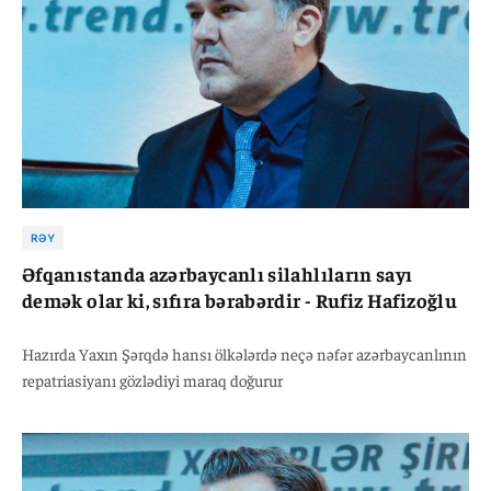
RƏY
Əfqanıstanda azərbaycanlı silahlıların sayı
demək olar ki, sıfıra bərabərdir - Rufiz Hafizoğlu
Hazırda Yaxın Şərqdə hansı ölkələrdə neçə nəfər azərbaycanlının
repatriasiyanı gözlədiyi maraq doğurur