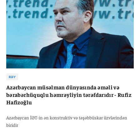
RƏY
Azərbaycan müsəlman dünyasında əməli və
bərabərhüquqlu həmrəyliyin tərəfdarıdır - Rufiz
Hafizoğlu
Azərbaycan İƏT-in ən konstruktiv və təşəbbüskar üzvlərindən
biridir