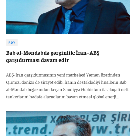
RƏY
Bab əl-Məndəbdə gərginlik: İran–ABŞ
qarşıdurması davam edir
ABŞ-İran qarşıdurmasının yeni mərhələsi Yəmən üzərindən
Qırmızı dənizə də sirayət edib. İranın dəstəklədiyi husilərin Bab
əl-Məndəb boğazından keçən Səudiyyə Ərəbistanı ilə əlaqəli neft
tankerlərini hədəfə alacaqlarını bəyan etməsi qlobal enerji
bazarlarında narahatlığı artırıb.