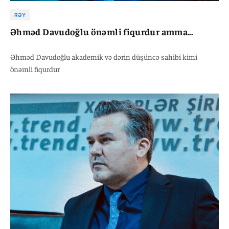
RƏY
Əhməd Davudoğlu önəmli fiqurdur amma...
Əhməd Davudoğlu akademik və dərin düşüncə sahibi kimi
önəmli fiqurdur