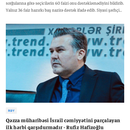
sorğularına görə seçicilərin 60 faizi onu dəstəkləmədiyini bildirib.
Yalnız 36 faiz hazırkı baş nazirə dəstək ifadə edib. Siyasi şərhçi
Azər Qasımov Bakupost.az-a bildirib ki, İsrail dövlətinin indiki
məqamda həssas və tarixi dövrdən keçdiyini nəzərə alsaq,
hakimiyyətə yeni qüvvələrin, ilk növbədə müharibə əleyhinə olan
solçu və ultra dindarların gəlməsi mümkün deyil:
RƏY
Qəzza müharibəsi İsrail cəmiyyətini parçalayan
ilk hərbi qarşıdurmadır - Rufiz Hafizoğlu