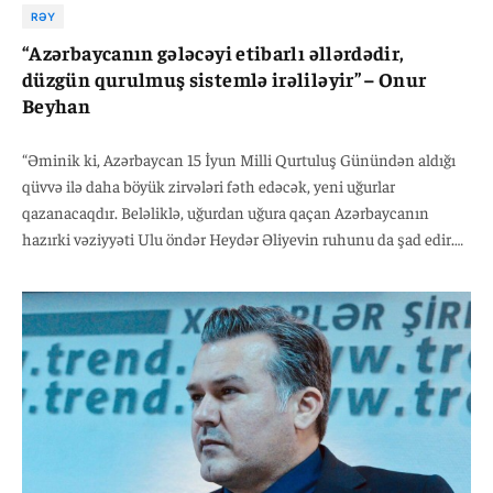
RƏY
“Azərbaycanın gələcəyi etibarlı əllərdədir,
düzgün qurulmuş sistemlə irəliləyir” – Onur
Beyhan
“Əminik ki, Azərbaycan 15 İyun Milli Qurtuluş Günündən aldığı
qüvvə ilə daha böyük zirvələri fəth edəcək, yeni uğurlar
qazanacaqdır. Beləliklə, uğurdan uğura qaçan Azərbaycanın
hazırki vəziyyəti Ulu öndər Heydər Əliyevin ruhunu da şad edir.
Müstəqilliyin ilk günlərindən bu günlərə nəzər saldıqda, əldə
edilmiş nailiyyətin əhəmiyyətini hamımız dərk edirik. Əlbəttə ki,
bu asan başa gəlməyib; çətinliklərə sinə gərərək bu günlərə
gəlinib. O çətin günlərdə iradə nümayiş etdirən, başda
Azərbaycanın ümumilli lideri Heydər Əliyev olmaqla bütün
qəhrəman vətən övladlarını hörmətlə yad edərək; "bayramın
mübarək olsun, Azərbaycanım"- deyirəm“.