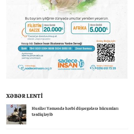
XƏBƏR LENTİ
Husilər Yəməndə hərbi düşərgələrə hücumları
təsdiqləyib