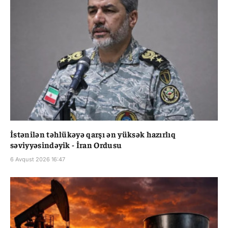
İstənilən təhlükəyə qarşı ən yüksək hazırlıq
səviyyəsindəyik - İran Ordusu
6 Avqust 2026 16:47