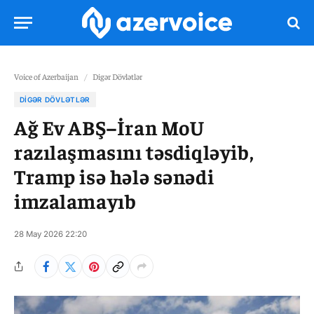
Voice of Azerbaijan
/
Digər Dövlətlər
DIGƏR DÖVLƏTLƏR
Ağ Ev ABŞ–İran MoU
razılaşmasını təsdiqləyib,
Tramp isə hələ sənədi
imzalamayıb
28 May 2026 22:20