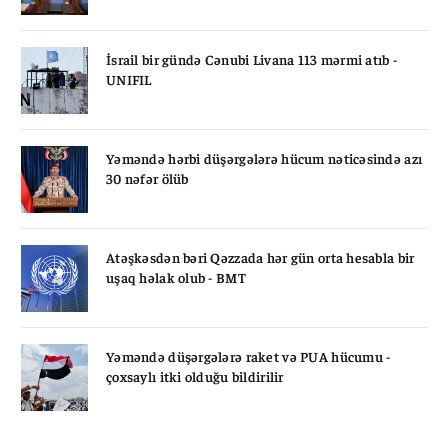
İsrail bir gündə Cənubi Livana 113 mərmi atıb -
UNIFIL
Yəməndə hərbi düşərgələrə hücum nəticəsində azı
30 nəfər ölüb
Atəşkəsdən bəri Qəzzada hər gün orta hesabla bir
uşaq həlak olub - BMT
Yəməndə düşərgələrə raket və PUA hücumu -
çoxsaylı itki olduğu bildirilir