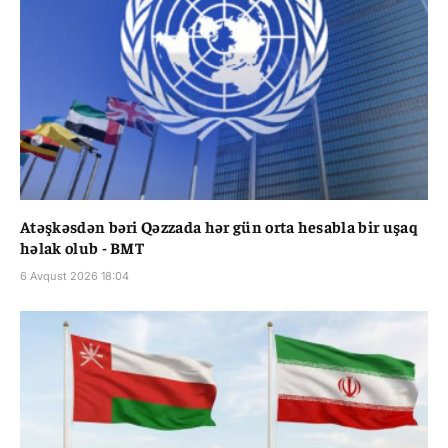
Atəşkəsdən bəri Qəzzada hər gün orta hesabla bir uşaq
həlak olub - BMT
6 Avqust 2026 18:04