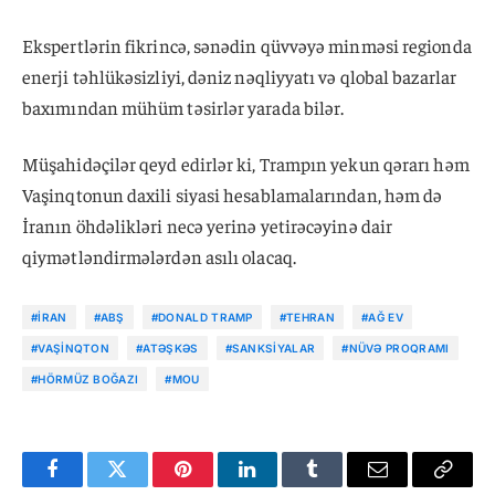
Ekspertlərin fikrincə, sənədin qüvvəyə minməsi regionda
enerji təhlükəsizliyi, dəniz nəqliyyatı və qlobal bazarlar
baxımından mühüm təsirlər yarada bilər.
Müşahidəçilər qeyd edirlər ki, Trampın yekun qərarı həm
Vaşinqtonun daxili siyasi hesablamalarından, həm də
İranın öhdəlikləri necə yerinə yetirəcəyinə dair
qiymətləndirmələrdən asılı olacaq.
#İRAN
#ABŞ
#DONALD TRAMP
#TEHRAN
#AĞ EV
#VAŞINQTON
#ATƏŞKƏS
#SANKSIYALAR
#NÜVƏ PROQRAMI
#HÖRMÜZ BOĞAZI
#MOU
Facebook
Twitter
Pinterest
LinkedIn
Tumblr
Email
Copy