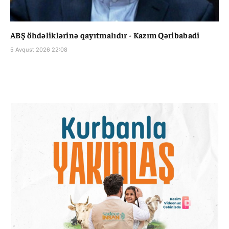
ABŞ öhdəliklərinə qayıtmalıdır - Kazım Qəribabadi
5 Avqust 2026 22:08