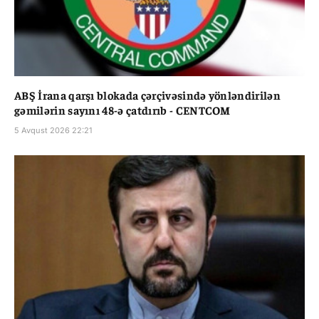
ABŞ İrana qarşı blokada çərçivəsində yönləndirilən
gəmilərin sayını 48-ə çatdırıb - CENTCOM
5 Avqust 2026 22:21