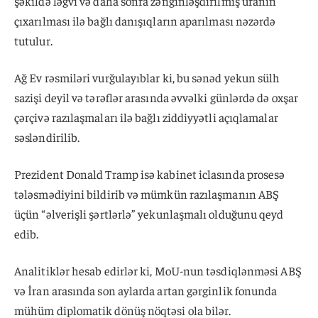
şəkildə ləğvi və daha sonra zənginləşdirilmiş uranın
çıxarılması ilə bağlı danışıqların aparılması nəzərdə
tutulur.
Ağ Ev rəsmiləri vurğulayıblar ki, bu sənəd yekun sülh
sazişi deyil və tərəflər arasında əvvəlki günlərdə də oxşar
çərçivə razılaşmaları ilə bağlı ziddiyyətli açıqlamalar
səsləndirilib.
Prezident Donald Tramp isə kabinet iclasında prosesə
tələsmədiyini bildirib və mümkün razılaşmanın ABŞ
üçün “əlverişli şərtlərlə” yekunlaşmalı olduğunu qeyd
edib.
Analitiklər hesab edirlər ki, MoU-nun təsdiqlənməsi ABŞ
və İran arasında son aylarda artan gərginlik fonunda
mühüm diplomatik dönüş nöqtəsi ola bilər.