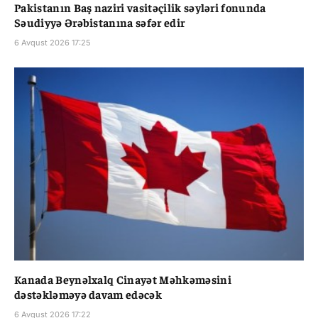
Pakistanın Baş naziri vasitəçilik səyləri fonunda
Səudiyyə Ərəbistanına səfər edir
6 Avqust 2026 17:25
Kanada Beynəlxalq Cinayət Məhkəməsini
dəstəkləməyə davam edəcək
6 Avqust 2026 17:22