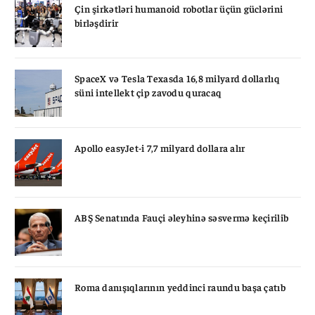
Çin şirkətləri humanoid robotlar üçün güclərini
birləşdirir
SpaceX və Tesla Texasda 16,8 milyard dollarlıq
süni intellekt çip zavodu quracaq
Apollo easyJet-i 7,7 milyard dollara alır
ABŞ Senatında Fauçi əleyhinə səsvermə keçirilib
Roma danışıqlarının yeddinci raundu başa çatıb