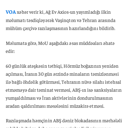
VOA
xəbər verir ki, Ağ Ev Axios-un yayımladığı ilkin
məlumatı təsdiqləyərək Vaşinqton və Tehran arasında
mühüm çərçivə razılaşmasının hazırlandığını bildirib.
Məlumata görə, MoU aşağıdakı əsas müddəaları əhatə
edir:
60 günlük atəşkəsin tətbiqi, Hörmüz boğazının yenidən
açılması, İranın 30 gün ərzində minaların təmizlənməsi
ilə bağlı öhdəlik götürməsi, Tehranın nüvə silahı istehsal
etməməyə dair təminat verməsi, ABŞ-ın isə sanksiyaların
yumşaldılması və İran aktivlərinin dondurulmasının
aradan qaldırılması məsələsini müzakirə etməsi.
Razılaşmada həmçinin ABŞ dəniz blokadasının mərhələli