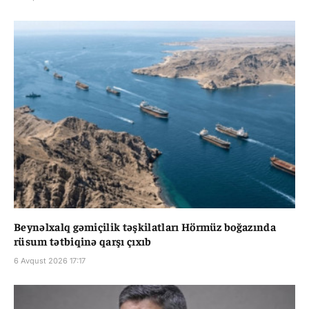
Beynəlxalq gəmiçilik təşkilatları Hörmüz boğazında
rüsum tətbiqinə qarşı çıxıb
6 Avqust 2026 17:17