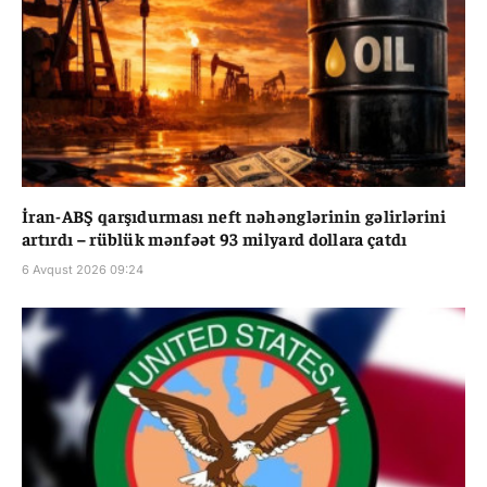
İran-ABŞ qarşıdurması neft nəhənglərinin gəlirlərini
artırdı – rüblük mənfəət 93 milyard dollara çatdı
6 Avqust 2026 09:24