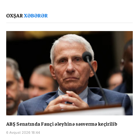
Link
OXŞAR
XƏBƏRƏR
ABŞ Senatında Fauçi əleyhinə səsvermə keçirilib
6 Avqust 2026 18:44