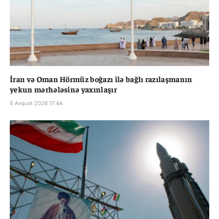
İran və Oman Hörmüz boğazı ilə bağlı razılaşmanın
yekun mərhələsinə yaxınlaşır
6 Avqust 2026 17:44