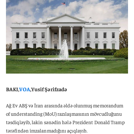
BAKI,
VOA
,Yusif Şərifzadə
Ağ Ev ABŞ və İran arasında əldə olunmuş memorandum
of understanding (MoU) razılaşmasının mövcudluğunu
təsdiqləyib, lakin sənədin hələ Prezident Donald Tramp
tərəfindən imzalanmadığını açıqlayıb.