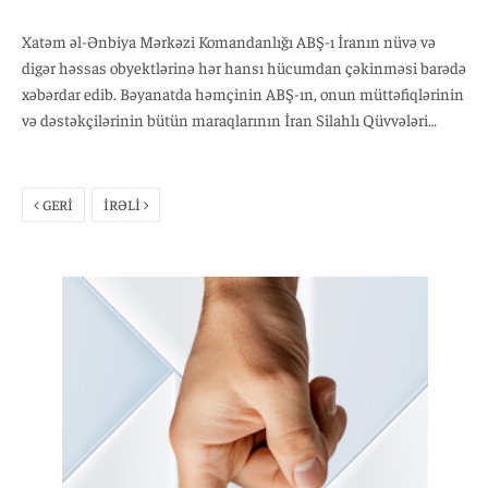
Xatəm əl-Ənbiya Mərkəzi Komandanlığı ABŞ-ı İranın nüvə və
digər həssas obyektlərinə hər hansı hücumdan çəkinməsi barədə
xəbərdar edib. Bəyanatda həmçinin ABŞ-ın, onun müttəfiqlərinin
və dəstəkçilərinin bütün maraqlarının İran Silahlı Qüvvələri
tərəfindən güclü hücumlara məruz qalacağı vurğulanıb.
GERİ
İRƏLİ