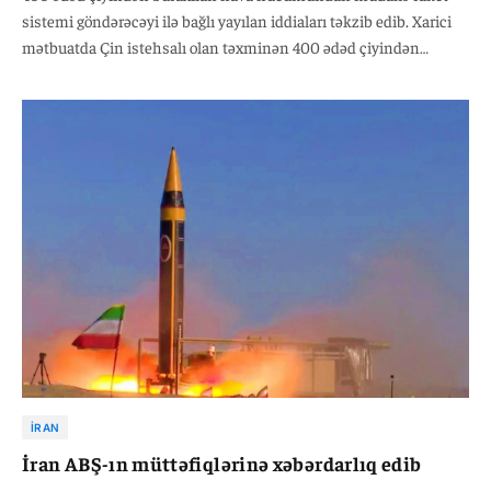
sistemi göndərəcəyi ilə bağlı yayılan iddiaları təkzib edib. Xarici
mətbuatda Çin istehsalı olan təxminən 400 ədəd çiyindən
buraxılan hava hücumundan müdafiə raket sisteminin Pakistan
üzərindən İrana çatdırılacağı və ilk partiyanın yaxın həftələrdə
təhvil veriləcəyinə dair məlumatlar yayılmışdı
İRAN
İran ABŞ-ın müttəfiqlərinə xəbərdarlıq edib