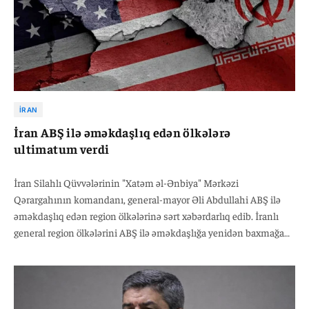
İRAN
İran ABŞ ilə əməkdaşlıq edən ölkələrə
ultimatum verdi
İran Silahlı Qüvvələrinin "Xatəm əl-Ənbiya" Mərkəzi
Qərargahının komandanı, general-mayor Əli Abdullahi ABŞ ilə
əməkdaşlıq edən region ölkələrinə sərt xəbərdarlıq edib. İranlı
general region ölkələrini ABŞ ilə əməkdaşlığa yenidən baxmağa
çağıraraq bildirib ki, Vaşinqtonun tərəfini tutan və ona müdafiə
qalxanı olan istənilən dövlət müharibənin nəticələri ilə üzləşəcək