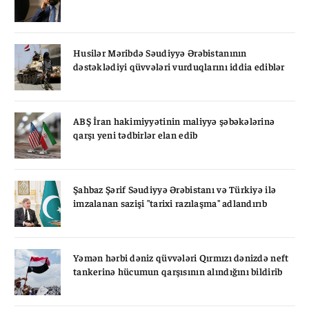
Husilər Məribdə Səudiyyə Ərəbistanının
dəstəklədiyi qüvvələri vurduqlarını iddia ediblər
ABŞ İran hakimiyyətinin maliyyə şəbəkələrinə
qarşı yeni tədbirlər elan edib
Şahbaz Şərif Səudiyyə Ərəbistanı və Türkiyə ilə
imzalanan sazişi "tarixi razılaşma" adlandırıb
Yəmən hərbi dəniz qüvvələri Qırmızı dənizdə neft
tankerinə hücumun qarşısının alındığını bildirib