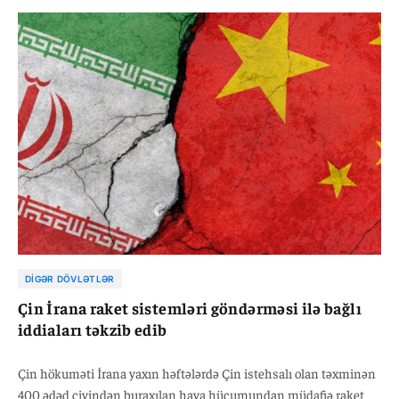
məlumata malik olmadığını iddia edir.
DIGƏR DÖVLƏTLƏR
Çin İrana raket sistemləri göndərməsi ilə bağlı
iddiaları təkzib edib
Çin hökuməti İrana yaxın həftələrdə Çin istehsalı olan təxminən
400 ədəd çiyindən buraxılan hava hücumundan müdafiə raket