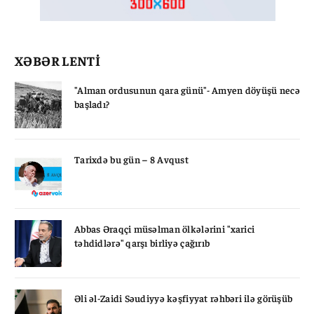
XƏBƏR LENTİ
"Alman ordusunun qara günü"- Amyen döyüşü necə
başladı?
Tarixdə bu gün – 8 Avqust
Abbas Əraqçi müsəlman ölkələrini "xarici
təhdidlərə" qarşı birliyə çağırıb
Əli əl-Zaidi Səudiyyə kəşfiyyat rəhbəri ilə görüşüb