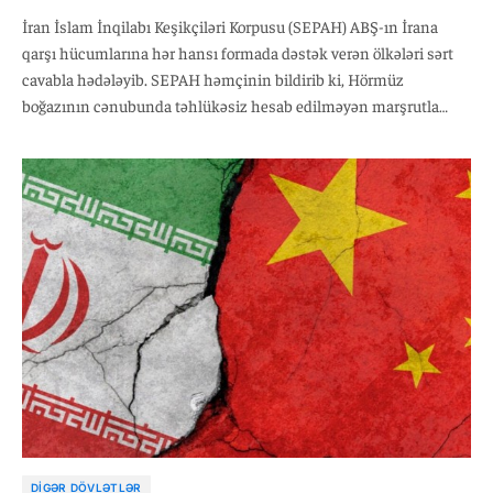
İran İslam İnqilabı Keşikçiləri Korpusu (SEPAH) ABŞ-ın İrana
qarşı hücumlarına hər hansı formada dəstək verən ölkələri sərt
cavabla hədələyib. SEPAH həmçinin bildirib ki, Hörmüz
boğazının cənubunda təhlükəsiz hesab edilməyən marşrutla
hərəkət etməyə çalışan daha iki neft tankerində partlayış baş
verib. Məlumata görə, gəmilərdən birində baş verən güclü
yanğından sonra hər iki tanker geri dönüb.
DIGƏR DÖVLƏTLƏR