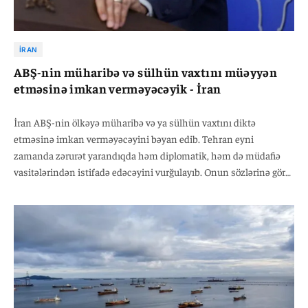
İRAN
ABŞ-nin müharibə və sülhün vaxtını müəyyən
etməsinə imkan verməyəcəyik - İran
İran ABŞ-nin ölkəyə müharibə və ya sülhün vaxtını diktə
etməsinə imkan verməyəcəyini bəyan edib. Tehran eyni
zamanda zərurət yarandıqda həm diplomatik, həm də müdafiə
vasitələrindən istifadə edəcəyini vurğulayıb. Onun sözlərinə görə,
İran yaranmış vəziyyətdən asılı olaraq həm müdafiə
imkanlarından, həm də diplomatik vasitələrdən istifadə etməyə
hazırdır.