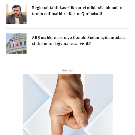
Regional təhlükəsizlik xarici müdaxilə olmadan
təmin edilməlidir - Kazım Qəribabadi
ABŞ məhkəməsi niyə Cənubi Sudan üçün müdafiə
statusunun ləğvinə icazə verib?
Reklam