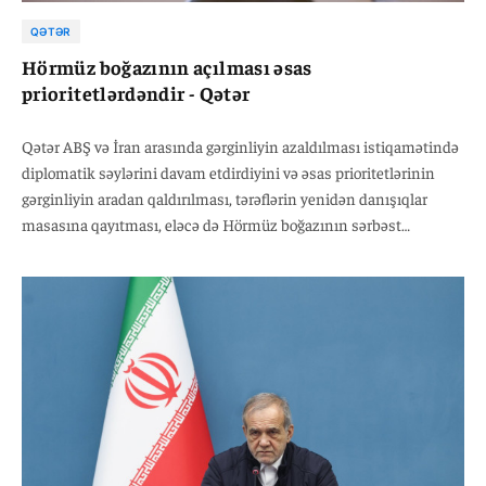
QƏTƏR
Hörmüz boğazının açılması əsas
prioritetlərdəndir - Qətər
Qətər ABŞ və İran arasında gərginliyin azaldılması istiqamətində
diplomatik səylərini davam etdirdiyini və əsas prioritetlərinin
gərginliyin aradan qaldırılması, tərəflərin yenidən danışıqlar
masasına qayıtması, eləcə də Hörmüz boğazının sərbəst
gəmiçilik üçün açılması olduğunu bəyan edib.