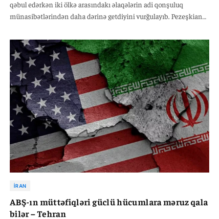
qəbul edərkən iki ölkə arasındakı əlaqələrin adi qonşuluq
münasibətlərindən daha dərinə getdiyini vurğulayıb. Pezeşkian
həmçinin hərtərəfli əməkdaşlığın dərinləşdirilməsinin, regional
inteqrasiyanın gücləndirilməsinin və bölgədə sülh, təhlükəsizlik
və davamlı inkişafın təmin edilməsinin vacibliyini qeyd edib. O,
İraq və digər regional ölkələrlə iqtisadi, ticarət, elmi-texnoloji,
mədəni və siyasi sahələrdə qarşılıqlı əməkdaşlığın
genişləndirilməsinə İranın sadiqliyini vurğulayıb.
İRAN
ABŞ-ın müttəfiqləri güclü hücumlara məruz qala
bilər – Tehran