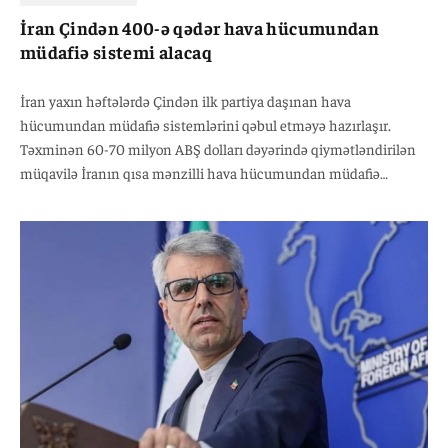
İran Çindən 400-ə qədər hava hücumundan
müdafiə sistemi alacaq
İran yaxın həftələrdə Çindən ilk partiya daşınan hava
hücumundan müdafiə sistemlərini qəbul etməyə hazırlaşır.
Təxminən 60-70 milyon ABŞ dolları dəyərində qiymətləndirilən
müqavilə İranın qısa mənzilli hava hücumundan müdafiə
imkanlarını gücləndirmək istiqamətində son dövrlərdə atdığı ən
iri addımlardan biri hesab olunur.