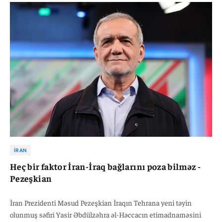
dəstəyini yüksək qiymətləndirib və birgə investisiyaların
artırılmasını təklif edib. Məsud Pezeşkian isə iki ölkə arasındakı
ortaq dəyərləri və sabitliyin əhəmiyyətini vurğulayıb. İran
Prezidenti İraqın göstərdiyi həmrəyliyə görə təşəkkür edib.
Görüşdə iqtisadi əməkdaşlığın daha da genişləndirilməsi
istiqamətində fikir mübadiləsi aparılıb.
İRAN
Heç bir faktor İran-İraq bağlarını poza bilməz -
Pezeşkian
İran Prezidenti Məsud Pezeşkian İraqın Tehrana yeni təyin
olunmuş səfiri Yasir Əbdülzəhra əl-Həccacın etimadnaməsini