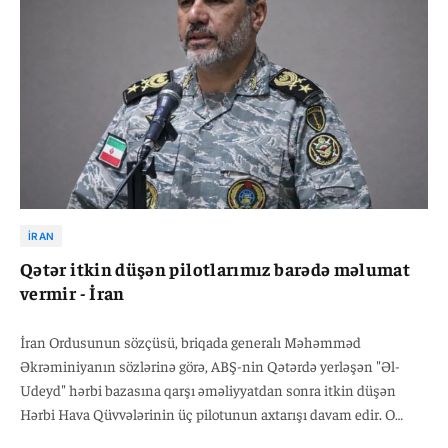
İRAN
Qətər itkin düşən pilotlarımız barədə məlumat
vermir - İran
İran Ordusunun sözçüsü, briqada generalı Məhəmməd
Əkrəminiyanın sözlərinə görə, ABŞ-nin Qətərdə yerləşən "Əl-
Udeyd" hərbi bazasına qarşı əməliyyatdan sonra itkin düşən
Hərbi Hava Qüvvələrinin üç pilotunun axtarışı davam edir. O
bildirib ki, Qətər tərəfi indiyədək onların taleyi ilə bağlı heç bir