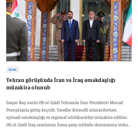
İRAN
Tehran görüşündə İran və İraq əməkdaşlığı
müzakirə olunub
İraqın Baş naziri Əli əl-Zaidi Tehranda İran Prezidenti Məsud
Pezeşkianla görüş keçirib. Tərəflər ikitərəfli münasibətləri,
iqtisadi əməkdaşlığı və regional təhlükəsizliyi müzakirə ediblər.
Əli əl-Zaidi İraq ərazisinin İrana qarşı istifadə olunmasına imkan
verilməyəcəyini bildirib. O, İŞİD-lə mübarizə zamanı İranın