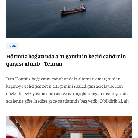
İRAN
Hörmüz boğazında altı gəminin keçid cəhdinin
qarşısı alınıb - Tehran
İran Hörmüz boğazının cənubundakı alternativ marşrutdan
keçməyə cəhd göstərən altı gəmini saxladığını açıqlayıb. İran
dövlət televiziyasına danışan və adı açıqlanmayan rəsmi şəxsin
sözlərinə görə, hadisə gecə saatlarında baş verib. O bildirib ki, altı
gəmi Hörmüz boğazının cənubunda yerləşən alternativ
marşrutdan keçməyə cəhd göstərib.