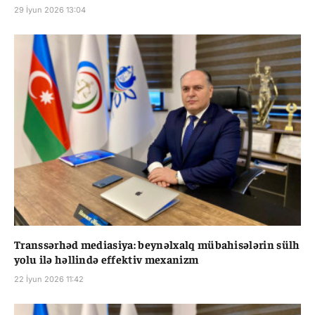
29 İyun 2026 13:04
Transsərhəd mediasiya: beynəlxalq mübahisələrin sülh
yolu ilə həllində effektiv mexanizm
22 İyun 2026 11:42