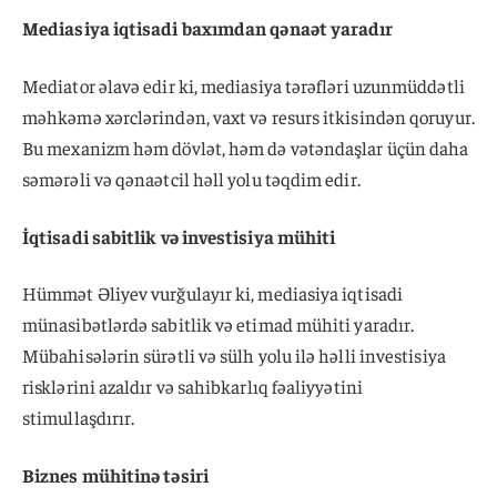
Mediasiya iqtisadi baxımdan qənaət yaradır
Mediator əlavə edir ki, mediasiya tərəfləri uzunmüddətli
məhkəmə xərclərindən, vaxt və resurs itkisindən qoruyur.
Bu mexanizm həm dövlət, həm də vətəndaşlar üçün daha
səmərəli və qənaətcil həll yolu təqdim edir.
İqtisadi sabitlik və investisiya mühiti
Hümmət Əliyev vurğulayır ki, mediasiya iqtisadi
münasibətlərdə sabitlik və etimad mühiti yaradır.
Mübahisələrin sürətli və sülh yolu ilə həlli investisiya
risklərini azaldır və sahibkarlıq fəaliyyətini
stimullaşdırır.
Biznes mühitinə təsiri