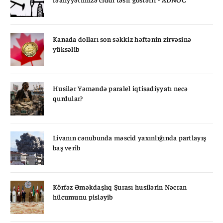
Kanada dolları son səkkiz həftənin zirvəsinə
yüksəlib
Husilər Yəməndə paralel iqtisadiyyatı necə
qurdular?
Livanın cənubunda məscid yaxınlığında partlayış
baş verib
Körfəz Əməkdaşlıq Şurası husilərin Nəcran
hücumunu pisləyib