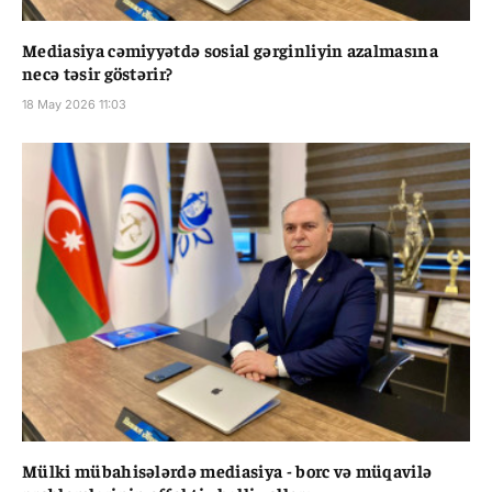
Mediasiya cəmiyyətdə sosial gərginliyin azalmasına
necə təsir göstərir?
18 May 2026 11:03
Mülki mübahisələrdə mediasiya - borc və müqavilə