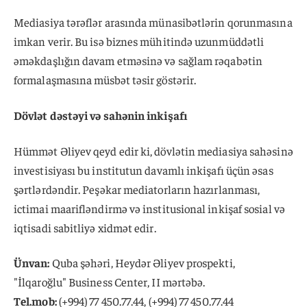
Mediasiya tərəflər arasında münasibətlərin qorunmasına
imkan verir. Bu isə biznes mühitində uzunmüddətli
əməkdaşlığın davam etməsinə və sağlam rəqabətin
formalaşmasına müsbət təsir göstərir.
Dövlət dəstəyi və sahənin inkişafı
Hümmət Əliyev qeyd edir ki, dövlətin mediasiya sahəsinə
investisiyası bu institutun davamlı inkişafı üçün əsas
şərtlərdəndir. Peşəkar mediatorların hazırlanması,
ictimai maarifləndirmə və institusional inkişaf sosial və
iqtisadi sabitliyə xidmət edir.
Ünvan:
Quba şəhəri, Heydər Əliyev prospekti,
"İlqaroğlu" Business Center, II mərtəbə.
Tel.mob:
(+994) 77 450.77.44, (+994) 77 450.77.44