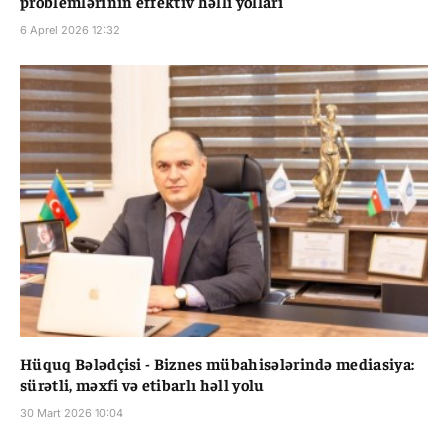
problemlərinin effektiv həlli yolları
6 Aprel 2026 12:32
Hüquq Bələdçisi - Biznes mübahisələrində mediasiya:
sürətli, məxfi və etibarlı həll yolu
30 Mart 2026 10:04