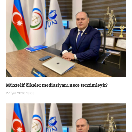
Müxtəlif ölkələr mediasiyanı necə tənzimləyir?
27 İyul 2026 13:05