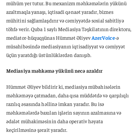
mühüm yer tutur. Bu mexanizm məhkəmələrin yükünü
azaltmaqla yanaşı, iqtisadi qənaət yaradır, biznes
mühitini sağlamlaşdırır və cəmiyyətdə sosial sabitliyə
töhfə verir. Quba 1 saylı Mediasiya Təşkilatının direktoru,
mediator-hüquqşünas Hümmət Əliyev
AzerVoice
-ə
müsahibəsində mediasiyanın iqtisadiyyat və cəmiyyət
üçün yaratdığı üstünlüklərdən danışıb.
Mediasiya məhkəmə yükünü necə azaldır
Hümmət Əliyev bildirir ki, mediasiya mübahisələrin
məhkəməyə çatmadan, daha qısa müddətdə və qarşılıqlı
razılıq əsasında həllinə imkan yaradır. Bu isə
məhkəmələrdə baxılan işlərin sayının azalmasına və
ədalət mühakiməsinin daha operativ həyata
keçirilməsinə şərait yaradır.