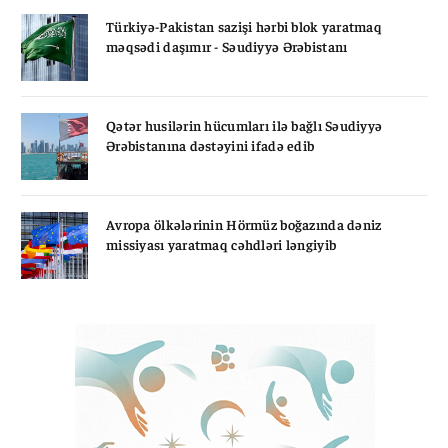
Türkiyə-Pakistan sazişi hərbi blok yaratmaq
məqsədi daşımır - Səudiyyə Ərəbistanı
Qətər husilərin hücumları ilə bağlı Səudiyyə
Ərəbistanına dəstəyini ifadə edib
Avropa ölkələrinin Hörmüz boğazında dəniz
missiyası yaratmaq cəhdləri ləngiyib