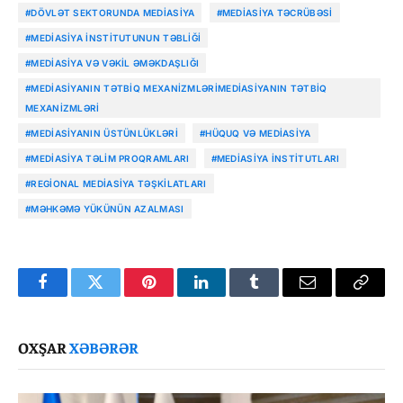
#DÖVLƏT SEKTORUNDA MEDIASIYA
#MEDIASIYA TƏCRÜBƏSI
#MEDIASIYA INSTITUTUNUN TƏBLIĞI
#MEDIASIYA VƏ VƏKIL ƏMƏKDAŞLIĞI
#MEDIASIYANIN TƏTBIQ MEXANIZMLƏRIMEDIASIYANIN TƏTBIQ
MEXANIZMLƏRI
#MEDIASIYANIN ÜSTÜNLÜKLƏRI
#HÜQUQ VƏ MEDIASIYA
#MEDIASIYA TƏLIM PROQRAMLARI
#MEDIASIYA INSTITUTLARI
#REGIONAL MEDIASIYA TƏŞKILATLARI
#MƏHKƏMƏ YÜKÜNÜN AZALMASI
Facebook
Twitter
Pinterest
LinkedIn
Tumblr
Email
Copy
Link
OXŞAR
XƏBƏRƏR