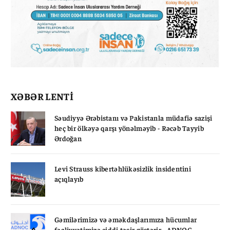
XƏBƏR LENTİ
Səudiyyə Ərəbistanı və Pakistanla müdafiə sazişi
heç bir ölkəyə qarşı yönəlməyib - Rəcəb Tayyib
Ərdoğan
Levi Strauss kibertəhlükəsizlik insidentini
açıqlayıb
Gəmilərimizə və əməkdaşlarımıza hücumlar
fəaliyyətimizə ciddi təsir göstərir - ADNOC