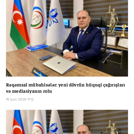
Rəqəmsal mübahisələr: yeni dövrün hüquqi çağırışları
və mediasiyanın rolu
16 İyun 2026 11:12