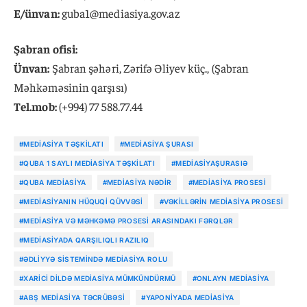
E/ünvan:
guba1@mediasiya.gov.az
Şabran ofisi:
Ünvan:
Şabran şəhəri, Zərifə Əliyev küç., (Şabran
Məhkəməsinin qarşısı)
Tel.mob:
(+994) 77 588.77.44
#MEDIASIYA TƏŞKILATI
#MEDIASIYA ŞURASI
#QUBA 1 SAYLI MEDIASIYA TƏŞKILATI
#MEDIASIYAŞURASIƏ
#QUBA MEDIASIYA
#MEDIASIYA NƏDIR
#MEDIASIYA PROSESI
#MEDIASIYANIN HÜQUQI QÜVVƏSI
#VƏKILLƏRIN MEDIASIYA PROSESI
#MEDIASIYA VƏ MƏHKƏMƏ PROSESI ARASINDAKI FƏRQLƏR
#MEDIASIYADA QARŞILIQLI RAZILIQ
#ƏDLIYYƏ SISTEMINDƏ MEDIASIYA ROLU
#XARICI DILDƏ MEDIASIYA MÜMKÜNDÜRMÜ
#ONLAYN MEDIASIYA
#ABŞ MEDIASIYA TƏCRÜBƏSI
#YAPONIYADA MEDIASIYA