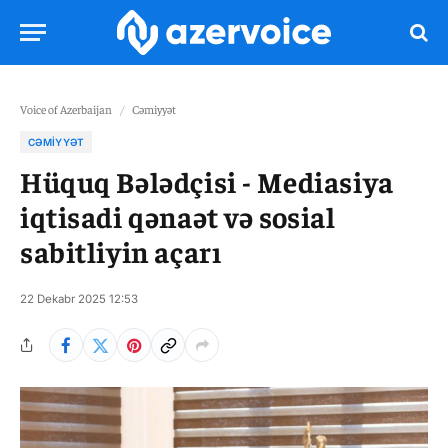
Voice of Azerbaijan
/
Cəmiyyət
CƏMIYYƏT
Hüquq Bələdçisi - Mediasiya
iqtisadi qənaət və sosial
sabitliyin açarı
22 Dekabr 2025 12:53