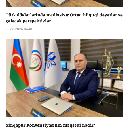
Türk dövlətlərində mediasiya: Ortaq hüquqi dəyərlər və
gələcək perspektivlər
6 İyul 2026 16:39
Sinqapur Konvensiyasının məqsədi nədir?