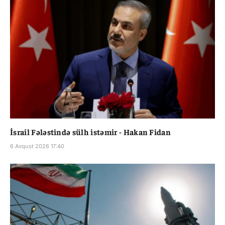
İsrail Fələstində sülh istəmir - Hakan Fidan
6 Avqust 2026 17:40