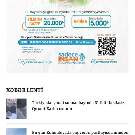
XƏBƏR LENTİ
Türkiyədə içməli su mənbəyində 31 ildir fasiləsiz
Qurani-Kərim oxunur
Bu gün Kolumbiyada baş verən partlayışda mindən