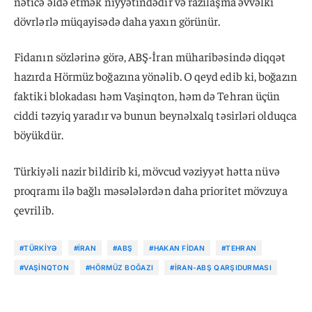
nəticə əldə etmək niyyətindədir və razılaşma əvvəlki
dövrlərlə müqayisədə daha yaxın görünür.
Fidanın sözlərinə görə, ABŞ-İran müharibəsində diqqət
hazırda Hörmüz boğazına yönəlib. O qeyd edib ki, boğazın
faktiki blokadası həm Vaşinqton, həm də Tehran üçün
ciddi təzyiq yaradır və bunun beynəlxalq təsirləri olduqca
böyükdür.
Türkiyəli nazir bildirib ki, mövcud vəziyyət hətta nüvə
proqramı ilə bağlı məsələlərdən daha prioritet mövzuya
çevrilib.
#TÜRKIYƏ
#İRAN
#ABŞ
#HAKAN FIDAN
#TEHRAN
#VAŞINQTON
#HÖRMÜZ BOĞAZI
#İRAN-ABŞ QARŞIDURMASI