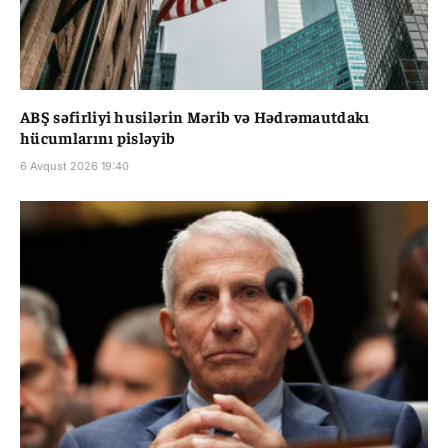
ABŞ səfirliyi husilərin Mərib və Hədrəmautdakı
hücumlarını pisləyib
6 Avqust 2026 19:40