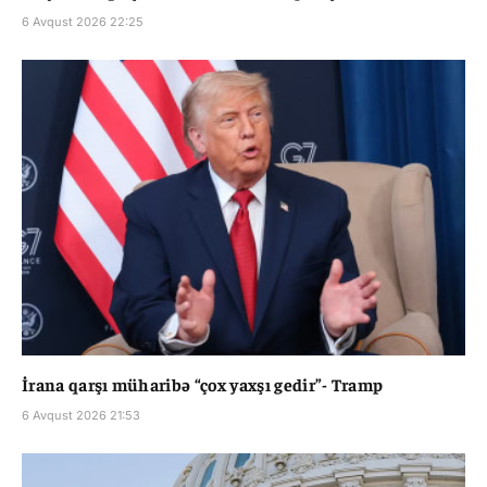
6 Avqust 2026 22:25
İrana qarşı müharibə “çox yaxşı gedir”- Tramp
6 Avqust 2026 21:53