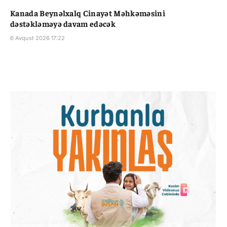
Kanada Beynəlxalq Cinayət Məhkəməsini
dəstəkləməyə davam edəcək
6 Avqust 2026 17:22