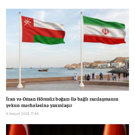
İran və Oman Hörmüz boğazı ilə bağlı razılaşmanın
yekun mərhələsinə yaxınlaşır
6 Avqust 2026 17:44