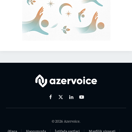
Facebook
X
Linkedin
Youtube
(Twitter)
© 2026 Azervoice.
Əlaqə
Haqqımızda
İstifadə şərtləri
Məxfilik siyasəti