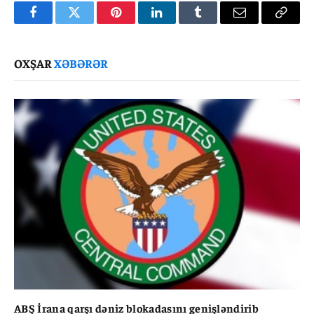
Facebook
Twitter
Pinterest
LinkedIn
Tumblr
Email
Copy
Link
OXŞAR
XƏBƏRƏR
ABŞ İrana qarşı dəniz blokadasını genişləndirib