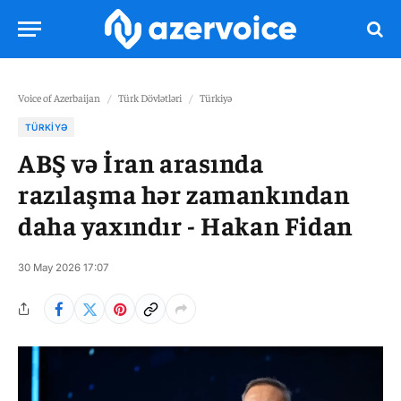
Voice of Azerbaijan
/
Türk Dövlətləri
/
Türkiyə
TÜRKIYƏ
ABŞ və İran arasında
razılaşma hər zamankından
daha yaxındır - Hakan Fidan
30 May 2026 17:07