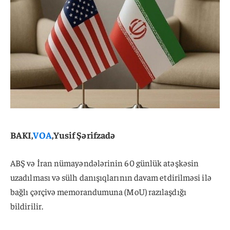
BAKI,
VOA
,Yusif Şərifzadə
ABŞ və İran nümayəndələrinin 60 günlük atəşkəsin
uzadılması və sülh danışıqlarının davam etdirilməsi ilə
bağlı çərçivə memorandumuna (MoU) razılaşdığı
bildirilir.