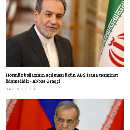
Hörmüz boğazının açılması üçün ABŞ İrana təzminat
ödəməlidir - Abbas Əraqçi
8 Avqust 2026 19:46