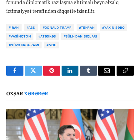
fonunda diplomatik razılaşma ehtimalı beynəlxalq
ictimaiyyət tərəfindən diqqətlə izlənilir.
#İRAN
#ABŞ
#DONALD TRAMP
#TEHRAN
#YAXIN ŞƏRQ
#VAŞINQTON
#ATƏŞKƏS
#SÜLH DANIŞIQLARI
#NÜVƏ PROQRAMI
#MOU
Facebook
Twitter
Pinterest
LinkedIn
Tumblr
Email
Copy
Link
OXŞAR
XƏBƏRƏR