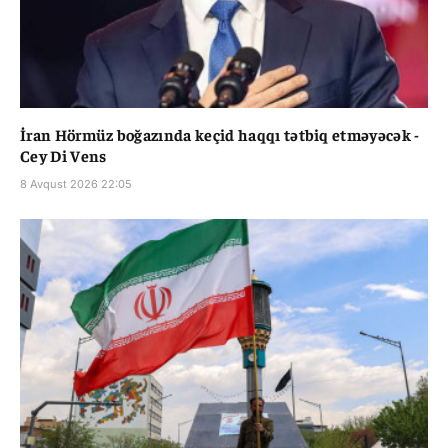
İran Hörmüz boğazında keçid haqqı tətbiq etməyəcək -
Cey Di Vens
8 Avqust 2026 22:05