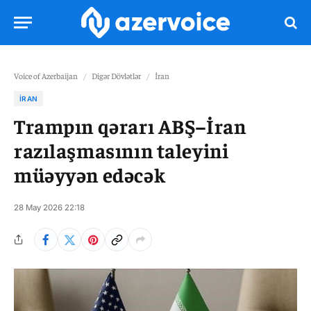
Voice of Azerbaijan
/
Digər Dövlətlər
/
İran
İRAN
Trampın qərarı ABŞ–İran
razılaşmasının taleyini
müəyyən edəcək
28 May 2026 22:18