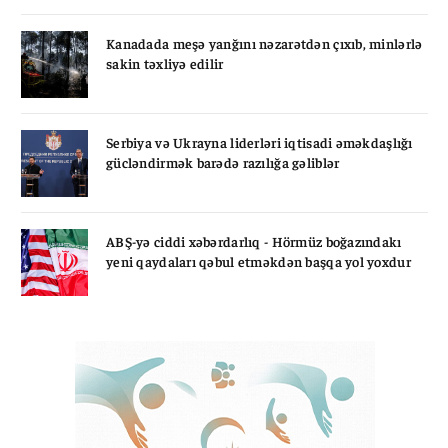
Kanadada meşə yanğını nəzarətdən çıxıb, minlərlə
sakin təxliyə edilir
Serbiya və Ukrayna liderləri iqtisadi əməkdaşlığı
gücləndirmək barədə razılığa gəliblər
ABŞ-yə ciddi xəbərdarlıq - Hörmüz boğazındakı
yeni qaydaları qəbul etməkdən başqa yol yoxdur