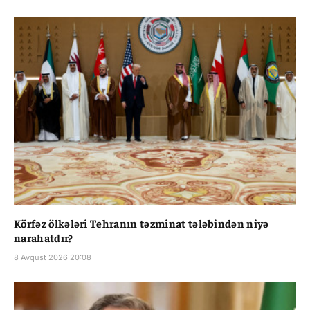
Körfəz ölkələri Tehranın təzminat tələbindən niyə
narahatdır?
8 Avqust 2026 20:08