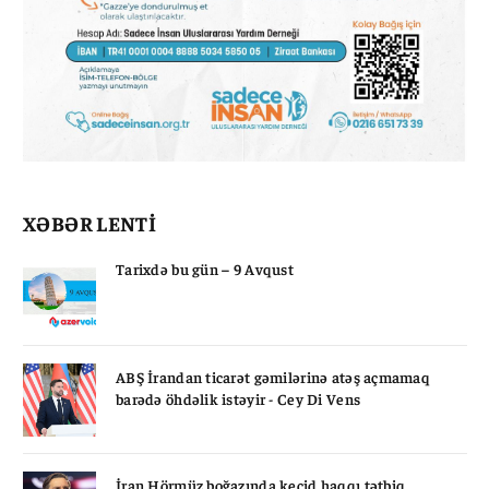
XƏBƏR LENTİ
Tarixdə bu gün – 9 Avqust
ABŞ İrandan ticarət gəmilərinə atəş açmamaq
barədə öhdəlik istəyir - Cey Di Vens
İran Hörmüz boğazında keçid haqqı tətbiq