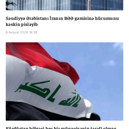
Səudiyyə Ərəbistanı İranın BƏƏ gəmisinə hücumunu
kəskin pisləyib
8 Avqust 2026 18:38
Kürdüstan bölgəsi heç bir münaqişənin tərəfi olmaq