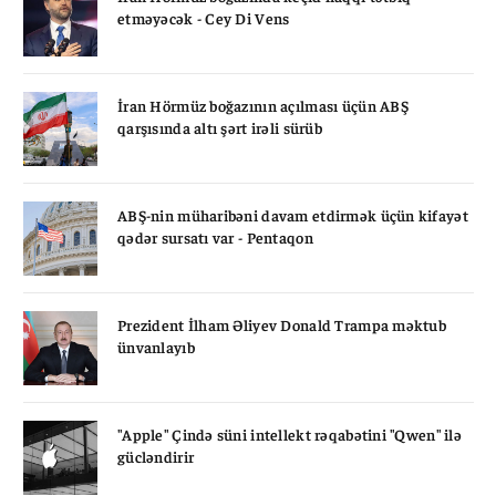
etməyəcək - Cey Di Vens
İran Hörmüz boğazının açılması üçün ABŞ
qarşısında altı şərt irəli sürüb
ABŞ-nin müharibəni davam etdirmək üçün kifayət
qədər sursatı var - Pentaqon
Prezident İlham Əliyev Donald Trampa məktub
ünvanlayıb
"Apple" Çində süni intellekt rəqabətini "Qwen" ilə
gücləndirir