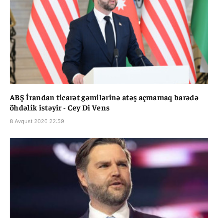
ABŞ İrandan ticarət gəmilərinə atəş açmamaq barədə
öhdəlik istəyir - Cey Di Vens
8 Avqust 2026 22:59