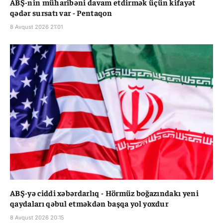
ABŞ-nin müharibəni davam etdirmək üçün kifayət
qədər sursatı var - Pentaqon
8 Avqust 2026 21:01
ABŞ-yə ciddi xəbərdarlıq - Hörmüz boğazındakı yeni
qaydaları qəbul etməkdən başqa yol yoxdur
8 Avqust 2026 20:15