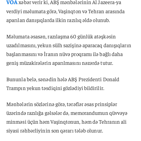
VOA
xəbər verir ki, ABŞ mənbələrinin Al Jazeera-ya
verdiyi məlumata görə, Vaşinqton və Tehran arasında
aparılan danışıqlarda ilkin razılıq əldə olunub.
Məlumata əsasən, razılaşma 60 günlük atəşkəsin
uzadılmasını, yekun sülh sazişinə aparacaq danışıqların
başlanmasını və İranın nüvə proqramı ilə bağlı daha
geniş müzakirələrin aparılmasını nəzərdə tutur.
Bununla belə, sənədin hələ ABŞ Prezidenti Donald
Trampın yekun təsdiqini gözlədiyi bildirilir.
Mənbələrin sözlərinə görə, tərəflər əsas prinsiplər
üzərində razılığa gəlsələr də, memorandumun qüvvəyə
minməsi üçün həm Vaşinqtonun, həm də Tehranın ali
siyasi rəhbərliyinin son qərarı tələb olunur.