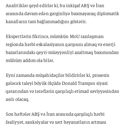
Analitiklər qeyd edirlər ki, bu inkişaf ABŞ və İran
arasında davam edən gərginliyə baxmayaraq diplomatik
kanalların tam bağlanmadığını göstərir.
Ekspertlərin fikrincə, mümkün MoU razılaşması
regionda hərbi eskalasiyanın qarşısını almaq və enerji
bazarlarındakı qeyri-müəyyənliyi azaltmaq baxımından
mühüm addım ola bilər.
Eyni zamanda müşahidəçilər bildirirlər ki, prosesin
gələcək taleyi böyük ölçüdə Donald Trampın siyasi
qərarından və tərəflərin qarşılıqlı etimad səviyyəsindən
asılı olacaq.
Son həftələr ABŞ və İran arasında qarşılıqlı hərbi
fəaliyyət, sanksiyalar və sərt bəyanatların artması