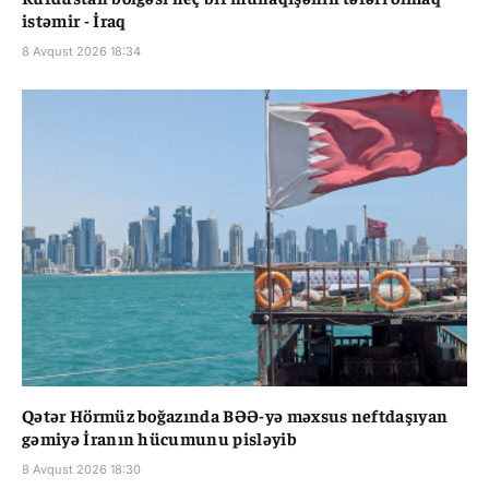
istəmir - İraq
8 Avqust 2026 18:34
Qətər Hörmüz boğazında BƏƏ-yə məxsus neftdaşıyan
gəmiyə İranın hücumunu pisləyib
8 Avqust 2026 18:30