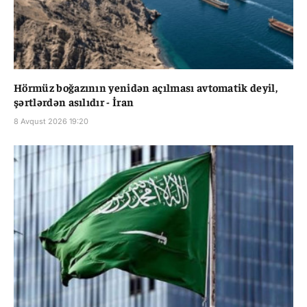
Hörmüz boğazının yenidən açılması avtomatik deyil,
şərtlərdən asılıdır - İran
8 Avqust 2026 19:20