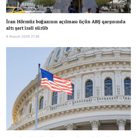
İran Hörmüz boğazının açılması üçün ABŞ qarşısında
altı şərt irəli sürüb
8 Avqust 2026 21:36