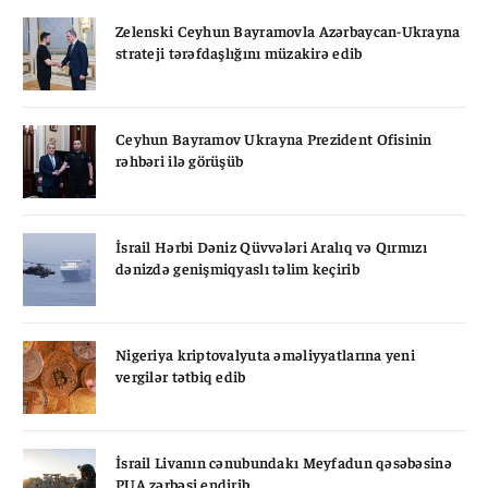
Zelenski Ceyhun Bayramovla Azərbaycan-Ukrayna
strateji tərəfdaşlığını müzakirə edib
Ceyhun Bayramov Ukrayna Prezident Ofisinin
rəhbəri ilə görüşüb
İsrail Hərbi Dəniz Qüvvələri Aralıq və Qırmızı
dənizdə genişmiqyaslı təlim keçirib
Nigeriya kriptovalyuta əməliyyatlarına yeni
vergilər tətbiq edib
İsrail Livanın cənubundakı Meyfadun qəsəbəsinə
PUA zərbəsi endirib