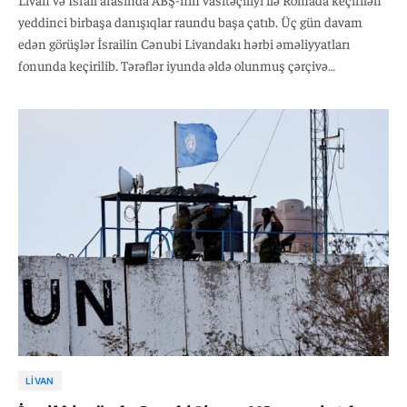
yeddinci birbaşa danışıqlar raundu başa çatıb. Üç gün davam
edən görüşlər İsrailin Cənubi Livandakı hərbi əməliyyatları
fonunda keçirilib. Tərəflər iyunda əldə olunmuş çərçivə
razılaşmasının icrasını müzakirə ediblər. Danışıqların nəticələri
ilə bağlı hələlik rəsmi açıqlama verilməyib.
LIVAN