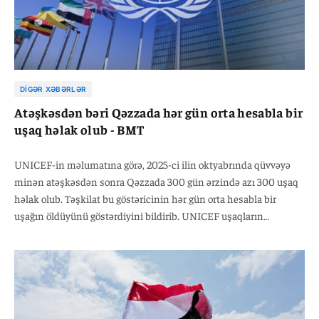
DIGƏR XƏBƏRLƏR
Atəşkəsdən bəri Qəzzada hər gün orta hesabla bir
uşaq həlak olub - BMT
UNICEF-in məlumatına görə, 2025-ci ilin oktyabrında qüvvəyə
minən atəşkəsdən sonra Qəzzada 300 gün ərzində azı 300 uşaq
həlak olub. Təşkilat bu göstəricinin hər gün orta hesabla bir
uşağın öldüyünü göstərdiyini bildirib. UNICEF uşaqların
təhlükəli və antisanitar şəraitdə yaşadıqlarını, kəskin qidalanma
çatışmazlığı və xəstəliklərlə üzləşdiklərini vurğulayıb. Qurum
beynəlxalq ictimaiyyəti uşaqların müdafiəsi və humanitar
yardımın artırılması üçün təcili addımlar atmağa çağırıb.