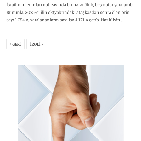
İsrailin hücumları nəticəsində bir nəfər ölüb, beş nəfər yaralanıb.
Bununla, 2025-ci ilin oktyabrındakı atəşkəsdən sonra ölənlərin
sayı 1 254-ə, yaralananların sayı isə 4 121-ə çatıb. Nazirliyin
açıqlamasına əsasən, 2023-cü ilin oktyabrından bəri həlak
olanların ümumi sayı 73 382, yaralananların sayı isə 174 236 nəfər
təşkil edir. Bölgədə humanitar vəziyyətin ağır olaraq qaldığı
GERİ
İRƏLİ
vurğulanır.