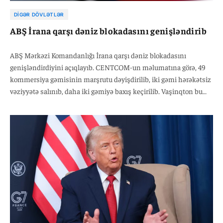
DIGƏR DÖVLƏTLƏR
ABŞ İrana qarşı dəniz blokadasını genişləndirib
ABŞ Mərkəzi Komandanlığı İrana qarşı dəniz blokadasını
genişləndirdiyini açıqlayıb. CENTCOM-un məlumatına görə, 49
kommersiya gəmisinin marşrutu dəyişdirilib, iki gəmi hərəkətsiz
vəziyyətə salınıb, daha iki gəmiyə baxış keçirilib. Vaşinqton bu
tədbirlərin məqsədinin İranın liman gəlirlərini azaltmaq və
Tehrana danışıqlar üçün təzyiq göstərmək olduğunu bildirir. İran
isə ABŞ-ın bu addımlarını beynəlxalq hüquqa zidd hesab edir.