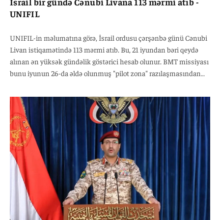
İsrail bir gündə Cənubi Livana 113 mərmi atıb -
UNIFIL
UNIFIL-in məlumatına görə, İsrail ordusu çərşənbə günü Cənubi
Livan istiqamətində 113 mərmi atıb. Bu, 21 iyundan bəri qeydə
alınan ən yüksək gündəlik göstərici hesab olunur. BMT missiyası
bunu iyunun 26-da əldə olunmuş "pilot zona" razılaşmasından
sonra ən ciddi pozuntulardan biri kimi qiymətləndirib. Qurum
tərəfləri gərginliyi artıracaq addımlardan çəkinməyə və
razılaşmalara riayət etməyə çağırıb.