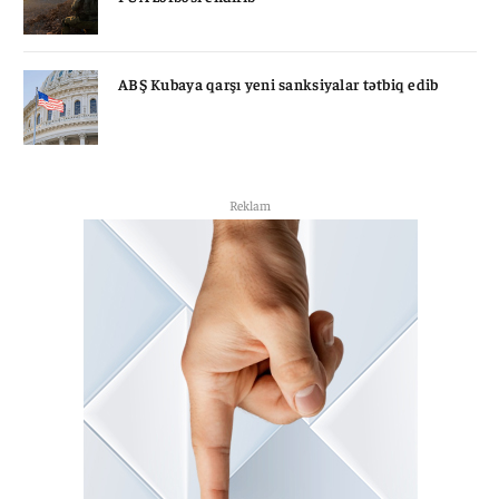
ABŞ Kubaya qarşı yeni sanksiyalar tətbiq edib
Reklam