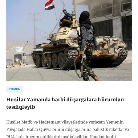
ilə bağlı əlavə təfərrüatlar açıqlanmayıb.
YƏMƏN
Husilər Yəməndə hərbi düşərgələrə hücumları
təsdiqləyib
Husilər Mərib və Hədrəmaut vilayətlərində yerləşən Yəmənin
Fövqəladə Hallar Qüvvələrinin düşərgələrinə ballistik raketlər və
PUA-larla hücum etdiklərini təsdiqləyiblər. Hərəkat hərbi