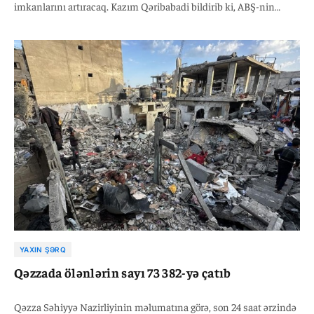
imkanlarını artıracaq. Kazım Qəribabadi bildirib ki, ABŞ-nin
iyunda imzalanmış memorandum üzrə öhdəliklərinə qayıtması
boğazın açılması üçün əsas şərtlərdən biridir. O əlavə edib ki,
kommersiya gəmilərinin yeni marşrut üzrə əsasən İranın ərazi
sularından keçməsi planlaşdırılır. Eyni zamanda, beynəlxalq
gəmiçilik təşkilatları mümkün keçid rüsumlarına qarşı BMT-yə
müraciət ediblər.
YAXIN ŞƏRQ
Qəzzada ölənlərin sayı 73 382-yə çatıb
Qəzza Səhiyyə Nazirliyinin məlumatına görə, son 24 saat ərzində