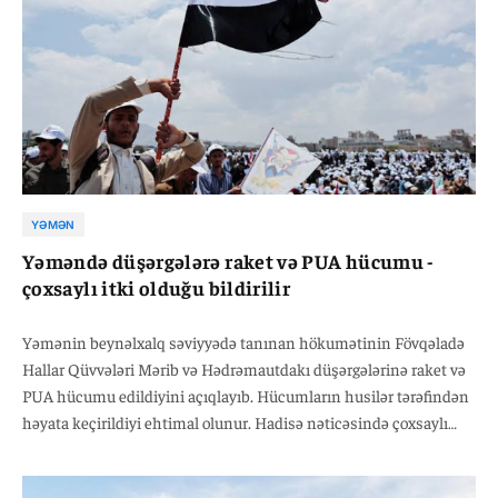
YƏMƏN
Yəməndə düşərgələrə raket və PUA hücumu -
çoxsaylı itki olduğu bildirilir
Yəmənin beynəlxalq səviyyədə tanınan hökumətinin Fövqəladə
Hallar Qüvvələri Mərib və Hədrəmautdakı düşərgələrinə raket və
PUA hücumu edildiyini açıqlayıb. Hücumların husilər tərəfindən
həyata keçirildiyi ehtimal olunur. Hadisə nəticəsində çoxsaylı
ölən və yaralananların olduğu, həmçinin ciddi maddi ziyanın
dəydiyi bildirilir. Yəməndə 2022-ci ildən davam edən nisbi