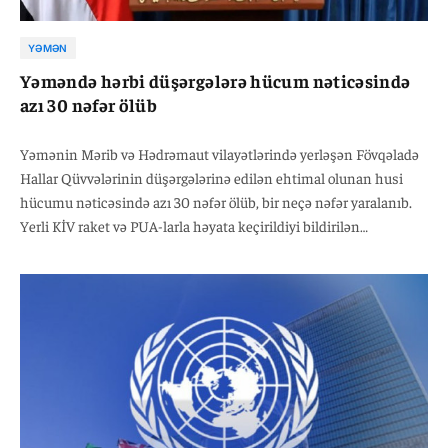
YƏMƏN
Yəməndə hərbi düşərgələrə hücum nəticəsində
azı 30 nəfər ölüb
Yəmənin Mərib və Hədrəmaut vilayətlərində yerləşən Fövqəladə
Hallar Qüvvələrinin düşərgələrinə edilən ehtimal olunan husi
hücumu nəticəsində azı 30 nəfər ölüb, bir neçə nəfər yaralanıb.
Yerli KİV raket və PUA-larla həyata keçirildiyi bildirilən
hücumların ciddi maddi ziyana da səbəb olduğunu yazır. Husilər
hadisə ilə bağlı hələlik açıqlama verməyib. Hücum Yəməndə son
həftələr yenidən artan hərbi gərginlik fonunda baş verib.