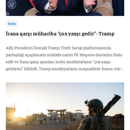
İRAN
İrana qarşı müharibə “çox yaxşı gedir”- Tramp
ABŞ Prezidenti Donald Tramp Truth Social platformasında
paylaşdığı açıqlamada müdafiə naziri Pit Heqsetə dəstəyini ifadə
edib və İrana qarşı aparılan hərbi əməliyyatların "çox yaxşı
getdiyini" bildirib. Tramp əməliyyatların məqsədinin İranın nüvə
silahına sahib olmasının qarşısını almaq olduğunu vurğulayıb.
İran tərəfi hələlik bu açıqlamaya rəsmi reaksiya verməyib.