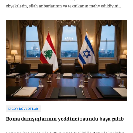
obyektlərin, silah anbarlarının və texnikanın məhv edildiyini
iddia edir. Yəmən hökumət qüvvələri insan itkisi və maddi ziyanı
təsdiqləsə də, husilərin açıqladığı nəticələrə münasibət
bildirməyib. Yerli media hücumlarda onlarla insanın öldüyünü
xəbər verir.
DIGƏR DÖVLƏTLƏR
Roma danışıqlarının yeddinci raundu başa çatıb
Livan və İsrail arasında ABŞ-nin vasitəçiliyi ilə Romada keçirilən