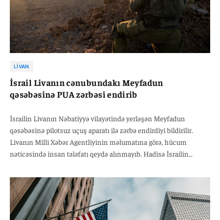
LIVAN
İsrail Livanın cənubundakı Meyfadun
qəsəbəsinə PUA zərbəsi endirib
İsrailin Livanın Nəbatiyyə vilayətində yerləşən Meyfadun
qəsəbəsinə pilotsuz uçuş aparatı ilə zərbə endirdiyi bildirilir.
Livanın Milli Xəbər Agentliyinin məlumatına görə, hücum
nəticəsində insan tələfatı qeydə alınmayıb. Hadisə İsrailin
Cənubi Livandakı hərbi əməliyyatlarını genişləndirdiyi və
UNIFIL-in son sutkada 113 mərmi atıldığını açıqladığı bir dövrdə
baş verib.