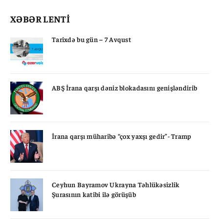
XƏBƏR LENTİ
Tarixdə bu gün – 7 Avqust
ABŞ İrana qarşı dəniz blokadasını genişləndirib
İrana qarşı müharibə “çox yaxşı gedir”- Tramp
Ceyhun Bayramov Ukrayna Təhlükəsizlik
Şurasının katibi ilə görüşüb