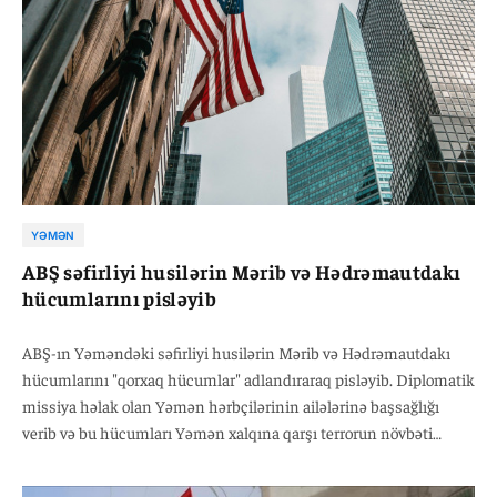
YƏMƏN
ABŞ səfirliyi husilərin Mərib və Hədrəmautdakı
hücumlarını pisləyib
ABŞ-ın Yəməndəki səfirliyi husilərin Mərib və Hədrəmautdakı
hücumlarını "qorxaq hücumlar" adlandıraraq pisləyib. Diplomatik
missiya həlak olan Yəmən hərbçilərinin ailələrinə başsağlığı
verib və bu hücumları Yəmən xalqına qarşı terrorun növbəti
nümunəsi kimi qiymətləndirib. Səfirlik bildirib ki, belə hücumlar
ölkədə sabitliyin bərpasına yönəlmiş səylərə zərbə vurur. Hadisə