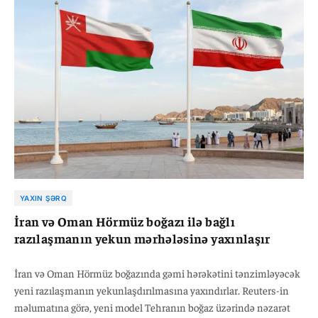
sakitliyə baxmayaraq, son həftələr döyüşlər yenidən
intensivləşib.
YAXIN ŞƏRQ
İran və Oman Hörmüz boğazı ilə bağlı
razılaşmanın yekun mərhələsinə yaxınlaşır
İran və Oman Hörmüz boğazında gəmi hərəkətini tənzimləyəcək
yeni razılaşmanın yekunlaşdırılmasına yaxındırlar. Reuters-in
məlumatına görə, yeni model Tehranın boğaz üzərində nəzarət