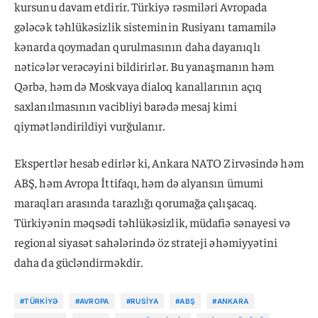
kursunu davam etdirir. Türkiyə rəsmiləri Avropada
gələcək təhlükəsizlik sisteminin Rusiyanı tamamilə
kənarda qoymadan qurulmasının daha dayanıqlı
nəticələr verəcəyini bildirirlər. Bu yanaşmanın həm
Qərbə, həm də Moskvaya dialoq kanallarının açıq
saxlanılmasının vacibliyi barədə mesaj kimi
qiymətləndirildiyi vurğulanır.
Ekspertlər hesab edirlər ki, Ankara NATO Zirvəsində həm
ABŞ, həm Avropa İttifaqı, həm də alyansın ümumi
maraqları arasında tarazlığı qorumağa çalışacaq.
Türkiyənin məqsədi təhlükəsizlik, müdafiə sənayesi və
regional siyasət sahələrində öz strateji əhəmiyyətini
daha da gücləndirməkdir.
#TÜRKIYƏ
#AVROPA
#RUSIYA
#ABŞ
#ANKARA