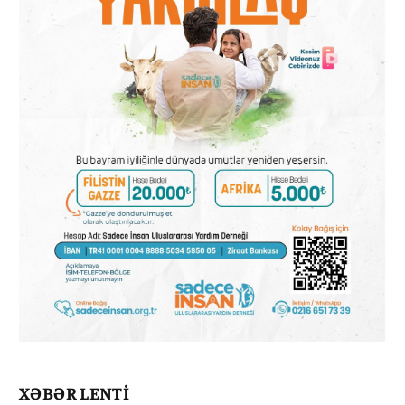
XƏBƏR LENTİ