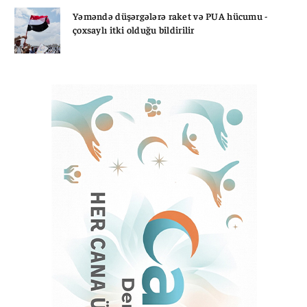
Yəməndə düşərgələrə raket və PUA hücumu -
çoxsaylı itki olduğu bildirilir