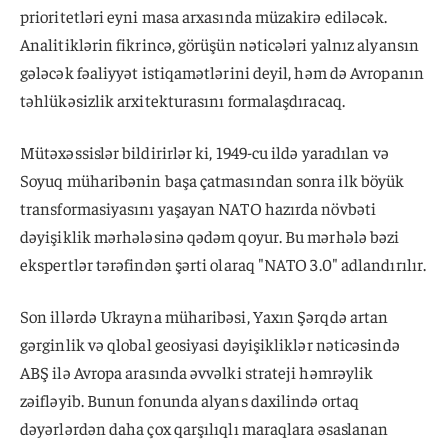
prioritetləri eyni masa arxasında müzakirə ediləcək.
Analitiklərin fikrincə, görüşün nəticələri yalnız alyansın
gələcək fəaliyyət istiqamətlərini deyil, həm də Avropanın
təhlükəsizlik arxitekturasını formalaşdıracaq.
Mütəxəssislər bildirirlər ki, 1949-cu ildə yaradılan və
Soyuq müharibənin başa çatmasından sonra ilk böyük
transformasiyasını yaşayan NATO hazırda növbəti
dəyişiklik mərhələsinə qədəm qoyur. Bu mərhələ bəzi
ekspertlər tərəfindən şərti olaraq "NATO 3.0" adlandırılır.
Son illərdə Ukrayna müharibəsi, Yaxın Şərqdə artan
gərginlik və qlobal geosiyasi dəyişikliklər nəticəsində
ABŞ ilə Avropa arasında əvvəlki strateji həmrəylik
zəifləyib. Bunun fonunda alyans daxilində ortaq
dəyərlərdən daha çox qarşılıqlı maraqlara əsaslanan