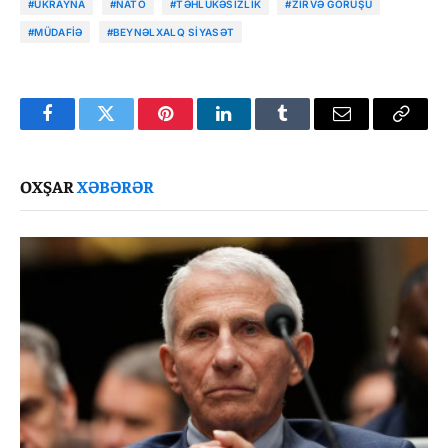
#UKRAYNA
#NATO
#TƏHLÜKƏSIZLIK
#ZIRVƏ GÖRÜŞÜ
#MÜDAFIƏ
#BEYNƏLXALQ SIYASƏT
Facebook
Twitter
Pinterest
LinkedIn
Tumblr
Email
Copy
Link
OXŞAR
XƏBƏRƏR