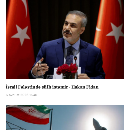
İsrail Fələstində sülh istəmir - Hakan Fidan
6 Avqust 2026 17:40