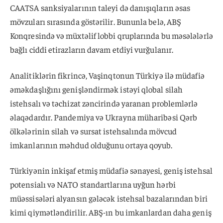
CAATSA sanksiyalarının taleyi də danışıqların əsas
mövzuları sırasında göstərilir. Bununla belə, ABŞ
Konqresində və müxtəlif lobbi qruplarında bu məsələlərlə
bağlı ciddi etirazların davam etdiyi vurğulanır.
Analitiklərin fikrincə, Vaşinqtonun Türkiyə ilə müdafiə
əməkdaşlığını genişləndirmək istəyi qlobal silah
istehsalı və təchizat zəncirində yaranan problemlərlə
əlaqədardır. Pandemiya və Ukrayna müharibəsi Qərb
ölkələrinin silah və sursat istehsalında mövcud
imkanlarının məhdud olduğunu ortaya qoyub.
Türkiyənin inkişaf etmiş müdafiə sənayesi, geniş istehsal
potensialı və NATO standartlarına uyğun hərbi
müəssisələri alyansın gələcək istehsal bazalarından biri
kimi qiymətləndirilir. ABŞ-ın bu imkanlardan daha geniş