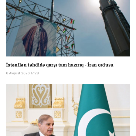
İstənilən təhdidə qarşı tam hazırıq - İran ordusu
6 Avqust 2026 17:28