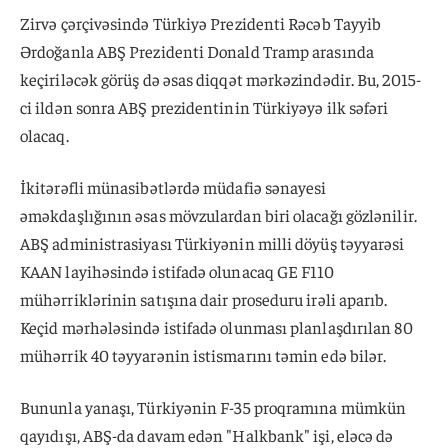
Zirvə çərçivəsində Türkiyə Prezidenti Rəcəb Tayyib
Ərdoğanla ABŞ Prezidenti Donald Tramp arasında
keçiriləcək görüş də əsas diqqət mərkəzindədir. Bu, 2015-
ci ildən sonra ABŞ prezidentinin Türkiyəyə ilk səfəri
olacaq.
İkitərəfli münasibətlərdə müdafiə sənayesi
əməkdaşlığının əsas mövzulardan biri olacağı gözlənilir.
ABŞ administrasiyası Türkiyənin milli döyüş təyyarəsi
KAAN layihəsində istifadə olunacaq GE F110
mühərriklərinin satışına dair proseduru irəli aparıb.
Keçid mərhələsində istifadə olunması planlaşdırılan 80
mühərrik 40 təyyarənin istismarını təmin edə bilər.
Bununla yanaşı, Türkiyənin F-35 proqramına mümkün
qayıdışı, ABŞ-da davam edən "Halkbank" işi, eləcə də