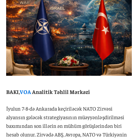
BAKI,
VOA
Analitik Təhlil Mərkəzi
İyulun 7-8-də Ankarada keçiriləcək NATO Zirvəsi
alyansın gələcək strategiyasının müəyyənləşdirilməsi
baxımından son illərin ən mühüm görüşlərindən biri
hesab olunur. Zirvədə ABŞ, Avropa, NATO və Türkiyənin