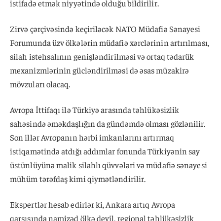
istifadə etmək niyyətində olduğu bildirilir.
Zirvə çərçivəsində keçiriləcək NATO Müdafiə Sənayesi
Forumunda üzv ölkələrin müdafiə xərclərinin artırılması,
silah istehsalının genişləndirilməsi və ortaq tədarük
mexanizmlərinin gücləndirilməsi də əsas müzakirə
mövzuları olacaq.
Avropa İttifaqı ilə Türkiyə arasında təhlükəsizlik
sahəsində əməkdaşlığın da gündəmdə olması gözlənilir.
Son illər Avropanın hərbi imkanlarını artırmaq
istiqamətində atdığı addımlar fonunda Türkiyənin say
üstünlüyünə malik silahlı qüvvələri və müdafiə sənayesi
mühüm tərəfdaş kimi qiymətləndirilir.
Ekspertlər hesab edirlər ki, Ankara artıq Avropa
qarşısında namizəd ölkə deyil, regional təhlükəsizlik