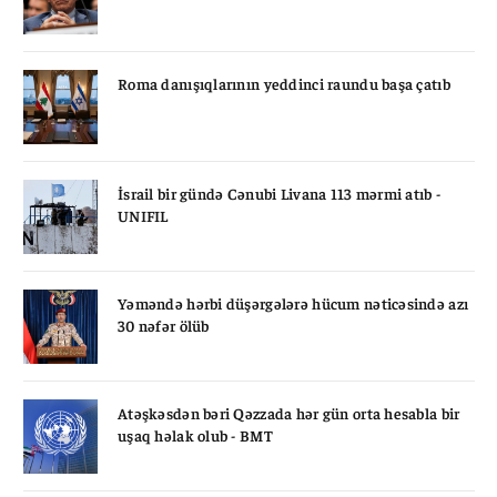
Roma danışıqlarının yeddinci raundu başa çatıb
İsrail bir gündə Cənubi Livana 113 mərmi atıb -
UNIFIL
Yəməndə hərbi düşərgələrə hücum nəticəsində azı
30 nəfər ölüb
Atəşkəsdən bəri Qəzzada hər gün orta hesabla bir
uşaq həlak olub - BMT