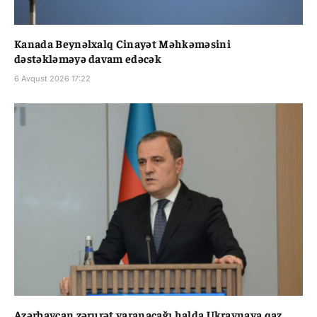
Kanada Beynəlxalq Cinayət Məhkəməsini
dəstəkləməyə davam edəcək
6 Avqust 2026 17:22
Azərbaycan zərurət yaranacağı halda Ukraynaya qaz