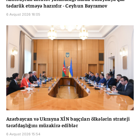
tədarük etməyə hazırdır - Ceyhun Bayramov
6 Avqust 2026 16:05
Azərbaycan və Ukrayna XİN başçıları ölkələrin strateji
tərəfdaşlığını müzakirə ediblər
6 Avqust 2026 15:54