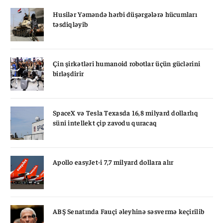
Husilər Yəməndə hərbi düşərgələrə hücumları
təsdiqləyib
Çin şirkətləri humanoid robotlar üçün güclərini
birləşdirir
SpaceX və Tesla Texasda 16,8 milyard dollarlıq
süni intellekt çip zavodu quracaq
Apollo easyJet-i 7,7 milyard dollara alır
ABŞ Senatında Fauçi əleyhinə səsvermə keçirilib