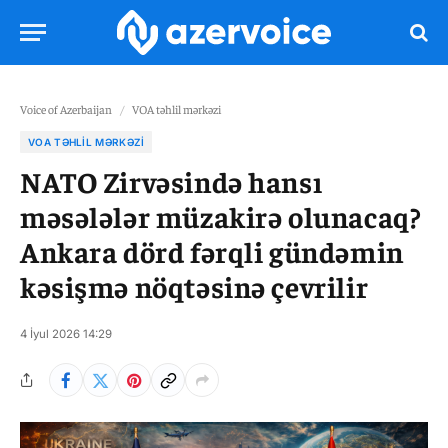
Voice of Azerbaijan
/
VOA təhlil mərkəzi
VOA TƏHLIL MƏRKƏZI
NATO Zirvəsində hansı
məsələlər müzakirə olunacaq?
Ankara dörd fərqli gündəmin
kəsişmə nöqtəsinə çevrilir
4 İyul 2026 14:29