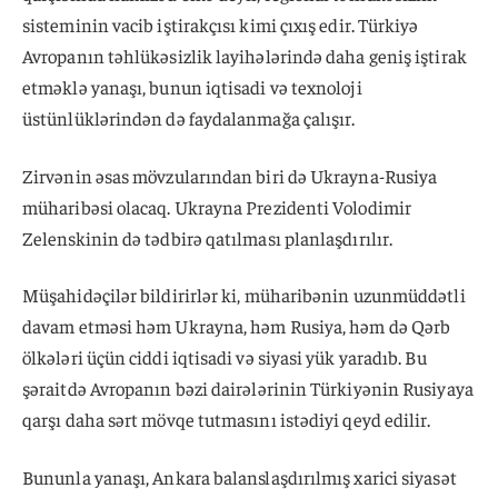
sisteminin vacib iştirakçısı kimi çıxış edir. Türkiyə
Avropanın təhlükəsizlik layihələrində daha geniş iştirak
etməklə yanaşı, bunun iqtisadi və texnoloji
üstünlüklərindən də faydalanmağa çalışır.
Zirvənin əsas mövzularından biri də Ukrayna-Rusiya
müharibəsi olacaq. Ukrayna Prezidenti Volodimir
Zelenskinin də tədbirə qatılması planlaşdırılır.
Müşahidəçilər bildirirlər ki, müharibənin uzunmüddətli
davam etməsi həm Ukrayna, həm Rusiya, həm də Qərb
ölkələri üçün ciddi iqtisadi və siyasi yük yaradıb. Bu
şəraitdə Avropanın bəzi dairələrinin Türkiyənin Rusiyaya
qarşı daha sərt mövqe tutmasını istədiyi qeyd edilir.
Bununla yanaşı, Ankara balanslaşdırılmış xarici siyasət