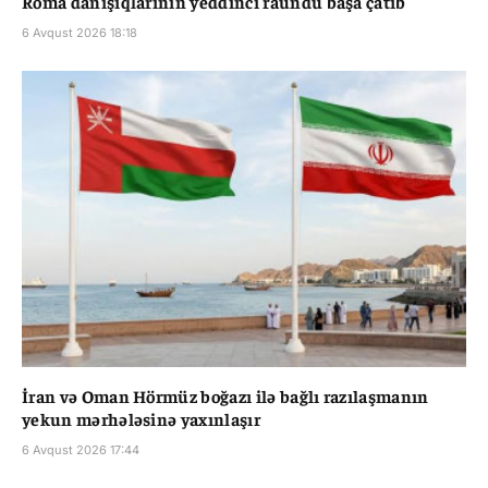
Roma danışıqlarının yeddinci raundu başa çatıb
6 Avqust 2026 18:18
İran və Oman Hörmüz boğazı ilə bağlı razılaşmanın
yekun mərhələsinə yaxınlaşır
6 Avqust 2026 17:44