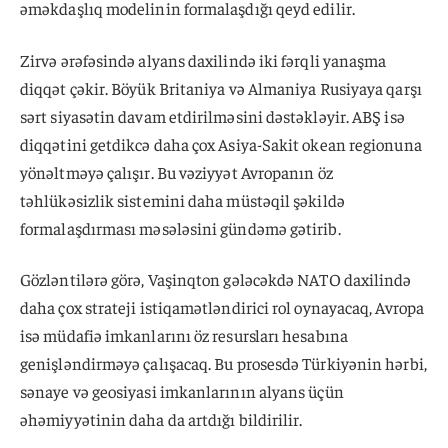
əməkdaşlıq modelinin formalaşdığı qeyd edilir.
Zirvə ərəfəsində alyans daxilində iki fərqli yanaşma
diqqət çəkir. Böyük Britaniya və Almaniya Rusiyaya qarşı
sərt siyasətin davam etdirilməsini dəstəkləyir. ABŞ isə
diqqətini getdikcə daha çox Asiya-Sakit okean regionuna
yönəltməyə çalışır. Bu vəziyyət Avropanın öz
təhlükəsizlik sistemini daha müstəqil şəkildə
formalaşdırması məsələsini gündəmə gətirib.
Gözləntilərə görə, Vaşinqton gələcəkdə NATO daxilində
daha çox strateji istiqamətləndirici rol oynayacaq, Avropa
isə müdafiə imkanlarını öz resursları hesabına
genişləndirməyə çalışacaq. Bu prosesdə Türkiyənin hərbi,
sənaye və geosiyasi imkanlarının alyans üçün
əhəmiyyətinin daha da artdığı bildirilir.