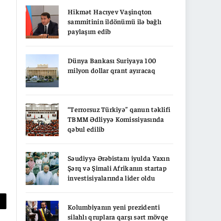
Hikmət Hacıyev Vaşinqton
sammitinin ildönümü ilə bağlı
paylaşım edib
Dünya Bankası Suriyaya 100
milyon dollar qrant ayıracaq
“Terrorsuz Türkiyə” qanun təklifi
TBMM Ədliyyə Komissiyasında
qəbul edilib
Səudiyyə Ərəbistanı iyulda Yaxın
Şərq və Şimali Afrikanın startap
investisiyalarında lider oldu
Kolumbiyanın yeni prezidenti
py
silahlı qruplara qarşı sərt mövqe