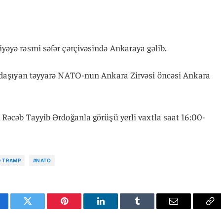
əyə rəsmi səfər çərçivəsində Ankaraya gəlib.
 daşıyan təyyarə NATO-nun Ankara Zirvəsi öncəsi Ankara
Rəcəb Tayyib Ərdoğanla görüşü yerli vaxtla saat 16:00-
 TRAMP
#NATO
cebook
Twitter
Pinterest
LinkedIn
Tumblr
Email
Co