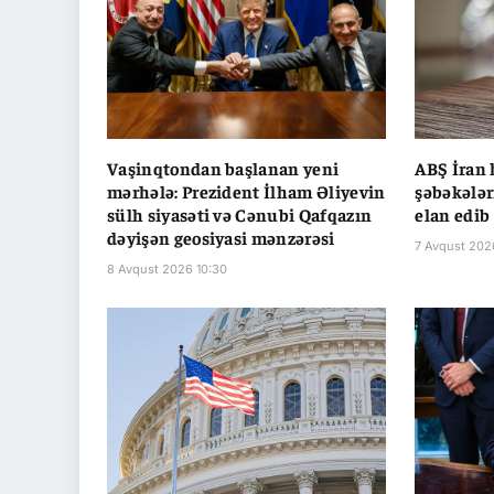
Vaşinqtondan başlanan yeni
ABŞ İran 
mərhələ: Prezident İlham Əliyevin
şəbəkələr
sülh siyasəti və Cənubi Qafqazın
elan edib
dəyişən geosiyasi mənzərəsi
7 Avqust 202
8 Avqust 2026 10:30