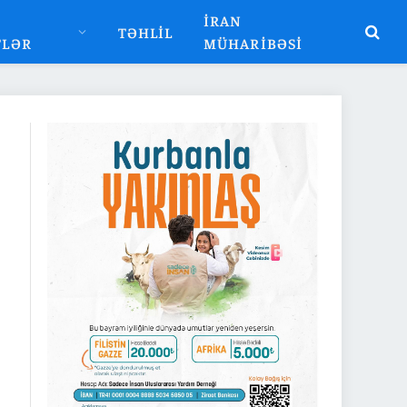
İRAN
TƏHLIL
TLƏR
MÜHARIBƏSI