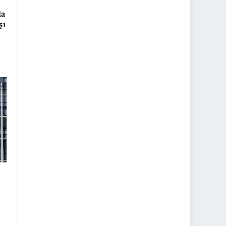
la
şı