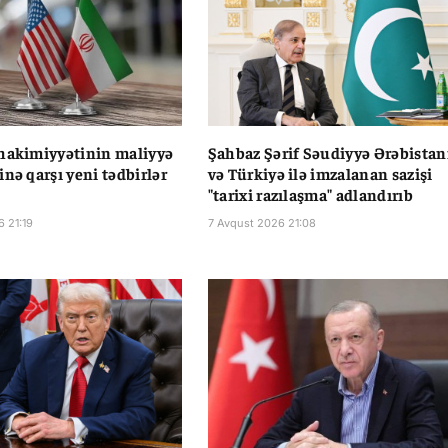
hakimiyyətinin maliyyə
Şahbaz Şərif Səudiyyə Ərəbistan
inə qarşı yeni tədbirlər
və Türkiyə ilə imzalanan sazişi
"tarixi razılaşma" adlandırıb
6 21:19
7 Avqust 2026 21:08