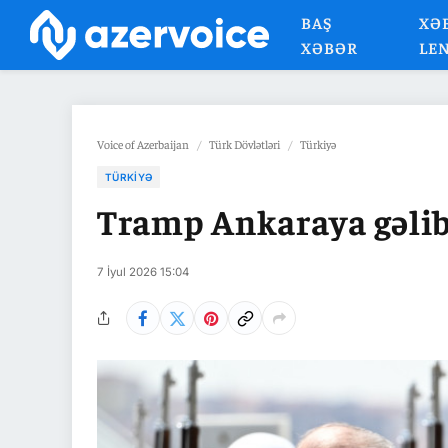
BAŞ
XƏ
XƏBƏR
LE
Voice of Azerbaijan
/
Türk Dövlətləri
/
Türkiyə
TÜRKIYƏ
Tramp Ankaraya gəli
7 İyul 2026 15:04