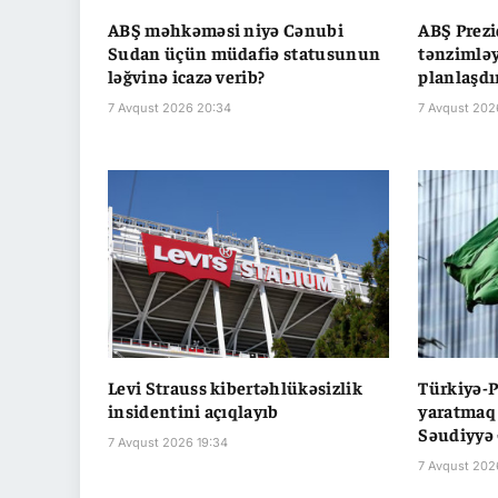
ABŞ məhkəməsi niyə Cənubi
ABŞ Prezi
Sudan üçün müdafiə statusunun
tənzimləy
ləğvinə icazə verib?
planlaşdı
7 Avqust 2026 20:34
7 Avqust 202
Levi Strauss kibertəhlükəsizlik
Türkiyə-P
insidentini açıqlayıb
yaratmaq 
Səudiyyə 
7 Avqust 2026 19:34
7 Avqust 202