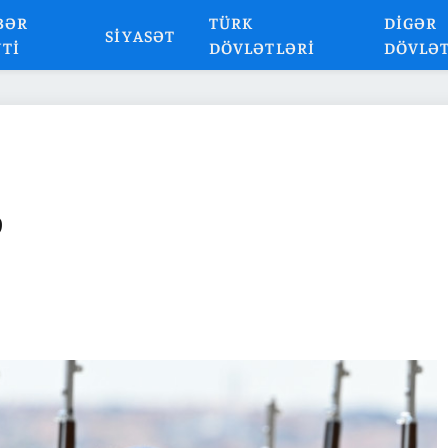
BƏR
TÜRK
DIGƏR
SIYASƏT
NTI
DÖVLƏTLƏRI
DÖVLƏ
b