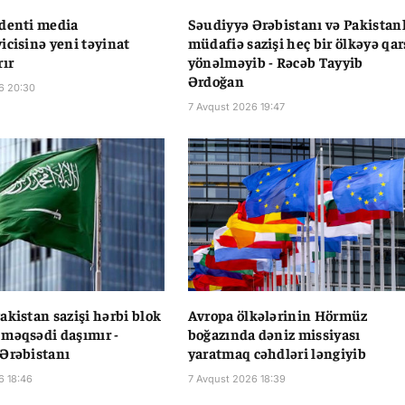
denti media
Səudiyyə Ərəbistanı və Pakistan
icisinə yeni təyinat
müdafiə sazişi heç bir ölkəyə qar
rır
yönəlməyib - Rəcəb Tayyib
Ərdoğan
6 20:30
7 Avqust 2026 19:47
akistan sazişi hərbi blok
Avropa ölkələrinin Hörmüz
məqsədi daşımır -
boğazında dəniz missiyası
Ərəbistanı
yaratmaq cəhdləri ləngiyib
6 18:46
7 Avqust 2026 18:39