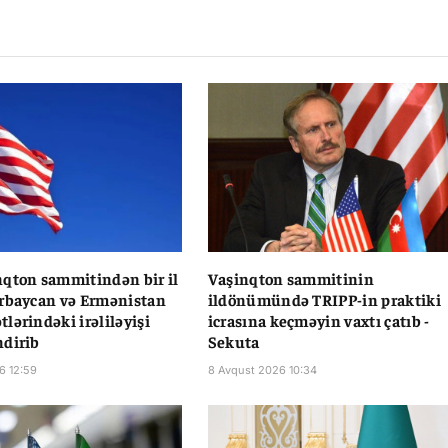
Li
qton sammitindən bir il
Vaşinqton sammitinin
rbaycan və Ermənistan
ildönümündə TRIPP-in praktiki
lərindəki irəliləyişi
icrasına keçməyin vaxtı çatıb -
dirib
Sekuta
6 12:59
8 Avqust 2026 10:34