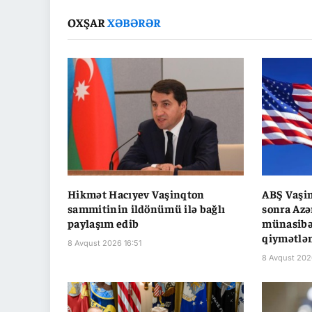
OXŞAR
XƏBƏRƏR
Hikmət Hacıyev Vaşinqton
ABŞ Vaşin
sammitinin ildönümü ilə bağlı
sonra Azə
paylaşım edib
münasibət
qiymətlən
8 Avqust 2026 16:51
8 Avqust 202