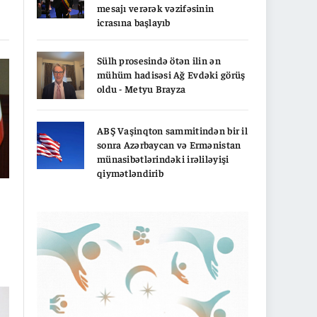
nk
mesajı verərək vəzifəsinin
icrasına başlayıb
Sülh prosesində ötən ilin ən
mühüm hadisəsi Ağ Evdəki görüş
oldu - Metyu Brayza
ABŞ Vaşinqton sammitindən bir il
sonra Azərbaycan və Ermənistan
münasibətlərindəki irəliləyişi
qiymətləndirib