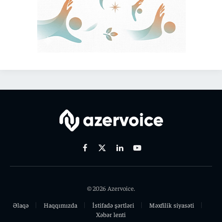
Facebook
X
Linkedin
Youtube
(Twitter)
© 2026 Azervoice.
Əlaqə
Haqqımızda
İstifadə şərtləri
Məxfilik siyasəti
Xəbər lenti