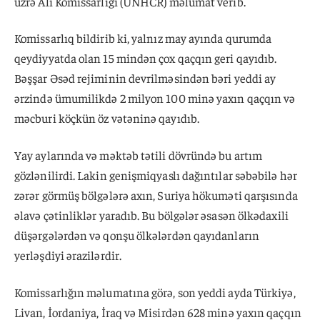
üzrə Ali Komissarlığı (UNHCR) məlumat verib.
Komissarlıq bildirib ki, yalnız may ayında qurumda
qeydiyyatda olan 15 mindən çox qaçqın geri qayıdıb.
Bəşşar Əsəd rejiminin devrilməsindən bəri yeddi ay
ərzində ümumilikdə 2 milyon 100 minə yaxın qaçqın və
məcburi köçkün öz vətəninə qayıdıb.
Yay aylarında və məktəb tətili dövründə bu artım
gözlənilirdi. Lakin genişmiqyaslı dağıntılar səbəbilə hər
zərər görmüş bölgələrə axın, Suriya hökuməti qarşısında
əlavə çətinliklər yaradıb. Bu bölgələr əsasən ölkədaxili
düşərgələrdən və qonşu ölkələrdən qayıdanların
yerləşdiyi ərazilərdir.
Komissarlığın məlumatına görə, son yeddi ayda Türkiyə,
Livan, İordaniya, İraq və Misirdən 628 minə yaxın qaçqın