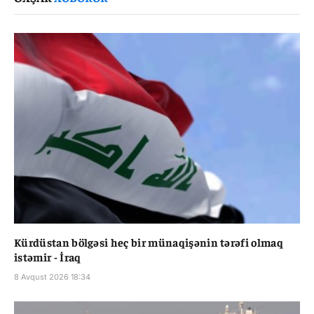
Kürdüstan bölgəsi heç bir münaqişənin tərəfi olmaq
istəmir - İraq
8 Avqust 2026 18:34