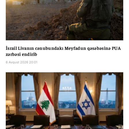
İsrail Livanın cənubundakı Meyfadun qəsəbəsinə PUA
zərbəsi endirib
6 Avqust 2026 20:01