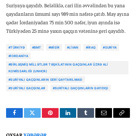
Suriyaya qayıdıb. Beləliklə, cari ilin əvvəlindən bu yana
qayıdanların ümumi sayı 989 min nəfərə çatıb. May ayına
qədər İordaniyadan 75 min 500 nəfər, iyun ayında isə
Türkiyədən 25 minə yaxın qaçqın vətəninə geri qayıdıb.
#TÜRKIYƏ
#BMT
#MISIR
#LIVAN
#İRAQ
#SURIYA
#İORDANIYA
#BIRLƏŞMIŞ MILLƏTLƏR TƏŞKILATININ QAÇQINLAR ÜZRƏ ALI
KOMISSARLIĞI (UNHCR)
#SURIYALI QAÇQINLARIN GERI QAYTARILMASI
#SURIYALI QAÇQINLAR
#SURIYALI QAÇQINLARIN QAYIDIŞI
Facebook
Twitter
Pinterest
LinkedIn
Tumblr
Email
Copy
Link
OXŞAR
XƏBƏRƏR