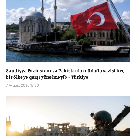
Səudiyyə Ərəbistanı və Pakistanla müdafiə sazişi heç
bir ölkəyə qarşı yönəlməyib - Türkiyə
7 Avqust 2026 18:30