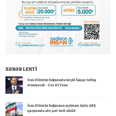
XƏBƏR LENTİ
İran Hörmüz boğazında keçid haqqı tətbiq
etməyəcək - Cey Di Vens
İran Hörmüz boğazının açılması üçün ABŞ
qarşısında altı şərt irəli sürüb