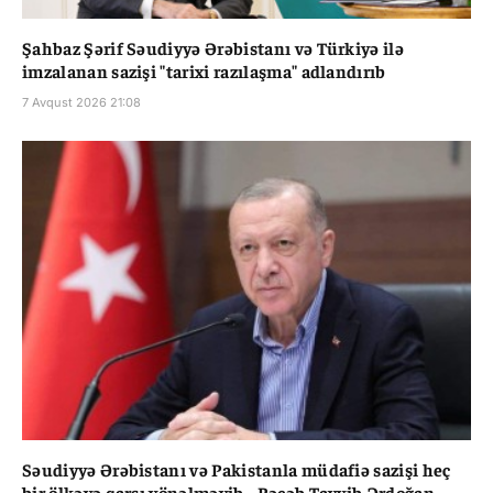
Şahbaz Şərif Səudiyyə Ərəbistanı və Türkiyə ilə
imzalanan sazişi "tarixi razılaşma" adlandırıb
7 Avqust 2026 21:08
Səudiyyə Ərəbistanı və Pakistanla müdafiə sazişi heç
bir ölkəyə qarşı yönəlməyib - Rəcəb Tayyib Ərdoğan