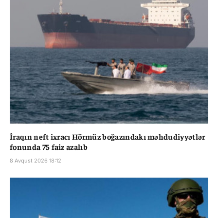
İraqın neft ixracı Hörmüz boğazındakı məhdudiyyətlər
fonunda 75 faiz azalıb
8 Avqust 2026 18:12