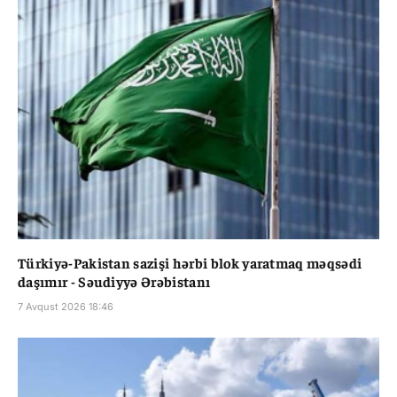
Türkiyə-Pakistan sazişi hərbi blok yaratmaq məqsədi
daşımır - Səudiyyə Ərəbistanı
7 Avqust 2026 18:46