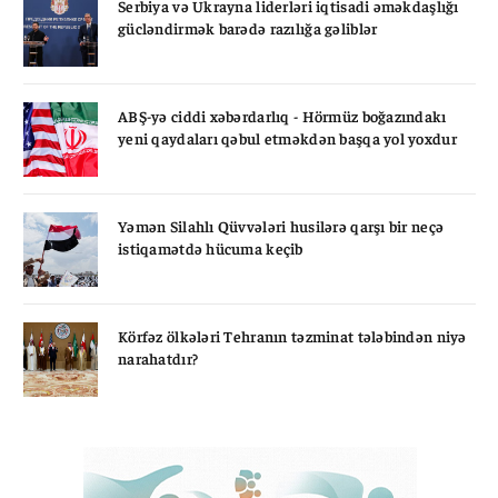
Serbiya və Ukrayna liderləri iqtisadi əməkdaşlığı
gücləndirmək barədə razılığa gəliblər
ABŞ-yə ciddi xəbərdarlıq - Hörmüz boğazındakı
yeni qaydaları qəbul etməkdən başqa yol yoxdur
Yəmən Silahlı Qüvvələri husilərə qarşı bir neçə
istiqamətdə hücuma keçib
Körfəz ölkələri Tehranın təzminat tələbindən niyə
narahatdır?