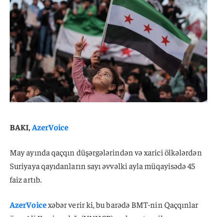
BAKI,
AzerVoice
May ayında qaçqın düşərgələrindən və xarici ölkələrdən
Suriyaya qayıdanların sayı əvvəlki ayla müqayisədə 45
faiz artıb.
AzerVoice
xəbər verir ki, bu barədə BMT-nin Qaçqınlar