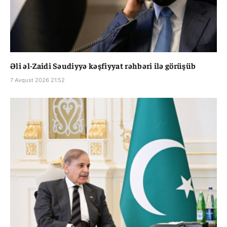
Əli əl-Zaidi Səudiyyə kəşfiyyat rəhbəri ilə görüşüb
7 Avqust 2026 21:52