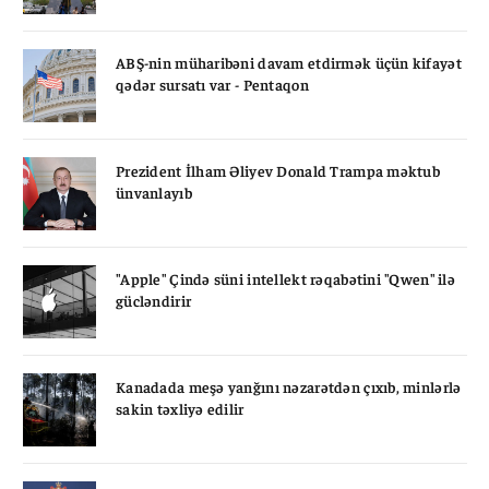
ABŞ-nin müharibəni davam etdirmək üçün kifayət
qədər sursatı var - Pentaqon
Prezident İlham Əliyev Donald Trampa məktub
ünvanlayıb
"Apple" Çində süni intellekt rəqabətini "Qwen" ilə
gücləndirir
Kanadada meşə yanğını nəzarətdən çıxıb, minlərlə
sakin təxliyə edilir