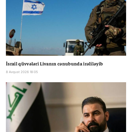
İsrail qüvvələri Livanın cənubunda irəliləyib
8 Avqust 2026 18:05