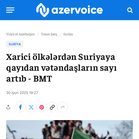
Voice of Azerbaijan
/
Yaxın Şərq
/
Suriya
SURIYA
Xarici ölkələrdən Suriyaya
qayıdan vətəndaşların sayı
artıb - BMT
30 İyun 2025 19:27