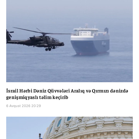
İsrail Hərbi Dəniz Qüvvələri Aralıq və Qırmızı dənizdə
genişmiqyaslı təlim keçirib
6 Avqust 2026 20:29