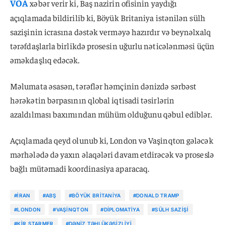
VOA
xəbər verir ki, Baş nazirin ofisinin yaydığı
açıqlamada bildirilib ki, Böyük Britaniya istənilən sülh
sazişinin icrasına dəstək verməyə hazırdır və beynəlxalq
tərəfdaşlarla birlikdə prosesin uğurlu nəticələnməsi üçün
əməkdaşlıq edəcək.
Məlumata əsasən, tərəflər həmçinin dənizdə sərbəst
hərəkətin bərpasının qlobal iqtisadi təsirlərin
azaldılması baxımından mühüm olduğunu qəbul ediblər.
Açıqlamada qeyd olunub ki, London və Vaşinqton gələcək
mərhələdə də yaxın əlaqələri davam etdirəcək və proseslə
bağlı mütəmadi koordinasiya aparacaq.
#İRAN
#ABŞ
#BÖYÜK BRITANIYA
#DONALD TRAMP
#LONDON
#VAŞINQTON
#DIPLOMATIYA
#SÜLH SAZIŞI
#KIR STARMER
#DƏNIZ TƏHLÜKƏSIZLIYI