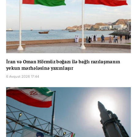
İran və Oman Hörmüz boğazı ilə bağlı razılaşmanın
yekun mərhələsinə yaxınlaşır
6 Avqust 2026 17:44