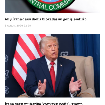
ABŞ İrana qarşı dəniz blokadasını genişləndirib
6 Avqust 2026 22:25
İrana qarşı müharibə “çox yaxşı gedir”- Tramp