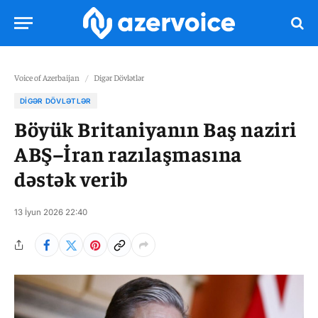
Voice of Azerbaijan
/
Digər Dövlətlər
DIGƏR DÖVLƏTLƏR
Böyük Britaniyanın Baş naziri
ABŞ–İran razılaşmasına
dəstək verib
13 İyun 2026 22:40