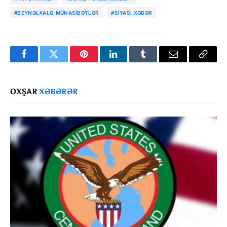
#BEYNƏLXALQ MÜNASIBƏTLƏR
#SIYASI XƏBƏR
Facebook
Twitter
Pinterest
LinkedIn
Tumblr
Email
Copy
Link
OXŞAR
XƏBƏRƏR