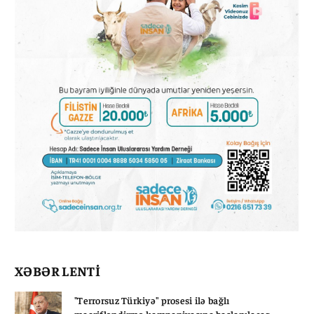
XƏBƏR LENTİ
"Terrorsuz Türkiyə" prosesi ilə bağlı
maarifləndirmə kampaniyasına başlanılacaq