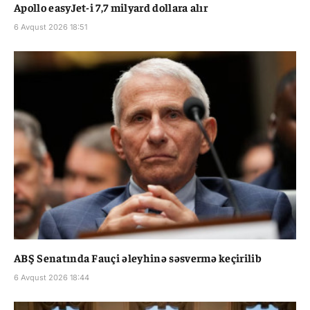
Apollo easyJet-i 7,7 milyard dollara alır
6 Avqust 2026 18:51
ABŞ Senatında Fauçi əleyhinə səsvermə keçirilib
6 Avqust 2026 18:44