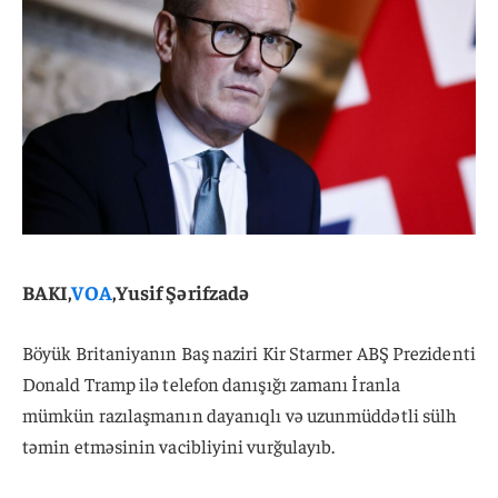
BAKI,
VOA
,Yusif Şərifzadə
Böyük Britaniyanın Baş naziri Kir Starmer ABŞ Prezidenti
Donald Tramp ilə telefon danışığı zamanı İranla
mümkün razılaşmanın dayanıqlı və uzunmüddətli sülh
təmin etməsinin vacibliyini vurğulayıb.