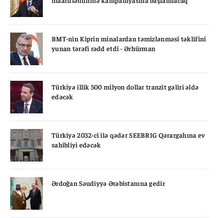
BMT-nin Kiprin minalardan təmizlənməsi təklifini
yunan tərəfi rədd etdi - Ərhürman
Türkiyə illik 500 milyon dollar tranzit gəliri əldə
edəcək
Türkiyə 2032-ci ilə qədər SEEBRIG Qərargahına ev
sahibliyi edəcək
Ərdoğan Səudiyyə Ərəbistanına gedir