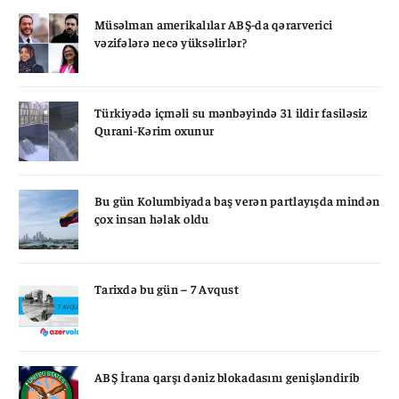
Müsəlman amerikalılar ABŞ-da qərarverici
vəzifələrə necə yüksəlirlər?
Türkiyədə içməli su mənbəyində 31 ildir fasiləsiz
Qurani-Kərim oxunur
Bu gün Kolumbiyada baş verən partlayışda mindən
çox insan həlak oldu
Tarixdə bu gün – 7 Avqust
ABŞ İrana qarşı dəniz blokadasını genişləndirib