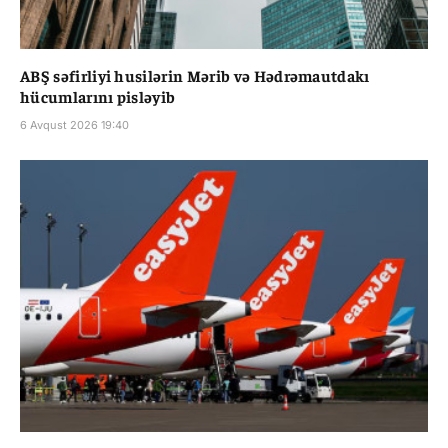
ABŞ səfirliyi husilərin Mərib və Hədrəmautdakı
hücumlarını pisləyib
6 Avqust 2026 19:40