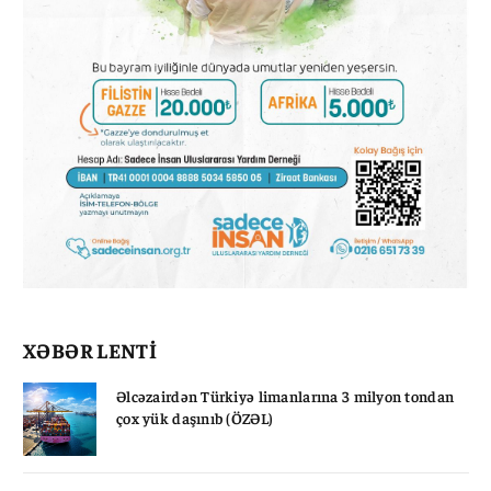
XƏBƏR LENTİ
Əlcəzairdən Türkiyə limanlarına 3 milyon tondan
çox yük daşınıb (ÖZƏL)