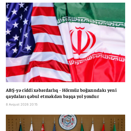
ABŞ-yə ciddi xəbərdarlıq - Hörmüz boğazındakı yeni
qaydaları qəbul etməkdən başqa yol yoxdur
8 Avqust 2026 20:15