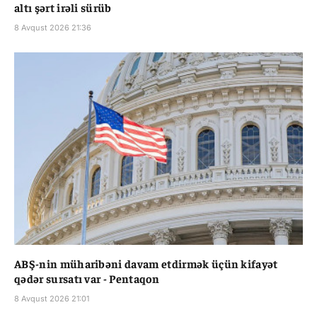
altı şərt irəli sürüb
8 Avqust 2026 21:36
ABŞ-nin müharibəni davam etdirmək üçün kifayət
qədər sursatı var - Pentaqon
8 Avqust 2026 21:01