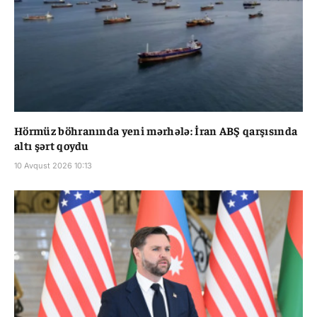
Hörmüz böhranında yeni mərhələ: İran ABŞ qarşısında
altı şərt qoydu
10 Avqust 2026 10:13