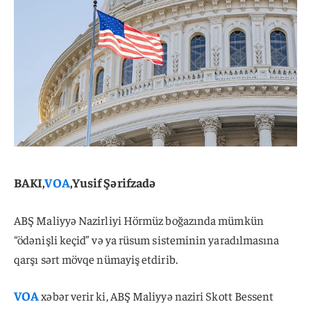
BAKI,
VOA
,Yusif Şərifzadə
ABŞ Maliyyə Nazirliyi Hörmüz boğazında mümkün
“ödənişli keçid” və ya rüsum sisteminin yaradılmasına
qarşı sərt mövqe nümayiş etdirib.
VOA
xəbər verir ki, ABŞ Maliyyə naziri Skott Bessent