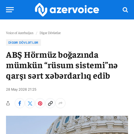
Voice of Azerbaijan
/
Digər Dövlətlər
DIGƏR DÖVLƏTLƏR
ABŞ Hörmüz boğazında
mümkün “rüsum sistemi”nə
qarşı sərt xəbərdarlıq edib
28 May 2026 21:25