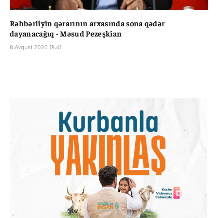
Rəhbərliyin qərarının arxasında sona qədər
dayanacağıq - Məsud Pezeşkian
8 Avqust 2026 19:41