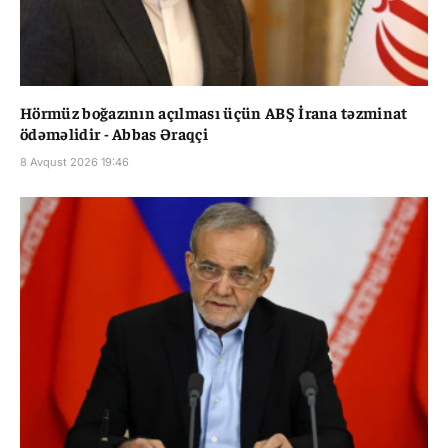
Hörmüz boğazının açılması üçün ABŞ İrana təzminat
ödəməlidir - Abbas Əraqçi
8 Avqust 2026 19:46