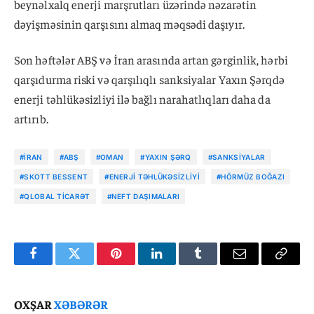
beynəlxalq enerji marşrutları üzərində nəzarətin
dəyişməsinin qarşısını almaq məqsədi daşıyır.
Son həftələr ABŞ və İran arasında artan gərginlik, hərbi
qarşıdurma riski və qarşılıqlı sanksiyalar Yaxın Şərqdə
enerji təhlükəsizliyi ilə bağlı narahatlıqları daha da
artırıb.
#İRAN
#ABŞ
#OMAN
#YAXIN ŞƏRQ
#SANKSIYALAR
#SKOTT BESSENT
#ENERJI TƏHLÜKƏSIZLIYI
#HÖRMÜZ BOĞAZI
#QLOBAL TICARƏT
#NEFT DAŞIMALARI
Facebook
Twitter
Pinterest
LinkedIn
Tumblr
Email
Copy
Link
OXŞAR
XƏBƏRƏR