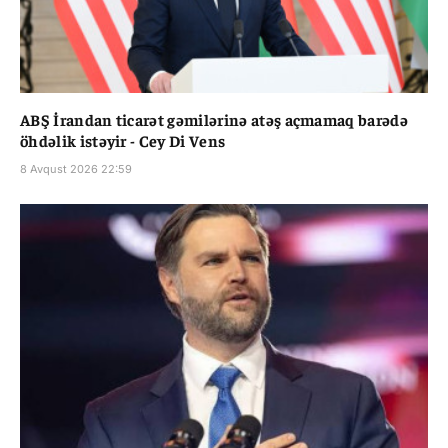
ABŞ İrandan ticarət gəmilərinə atəş açmamaq barədə
öhdəlik istəyir - Cey Di Vens
8 Avqust 2026 22:59