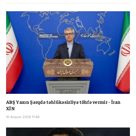
ABŞ Yaxın Şərqdə təhlükəsizliyə töhfə vermir - İran
XİN
10 Avqust 2026 11:49