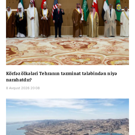
Körfəz ölkələri Tehranın təzminat tələbindən niyə
narahatdır?
8 Avqust 2026 20:08