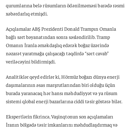
qurumlarına belə rüsumların ödənilməməsi barədə rəsmi
xəbərdarlıq etmişdi.
Açıqlamalar ABŞ Prezidenti Donald Trampın Omanla
bağlı sərt bəyanatından sonra səsləndirilib. Tramp
Omanın İranla əməkdaşlıq edərək boğaz üzərində
nəzarət yaratmağa çalışacağı təqdirdə “sərt cavab”
veriləcəyini bildirmişdi.
Analitiklər qeyd edirlər ki, Hörmüz boğazı dünya enerji
daşımalarının əsas marşrutlarından biri olduğu üçün
burada yaranacaq hər hansı məhdudiyyət və ya rüsum
sistemi qlobal enerji bazarlarına ciddi təsir göstərə bilər.
Ekspertlərin fikrincə, Vaşinqtonun son açıqlamaları
İranın bölgədə təsir imkanlarını məhdudlaşdırmaq və