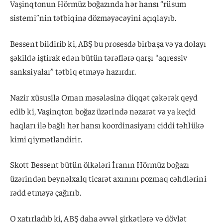
Vaşinqtonun Hörmüz boğazında hər hansı “rüsum
sistemi”nin tətbiqinə dözməyəcəyini açıqlayıb.
Bessent bildirib ki, ABŞ bu prosesdə birbaşa və ya dolayı
şəkildə iştirak edən bütün tərəflərə qarşı “aqressiv
sanksiyalar” tətbiq etməyə hazırdır.
Nazir xüsusilə Oman məsələsinə diqqət çəkərək qeyd
edib ki, Vaşinqton boğaz üzərində nəzarət və ya keçid
haqları ilə bağlı hər hansı koordinasiyanı ciddi təhlükə
kimi qiymətləndirir.
Skott Bessent bütün ölkələri İranın Hörmüz boğazı
üzərindən beynəlxalq ticarət axınını pozmaq cəhdlərini
rədd etməyə çağırıb.
O xatırladıb ki, ABŞ daha əvvəl şirkətlərə və dövlət