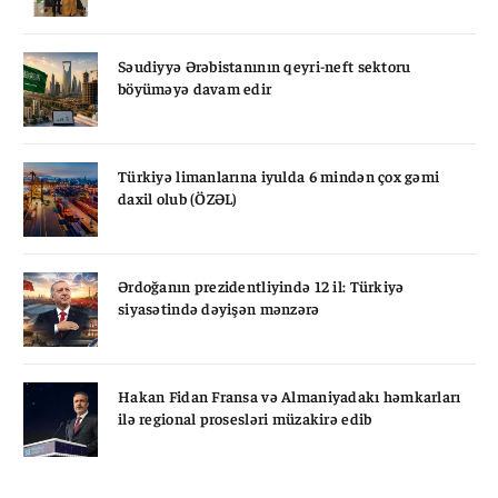
Səudiyyə Ərəbistanının qeyri-neft sektoru
böyüməyə davam edir
Türkiyə limanlarına iyulda 6 mindən çox gəmi
daxil olub (ÖZƏL)
Ərdoğanın prezidentliyində 12 il: Türkiyə
siyasətində dəyişən mənzərə
Hakan Fidan Fransa və Almaniyadakı həmkarları
ilə regional prosesləri müzakirə edib