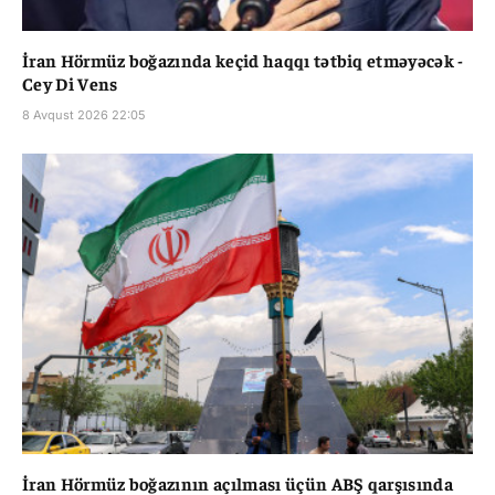
İran Hörmüz boğazında keçid haqqı tətbiq etməyəcək -
Cey Di Vens
8 Avqust 2026 22:05
İran Hörmüz boğazının açılması üçün ABŞ qarşısında