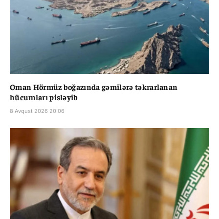
Oman Hörmüz boğazında gəmilərə təkrarlanan
hücumları pisləyib
8 Avqust 2026 20:06