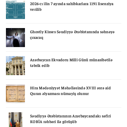
2026-cı ilin 7 ayında sahibkarlara 1191 lisenziya
verilib
Ghostly Kisses Səudiyyə Ərəbistanında səhnəyə
çıxacaq
Azərbaycan Ekvadoru Milli Günü münasibətilə
təbrik edib
Hira Mədəniyyət Məhəlləsində XVIII əsrə aid
Quran əlyazması nümayiş olunur
Səudiyyə Ərəbistanının Azərbaycandakı səfiri
KOBİA rəhbəri ilə görüşüb