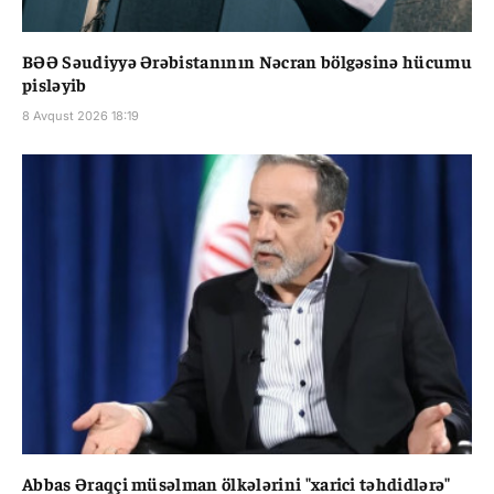
BƏƏ Səudiyyə Ərəbistanının Nəcran bölgəsinə hücumu
pisləyib
8 Avqust 2026 18:19
Abbas Əraqçi müsəlman ölkələrini "xarici təhdidlərə"