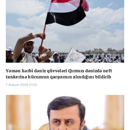
Yəmən hərbi dəniz qüvvələri Qırmızı dənizdə neft
tankerinə hücumun qarşısının alındığını bildirib
7 Avqust 2026 21:02