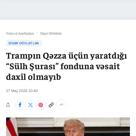
Voice of Azerbaijan
/
Digər Dövlətlər
DIGƏR DÖVLƏTLƏR
Trampın Qəzza üçün yaratdığı
“Sülh Şurası” fonduna vəsait
daxil olmayıb
27 May 2026 20:40