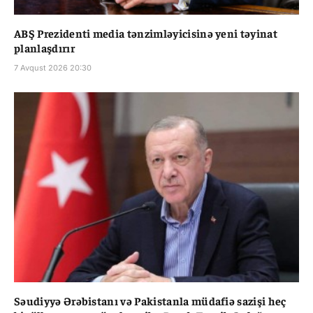
ABŞ Prezidenti media tənzimləyicisinə yeni təyinat
planlaşdırır
7 Avqust 2026 20:30
Səudiyyə Ərəbistanı və Pakistanla müdafiə sazişi heç