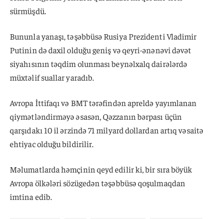
sürmüşdü.
Bununla yanaşı, təşəbbüsə Rusiya Prezidenti Vladimir
Putinin də daxil olduğu geniş və qeyri-ənənəvi dəvət
siyahısının təqdim olunması beynəlxalq dairələrdə
müxtəlif suallar yaradıb.
Avropa İttifaqı və BMT tərəfindən apreldə yayımlanan
qiymətləndirməyə əsasən, Qəzzanın bərpası üçün
qarşıdakı 10 il ərzində 71 milyard dollardan artıq vəsaitə
ehtiyac olduğu bildirilir.
Məlumatlarda həmçinin qeyd edilir ki, bir sıra böyük
Avropa ölkələri sözügedən təşəbbüsə qoşulmaqdan
imtina edib.