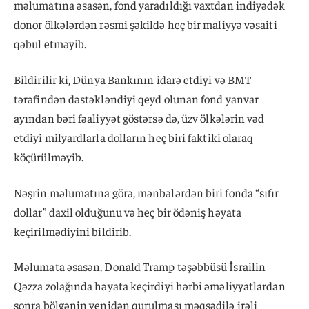
məlumatına əsasən, fond yaradıldığı vaxtdan indiyədək
donor ölkələrdən rəsmi şəkildə heç bir maliyyə vəsaiti
qəbul etməyib.
Bildirilir ki, Dünya Bankının idarə etdiyi və BMT
tərəfindən dəstəkləndiyi qeyd olunan fond yanvar
ayından bəri fəaliyyət göstərsə də, üzv ölkələrin vəd
etdiyi milyardlarla dolların heç biri faktiki olaraq
köçürülməyib.
Nəşrin məlumatına görə, mənbələrdən biri fonda “sıfır
dollar” daxil olduğunu və heç bir ödəniş həyata
keçirilmədiyini bildirib.
Məlumata əsasən, Donald Tramp təşəbbüsü İsrailin
Qəzza zolağında həyata keçirdiyi hərbi əməliyyatlardan
sonra bölgənin yenidən qurulması məqsədilə irəli