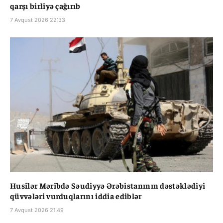
qarşı birliyə çağırıb
7 Avqust 2026 22:33
Husilər Məribdə Səudiyyə Ərəbistanının dəstəklədiyi
qüvvələri vurduqlarını iddia ediblər
7 Avqust 2026 21:49