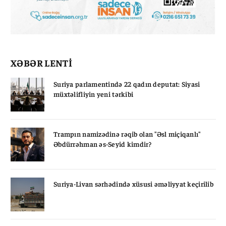
XƏBƏR LENTİ
Suriya parlamentində 22 qadın deputat: Siyasi
müxtəlifliyin yeni tərkibi
Trampın namizədinə rəqib olan "Əsl miçiqanlı"
Əbdürrəhman əs-Seyid kimdir?
Suriya-Livan sərhədində xüsusi əməliyyat keçirilib