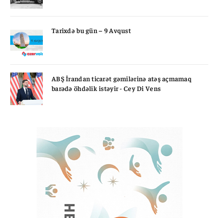
Tarixdə bu gün – 9 Avqust
ABŞ İrandan ticarət gəmilərinə atəş açmamaq
barədə öhdəlik istəyir - Cey Di Vens