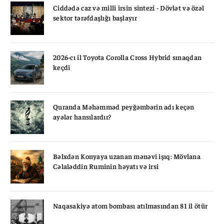
Ciddədə caz və milli irsin sintezi - Dövlət və özəl
sektor tərəfdaşlığı başlayır
2026-cı il Toyota Corolla Cross Hybrid sınaqdan
keçdi
Quranda Məhəmməd peyğəmbərin adı keçən
ayələr hansılardır?
Bəlxdən Konyaya uzanan mənəvi işıq: Mövlana
Cəlaləddin Ruminin həyatı və irsi
Naqasakiyə atom bombası atılmasından 81 il ötür