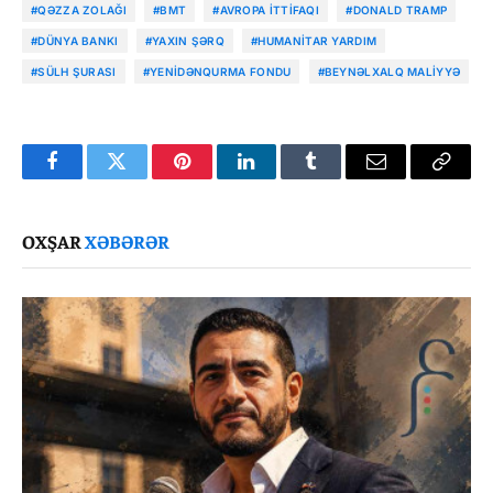
#QƏZZA ZOLAĞI
#BMT
#AVROPA İTTIFAQI
#DONALD TRAMP
#DÜNYA BANKI
#YAXIN ŞƏRQ
#HUMANITAR YARDIM
#SÜLH ŞURASI
#YENIDƏNQURMA FONDU
#BEYNƏLXALQ MALIYYƏ
Facebook
Twitter
Pinterest
LinkedIn
Tumblr
Email
Copy
Link
OXŞAR
XƏBƏRƏR