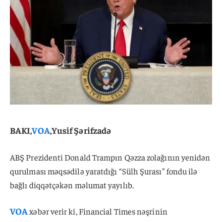
BAKI,
VOA
,Yusif Şərifzadə
ABŞ Prezidenti Donald Trampın Qəzza zolağının yenidən
qurulması məqsədilə yaratdığı “Sülh Şurası” fondu ilə
bağlı diqqətçəkən məlumat yayılıb.
VOA
xəbər verir ki, Financial Times nəşrinin