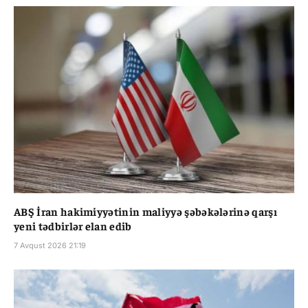
ABŞ İran hakimiyyətinin maliyyə şəbəkələrinə qarşı
yeni tədbirlər elan edib
7 Avqust 2026 21:19