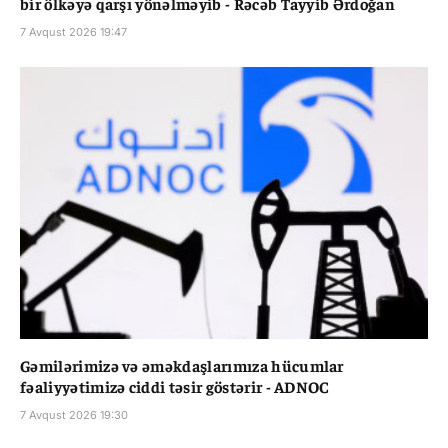
bir ölkəyə qarşı yönəlməyib - Rəcəb Tayyib Ərdoğan
7 Avqust 2026 19:47
Gəmilərimizə və əməkdaşlarımıza hücumlar
fəaliyyətimizə ciddi təsir göstərir - ADNOC
7 Avqust 2026 19:30