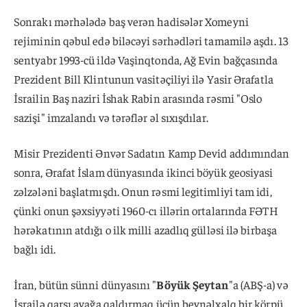
Sonrakı mərhələdə baş verən hadisələr Xomeyni
rejiminin qəbul edə biləcəyi sərhədləri tamamilə aşdı. 13
sentyabr 1993-cü ildə Vaşinqtonda, Ağ Evin bağçasında
Prezident Bill Klintunun vasitəçiliyi ilə Yasir Ərafatla
İsrailin Baş naziri İshak Rabin arasında rəsmi "Oslo
sazişi" imzalandı və tərəflər əl sıxışdılar.
Misir Prezidenti Ənvər Sadatın Kamp Devid addımından
sonra, Ərafat İslam dünyasında ikinci böyük geosiyasi
zəlzələni başlatmışdı. Onun rəsmi legitimliyi tam idi,
çünki onun şəxsiyyəti 1960-cı illərin ortalarında FƏTH
hərəkatının atdığı o ilk milli azadlıq gülləsi ilə birbaşa
bağlı idi.
İran, bütün sünni dünyasını "
Böyük Şeytan
"a (ABŞ-a) və
İsrailə qarşı ayağa qaldırmaq üçün beynəlxalq bir körpü