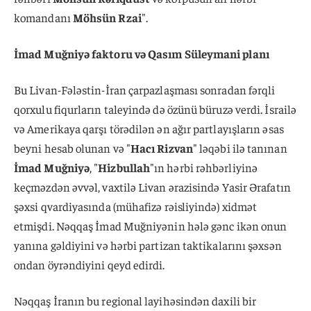
komandanı
Möhsün Rzai
".
İmad Muğniyə faktoru və Qasım Süleymani planı
Bu Livan-Fələstin-İran çarpazlaşması sonradan fərqli
qorxulu fiqurların taleyində də özünü büruzə verdi. İsrailə
və Amerikaya qarşı törədilən ən ağır partlayışların əsas
beyni hesab olunan və "
Hacı Rizvan
" ləqəbi ilə tanınan
İmad Muğniyə
, "
Hizbullah
"ın hərbi rəhbərliyinə
keçməzdən əvvəl, vaxtilə Livan ərazisində Yasir Ərafatın
şəxsi qvardiyasında (mühafizə rəisliyində) xidmət
etmişdi. Nəqqaş İmad Muğniyənin hələ gənc ikən onun
yanına gəldiyini və hərbi partizan taktikalarını şəxsən
ondan öyrəndiyini qeyd edirdi.
Nəqqaş İranın bu regional layihəsindən daxili bir