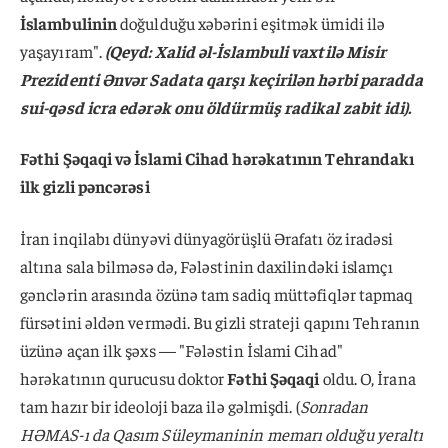
İslambulinin
doğulduğu xəbərini eşitmək ümidi ilə
yaşayıram".
(Qeyd: Xalid əl-İslambuli vaxtilə Misir
Prezidenti Ənvər Sadata qarşı keçirilən hərbi paradda
sui-qəsd icra edərək onu öldürmüş radikal zabit idi).
Fəthi Şəqaqi və İslami Cihad hərəkatının Tehrandakı
ilk gizli pəncərəsi
İran inqilabı dünyəvi dünyagörüşlü Ərafatı öz iradəsi
altına sala bilməsə də, Fələstinin daxilindəki islamçı
gənclərin arasında özünə tam sadiq müttəfiqlər tapmaq
fürsətini əldən vermədi. Bu gizli strateji qapını Tehranın
üzünə açan ilk şəxs — "Fələstin İslami Cihad"
hərəkatının qurucusu doktor
Fəthi Şəqaqi
oldu. O, İrana
tam hazır bir ideoloji baza ilə gəlmişdi. (
Sonradan
HƏMAS-ı da Qasım Süleymaninin memarı olduğu yeraltı