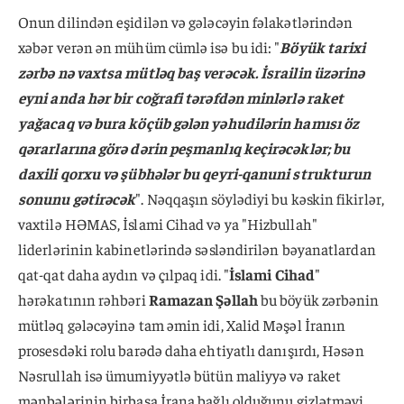
Onun dilindən eşidilən və gələcəyin fəlakətlərindən
xəbər verən ən mühüm cümlə isə bu idi: "
Böyük tarixi
zərbə nə vaxtsa mütləq baş verəcək. İsrailin üzərinə
eyni anda hər bir coğrafi tərəfdən minlərlə raket
yağacaq və bura köçüb gələn yəhudilərin hamısı öz
qərarlarına görə dərin peşmanlıq keçirəcəklər; bu
daxili qorxu və şübhələr bu qeyri-qanuni strukturun
sonunu gətirəcək
". Nəqqaşın söylədiyi bu kəskin fikirlər,
vaxtilə HƏMAS, İslami Cihad və ya "Hizbullah"
liderlərinin kabinetlərində səsləndirilən bəyanatlardan
qat-qat daha aydın və çılpaq idi. "
İslami Cihad
"
hərəkatının rəhbəri
Ramazan Şəllah
bu böyük zərbənin
mütləq gələcəyinə tam əmin idi, Xalid Məşəl İranın
prosesdəki rolu barədə daha ehtiyatlı danışırdı, Həsən
Nəsrullah isə ümumiyyətlə bütün maliyyə və raket
mənbələrinin birbaşa İrana bağlı olduğunu gizlətməyi