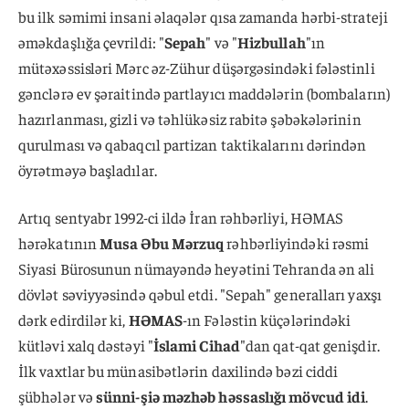
bu ilk səmimi insani əlaqələr qısa zamanda hərbi-strateji
əməkdaşlığa çevrildi: "
Sepah
" və "
Hizbullah
"ın
mütəxəssisləri Mərc əz-Zühur düşərgəsindəki fələstinli
gənclərə ev şəraitində partlayıcı maddələrin (bombaların)
hazırlanması, gizli və təhlükəsiz rabitə şəbəkələrinin
qurulması və qabaqcıl partizan taktikalarını dərindən
öyrətməyə başladılar.
Artıq sentyabr 1992-ci ildə İran rəhbərliyi, HƏMAS
hərəkatının
Musa Əbu Mərzuq
rəhbərliyindəki rəsmi
Siyasi Bürosunun nümayəndə heyətini Tehranda ən ali
dövlət səviyyəsində qəbul etdi. "Sepah" generalları yaxşı
dərk edirdilər ki,
HƏMAS
-ın Fələstin küçələrindəki
kütləvi xalq dəstəyi "
İslami Cihad
"dan qat-qat genişdir.
İlk vaxtlar bu münasibətlərin daxilində bəzi ciddi
şübhələr və
sünni-şiə məzhəb həssaslığı mövcud idi
.