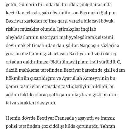
getdi. Günlərin birində dar bir idarəçilik dairəsində
keçirilən iclasda, şah dövrünün son Baş naziri Şahpur
Bəxtiyar xaricdən rejimə qarşı yarada biləcəyi böyük
risklər müzakirə olundu. İştirakçılar inqilab
əleyhdarlarının Bəxtiyarı maliyyələşdirərək sistemi
devirmək ehtimalından danışdılar. Nəqqaşın sözlərinə
görə, məhz həmin gizli iclasda Bəxtiyarın fiziki olaraq
ortadan qaldırılması (öldürülməsi) planı irəli sürüldü. O,
daxili məhkəmə tərəfindən Bəxtiyar barəsində gizli edam
hökmünün çıxarıldığını və Ayətullah Xomeyninin bu
qərarı rəsmi elan etmədən təsdiqlədiyini bildirdi; bu
addım faktiki olaraq qətli qanuniləşdirən gizli bir dini
fətva xarakteri daşıyırdı.
Həmin dövrdə Bəxtiyar Fransada yaşayırdı və fransız
polisi tərəfindən çox ciddi şəkildə qorunurdu. Tehran