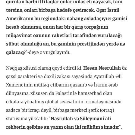
qurulan hərbi ittifaqlar onları xilas etməyəcək, tam
tərsinə, onları birbaşa hədəfə çevirəcək. Əgər İsrail
Amerikanın bu regiondakı nəhəng aviadaşıyıcı gəmisi
hesab olunursa, onun hər bir qarış torpağının
müqavimət oxunun raketləri tərəfindən vurulacağı
sübut olunduğu an, bu gəminin prestijindən yerdə nə
qalacaq
?"-deyə o vurğulayırdı.
Nəqqaş xüsusi olaraq qeyd edirdi ki,
Həsən Nəsrullah
öz
şəxsi xarakteri və daxili zəkası sayəsində Ayətullah Əli
Xameneinin mütləq etibarını qazanıb və İranın ərəb
dünyasına, xüsusən də Fələstinlə həmsərhəd olan
ölkələrə yönəlmiş qlobal siyasətinin formalaşmasında
sadəcə bir icraçı deyil, birbaşa mərkəzi şərik (ortaq)
statusuna yüksəlib: "
Nəsrullah və Süleymani ali
rəhbərin qəlbinə ən yaxın olan iki mühüm simadır
".