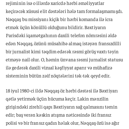
rejiminin isə o illərdə xaricdə hərbi əməliyyatlar
keçirəcək xüsusi elit dəstələri hələ tam formalaşmamışdı.
Nəqqaş bu missiyanı kiçik bir hərbi komanda ilə icra
etmək üçün könüllü olduğunu bildirir. Bəxtiyarın
Parisdəki iqamətgahının daxili telefon nömrəsini əldə
edən Nəqqaş, özünü müsahibə almaq istəyən fransızdilli
bir jurnalist kimi təqdim edərək rəsmi görüş vaxtı təyin
etməyə nail olur. O, həmin ünvana rəsmi jurnalist statusu
ilə gedərək daxili vizual kəşfiyyat aparır və mühafizə
sisteminin bütün zəif nöqtələrini tək-tək qeyd edir.
18 iyul 1980-ci ildə Nəqqaş öz hərbi dəstəsi ilə Bəxtiyarı
qətlə yetirmək üçün hücuma keçir. Lakin mənzilin
girişindəki zirehli qapı Bəxtiyarın sağ qalmasını təmin
edir; baş verən kəskin atışma nəticəsində iki fransız
polisi və bir fransız qadın həlak olur, Nəqqaş özü isə ağır