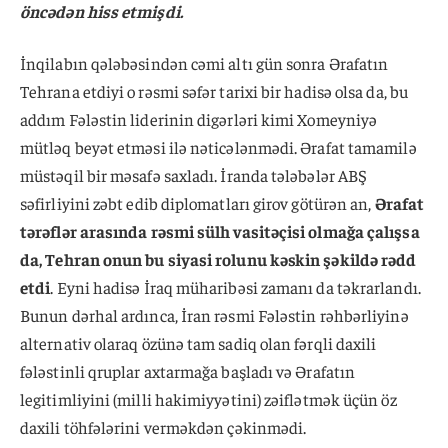
öncədən hiss etmişdi.
İnqilabın qələbəsindən cəmi altı gün sonra Ərafatın
Tehrana etdiyi o rəsmi səfər tarixi bir hadisə olsa da, bu
addım Fələstin liderinin digərləri kimi Xomeyniyə
mütləq beyət etməsi ilə nəticələnmədi. Ərafat tamamilə
müstəqil bir məsafə saxladı. İranda tələbələr ABŞ
səfirliyini zəbt edib diplomatları girov götürən an,
Ərafat
tərəflər arasında rəsmi sülh vasitəçisi olmağa çalışsa
da, Tehran onun bu siyasi rolunu kəskin şəkildə rədd
etdi
. Eyni hadisə İraq müharibəsi zamanı da təkrarlandı.
Bunun dərhal ardınca, İran rəsmi Fələstin rəhbərliyinə
alternativ olaraq özünə tam sadiq olan fərqli daxili
fələstinli qruplar axtarmağa başladı və Ərafatın
legitimliyini (milli hakimiyyətini) zəiflətmək üçün öz
daxili töhfələrini verməkdən çəkinmədi.