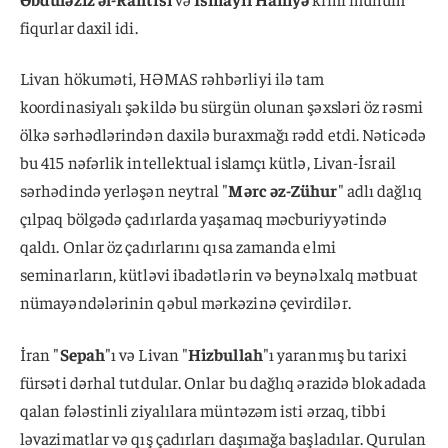
fiqurlar daxil idi.
Livan hökuməti, HƏMAS rəhbərliyi ilə tam
koordinasiyalı şəkildə bu sürgün olunan şəxsləri öz rəsmi
ölkə sərhədlərindən daxilə buraxmağı rədd etdi. Nəticədə
bu 415 nəfərlik intellektual islamçı kütlə, Livan-İsrail
sərhədində yerləşən neytral "
Mərc əz-Zühur
" adlı dağlıq
çılpaq bölgədə çadırlarda yaşamaq məcburiyyətində
qaldı. Onlar öz çadırlarını qısa zamanda elmi
seminarların, kütləvi ibadətlərin və beynəlxalq mətbuat
nümayəndələrinin qəbul mərkəzinə çevirdilər.
İran "
Sepah
"ı və Livan "
Hizbullah
"ı yaranmış bu tarixi
fürsəti dərhal tutdular. Onlar bu dağlıq ərazidə blokadada
qalan fələstinli ziyalılara müntəzəm isti ərzaq, tibbi
ləvazimatlar və qış çadırları daşımağa başladılar. Qurulan