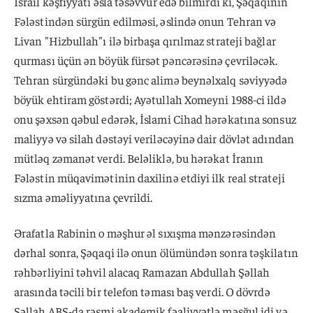
İsrail kəşfiyyatı əsla təsəvvür edə bilmirdi ki, Şəqaqinin
Fələstindən sürgün edilməsi, əslində onun Tehran və
Livan "Hizbullah"ı ilə birbaşa qırılmaz strateji bağlar
qurması üçün ən böyük fürsət pəncərəsinə çevriləcək.
Tehran sürgündəki bu gənc alimə beynəlxalq səviyyədə
böyük ehtiram göstərdi; Ayətullah Xomeyni 1988-ci ildə
onu şəxsən qəbul edərək, İslami Cihad hərəkatına sonsuz
maliyyə və silah dəstəyi veriləcəyinə dair dövlət adından
mütləq zəmanət verdi. Beləliklə, bu hərəkat İranın
Fələstin müqavimətinin daxilinə etdiyi ilk real strateji
sızma əməliyyatına çevrildi.
Ərafatla Rabinin o məşhur əl sıxışma mənzərəsindən
dərhal sonra, Şəqaqi ilə onun ölümündən sonra təşkilatın
rəhbərliyini təhvil alacaq Ramazan Abdullah Şəllah
arasında təcili bir telefon təması baş verdi. O dövrdə
Şəllah ABŞ-da rəsmi akademik fəaliyyətlə məşğul idi və