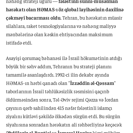
nəhəng strateji uğuru —
fələstinli sünni-müsəlman
hərəkatı olan HƏMAS-ı öz qlobal layihəsinin daxilinə
çəkməyi bacarması oldu
. Tehran, bu hərəkatın müasir
silahlara, raket texnologiyalarına və nəhəng maliyyə
mənbələrinə olan kəskin ehtiyacından maksimum
istifadə etdi.
Asayişi qorumaq bəhanəsi ilə İsrail hökumətinin atdığı
böyük bir səhv addım, Tehranın bu strateji planını
tamamilə asanlaşdırdı. 1992-ci ilin dekabr ayında
HƏMAS-ın hərbi qanadı olan "
İzzəddin əl-Qəssam
"
taborlarının İsrail təhlükəsizlik rəsmisini qaçırıb
öldürməsindən sonra, Təl-Əviv rejimi Qəzza və İordan
çayının qərb sahilindən 415 nəfər fələstinli islamçı
ziyalını kütləvi şəkildə ölkədən sürgün etdi. Bu sürgün
siyahısına sonradan hərəkatın ali rəhbərliyinə keçəcək
Əbdüləziz əl-Rantisi
və
İsmayıl Haniyə
kimi mühüm