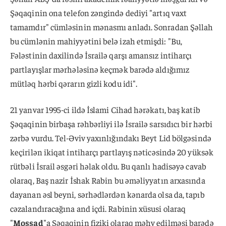
Şəqaqinin ona telefon zəngində dediyi "artıq vaxt
tamamdır" cümləsinin mənasmı anladı. Sonradan Şəllah
bu cümlənin mahiyyətini belə izah etmişdi: "Bu,
Fələstinin daxilində İsrailə qarşı amansız intiharçı
partlayışlar mərhələsinə keçmək barədə aldığımız
mütləq hərbi qərarın gizli kodu idi".
21 yanvar 1995-ci ildə İslami Cihad hərəkatı, baş katib
Şəqaqinin birbaşa rəhbərliyi ilə İsrailə sarsıdıcı bir hərbi
zərbə vurdu. Tel-Əviv yaxınlığındakı Beyt Lid bölgəsində
keçirilən ikiqat intiharçı partlayış nəticəsində 20 yüksək
rütbəli İsrail əsgəri həlak oldu. Bu qanlı hadisəyə cavab
olaraq, Baş nazir İshak Rabin bu əməliyyatın arxasında
dayanan əsl beyni, sərhədlərdən kənarda olsa da, tapıb
cəzalandıracağına and içdi. Rabinin xüsusi olaraq
"
Mossad
"a Şəqaqinin fiziki olaraq məhv edilməsi barədə