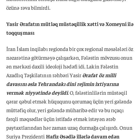
özünə rəva bilmirdi.
Yasir Ərafatın mütləq müstəqillik xətti və Xomeyni ilə
toqquşması
İran İslam inqilabı regionda bir çox regional məsələləri öz
nəzarətinə götürməyə çalışarkən, Fələstin mövzusu onun
ən mərkəzi daxili ideoloji hədəfi idi. Lakin Fələstin
Azadlıq Təşkilatının rəhbəri Yasir
Ərafat öz milli
davasını əsla Tehrandakı dini rejimin ixtiyarına
vermək niyyətində deyildi
. O, fələstinlilərin müstəqil
qərar qəbul etmək hüququnu qorumaq üçün yeri gələndə
müttəfiq olur, yeri gələndə müharibə edir və bu rıçaqı
fərqli məqsədlər üçün istifadə etmək istəyən ərəb
paytaxtlarından hər zaman uzaq durmağa çalışırdı. Onun
Suriya Prezidenti
Hafiz Əsədlə illərlə davam edən