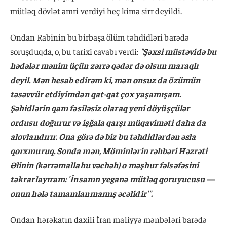
mütləq dövlət əmri verdiyi heç kimə sirr deyildi.
Ondan Rabinin bu birbaşa ölüm təhdidləri barədə
soruşduqda, o, bu tarixi cavabı verdi:
"Şəxsi müstəvidə bu
hədələr mənim üçün zərrə qədər də olsun maraqlı
deyil. Mən hesab edirəm ki, mən onsuz da özümün
təsəvvür etdiyimdən qat-qat çox yaşamışam.
Şəhidlərin qanı fəsiləsiz olaraq yeni döyüşçülər
ordusu doğurur və işğala qarşı müqaviməti daha da
alovlandırır. Ona görə də biz bu təhdidlərdən əsla
qorxmuruq. Sonda mən, Möminlərin rəhbəri Həzrəti
Əlinin (kərrəmallahu vəchəh) o məşhur fəlsəfəsini
təkrarlayıram: 'İnsanın yeganə mütləq qoruyucusu —
onun hələ tamamlanmamış əcəlidir'".
Ondan hərəkatın daxili İran maliyyə mənbələri barədə