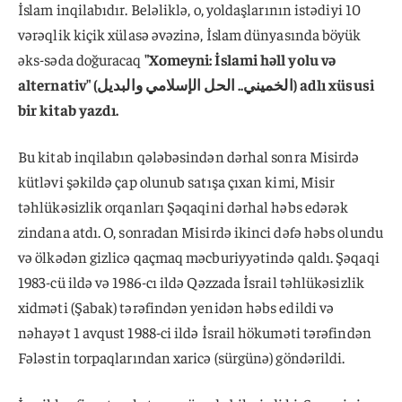
İslam inqilabıdır. Beləliklə, o, yoldaşlarının istədiyi 10
vərəqlik kiçik xülasə əvəzinə, İslam dünyasında böyük
əks-səda doğuracaq
"Xomeyni: İslami həll yolu və
alternativ" (الخميني.. الحل الإسلامي والبديل) adlı xüsusi
bir kitab yazdı.
Bu kitab inqilabın qələbəsindən dərhal sonra Misirdə
kütləvi şəkildə çap olunub satışa çıxan kimi, Misir
təhlükəsizlik orqanları Şəqaqini dərhal həbs edərək
zindana atdı. O, sonradan Misirdə ikinci dəfə həbs olundu
və ölkədən gizlicə qaçmaq məcburiyyətində qaldı. Şəqaqi
1983-cü ildə və 1986-cı ildə Qəzzada İsrail təhlükəsizlik
xidməti (Şabak) tərəfindən yenidən həbs edildi və
nəhayət 1 avqust 1988-ci ildə İsrail hökuməti tərəfindən
Fələstin torpaqlarından xaricə (sürgünə) göndərildi.