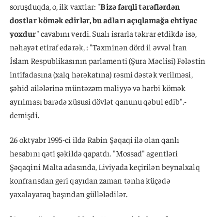
soruşduqda, o, ilk vaxtlar: "
Bizə fərqli tərəflərdən
dostlar kömək edirlər, bu adları açıqlamağa ehtiyac
yoxdur
" cavabını verdi. Sualı israrla təkrar etdikdə isə,
nəhayət etiraf edərək, : "Təxminən dörd il əvvəl İran
İslam Respublikasının parlamenti (Şura Məclisi) Fələstin
intifadasına (xalq hərəkatına) rəsmi dəstək verilməsi,
şəhid ailələrinə müntəzəm maliyyə və hərbi kömək
ayrılması barədə xüsusi dövlət qanunu qəbul edib".-
demişdi.
26 oktyabr 1995-ci ildə Rabin Şəqaqi ilə olan qanlı
hesabını qəti şəkildə qapatdı. "Mossad" agentləri
Şəqaqini Malta adasında, Liviyada keçirilən beynəlxalq
konfransdan geri qayıdan zaman tənha küçədə
yaxalayaraq başından güllələdilər.