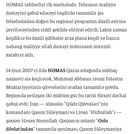
HƏMAS rəhbərliyi ilk mərhələdə, Tehranın maliyyə
dəstəyini qəbul edəcəyi təqdirdə tamamilə şiə
fəlsəfəsindən doğan bu regional proqramın daxili əsirinə
çevriləcəyindən ciddi şəkildə ehtiyat edirdi. Lakin zaman
keçdikcə bu daxili şübhələr arxa plana keçdi və İranın
nəhəng maliyyə-silah dəstəyi müntəzəm sistemli
xarakter aldı.
14 iyun 2007-ci ildə
HƏMAS
Qəzza zolağında mütləq
nəzarəti ələ keçirərək, Mahmud Abbasın rəsmi Fələstin
Muxtariyyətinin qüvvələrini oradan tamamilə qovdu.
Regionda yerləşən iki mühüm güc bu tarixi fürsəti dərhal
qəbul etdi: İran — xüsusilə "Qüds Qüvvələri"nin
komandanı Qasım Süleymani və Livan "Hizbullah"ı —
şəxsən Həsən Nəsrullah. Qəzzanın müasir "
Oslo
dövlətindən
" tamamilə ayrılması, Qasım Süleymaniyə