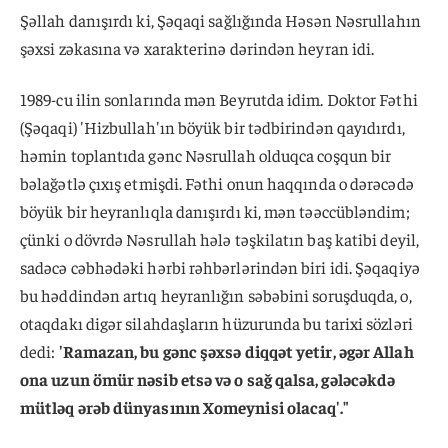
Şəllah danışırdı ki, Şəqaqi sağlığında Həsən Nəsrullahın
şəxsi zəkasına və xarakterinə dərindən heyran idi.
1989-cu ilin sonlarında mən Beyrutda idim. Doktor Fəthi
(Şəqaqi) 'Hizbullah'ın böyük bir tədbirindən qayıdırdı,
həmin toplantıda gənc Nəsrullah olduqca coşqun bir
bəlağətlə çıxış etmişdi. Fəthi onun haqqında o dərəcədə
böyük bir heyranlıqla danışırdı ki, mən təəccübləndim;
çünki o dövrdə Nəsrullah hələ təşkilatın baş katibi deyil,
sadəcə cəbhədəki hərbi rəhbərlərindən biri idi. Şəqaqiyə
bu həddindən artıq heyranlığın səbəbini soruşduqda, o,
otaqdakı digər silahdaşların hüzurunda bu tarixi sözləri
dedi:
'Ramazan, bu gənc şəxsə diqqət yetir, əgər Allah
ona uzun ömür nəsib etsə və o sağ qalsa, gələcəkdə
mütləq ərəb dünyasının Xomeynisi olacaq'."