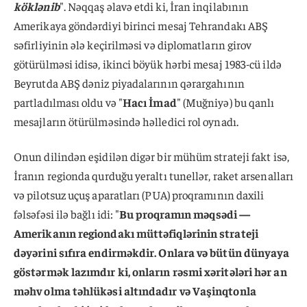
köklənib
". Nəqqaş əlavə etdi ki, İran inqilabının
Amerikaya göndərdiyi birinci mesaj Tehrandakı ABŞ
səfirliyinin ələ keçirilməsi və diplomatların girov
götürülməsi idisə, ikinci böyük hərbi mesaj 1983-cü ildə
Beyrutda ABŞ dəniz piyadalarının qərargahının
partladılması oldu və "
Hacı İmad
" (Muğniyə) bu qanlı
mesajların ötürülməsində həlledici rol oynadı.
Onun dilindən eşidilən digər bir mühüm strateji fakt isə,
İranın regionda qurduğu yeraltı tunellər, raket arsenalları
və pilotsuz uçuş aparatları (PUA) proqramının daxili
fəlsəfəsi ilə bağlı idi: "
Bu proqramın məqsədi —
Amerikanın regiondakı müttəfiqlərinin strateji
dəyərini sıfıra endirməkdir. Onlara və bütün dünyaya
göstərmək lazımdır ki, onların rəsmi xəritələri hər an
məhv olma təhlükəsi altındadır və Vaşinqtonla