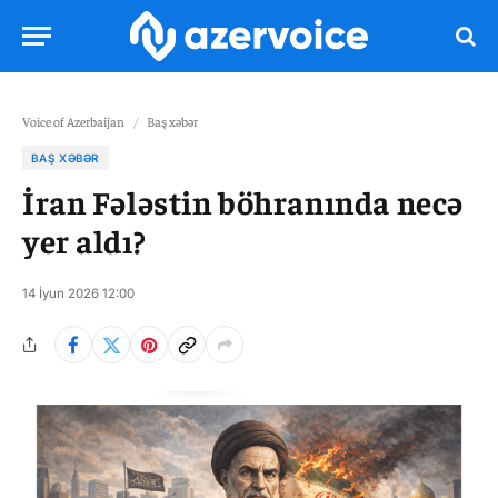
Voice of Azerbaijan
/
Baş xəbər
BAŞ XƏBƏR
İran Fələstin böhranında necə
yer aldı?
14 İyun 2026 12:00