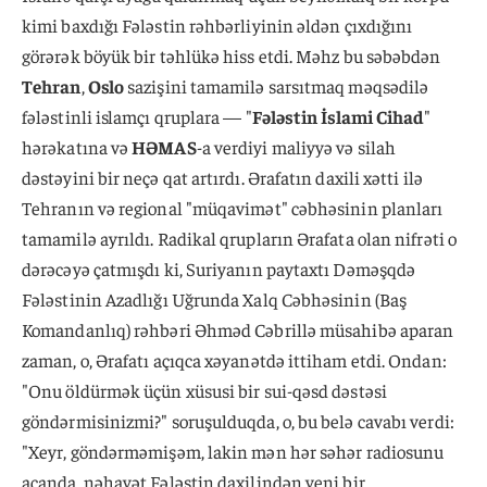
kimi baxdığı Fələstin rəhbərliyinin əldən çıxdığını
görərək böyük bir təhlükə hiss etdi. Məhz bu səbəbdən
Tehran
,
Oslo
sazişini tamamilə sarsıtmaq məqsədilə
fələstinli islamçı qruplara — "
Fələstin İslami Cihad
"
hərəkatına və
HƏMAS
-a verdiyi maliyyə və silah
dəstəyini bir neçə qat artırdı. Ərafatın daxili xətti ilə
Tehranın və regional "müqavimət" cəbhəsinin planları
tamamilə ayrıldı. Radikal qrupların Ərafata olan nifrəti o
dərəcəyə çatmışdı ki, Suriyanın paytaxtı Dəməşqdə
Fələstinin Azadlığı Uğrunda Xalq Cəbhəsinin (Baş
Komandanlıq) rəhbəri Əhməd Cəbrillə müsahibə aparan
zaman, o, Ərafatı açıqca xəyanətdə ittiham etdi. Ondan:
"Onu öldürmək üçün xüsusi bir sui-qəsd dəstəsi
göndərmisinizmi?" soruşulduqda, o, bu belə cavabı verdi:
"Xeyr, göndərməmişəm, lakin mən hər səhər radiosunu
açanda, nəhayət Fələstin daxilindən yeni bir