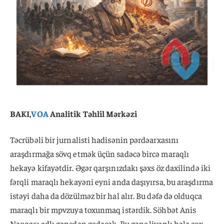
BAKI,
VOA
Analitik Təhlil Mərkəzi
Təcrübəli bir jurnalisti hadisənin pərdəarxasını
araşdırmağa sövq etmək üçün sadəcə bircə maraqlı
hekayə kifayətdir. Əgər qarşınızdakı şəxs öz daxilində iki
fərqli maraqlı hekayəni eyni anda daşıyırsa, bu araşdırma
istəyi daha da dözülməz bir hal alır. Bu dəfə də olduqca
maraqlı bir mpvzuya toxunmaq istərdik. Söhbət Anis
Nəqqaşı adlı gəncdən gedəcək. Bu gənc livanlı hələ çox