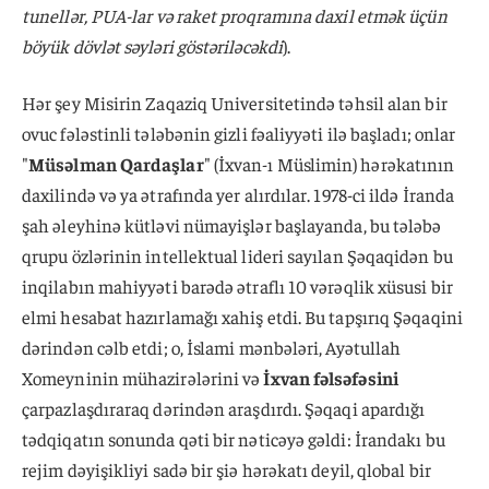
tunellər, PUA-lar və raket proqramına daxil etmək üçün
böyük dövlət səyləri göstəriləcəkdi
).
Hər şey Misirin Zaqaziq Universitetində təhsil alan bir
ovuc fələstinli tələbənin gizli fəaliyyəti ilə başladı; onlar
"
Müsəlman Qardaşlar
" (İxvan-ı Müslimin) hərəkatının
daxilində və ya ətrafında yer alırdılar. 1978-ci ildə İranda
şah əleyhinə kütləvi nümayişlər başlayanda, bu tələbə
qrupu özlərinin intellektual lideri sayılan Şəqaqidən bu
inqilabın mahiyyəti barədə ətraflı 10 vərəqlik xüsusi bir
elmi hesabat hazırlamağı xahiş etdi. Bu tapşırıq Şəqaqini
dərindən cəlb etdi; o, İslami mənbələri, Ayətullah
Xomeyninin mühazirələrini və
İxvan fəlsəfəsini
çarpazlaşdıraraq dərindən araşdırdı. Şəqaqi apardığı
tədqiqatın sonunda qəti bir nəticəyə gəldi: İrandakı bu
rejim dəyişikliyi sadə bir şiə hərəkatı deyil, qlobal bir