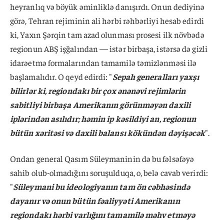
heyranlıq və böyük əminliklə danışırdı. Onun dediyinə
görə, Tehran rejiminin ali hərbi rəhbərliyi hesab edirdi
ki, Yaxın Şərqin tam azad olunması prosesi ilk növbədə
regionun ABŞ işğalından — istər birbaşa, istərsə də gizli
idarəetmə formalarından tamamilə təmizlənməsi ilə
başlamalıdır. O qeyd edirdi: "
Sepah generalları yaxşı
bilirlər ki, regiondakı bir çox ənənəvi rejimlərin
sabitliyi birbaşa Amerikanın görünməyən daxili
iplərindən asılıdır; həmin ip kəsildiyi an, regionun
bütün xəritəsi və daxili balansı kökündən dəyişəcək
".
Ondan general Qasım Süleymaninin də bu fəlsəfəyə
sahib olub-olmadığını soruşulduqa, o, belə cavab verirdi:
"
Süleymani bu ideologiyanın tam ön cəbhəsində
dayanır və onun bütün fəaliyyəti Amerikanın
regiondakı hərbi varlığını tamamilə məhv etməyə