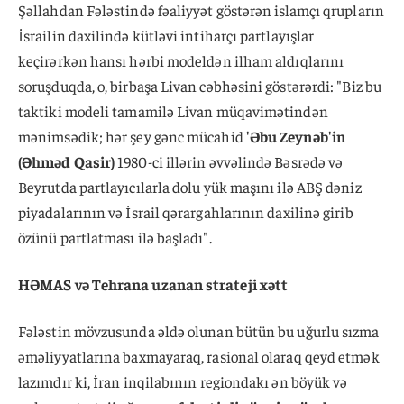
Şəllahdan Fələstində fəaliyyət göstərən islamçı qrupların
İsrailin daxilində kütləvi intiharçı partlayışlar
keçirərkən hansı hərbi modeldən ilham aldıqlarını
soruşduqda, o, birbaşa Livan cəbhəsini göstərərdi: "Biz bu
taktiki modeli tamamilə Livan müqavimətindən
mənimsədik; hər şey gənc mücahid
'Əbu Zeynəb'in
(Əhməd Qasir)
1980-ci illərin əvvəlində Bəsrədə və
Beyrutda partlayıcılarla dolu yük maşını ilə ABŞ dəniz
piyadalarının və İsrail qərargahlarının daxilinə girib
özünü partlatması ilə başladı".
HƏMAS və Tehrana uzanan strateji xətt
Fələstin mövzusunda əldə olunan bütün bu uğurlu sızma
əməliyyatlarına baxmayaraq, rasional olaraq qeyd etmək
lazımdır ki, İran inqilabının regiondakı ən böyük və