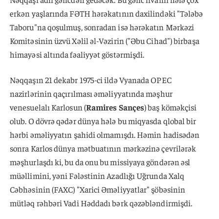
erkən yaşlarında FƏTH hərəkatının daxilindəki "Tələbə
Taboru"na qoşulmuş, sonradan isə hərəkatın Mərkəzi
Komitəsinin üzvü Xəlil əl-Vəzirin ("Əbu Cihad") birbaşa
himayəsi altında fəaliyyət göstərmişdi.
Nəqqaşın 21 dekabr 1975-ci ildə Vyanada OPEC
nazirlərinin qaçırılması əməliyyatında məşhur
venesuelalı Karlosun (
Ramires Sançes
) baş köməkçisi
olub. O dövrə qədər dünya hələ bu miqyasda qlobal bir
hərbi əməliyyatın şahidi olmamışdı. Həmin hadisədən
sonra Karlos dünya mətbuatının mərkəzinə çevrilərək
məşhurlaşdı ki, bu da onu bu missiyaya göndərən əsl
müəllimini, yəni Fələstinin Azadlığı Uğrunda Xalq
Cəbhəsinin (FAXC) "Xarici Əməliyyatlar" şöbəsinin
mütləq rəhbəri Vadi Həddadı bərk qəzəbləndirmişdi.