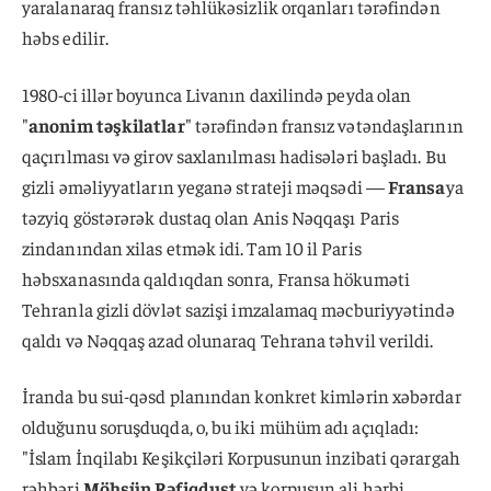
yaralanaraq fransız təhlükəsizlik orqanları tərəfindən
həbs edilir.
1980-ci illər boyunca Livanın daxilində peyda olan
"
anonim təşkilatlar
" tərəfindən fransız vətəndaşlarının
qaçırılması və girov saxlanılması hadisələri başladı. Bu
gizli əməliyyatların yeganə strateji məqsədi —
Fransa
ya
təzyiq göstərərək dustaq olan Anis Nəqqaşı Paris
zindanından xilas etmək idi. Tam 10 il Paris
həbsxanasında qaldıqdan sonra, Fransa hökuməti
Tehranla gizli dövlət sazişi imzalamaq məcburiyyətində
qaldı və Nəqqaş azad olunaraq Tehrana təhvil verildi.
İranda bu sui-qəsd planından konkret kimlərin xəbərdar
olduğunu soruşduqda, o, bu iki mühüm adı açıqladı:
"İslam İnqilabı Keşikçiləri Korpusunun inzibati qərargah
rəhbəri
Möhsün Rəfiqdust
və korpusun ali hərbi