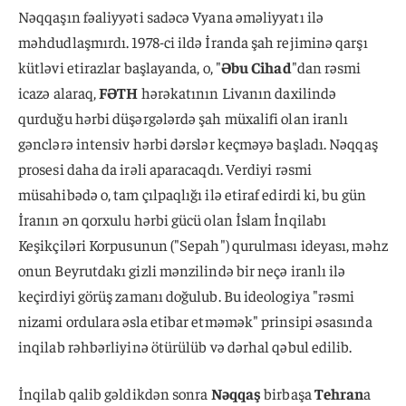
Nəqqaşın fəaliyyəti sadəcə Vyana əməliyyatı ilə
məhdudlaşmırdı. 1978-ci ildə İranda şah rejiminə qarşı
kütləvi etirazlar başlayanda, o, "
Əbu Cihad
"dan rəsmi
icazə alaraq,
FƏTH
hərəkatının Livanın daxilində
qurduğu hərbi düşərgələrdə şah müxalifi olan iranlı
gənclərə intensiv hərbi dərslər keçməyə başladı. Nəqqaş
prosesi daha da irəli aparacaqdı. Verdiyi rəsmi
müsahibədə o, tam çılpaqlığı ilə etiraf edirdi ki, bu gün
İranın ən qorxulu hərbi gücü olan İslam İnqilabı
Keşikçiləri Korpusunun ("Sepah") qurulması ideyası, məhz
onun Beyrutdakı gizli mənzilində bir neçə iranlı ilə
keçirdiyi görüş zamanı doğulub. Bu ideologiya "rəsmi
nizami ordulara əsla etibar etməmək" prinsipi əsasında
inqilab rəhbərliyinə ötürülüb və dərhal qəbul edilib.
İnqilab qalib gəldikdən sonra
Nəqqaş
birbaşa
Tehran
a