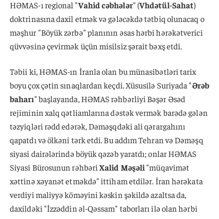
HƏMAS-ı regional "
Vahid cəbhələr
" (
Vhdətül-Sahat
)
doktrinasına daxil etmək və gələcəkdə tətbiq olunacaq o
məşhur "Böyük zərbə" planının əsas hərbi hərəkətverici
qüvvəsinə çevirmək üçün misilsiz şərait bəxş etdi.
Təbii ki, HƏMAS-ın İranla olan bu münasibətləri tarix
boyu çox çətin sınaqlardan keçdi. Xüsusilə Suriyada "
Ərəb
baharı
" başlayanda, HƏMAS rəhbərliyi Bəşər Əsəd
rejiminin xalq qətliamlarına dəstək vermək barədə gələn
təzyiqləri rədd edərək, Dəməşqdəki ali qərargahını
qapatdı və ölkəni tərk etdi. Bu addım Tehran və Dəməşq
siyasi dairələrində böyük qəzəb yaratdı; onlar HƏMAS
Siyasi Bürosunun rəhbəri
Xalid Məşəli
"müqavimət
xəttinə xəyanət etməkdə" ittiham etdilər. İran hərəkata
verdiyi maliyyə köməyini kəskin şəkildə azaltsa da,
daxildəki "İzzəddin əl-Qəssam" taborları ilə olan hərbi