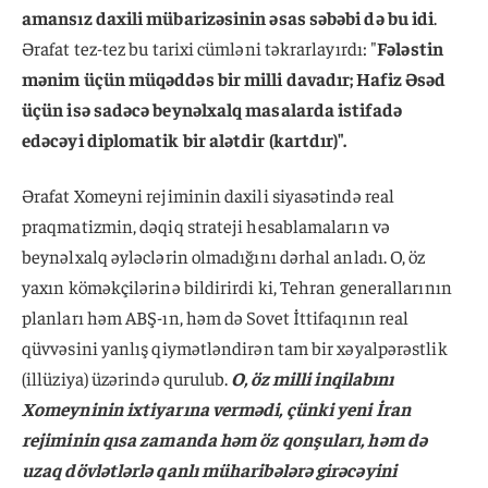
amansız daxili mübarizəsinin əsas səbəbi də bu idi
.
Ərafat tez-tez bu tarixi cümləni təkrarlayırdı: "
Fələstin
mənim üçün müqəddəs bir milli davadır; Hafiz Əsəd
üçün isə sadəcə beynəlxalq masalarda istifadə
edəcəyi diplomatik bir alətdir (kartdır)".
Ərafat Xomeyni rejiminin daxili siyasətində real
praqmatizmin, dəqiq strateji hesablamaların və
beynəlxalq əyləclərin olmadığını dərhal anladı. O, öz
yaxın köməkçilərinə bildirirdi ki, Tehran generallarının
planları həm ABŞ-ın, həm də Sovet İttifaqının real
qüvvəsini yanlış qiymətləndirən tam bir xəyalpərəstlik
(illüziya) üzərində qurulub.
O, öz milli inqilabını
Xomeyninin ixtiyarına vermədi, çünki yeni İran
rejiminin qısa zamanda həm öz qonşuları, həm də
uzaq dövlətlərlə qanlı müharibələrə girəcəyini