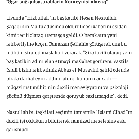
"Əgər sağ qalsa, ərəblərin Xomeynisi olacaq"
Livanda "Hizbullah"ın baş katibi Həsən Nəsrullah
Şəqaqinin Malta adasında öldürülməsi xəbərini eşidən
kimi təcili olaraq Dəməşqə gəldi. O, hərəkatın yeni
rəhbərliyinə keçən Ramazan Şəllahla görüşərək ona bu
mühüm strateji məsləhəti verərək, "Sizə təcili olaraq yeni
baş katibin adını elan etməyi məsləhət görürəm. Vaxtilə
İsrail bizim rəhbərimiz Abbas əl-Musavini şəhid edəndə
biz də dərhal eyni addımı atdıq; bunun məqsədi —
müqavimət mühitinin daxili mənəviyyatını və psixoloji
gücünü düşmən qarşısında qoruyub saxlamaqdır".-dedi.
Nəsrullah bu təşkilati seçimin tamamilə "İslami Cihad"ın
daxili işi olduğunu bildirərək namizəd məsələsinə əsla
qarışmadı.