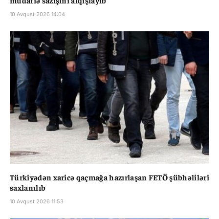
müdafiə sazişini alqışlayıb
10 Avqust 2026 14:04
Türkiyədən xaricə qaçmağa hazırlaşan FETÖ şübhəliləri
saxlanılıb
10 Avqust 2026 11:53