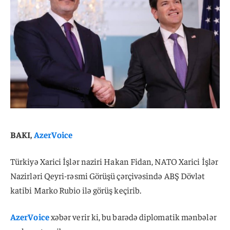
BAKI,
AzerVoice
Türkiyə Xarici İşlər naziri Hakan Fidan, NATO Xarici İşlər
Nazirləri Qeyri-rəsmi Görüşü çərçivəsində ABŞ Dövlət
katibi Marko Rubio ilə görüş keçirib.
AzerVoice
xəbər verir ki, bu barədə diplomatik mənbələr