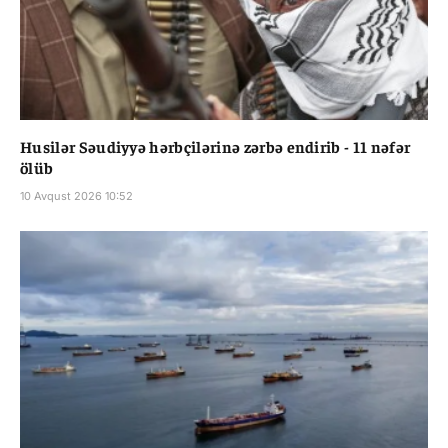
Husilər Səudiyyə hərbçilərinə zərbə endirib - 11 nəfər
ölüb
10 Avqust 2026 10:52