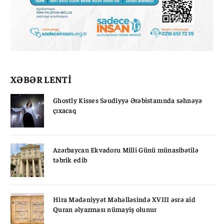
XƏBƏR LENTİ
Ghostly Kisses Səudiyyə Ərəbistanında səhnəyə
çıxacaq
Azərbaycan Ekvadoru Milli Günü münasibətilə
təbrik edib
Hira Mədəniyyət Məhəlləsində XVIII əsrə aid
Quran əlyazması nümayiş olunur