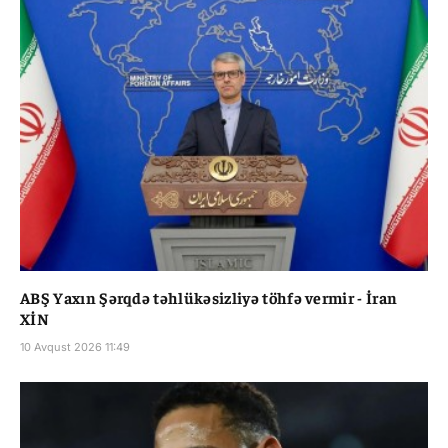
ABŞ Yaxın Şərqdə təhlükəsizliyə töhfə vermir - İran
XİN
10 Avqust 2026 11:49