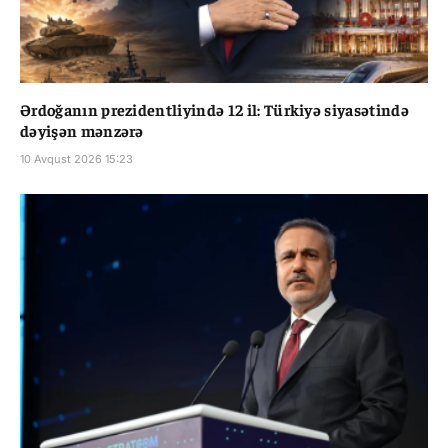
Ərdoğanın prezidentliyində 12 il: Türkiyə siyasətində
dəyişən mənzərə
10 Avqust 2026 15:23