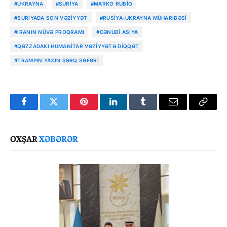
#UKRAYNA
#SURIYA
#MARKO RUBIO
#SURIYADA SON VƏZIYYƏT
#RUSIYA-UKRAYNA MÜHARIBƏSI
#İRANIN NÜVƏ PROQRAMI
#CƏNUBI ASIYA
#QƏZZADAKI HUMANITAR VƏZIYYƏTƏ DIQQƏT
#TRAMPIN YAXIN ŞƏRQ SƏFƏRI
Facebook
Twitter
Pinterest
LinkedIn
Tumblr
Email
Copy
Link
OXŞAR
XƏBƏRƏR