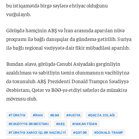
bu istiqamətdə birgə səylərə ehtiyac olduğunu
vurğulayıb.
Görüşdə həmçinin ABŞ və İran arasında aparılan nüvə
proqramı ilə bağlı danışıqlar da gündəmə gətirilib. Suriya
ilə bağlı regional vəziyyətə dair fikir mübadiləsi aparılıb.
Bundan əlavə, görüşdə Cənubi Asiyadakı gərginliyin
azaldılması və sabitliyin təmin olunmasının vacibliyinə
də toxunulub. ABŞ Prezidenti Donald Trampın Səudiyyə
Ərəbistanı, Qətər və BƏƏ-yə etdiyi səfərlər də müzakirə
mövzusu olub.
#TÜRKIYƏ
#İRAN
#BƏƏ
#RUSIYA
#QƏZZA ZOLAĞI
#SƏUDIYYƏ ƏRƏBISTANI
#ABŞ
#HAKAN FIDAN
#TÜRKIYƏ XARICI İŞLƏR NAZIRLIYI
#QƏTƏR
#DONALD TRAMP