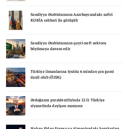
Səudiyyə Ərəbistanının Azərbaycandakı səfiri
KOBİA rəhbəri ilə görüşüb
Səudiyyə Ərəbistanının qeyri-neft sektoru
böyüməyə davam edir
Türkiyə limanlarına iyulda 6 mindən çox gəmi
daxil olub (ÖZƏL)
Ərdoğanın prezidentliyində 12 il: Türkiyə
siyasətində dəyişən mənzərə
Hakan Fidan Fransa və Almaniyadakı həmkarları