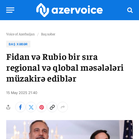
Voice of Azerbaijan
/
Baş xəbər
BAŞ XƏBƏR
Fidan və Rubio bir sıra
regional və qlobal məsələləri
müzakirə ediblər
15 May 2025 21:40