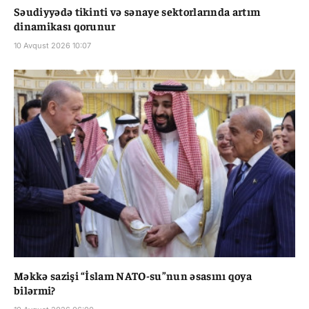
Səudiyyədə tikinti və sənaye sektorlarında artım
dinamikası qorunur
10 Avqust 2026 10:07
Məkkə sazişi “İslam NATO-su”nun əsasını qoya
bilərmi?