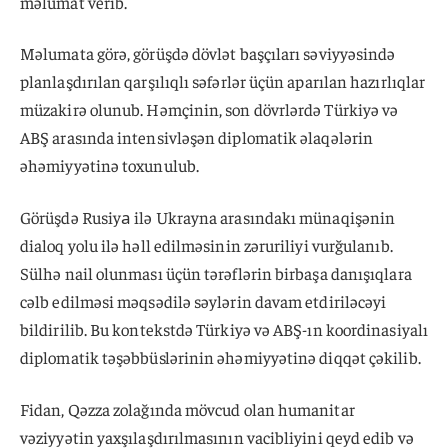
məlumat verib.
Məlumata görə, görüşdə dövlət başçıları səviyyəsində
planlaşdırılan qarşılıqlı səfərlər üçün aparılan hazırlıqlar
müzakirə olunub. Həmçinin, son dövrlərdə Türkiyə və
ABŞ arasında intensivləşən diplomatik əlaqələrin
əhəmiyyətinə toxunulub.
Görüşdə Rusiyа ilə Ukrayna arasındakı münaqişənin
dialoq yolu ilə həll edilməsinin zəruriliyi vurğulanıb.
Sülhə nail olunması üçün tərəflərin birbaşa danışıqlara
cəlb edilməsi məqsədilə səylərin davam etdiriləcəyi
bildirilib. Bu kontekstdə Türkiyə və ABŞ-ın koordinasiyalı
diplomatik təşəbbüslərinin əhəmiyyətinə diqqət çəkilib.
Fidan, Qəzza zolağında mövcud olan humanitar
vəziyyətin yaxşılaşdırılmasının vacibliyini qeyd edib və