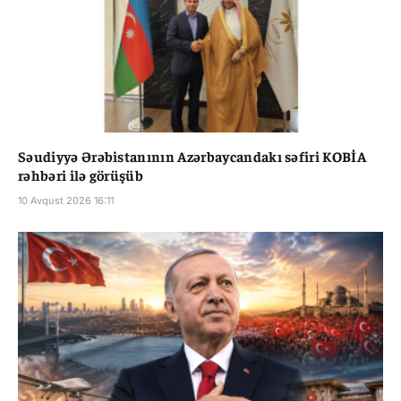
Səudiyyə Ərəbistanının Azərbaycandakı səfiri KOBİA
rəhbəri ilə görüşüb
10 Avqust 2026 16:11