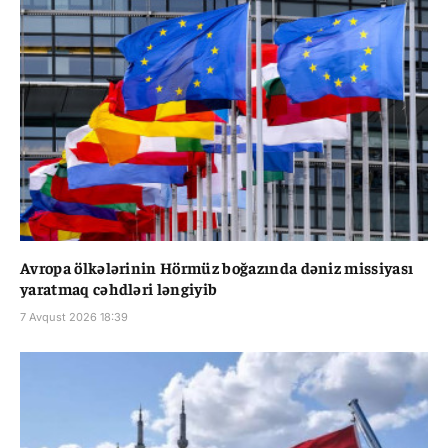
Avropa ölkələrinin Hörmüz boğazında dəniz missiyası
yaratmaq cəhdləri ləngiyib
7 Avqust 2026 18:39