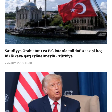
Səudiyyə Ərəbistanı və Pakistanla müdafiə sazişi heç
bir ölkəyə qarşı yönəlməyib - Türkiyə
7 Avqust 2026 18:30