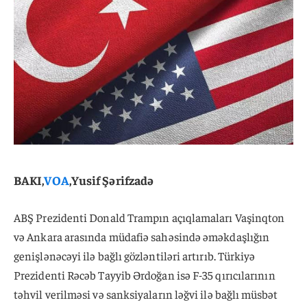
BAKI,
VOA
,Yusif Şərifzadə
ABŞ Prezidenti Donald Trampın açıqlamaları Vaşinqton
və Ankara arasında müdafiə sahəsində əməkdaşlığın
genişlənəcəyi ilə bağlı gözləntiləri artırıb. Türkiyə
Prezidenti Rəcəb Tayyib Ərdoğan isə F-35 qırıcılarının
təhvil verilməsi və sanksiyaların ləğvi ilə bağlı müsbət