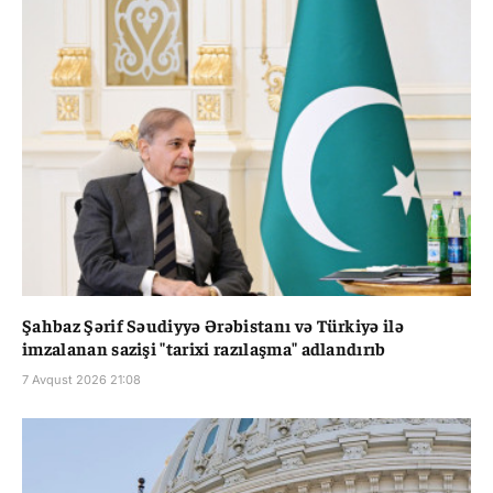
Şahbaz Şərif Səudiyyə Ərəbistanı və Türkiyə ilə
imzalanan sazişi "tarixi razılaşma" adlandırıb
7 Avqust 2026 21:08