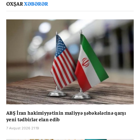
OXŞAR
XƏBƏRƏR
ABŞ İran hakimiyyətinin maliyyə şəbəkələrinə qarşı
yeni tədbirlər elan edib
7 Avqust 2026 21:19