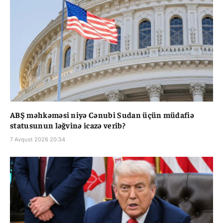
ABŞ məhkəməsi niyə Cənubi Sudan üçün müdafiə
statusunun ləğvinə icazə verib?
7 Avqust 2026 20:34