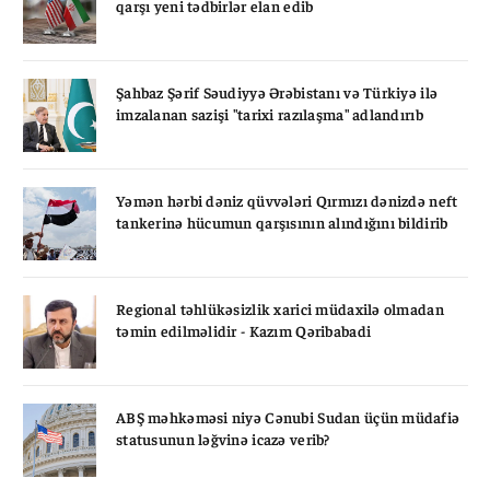
qarşı yeni tədbirlər elan edib
Şahbaz Şərif Səudiyyə Ərəbistanı və Türkiyə ilə
imzalanan sazişi "tarixi razılaşma" adlandırıb
Yəmən hərbi dəniz qüvvələri Qırmızı dənizdə neft
tankerinə hücumun qarşısının alındığını bildirib
Regional təhlükəsizlik xarici müdaxilə olmadan
təmin edilməlidir - Kazım Qəribabadi
ABŞ məhkəməsi niyə Cənubi Sudan üçün müdafiə
statusunun ləğvinə icazə verib?