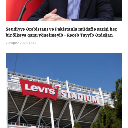
Səudiyyə Ərəbistanı və Pakistanla müdafiə sazişi heç
bir ölkəyə qarşı yönəlməyib - Rəcəb Tayyib Ərdoğan
7 Avqust 2026 19:47