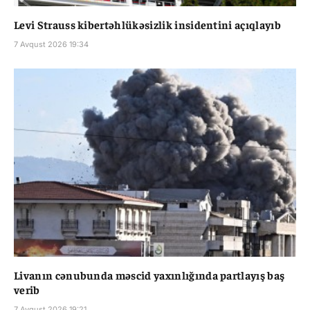
Levi Strauss kibertəhlükəsizlik insidentini açıqlayıb
7 Avqust 2026 19:34
Livanın cənubunda məscid yaxınlığında partlayış baş
verib
7 Avqust 2026 19:21