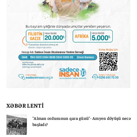
XƏBƏR LENTİ
"Alman ordusunun qara günü"- Amyen döyüşü necə
başladı?