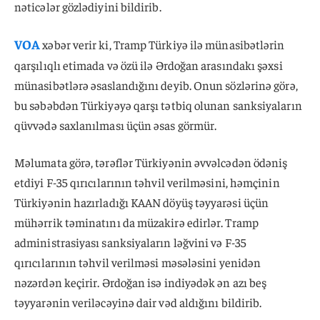
nəticələr gözlədiyini bildirib.
VOA
xəbər verir ki, Tramp Türkiyə ilə münasibətlərin
qarşılıqlı etimada və özü ilə Ərdoğan arasındakı şəxsi
münasibətlərə əsaslandığını deyib. Onun sözlərinə görə,
bu səbəbdən Türkiyəyə qarşı tətbiq olunan sanksiyaların
qüvvədə saxlanılması üçün əsas görmür.
Məlumata görə, tərəflər Türkiyənin əvvəlcədən ödəniş
etdiyi F-35 qırıcılarının təhvil verilməsini, həmçinin
Türkiyənin hazırladığı KAAN döyüş təyyarəsi üçün
mühərrik təminatını da müzakirə edirlər. Tramp
administrasiyası sanksiyaların ləğvini və F-35
qırıcılarının təhvil verilməsi məsələsini yenidən
nəzərdən keçirir. Ərdoğan isə indiyədək ən azı beş
təyyarənin veriləcəyinə dair vəd aldığını bildirib.