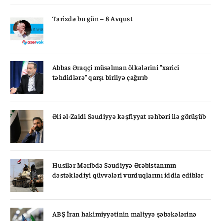
Tarixdə bu gün – 8 Avqust
Abbas Əraqçi müsəlman ölkələrini "xarici
təhdidlərə" qarşı birliyə çağırıb
Əli əl-Zaidi Səudiyyə kəşfiyyat rəhbəri ilə görüşüb
Husilər Məribdə Səudiyyə Ərəbistanının
dəstəklədiyi qüvvələri vurduqlarını iddia ediblər
ABŞ İran hakimiyyətinin maliyyə şəbəkələrinə