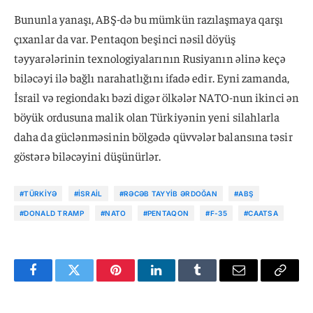
Bununla yanaşı, ABŞ-də bu mümkün razılaşmaya qarşı
çıxanlar da var. Pentaqon beşinci nəsil döyüş
təyyarələrinin texnologiyalarının Rusiyanın əlinə keçə
biləcəyi ilə bağlı narahatlığını ifadə edir. Eyni zamanda,
İsrail və regiondakı bəzi digər ölkələr NATO-nun ikinci ən
böyük ordusuna malik olan Türkiyənin yeni silahlarla
daha da güclənməsinin bölgədə qüvvələr balansına təsir
göstərə biləcəyini düşünürlər.
#TÜRKIYƏ
#İSRAIL
#RƏCƏB TAYYIB ƏRDOĞAN
#ABŞ
#DONALD TRAMP
#NATO
#PENTAQON
#F-35
#CAATSA
Facebook
Twitter
Pinterest
LinkedIn
Tumblr
Email
Copy
Link