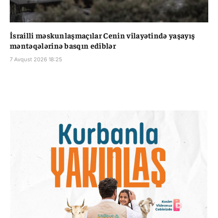
İsrailli məskunlaşmaçılar Cenin vilayətində yaşayış
məntəqələrinə basqın ediblər
7 Avqust 2026 18:25