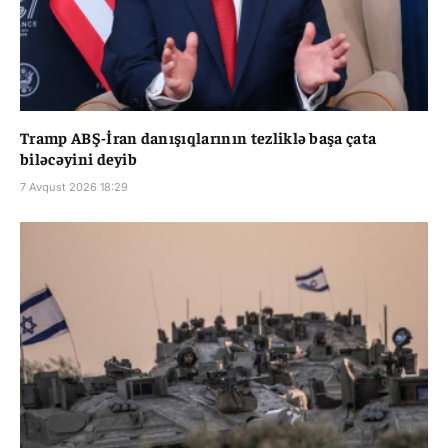
Tramp ABŞ-İran danışıqlarının tezliklə başa çata
biləcəyini deyib
7 Avqust 2026 18:29