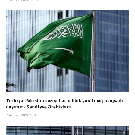
Türkiyə-Pakistan sazişi hərbi blok yaratmaq məqsədi
daşımır - Səudiyyə Ərəbistanı
7 Avqust 2026 18:46