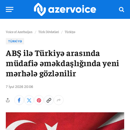
Voice of Azerbaijan
/
Türk Dövlətləri
/
Türkiyə
TÜRKIYƏ
ABŞ ilə Türkiyə arasında
müdafiə əməkdaşlığında yeni
mərhələ gözlənilir
7 İyul 2026 20:06