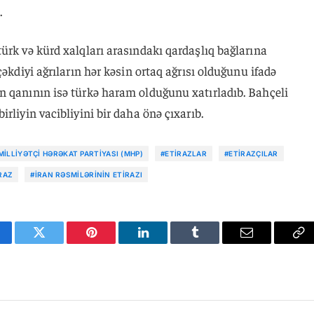
.
ürk və kürd xalqları arasındakı qardaşlıq bağlarına
çəkdiyi ağrıların hər kəsin ortaq ağrısı olduğunu ifadə
n qanının isə türkə haram olduğunu xatırladıb. Bahçeli
rliyin vacibliyini bir daha önə çıxarıb.
MILLIYƏTÇI HƏRƏKAT PARTIYASI (MHP)
#ETIRAZLAR
#ETIRAZÇILAR
IRAZ
#İRAN RƏSMILƏRININ ETIRAZI
cebook
Twitter
Pinterest
LinkedIn
Tumblr
Email
Co
Li