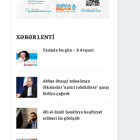
XƏBƏR LENTİ
Tarixdə bu gün – 8 Avqust
Abbas Əraqçi müsəlman
ölkələrini "xarici təhdidlərə" qarşı
birliyə çağırıb
Əli əl-Zaidi Səudiyyə kəşfiyyat
rəhbəri ilə görüşüb