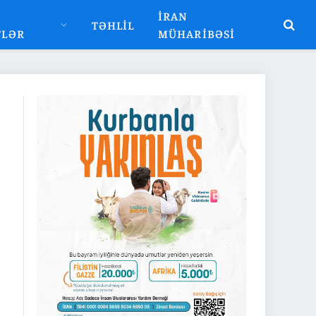
İRAN
TƏHLIL
TLƏR
MÜHARIBƏSI