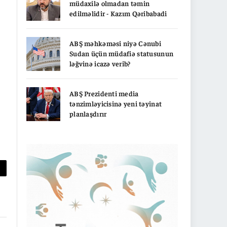
müdaxilə olmadan təmin
edilməlidir - Kazım Qəribabadi
ABŞ məhkəməsi niyə Cənubi
Sudan üçün müdafiə statusunun
ləğvinə icazə verib?
ABŞ Prezidenti media
tənzimləyicisinə yeni təyinat
planlaşdırır
py
nk