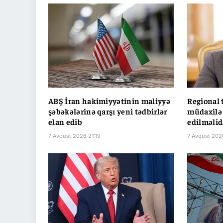
ABŞ İran hakimiyyətinin maliyyə
Regional 
şəbəkələrinə qarşı yeni tədbirlər
müdaxilə
elan edib
edilməlid
7 Avqust 2026 21:19
7 Avqust 202