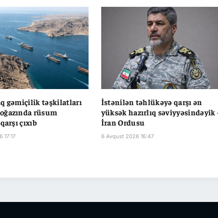
q gəmiçilik təşkilatları
İstənilən təhlükəyə qarşı ən
oğazında rüsum
yüksək hazırlıq səviyyəsindəyik 
qarşı çıxıb
İran Ordusu
 17:17
6 Avqust 2026 16:47