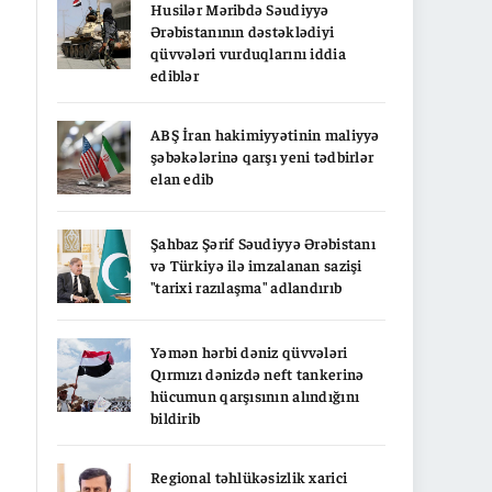
Husilər Məribdə Səudiyyə
Ərəbistanının dəstəklədiyi
qüvvələri vurduqlarını iddia
ediblər
ABŞ İran hakimiyyətinin maliyyə
şəbəkələrinə qarşı yeni tədbirlər
elan edib
Şahbaz Şərif Səudiyyə Ərəbistanı
və Türkiyə ilə imzalanan sazişi
"tarixi razılaşma" adlandırıb
Yəmən hərbi dəniz qüvvələri
Qırmızı dənizdə neft tankerinə
hücumun qarşısının alındığını
bildirib
Regional təhlükəsizlik xarici