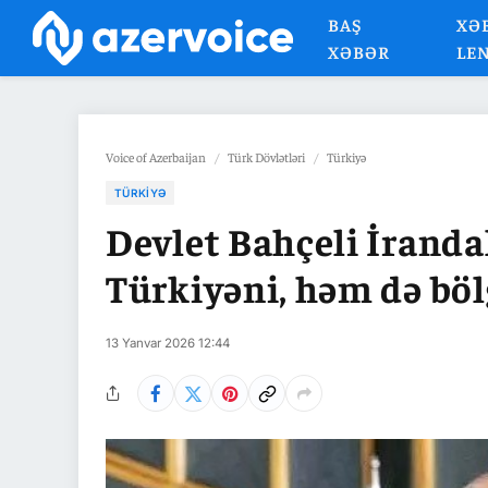
BAŞ
XƏ
XƏBƏR
LE
Voice of Azerbaijan
/
Türk Dövlətləri
/
Türkiyə
TÜRKIYƏ
Devlet Bahçeli İranda
Türkiyəni, həm də bölg
13 Yanvar 2026 12:44