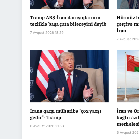
Tramp ABŞ-İran danışıqlarının
Hörmüz bo
tezliklə başa çata biləcəyini deyib
çərçivə r
İran
7 Avqust 2026 18:29
7 Avqust 202
İrana qarşı müharibə “çox yaxşı
İran və O
gedir”- Tramp
bağlı raz
mərhələsi
6 Avqust 2026 21:53
6 Avqust 202