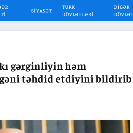
BƏR
TÜRK
DIGƏR
SIYASƏT
NTI
DÖVLƏTLƏRI
DÖVLƏ
kı gərginliyin həm
əni təhdid etdiyini bildirib