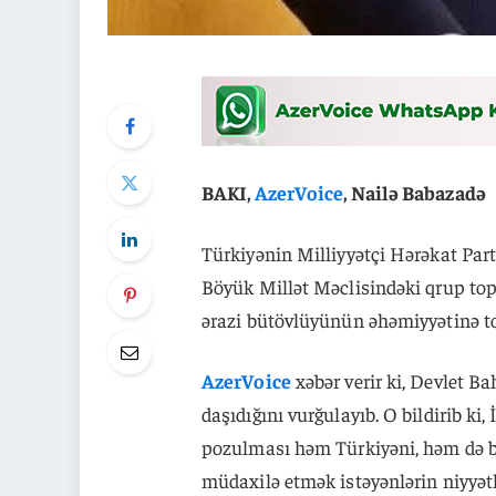
BAKI,
AzerVoice
, Nailə Babazadə
Türkiyənin Milliyyətçi Hərəkat Par
Böyük Millət Məclisindəki qrup topl
ərazi bütövlüyünün əhəmiyyətinə t
AzerVoice
xəbər verir ki, Devlet B
daşıdığını vurğulayıb. O bildirib ki,
pozulması həm Türkiyəni, həm də bü
müdaxilə etmək istəyənlərin niyyətl