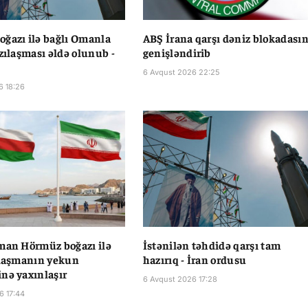
ğazı ilə bağlı Omanla
ABŞ İrana qarşı dəniz blokadasın
azılaşması əldə olunub -
genişləndirib
6 Avqust 2026 22:25
6 18:26
man Hörmüz boğazı ilə
İstənilən təhdidə qarşı tam
ılaşmanın yekun
hazırıq - İran ordusu
nə yaxınlaşır
6 Avqust 2026 17:28
6 17:44