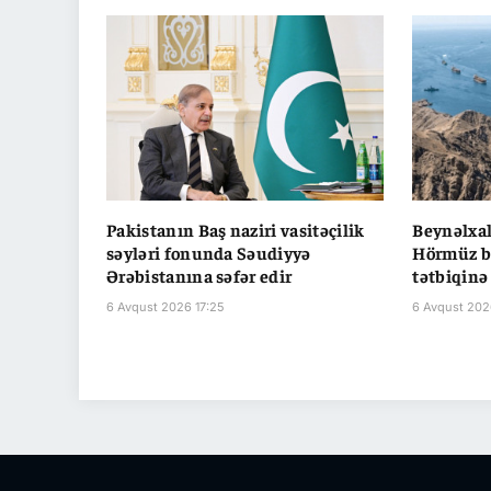
Pakistanın Baş naziri vasitəçilik
Beynəlxal
səyləri fonunda Səudiyyə
Hörmüz b
Ərəbistanına səfər edir
tətbiqinə 
6 Avqust 2026 17:25
6 Avqust 2026