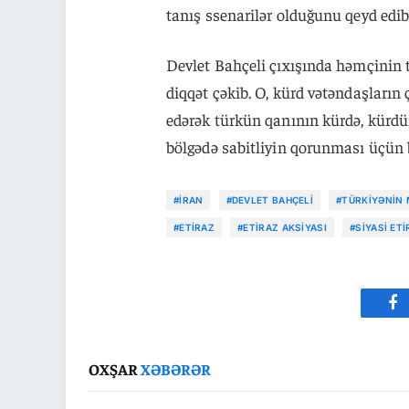
tanış ssenarilər olduğunu qeyd edib
Devlet Bahçeli çıxışında həmçinin t
diqqət çəkib. O, kürd vətəndaşların 
edərək türkün qanının kürdə, kürdü
bölgədə sabitliyin qorunması üçün bi
#İRAN
#DEVLET BAHÇELI
#TÜRKIYƏNIN 
#ETIRAZ
#ETIRAZ AKSIYASI
#SIYASI ET
Fa
OXŞAR
XƏBƏRƏR