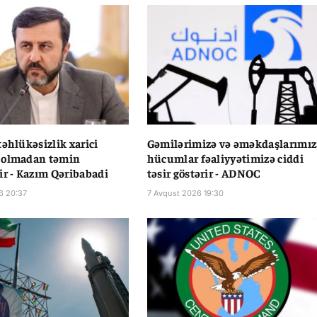
təhlükəsizlik xarici
Gəmilərimizə və əməkdaşlarımız
 olmadan təmin
hücumlar fəaliyyətimizə ciddi
ir - Kazım Qəribabadi
təsir göstərir - ADNOC
6 20:37
7 Avqust 2026 19:30