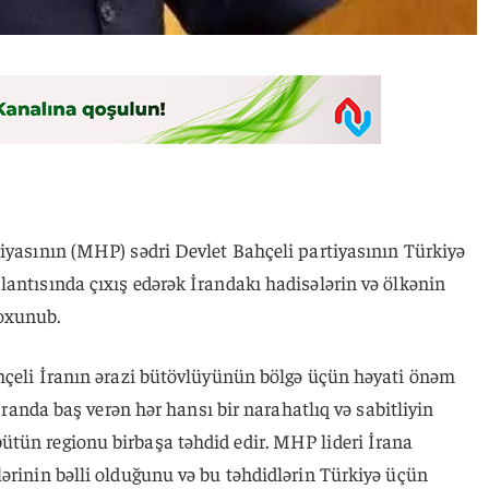
tiyasının (MHP) sədri Devlet Bahçeli partiyasının Türkiyə
antısında çıxış edərək İrandakı hadisələrin və ölkənin
oxunub.
ahçeli İranın ərazi bütövlüyünün bölgə üçün həyati önəm
 İranda baş verən hər hansı bir narahatlıq və sabitliyin
tün regionu birbaşa təhdid edir. MHP lideri İrana
ərinin bəlli olduğunu və bu təhdidlərin Türkiyə üçün