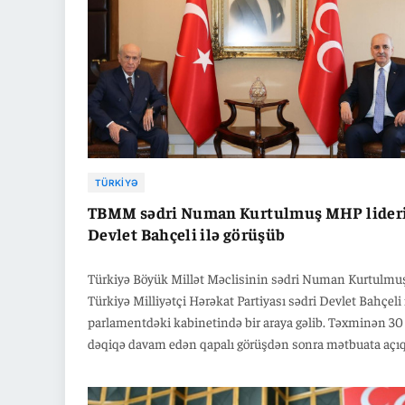
TÜRKIYƏ
TBMM sədri Numan Kurtulmuş MHP lider
Devlet Bahçeli ilə görüşüb
Türkiyə Böyük Millət Məclisinin sədri Numan Kurtulmu
Türkiyə Milliyətçi Hərəkat Partiyası sədri Devlet Bahçeli 
parlamentdəki kabinetində bir araya gəlib. Təxminən 30
dəqiqə davam edən qapalı görüşdən sonra mətbuata açı
verən Kurtulmuş, bu ziyarətin əsas məqsədinin "Terrors
Türkiyə" hədəfi çərçivəsində yaradılan Milli Həmrəylik,