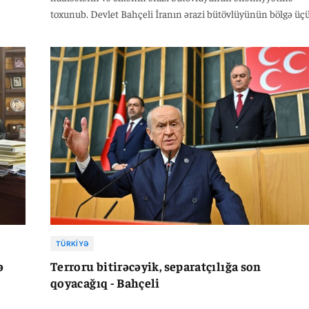
qının
toxunub. Devlet Bahçeli İranın ərazi bütövlüyünün bölgə üç
ri
həyati önəm daşıdığını vurğulayıb. O bildirib ki, İranda baş
əm
verən hər hansı bir narahatlıq və sabitliyin pozulması həm
tli
Türkiyəni, həm də bütün regionu birbaşa təhdid edir. MHP
n
lideri İrana müdaxilə etmək istəyənlərin niyyətlərinin bəlli
 Türk
olduğunu və bu təhdidlərin Türkiyə üçün tanış ssenarilər
itliyin
olduğunu qeyd edib.
layıb.
TÜRKIYƏ
ə
Terroru bitirəcəyik, separatçılığa son
qoyacağıq - Bahçeli