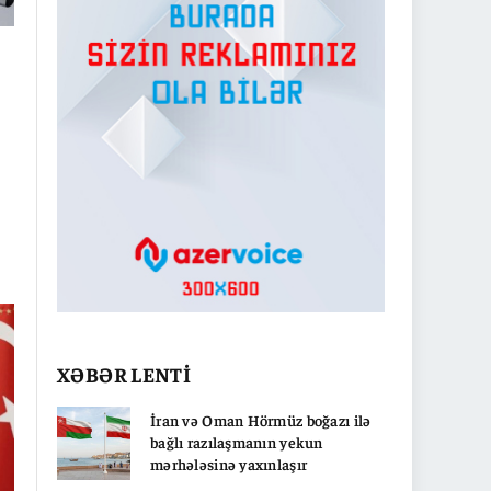
XƏBƏR LENTİ
İran və Oman Hörmüz boğazı ilə
bağlı razılaşmanın yekun
mərhələsinə yaxınlaşır