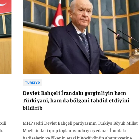
. O,
rləri
TÜRKIYƏ
Devlet Bahçeli İrandakı gərginliyin həm
Türkiyəni, həm də bölgəni təhdid etdiyini
bildirib
xili
MHP sədri Devlet Bahçeli partiyasının Türkiyə Böyük Millət
b.
Məclisindəki qrup toplantısında çıxış edərək İrandakı
hadisələrin və ölkənin ərazi bütövlüyünün əhəmiyyətinə