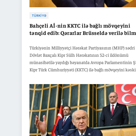
TÜRKIYƏ
Bahçeli Aİ-nin KKTC ilə bağlı mövqeyini
tənqid edib: Qərarlar Brüsseldə verilə bil
Türkiyənin Milliyyətçi Hərəkat Partiyasının (MHP) sədri
Dövlət Baxçalı Kipr Sülh Hərəkatının 52-ci ildönümü
münasibətilə yaydığı bəyanatda Avropa Parlamentinin Ş
Kipr Türk Cümhuriyyəti (KKTC) ilə bağlı mövqeyini kəsk
tənqid edib və Kipr türklərinin gələcəyinə dair qərarların
Brüsseldə deyil, Kipr türk xalqı tərəfindən veriləcəyini bil