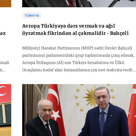
TÜRKIYƏ
Avropa Türkiyəyə dərs vermək və ağıl
məz
öyrətmək fikrindən əl çəkməlidir - Bahçeli
Milliyətçi Hərəkat Partiyasının (MHP) sədri Devlet Bahçeli
partiyasının parlamentdəki qrup toplantısında çıxış edərək,
imali
Avropa İttifaqının (Aİ) son Türkiyə hesabatına və Ülkü
in
Ocaqlarını hədəf alan bəyanatlarına çox sərt reaksiya verib.
Fransada keçirilən G7 sammitinə və ABŞ Prezidenti Donald
dirib.
Trampın "Müdür mənəm" sözlərinə toxunan MHP lideri,
Avropanın İkinci Dünya Müharibəsindən bəri Vaşinqtonun
təhlükəsizlik kölgəsindən çıxa bilmədiyini qeyd edib.