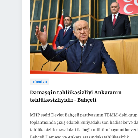
Qardaşlıq və Demokratiya Komissiyasının işinə verdiyi
dəstəyə görə Bahçeliyə təşəkkür etmək olduğunu bildirib
komissiyada təmsil olunan digər siyasi partiyaların rəhbə
ilə də görüşlərini davam etdirəcəyini vurğulayıb.
TÜRKIYƏ
Dəməşqin təhlükəsizliyi Ankaranın
təhlükəsizliyidir - Bahçeli
MHP sədri Devlet Bahçeli partiyasının TBMM-dəki qrup
toplantısında çıxış edərək Suriyadakı son hadisələr və da
təhlükəsizlik məsələləri ilə bağlı mühüm bəyanatlar veri
Bahçeli Dəməşq və Ankara arasındakı təhlükəsizlik