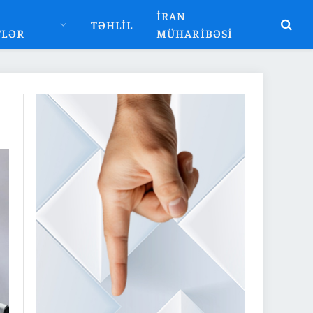
İRAN
TƏHLIL
TLƏR
MÜHARIBƏSI