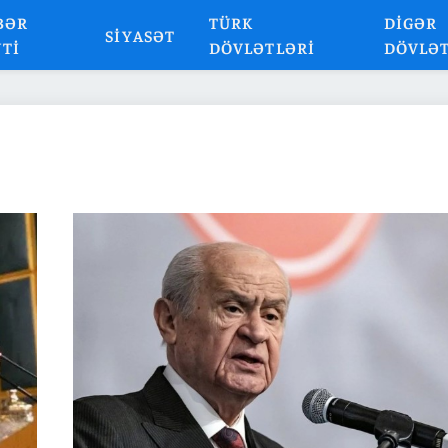
BƏR
TÜRK
DIGƏR
SIYASƏT
NTI
DÖVLƏTLƏRI
DÖVLƏ