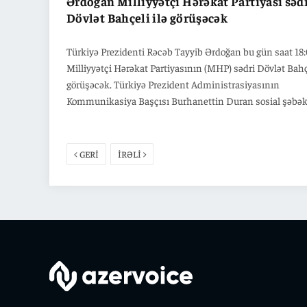
Ərdoğan Milliyyətçi Hərəkat Partiyası səd
Dövlət Bahçeli ilə görüşəcək
Türkiyə Prezidenti Rəcəb Tayyib Ərdoğan bu gün saat 18
Milliyyətçi Hərəkat Partiyasının (MHP) sədri Dövlət Bahçe
görüşəcək. Türkiyə Prezident Administrasiyasının
Kommunikasiya Başçısı Burhanettin Duran sosial şəbə
hesabında verdiyi açıqlamada bildirib ki, görüş Dövlət
Bahçelinin Ankaradakı mənzilində baş tutacaq. Duran
görüşün təfərrüatlarına dair əlavə məlumat verməsə də,
GERİ
İRƏLİ
görüşün ölkədəki siyasi proseslər və tərəfdaşlıq məsələlər
bağlı müzakirələri əhatə edəcəyi ehtimal olunur. Prezide
Ərdoğanın MHP sədri ilə planlaşdırılan görüşləri tez-tez 
məsləhətləşmə və strateji məsələlərin müzakirəsi məqs
təşkil olunur.