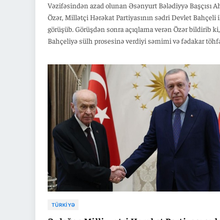
Vəzifəsindən azad olunan Əsənyurt Bələdiyyə Başçısı 
Özər, Millətçi Hərəkat Partiyasının sədri Devlet Bahçeli i
görüşüb. Görüşdən sonra açıqlama verən Özər bildirib ki,
Bahçeliyə sülh prosesinə verdiyi səmimi və fədakar töhf
üçün təşəkkür edib. Özər həmçinin bildirib ki, iddiaların
cəzaya çevrilməməsi və müvəqqəti idarəçi tətbiqinin so
çatması prosesi dəstəkləyə bilər. O, əvvəlki mərhələdə A
İhsan Aktaş ilə bağlı istintaqda tutulmuş və təxminən bi
əvvəl azad edilmişdi.
TÜRKIYƏ