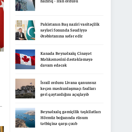
hazırıq - İran ordusu
Pakistanın Baş naziri vasitəçilik
səyləri fonunda Səudiyyə
Ərəbistanına səfər edir
Kanada Beynəlxalq Cinayət
Məhkəməsini dəstəkləməyə
davam edəcək
İsrail ordusu Livana qanunsuz
keçən məskunlaşmaçı fəalları
geri qaytardığını açıqlayıb
al
Beynəlxalq gəmiçilik təşkilatları
Hörmüz boğazında rüsum
ın
tətbiqinə qarşı çıxıb