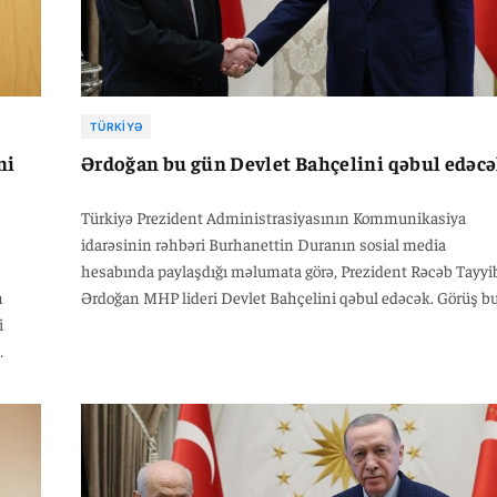
TÜRKIYƏ
ni
Ərdoğan bu gün Devlet Bahçelini qəbul edəc
Türkiyə Prezident Administrasiyasının Kommunikasiya
idarəsinin rəhbəri Burhanettin Duranın sosial media
hesabında paylaşdığı məlumata görə, Prezident Rəcəb Tayyi
n
Ərdoğan MHP lideri Devlet Bahçelini qəbul edəcək. Görüş b
i
gün saat 17:30-da Prezident iqamətgahında baş tutacaq.
Görüşdə aktual siyasi məsələlərin və "Cumhur İttifaqı"nın
gələcək fəaliyyət istiqamətlərinin müzakirə olunacağı
gözlənilir.