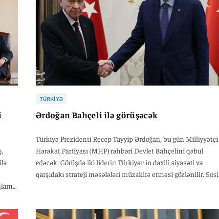
TÜRKIYƏ
i
Ərdoğan Bahçeli ilə görüşəcək
Türkiyə Prezidenti Recep Tayyip Ərdoğan, bu gün Milliyyətçi
ş,
Hərəkat Partiyası (MHP) rəhbəri Devlet Bahçelini qəbul
ilə
edəcək. Görüşdə iki liderin Türkiyənin daxili siyasəti və
qarşıdakı strateji məsələləri müzakirə etməsi gözlənilir. Sosi
qlama
şəbəkələrdə yayılan məlumatlarda vurğulanır ki, bu görüş
uz
hökumət-milli ittifaqların koordinasiyası və strateji qərarlar
qəbul edilməsində önəmli rol oynayacaq.