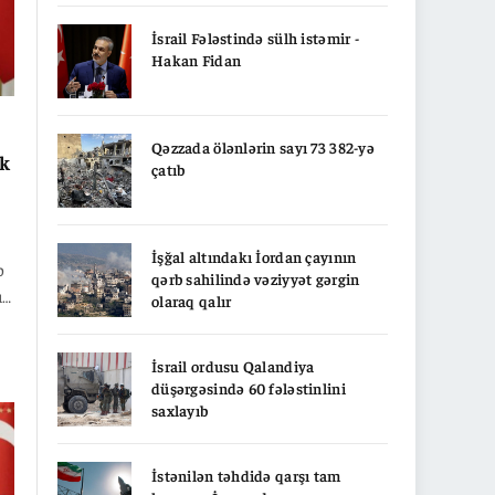
İsrail Fələstində sülh istəmir -
Hakan Fidan
Qəzzada ölənlərin sayı 73 382-yə
ək
çatıb
İşğal altındakı İordan çayının
b
qərb sahilində vəziyyət gərgin
u
olaraq qalır
İsrail ordusu Qalandiya
düşərgəsində 60 fələstinlini
saxlayıb
İstənilən təhdidə qarşı tam