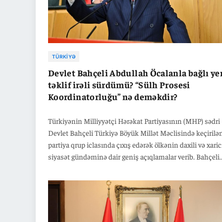
TÜRKIYƏ
Devlet Bahçeli Abdullah Öcalanla bağlı ye
təklif irəli sürdümü? “Sülh Prosesi
Koordinatorluğu” nə deməkdir?
Türkiyənin Milliyyətçi Hərəkat Partiyasının (MHP) sədri
Devlet Bahçeli Türkiyə Böyük Millət Məclisində keçirilə
partiya qrup iclasında çıxış edərək ölkənin daxili və xaric
siyasət gündəminə dair geniş açıqlamalar verib. Bahçeli
çıxışında Türkiyənin geosiyasi mövqeyi, xarici siyasət
prioritetləri, Kipr məsələsi, terrorla mübarizə və iqtisadi
hədəflər daxil olmaqla bir çox istiqamətdə mesajlar
səsləndirib. O, milli birlik və səfərbərlik çağırışı edərək
Türkiyənin regional güc roluna diqqət çəkib