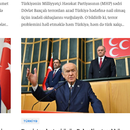
Ahmet
Türkiyənin Milliyyətçi Hərəkat Partiyasının (MHP) sədri
lə
Dövlət Baxçalı terrordan azad Türkiyə hədəfinə nail olmaq
üçün iradəli olduqlarını vurğulayıb. O bildirib ki, terror
ələr
problemini həll etməklə həm Türkiyə, həm də türk xalqı
qazanacaq və prosesə mane olmaq istəyənlərə sərt reaksiya
na
göstərəcək. “Şəhid ailələrimiz narahat olmasın, qazilərimiz
ziz
qorxuya düşməsin. Heç vaxt başlarını aşağı etməyəcəyik.
r ay
Bizim heç bir bazarlığımız yoxdur və Türkiyənin suverenliyi
zədələyəcək hər hansı yanlış addımda yer almarıq”, – Bahçel
qeyd edib.
TÜRKIYƏ