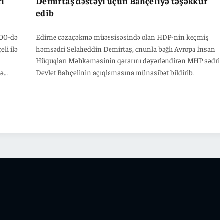
ri
Demirtaş dəstəyi üçün Bahçeliyə təşəkkür
edib
:00-də
Edirne cəzaçəkmə müəssisəsində olan HDP-nin keçmiş
li ilə
həmsədri Selaheddin Demirtaş, onunla bağlı Avropa İnsan
Hüquqları Məhkəməsinin qərarını dəyərləndirən MHP sədri
kə
Devlet Bahçelinin açıqlamasına münasibət bildirib.
i ilə
nt
siyasi
ədilə