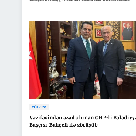
əlaqəsinin strateji əhəmiyyətini vurğulayaraq Suriya xal
birliyinin Türkiyə üçün vacib olduğunu bildirib. MHP lide
Suriyada baş verən son siyasi və hərbi dəyişikliklərin h
bölgə ölkələri, həm də Türkiyə üçün son dərəcə əhəmiyyə
olduğunu qeyd edib. "Dəməşqin təhlükəsizliyi Ankaranı
təhlükəsizliyidir. Suriya xalqının səadəti, rifahı və birliyi
milləti ilə birdir və eynidir" deyən Bahçeli regiondakı sab
birbaşa Türkiyənin milli maraqlarına təsir etdiyini vurğu
TÜRKIYƏ
Vəzifəsindən azad olunan CHP-li Bələdiyy
Başçısı, Bahçeli ilə görüşüb