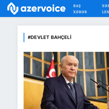
BAŞ
XƏ
XƏBƏR
LE
#DEVLET BAHÇELI