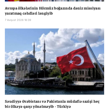
Avropa ölkələrinin Hörmüz boğazında dəniz missiyası
yaratmaq cəhdləri ləngiyib
7 Avqust 2026 18:39
Səudiyyə Ərəbistanı və Pakistanla müdafiə sazişi heç
bir ölkəyə qarşı yönəlməyib - Türkiyə