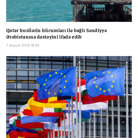
Qətər husilərin hücumları ilə bağlı Səudiyyə
Ərəbistanına dəstəyini ifadə edib
7 Avqust 2026 18:42