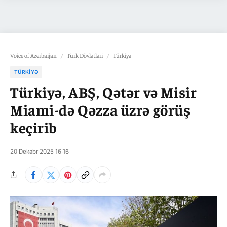
Voice of Azerbaijan
/
Türk Dövlətləri
/
Türkiyə
TÜRKIYƏ
Türkiyə, ABŞ, Qətər və Misir
Miami-də Qəzza üzrə görüş
keçirib
20 Dekabr 2025 16:16