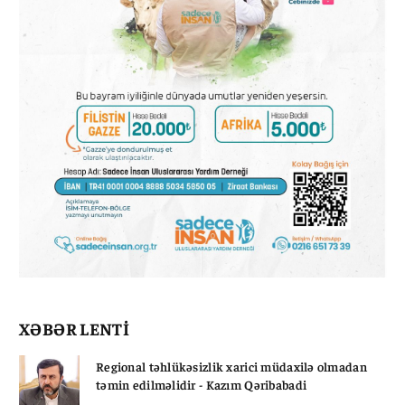
XƏBƏR LENTİ
Regional təhlükəsizlik xarici müdaxilə olmadan
təmin edilməlidir - Kazım Qəribabadi