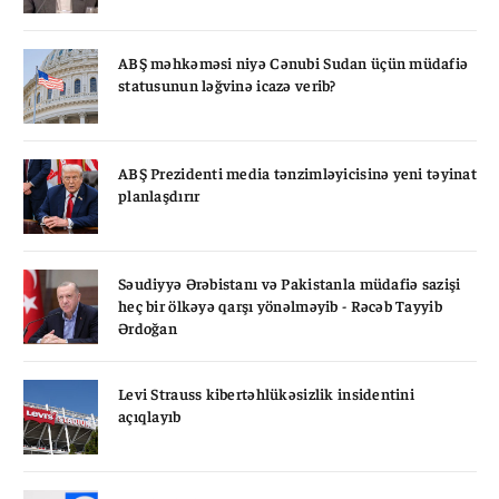
ABŞ məhkəməsi niyə Cənubi Sudan üçün müdafiə
statusunun ləğvinə icazə verib?
ABŞ Prezidenti media tənzimləyicisinə yeni təyinat
planlaşdırır
Səudiyyə Ərəbistanı və Pakistanla müdafiə sazişi
heç bir ölkəyə qarşı yönəlməyib - Rəcəb Tayyib
Ərdoğan
Levi Strauss kibertəhlükəsizlik insidentini
açıqlayıb