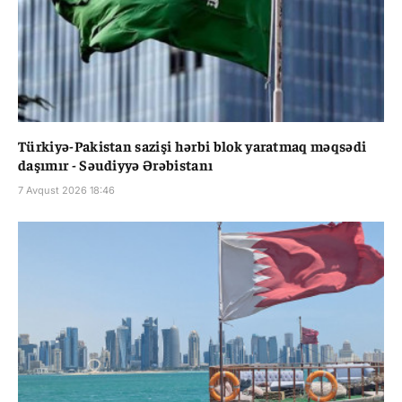
Türkiyə-Pakistan sazişi hərbi blok yaratmaq məqsədi
daşımır - Səudiyyə Ərəbistanı
7 Avqust 2026 18:46