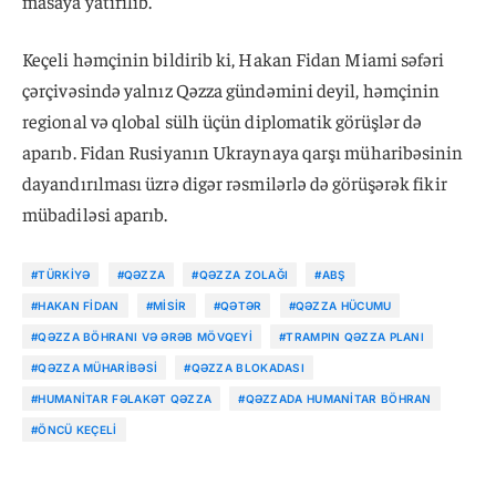
masaya yatırılıb.
Keçeli həmçinin bildirib ki, Hakan Fidan Miami səfəri
çərçivəsində yalnız Qəzza gündəmini deyil, həmçinin
regional və qlobal sülh üçün diplomatik görüşlər də
aparıb. Fidan Rusiyanın Ukraynaya qarşı müharibəsinin
dayandırılması üzrə digər rəsmilərlə də görüşərək fikir
mübadiləsi aparıb.
#TÜRKIYƏ
#QƏZZA
#QƏZZA ZOLAĞI
#ABŞ
#HAKAN FIDAN
#MISIR
#QƏTƏR
#QƏZZA HÜCUMU
#QƏZZA BÖHRANI VƏ ƏRƏB MÖVQEYI
#TRAMPIN QƏZZA PLANI
#QƏZZA MÜHARIBƏSI
#QƏZZA BLOKADASI
#HUMANITAR FƏLAKƏT QƏZZA
#QƏZZADA HUMANITAR BÖHRAN
#ÖNCÜ KEÇELI