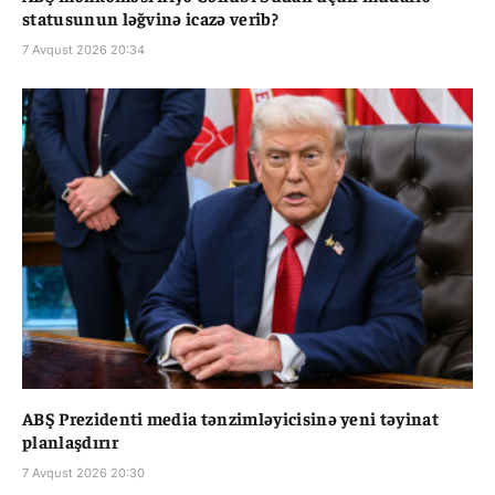
statusunun ləğvinə icazə verib?
7 Avqust 2026 20:34
ABŞ Prezidenti media tənzimləyicisinə yeni təyinat
planlaşdırır
7 Avqust 2026 20:30