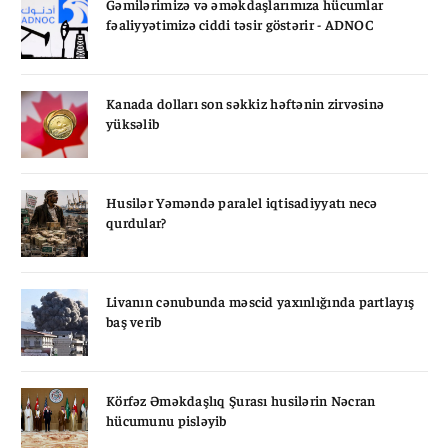
Gəmilərimizə və əməkdaşlarımıza hücumlar
fəaliyyətimizə ciddi təsir göstərir - ADNOC
Kanada dolları son səkkiz həftənin zirvəsinə
yüksəlib
Husilər Yəməndə paralel iqtisadiyyatı necə
qurdular?
Livanın cənubunda məscid yaxınlığında partlayış
baş verib
Körfəz Əməkdaşlıq Şurası husilərin Nəcran
hücumunu pisləyib