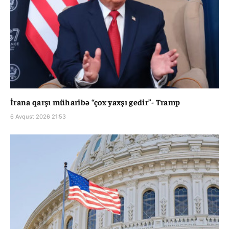
İrana qarşı müharibə “çox yaxşı gedir”- Tramp
6 Avqust 2026 21:53