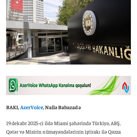
BAKI,
AzerVoice
, Nailə Babazadə
19 dekabr 2025-ci ildə Miami şəhərində Türkiyə, ABŞ,
Qətər və Misirin nümayəndələrinin iştirakı ilə Qəzza