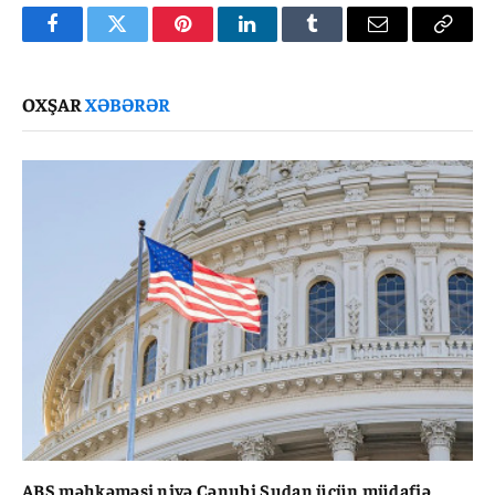
Facebook
Twitter
Pinterest
LinkedIn
Tumblr
Email
Copy
Link
OXŞAR
XƏBƏRƏR
ABŞ məhkəməsi niyə Cənubi Sudan üçün müdafiə