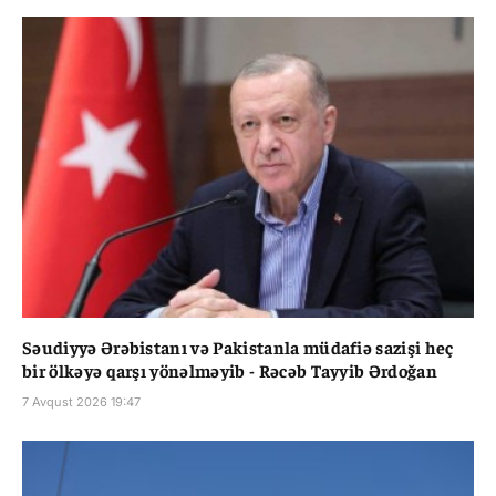
Səudiyyə Ərəbistanı və Pakistanla müdafiə sazişi heç
bir ölkəyə qarşı yönəlməyib - Rəcəb Tayyib Ərdoğan
7 Avqust 2026 19:47