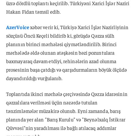
üzrə dördlü toplantı keçirilib. Türkiyəni Xarici İşlər Naziri
Hakan Fidan təmsil edib.
AzerVoice
xəbər verir ki, Türkiyə Xarici İşlər Nazirliyinin
sözçüsü Öncü Keçeli bildirib ki, görüşdə Qəzza sülh
planının birinci mərhələsi qiymətləndirilib. Birinci
mərhələdə əldə olunan atəşkəsin bəzi pozuntulara
baxmayaraq davam etdiyi, rehinələrin azad olunma
prosesinin başa çatdığı və qarşıdurmaların böyük ölçüdə
dayandırıldığı vurğulanıb.
Toplantıda ikinci mərhələ çərçivəsində Qəzza idarəsinin
qəzzalılara verilməsi üçün nəzərdə tutulan
tənzimləmələr müzakirə olunub. Eyni zamanda, barış
planında yer alan "Barış Kurulu" və "Beynəlxalq İstikrar
Qüvvəsi"nin yaradılması ilə bağlı atılacaq addımlar