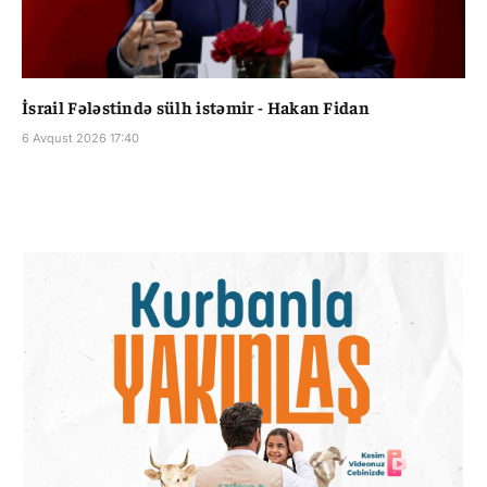
İsrail Fələstində sülh istəmir - Hakan Fidan
6 Avqust 2026 17:40