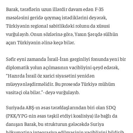
Barak, tərəflərin uzun illərdir davam edən F-35
məsələsini geridə qoymaq istədiklərini deyərək,
Türkiyənin regional sabitlikdəki rolunu da xüsusi
vurğulayıb. Onun sözlərinə görə, Yaxın Şərqdə sülhün
açarı Türkiyənin əlinə keçə bilər.
Səfir eyni zamanda İsrail-İran gərginliyi fonunda yeni bir
diplomatik yolun açılmasının vacibliyini qeyd edərək,
“Hazırda İsrail öz xarici siyasətini yenidən
müəyyənləşdirməlidir. Bu prosesdə Türkiyə mühüm
vasitəçi ola bilər.”- deyə vurğulayıb.
Suriyada ABŞ-ın əsas tərəfdaşlarından biri olan SDQ
(PKK/YPG-nin əsas təşkil etdiyi koalisiya) ilə bağlı da
danışan Barak, bu strukturun gələcəkdə Suriya
hökumətinə inteqrasiya edilməsinin vacibliyini bildirib.