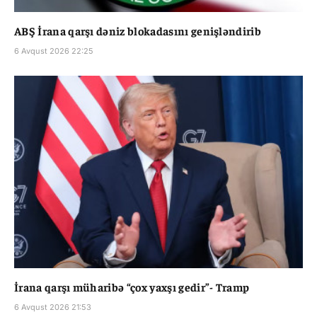
ABŞ İrana qarşı dəniz blokadasını genişləndirib
6 Avqust 2026 22:25
İrana qarşı müharibə “çox yaxşı gedir”- Tramp
6 Avqust 2026 21:53