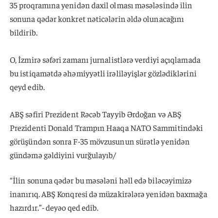
35 proqramına yenidən daxil olması məsələsində ilin
sonuna qədər konkret nəticələrin əldə olunacağını
bildirib.
O, İzmirə səfəri zamanı jurnalistlərə verdiyi açıqlamada
bu istiqamətdə əhəmiyyətli irəliləyişlər gözlədiklərini
qeyd edib.
ABŞ səfiri Prezident Rəcəb Tayyib Ərdoğan və ABŞ
Prezidenti Donald Trampın Haaqa NATO Sammitindəki
görüşündən sonra F-35 mövzusunun sürətlə yenidən
gündəmə gəldiyini vurğulayıb/
“İlin sonuna qədər bu məsələni həll edə biləcəyimizə
inanırıq. ABŞ Konqresi də müzakirələrə yenidən baxmağa
hazırdır.”- deyəo qed edib.