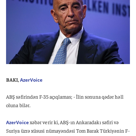
BAKI,
AzerVoice
ABŞ səfirindən F-35 açıqlamas; - İlin sonuna qədər həll
oluna bilər.
xəbər verir ki, ABŞ-ın Ankaradakı səfiri və
AzerVoice
Suriya üzrə xüsusi nümayəndəsi Tom Barak Türkiyənin F-