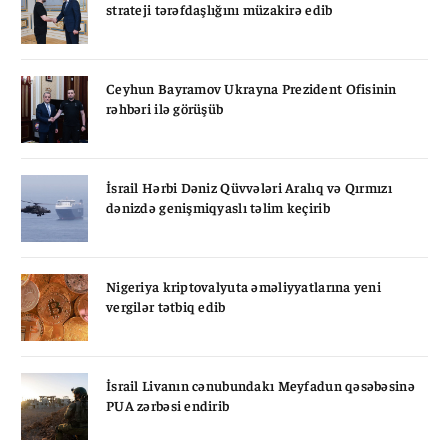
strateji tərəfdaşlığını müzakirə edib
Ceyhun Bayramov Ukrayna Prezident Ofisinin
rəhbəri ilə görüşüb
İsrail Hərbi Dəniz Qüvvələri Aralıq və Qırmızı
dənizdə genişmiqyaslı təlim keçirib
Nigeriya kriptovalyuta əməliyyatlarına yeni
vergilər tətbiq edib
İsrail Livanın cənubundakı Meyfadun qəsəbəsinə
PUA zərbəsi endirib