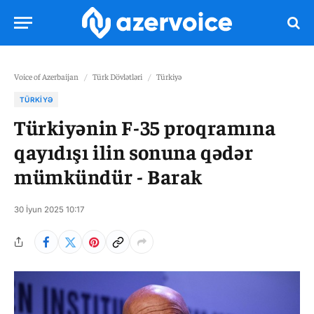
Voice of Azerbaijan
/
Türk Dövlətləri
/
Türkiyə
TÜRKIYƏ
Türkiyənin F-35 proqramına
qayıdışı ilin sonuna qədər
mümkündür - Barak
30 İyun 2025 10:17