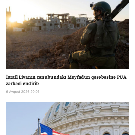
İsrail Livanın cənubundakı Meyfadun qəsəbəsinə PUA
zərbəsi endirib
6 Avqust 2026 20:01