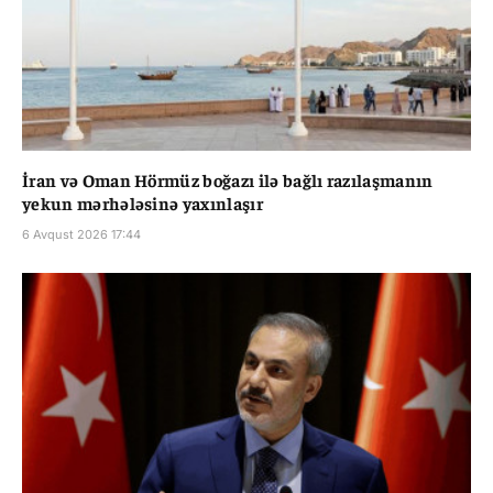
İran və Oman Hörmüz boğazı ilə bağlı razılaşmanın
yekun mərhələsinə yaxınlaşır
6 Avqust 2026 17:44