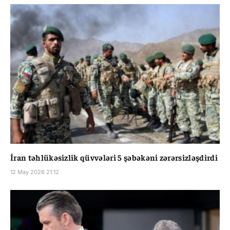
İran təhlükəsizlik qüvvələri 5 şəbəkəni zərərsizləşdirdi
12 May 2026 21:12