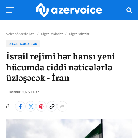
Voice of Azerbaijan
/
Digər Dövlətlər
/
Digər Xəbərlər
DIGƏR XƏBƏRLƏR
İsrail rejimi hər hansı yeni
hücumda ciddi nəticələrlə
üzləşəcək - İran
1 Dekabr 2025 11:37