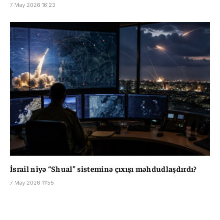
7 May 2026 16:23
İsrail niyə “Shual” sisteminə çıxışı məhdudlaşdırdı?
7 May 2026 11:55