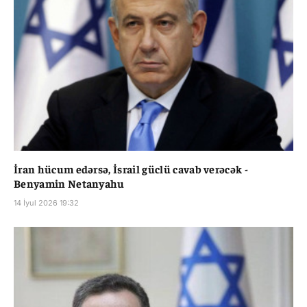
İran hücum edərsə, İsrail güclü cavab verəcək -
Benyamin Netanyahu
14 İyul 2026 19:32