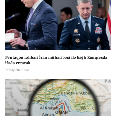
Pentaqon rəhbəri İran müharibəsi ilə bağlı Konqresdə
ifadə verəcək
12 May 2026 18:05