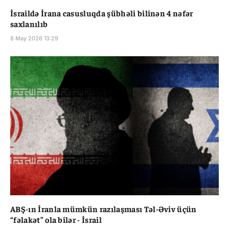
İsraildə İrana casusluqda şübhəli bilinən 4 nəfər
saxlanılıb
8 May 2026 13:29
ABŞ-ın İranla mümkün razılaşması Təl-Əviv üçün
“fəlakət” ola bilər - İsrail