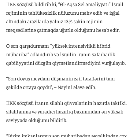
İİKK sözçüsü bildirib ki, “Əl-Aqsa Sel əməliyyatı” İsrail
rejiminin təhlükəsizlik nüfuzunu məhv edib və işğal
altındakı ərazilərdə yalnız 13% sakin rejimin
məqsədlərinə çatmaqda uğurlu olduğunu hesab edir.
O son qarşıdurmanı “yüksək intensivlikli hibrid
müharibə” adlandırıb və İsrailin İranın səfərbərlik
qabiliyyətini düzgün qiymətləndirmədiyini vurğulayıb.
“Son döyüş meydanı düşmənin zəif tərəflərini tam
şəkildə ortaya qoydu”, – Nəyini əlavə edib.
İİKK sözçüsü İranın silahlı qüvvələrinin hazırda taktiki,
silahlanma və yaradıcı hazırlıq baxımından ən yüksək
səviyyədə olduğunu bildirib.
“Bizim imkanlarımız son müharibədən əvvəlkindən çox