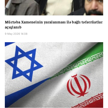
Müctəba Xameneinin yaralanması ilə bağlı təfərrüatlar
açıqlanıb
9 May 2026 14:08