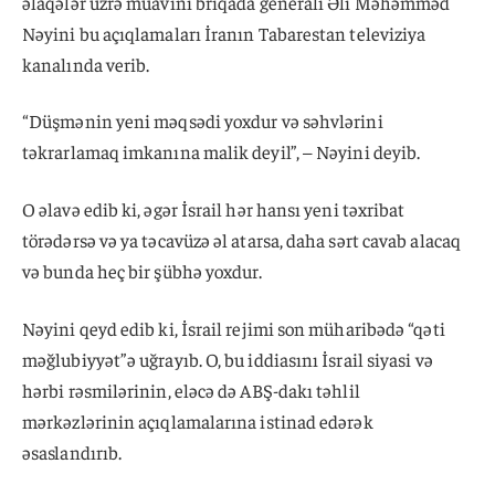
əlaqələr üzrə müavini briqada generalı Əli Məhəmməd
Nəyini bu açıqlamaları İranın Tabarestan televiziya
kanalında verib.
“Düşmənin yeni məqsədi yoxdur və səhvlərini
təkrarlamaq imkanına malik deyil”, – Nəyini deyib.
O əlavə edib ki, əgər İsrail hər hansı yeni təxribat
törədərsə və ya təcavüzə əl atarsa, daha sərt cavab alacaq
və bunda heç bir şübhə yoxdur.
Nəyini qeyd edib ki, İsrail rejimi son müharibədə “qəti
məğlubiyyət”ə uğrayıb. O, bu iddiasını İsrail siyasi və
hərbi rəsmilərinin, eləcə də ABŞ-dakı təhlil
mərkəzlərinin açıqlamalarına istinad edərək
əsaslandırıb.