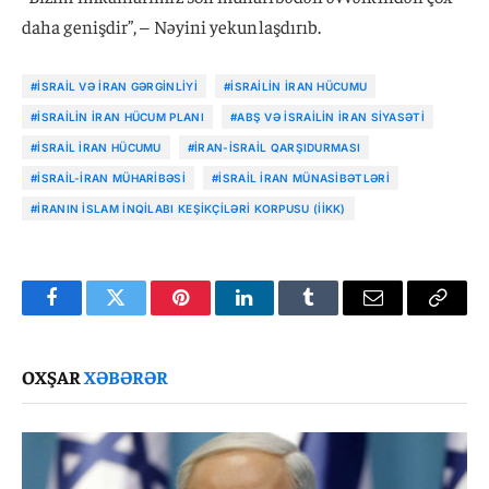
daha genişdir”, – Nəyini yekunlaşdırıb.
#İSRAIL VƏ İRAN GƏRGINLIYI
#İSRAILIN İRAN HÜCUMU
#İSRAILIN İRAN HÜCUM PLANI
#ABŞ VƏ İSRAILIN İRAN SIYASƏTI
#İSRAIL İRAN HÜCUMU
#İRAN-İSRAIL QARŞIDURMASI
#İSRAIL-İRAN MÜHARIBƏSI
#İSRAIL İRAN MÜNASIBƏTLƏRI
#İRANIN İSLAM İNQILABI KEŞIKÇILƏRI KORPUSU (İİKK)
Facebook
Twitter
Pinterest
LinkedIn
Tumblr
Email
Copy
Link
OXŞAR
XƏBƏRƏR