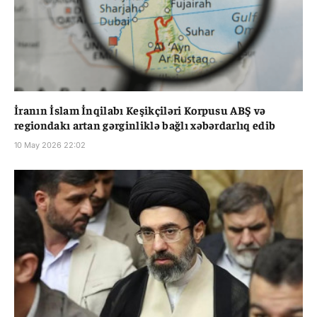
İranın İslam İnqilabı Keşikçiləri Korpusu ABŞ və
regiondakı artan gərginliklə bağlı xəbərdarlıq edib
10 May 2026 22:02