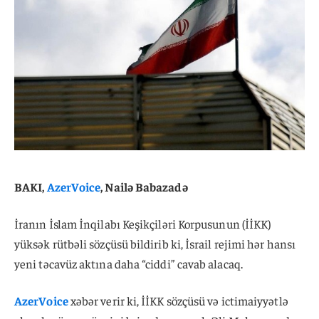
BAKI,
AzerVoice
, Nailə Babazadə
İranın İslam İnqilabı Keşikçiləri Korpusunun (İİKK)
yüksək rütbəli sözçüsü bildirib ki, İsrail rejimi hər hansı
yeni təcavüz aktına daha “ciddi” cavab alacaq.
AzerVoice
xəbər verir ki, İİKK sözçüsü və ictimaiyyətlə