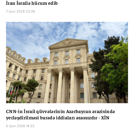
İran İsrailə hücum edib
7 İyun 2026 23:39
CNN-in İsrail qüvvələrinin Azərbaycan ərazisində
yerləşdirilməsi barədə iddiaları əsassızdır - XİN
5 İyun 2026 14:33