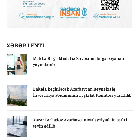
XƏBƏR LENTİ
Məkkə Birgə Müdafiə Zirvəsinin birgə bəyanatı
yayımlanıb
Bakıda keçiriləcək Azərbaycan Beynəlxalq
İnvestisiya Forumunun Təşkilat Komitəsi yaradılıb
Xəzər Fərhadov Azərbaycan Malayziyadakı səfiri
təyin edilib