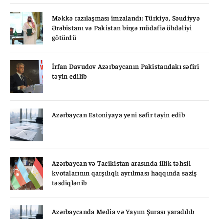
Məkkə razılaşması imzalandı: Türkiyə, Səudiyyə
Ərəbistanı və Pakistan birgə müdafiə öhdəliyi
götürdü
İrfan Davudov Azərbaycanın Pakistandakı səfiri
təyin edilib
Azərbaycan Estoniyaya yeni səfir təyin edib
Azərbaycan və Tacikistan arasında illik təhsil
kvotalarının qarşılıqlı ayrılması haqqında saziş
təsdiqlənib
Azərbaycanda Media və Yayım Şurası yaradılıb