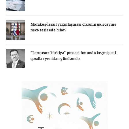
Mərakeş-İsrail yaxınlaşması ölkənin gələcəyinə
necə təsir edə bilər?
“Terrorsuz Türkiyə” prosesi fonunda keçmiş sui-
qəsdlər yenidən gündəmdə