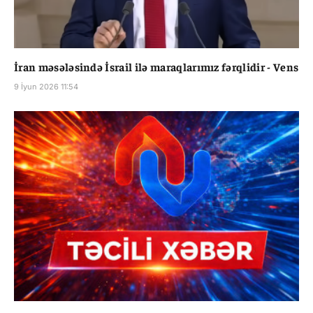
İran məsələsində İsrail ilə maraqlarımız fərqlidir - Vens
9 İyun 2026 11:54