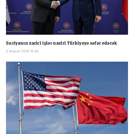
Suriyanın xarici işlər naziri Türkiyəyə səfər edəcək
5 Avqust 2026 15:40