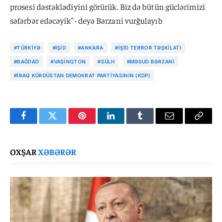
prosesi dəstəklədiyini görürük. Biz də bütün güclərimizi
səfərbər edəcəyik”- deyə Bərzani vurğulayıb
#TÜRKIYƏ
#İŞİD
#ANKARA
#İŞİD TERROR TƏŞKILATI
#BAĞDAD
#VAŞINQTON
#SÜLH
#MƏSUD BƏRZANI
#İRAQ KÜRDÜSTAN DEMOKRAT PARTIYASININ (KDP)
Facebook
Twitter
Pinterest
LinkedIn
Tumblr
Email
Copy
Link
OXŞAR
XƏBƏRƏR