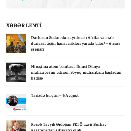
XƏBƏR LENTİ
Darfurun Sudan-dan ayrılması Afrika və ərəb
dünyası üçün hansı riskləri yarada bilər? – 6 əsas
ssenari
Hiroşima atom bombası: İkinci Dünya
müharibəsini bitirən, Soyuq müharibəni başladan
hadisə
Tarixdə bu gün – 6 Avqust
Rəcəb Tayyib Ərdoğan FETÖ üzvü Burkay
Karatepedən şikayətçi olub