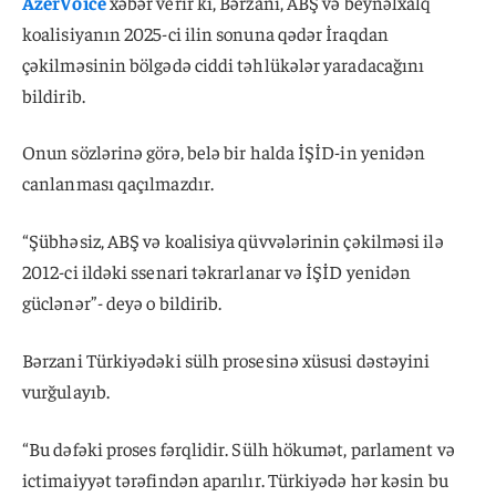
AzerVoice
xəbər verir ki, Bərzani, ABŞ və beynəlxalq
koalisiyanın 2025-ci ilin sonuna qədər İraqdan
çəkilməsinin bölgədə ciddi təhlükələr yaradacağını
bildirib.
Onun sözlərinə görə, belə bir halda İŞİD-in yenidən
canlanması qaçılmazdır.
“Şübhəsiz, ABŞ və koalisiya qüvvələrinin çəkilməsi ilə
2012-ci ildəki ssenari təkrarlanar və İŞİD yenidən
güclənər”- deyə o bildirib.
Bərzani Türkiyədəki sülh prosesinə xüsusi dəstəyini
vurğulayıb.
“Bu dəfəki proses fərqlidir. Sülh hökumət, parlament və
ictimaiyyət tərəfindən aparılır. Türkiyədə hər kəsin bu