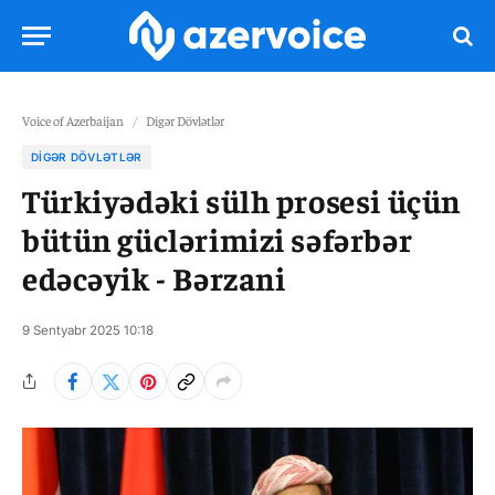
Voice of Azerbaijan
/
Digər Dövlətlər
DIGƏR DÖVLƏTLƏR
Türkiyədəki sülh prosesi üçün
bütün güclərimizi səfərbər
edəcəyik - Bərzani
9 Sentyabr 2025 10:18