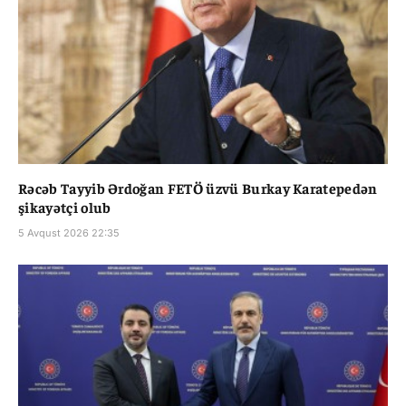
Rəcəb Tayyib Ərdoğan FETÖ üzvü Burkay Karatepedən
şikayətçi olub
5 Avqust 2026 22:35