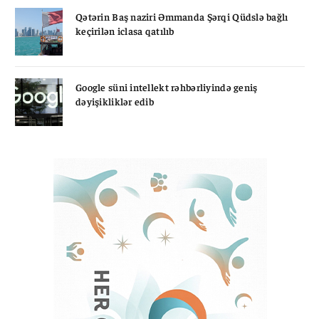
Qətərin Baş naziri Əmmanda Şərqi Qüdslə bağlı
keçirilən iclasa qatılıb
Google süni intellekt rəhbərliyində geniş
dəyişikliklər edib