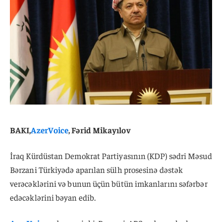
BAKI,
AzerVoice
, Fərid Mikayılov
İraq Kürdüstan Demokrat Partiyasının (KDP) sədri Məsud
Bərzani Türkiyədə aparılan sülh prosesinə dəstək
verəcəklərini və bunun üçün bütün imkanlarını səfərbər
edəcəklərini bəyan edib.