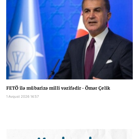
FETÖ ilə mübarizə milli vəzifədir - Ömər Çelik
1 Avqust 2026 14:57