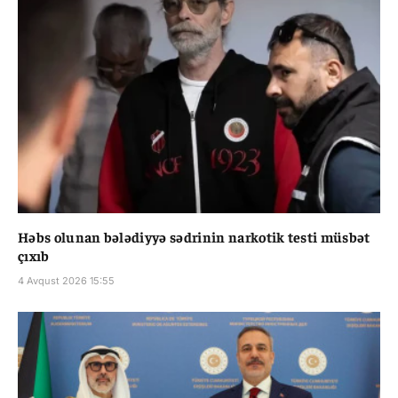
Həbs olunan bələdiyyə sədrinin narkotik testi müsbət
çıxıb
4 Avqust 2026 15:55