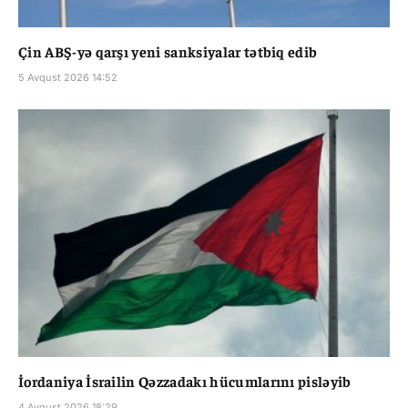
Çin ABŞ-yə qarşı yeni sanksiyalar tətbiq edib
5 Avqust 2026 14:52
İordaniya İsrailin Qəzzadakı hücumlarını pisləyib
4 Avqust 2026 18:29