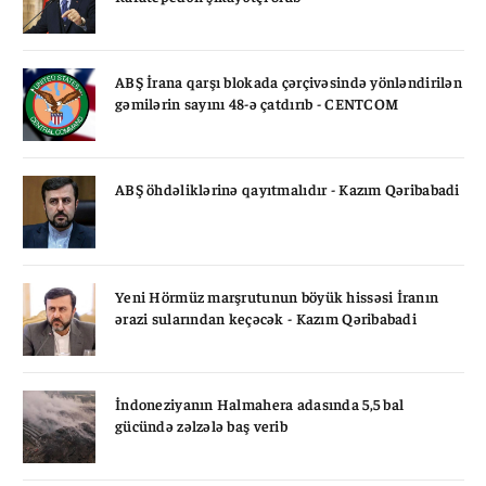
ABŞ İrana qarşı blokada çərçivəsində yönləndirilən
gəmilərin sayını 48-ə çatdırıb - CENTCOM
ABŞ öhdəliklərinə qayıtmalıdır - Kazım Qəribabadi
Yeni Hörmüz marşrutunun böyük hissəsi İranın
ərazi sularından keçəcək - Kazım Qəribabadi
İndoneziyanın Halmahera adasında 5,5 bal
gücündə zəlzələ baş verib