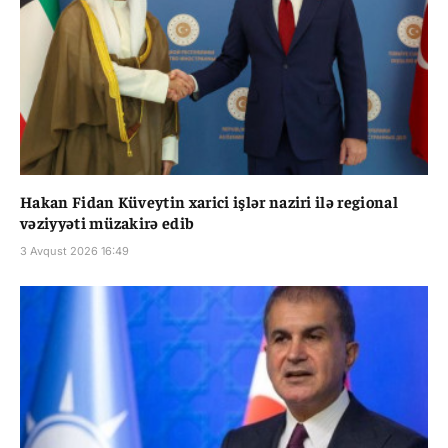
Hakan Fidan Küveytin xarici işlər naziri ilə regional
vəziyyəti müzakirə edib
3 Avqust 2026 16:49