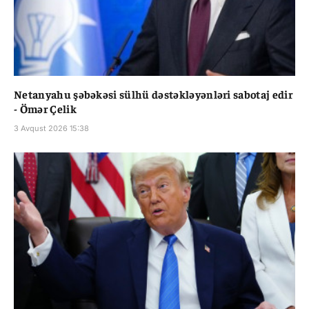
Netanyahu şəbəkəsi sülhü dəstəkləyənləri sabotaj edir
- Ömər Çelik
3 Avqust 2026 15:38