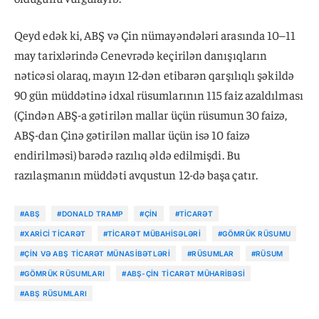
Qeyd edək ki, ABŞ və Çin nümayəndələri arasında 10–11
may tarixlərində Cenevrədə keçirilən danışıqların
nəticəsi olaraq, mayın 12-dən etibarən qarşılıqlı şəkildə
90 gün müddətinə idxal rüsumlarının 115 faiz azaldılması
(Çindən ABŞ-a gətirilən mallar üçün rüsumun 30 faizə,
ABŞ-dan Çinə gətirilən mallar üçün isə 10 faizə
endirilməsi) barədə razılıq əldə edilmişdi. Bu
razılaşmanın müddəti avqustun 12-də başa çatır.
#ABŞ
#DONALD TRAMP
#ÇIN
#TICARƏT
#XARICI TICARƏT
#TICARƏT MÜBAHISƏLƏRI
#GÖMRÜK RÜSUMU
#ÇIN VƏ ABŞ TICARƏT MÜNASIBƏTLƏRI
#RÜSUMLAR
#RÜSUM
#GÖMRÜK RÜSUMLARI
#ABŞ-ÇIN TICARƏT MÜHARIBƏSI
#ABŞ RÜSUMLARI