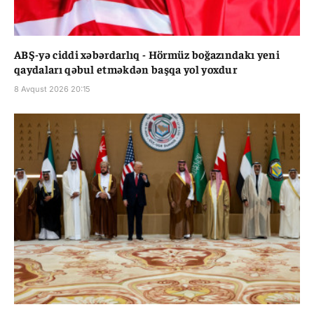
ABŞ-yə ciddi xəbərdarlıq - Hörmüz boğazındakı yeni
qaydaları qəbul etməkdən başqa yol yoxdur
8 Avqust 2026 20:15