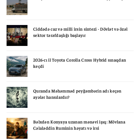
Ciddədə caz və milli irsin sintezi - Dövlət və özəl
sektor tərəfdaşlığı başlayır
2026-cı il Toyota Corolla Cross Hybrid sınaqdan
keçdi
Quranda Məhəmməd peyğəmbərin adı keçən
ayələr hansılardır?
Bəlxdən Konyaya uzanan mənəvi işıq: Mövlana
Cəlaləddin Ruminin həyatı və irsi