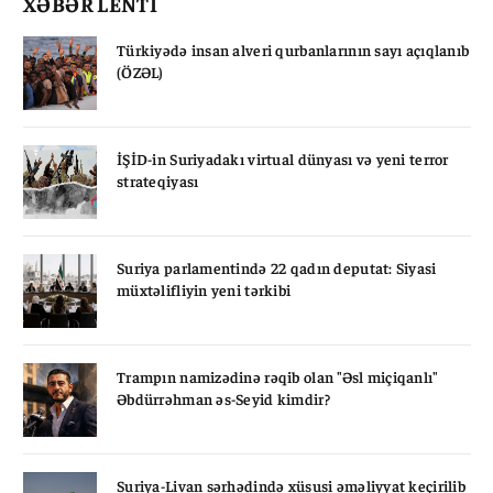
XƏBƏR LENTİ
Türkiyədə insan alveri qurbanlarının sayı açıqlanıb
(ÖZƏL)
İŞİD-in Suriyadakı virtual dünyası və yeni terror
strateqiyası
Suriya parlamentində 22 qadın deputat: Siyasi
müxtəlifliyin yeni tərkibi
Trampın namizədinə rəqib olan "Əsl miçiqanlı"
Əbdürrəhman əs-Seyid kimdir?
Suriya-Livan sərhədində xüsusi əməliyyat keçirilib