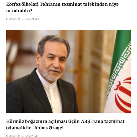
Körfəz ölkələri Tehranın təzminat tələbindən niyə
narahatdır?
8 Avqust 2026 20:08
Hörmüz boğazının açılması üçün ABŞ İrana təzminat
ödəməlidir - Abbas Əraqçi
8 Avqust 2026 19:46