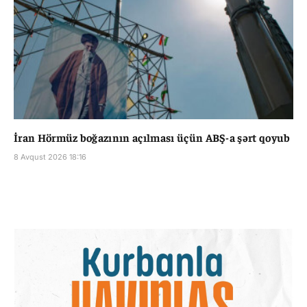
İran Hörmüz boğazının açılması üçün ABŞ-a şərt qoyub
8 Avqust 2026 18:16