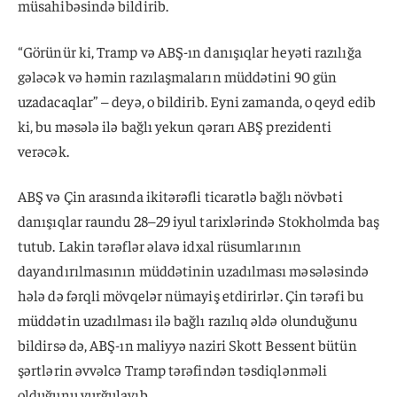
müsahibəsində bildirib.
“Görünür ki, Tramp və ABŞ-ın danışıqlar heyəti razılığa
gələcək və həmin razılaşmaların müddətini 90 gün
uzadacaqlar” – deyə, o bildirib. Eyni zamanda, o qeyd edib
ki, bu məsələ ilə bağlı yekun qərarı ABŞ prezidenti
verəcək.
ABŞ və Çin arasında ikitərəfli ticarətlə bağlı növbəti
danışıqlar raundu 28–29 iyul tarixlərində Stokholmda baş
tutub. Lakin tərəflər əlavə idxal rüsumlarının
dayandırılmasının müddətinin uzadılması məsələsində
hələ də fərqli mövqelər nümayiş etdirirlər. Çin tərəfi bu
müddətin uzadılması ilə bağlı razılıq əldə olunduğunu
bildirsə də, ABŞ-ın maliyyə naziri Skott Bessent bütün
şərtlərin əvvəlcə Tramp tərəfindən təsdiqlənməli
olduğunu vurğulayıb.