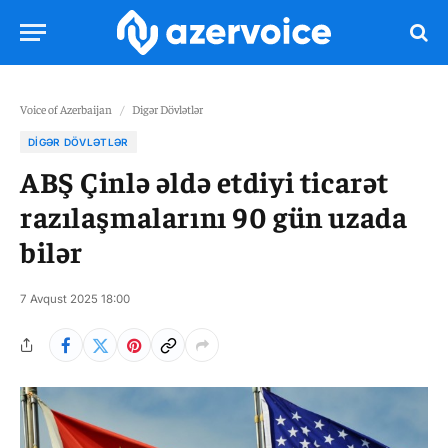
Voice of Azerbaijan
/
Digər Dövlətlər
DIGƏR DÖVLƏTLƏR
ABŞ Çinlə əldə etdiyi ticarət
razılaşmalarını 90 gün uzada
bilər
7 Avqust 2025 18:00