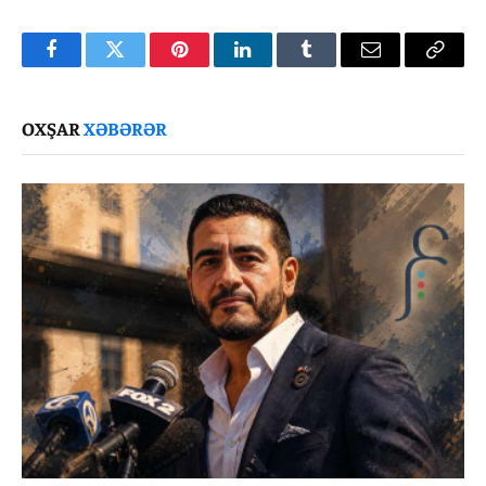
Facebook
Twitter
Pinterest
LinkedIn
Tumblr
Email
Copy
Link
OXŞAR
XƏBƏRƏR