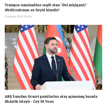
Trampın namizədinə rəqib olan "Əsl miçiqanlı"
Əbdürrəhman əs-Seyid kimdir?
9 Avqust 2026 08:54
ABŞ İrandan ticarət gəmilərinə atəş açmamaq barədə
öhdəlik istəyir - Cey Di Vens