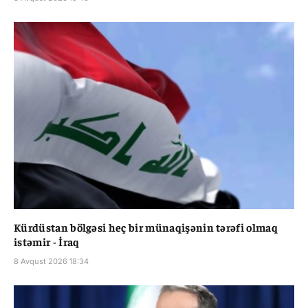
Kürdüstan bölgəsi heç bir münaqişənin tərəfi olmaq
istəmir - İraq
8 Avqust 2026 18:34