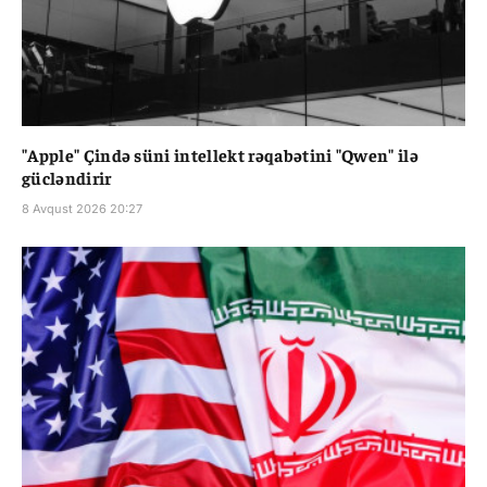
"Apple" Çində süni intellekt rəqabətini "Qwen" ilə
gücləndirir
8 Avqust 2026 20:27