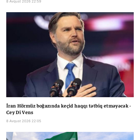
8 Avqust 2026 22:59
İran Hörmüz boğazında keçid haqqı tətbiq etməyəcək -
Cey Di Vens
8 Avqust 2026 22:05