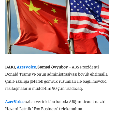
BAKI,
AzerVoice
, Səməd Əyyubov
– ABŞ Prezidenti
Donald Tramp və onun administrasiyası böyük ehtimalla
Çinlə razılığa gələrək gömrük rüsumları ilə bağlı mövcud
razılaşmaların müddətini 90 gün uzadacaq.
AzerVoice
xəbər verir ki, bu barədə ABŞ-ın ticarət naziri
Hovard Latnik “Fox Business” telekanalına