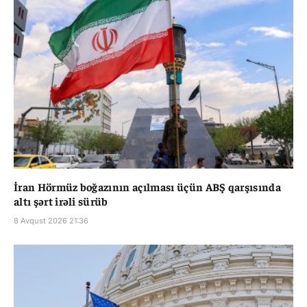
İran Hörmüz boğazının açılması üçün ABŞ qarşısında
altı şərt irəli sürüb
8 Avqust 2026 21:36