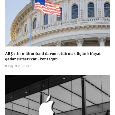
ABŞ-nin müharibəni davam etdirmək üçün kifayət
qədər sursatı var - Pentaqon
8 Avqust 2026 21:01