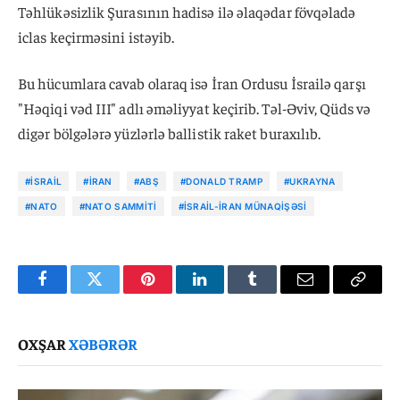
Təhlükəsizlik Şurasının hadisə ilə əlaqədar fövqəladə
iclas keçirməsini istəyib.
Bu hücumlara cavab olaraq isə İran Ordusu İsrailə qarşı
"Həqiqi vəd III" adlı əməliyyat keçirib. Təl-Əviv, Qüds və
digər bölgələrə yüzlərlə ballistik raket buraxılıb.
#İSRAIL
#İRAN
#ABŞ
#DONALD TRAMP
#UKRAYNA
#NATO
#NATO SAMMITI
#İSRAIL-İRAN MÜNAQIŞƏSI
Facebook
Twitter
Pinterest
LinkedIn
Tumblr
Email
Copy
Link
OXŞAR
XƏBƏRƏR