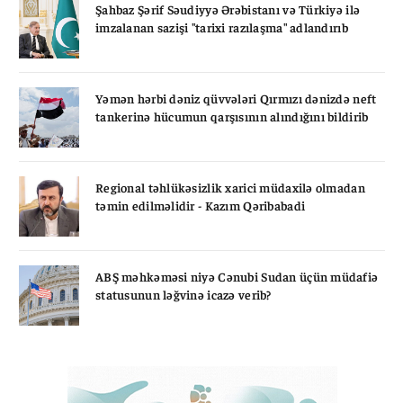
Şahbaz Şərif Səudiyyə Ərəbistanı və Türkiyə ilə
imzalanan sazişi "tarixi razılaşma" adlandırıb
Yəmən hərbi dəniz qüvvələri Qırmızı dənizdə neft
tankerinə hücumun qarşısının alındığını bildirib
Regional təhlükəsizlik xarici müdaxilə olmadan
təmin edilməlidir - Kazım Qəribabadi
ABŞ məhkəməsi niyə Cənubi Sudan üçün müdafiə
statusunun ləğvinə icazə verib?