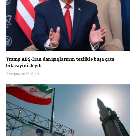
Tramp ABŞ-İran danışıqlarının tezliklə başa çata
biləcəyini deyib
7 Avqust 2026 18:29