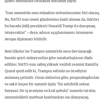
qəzeti mənbələrə istinadən məlumat yayıb.
“İran sammitdə əsas müzakirə mövzularından biri olacaq.
Bu, NATO-nun rəsmi gündəminə daxil olmasa da, liderlər
bu barədə [ABŞ prezidenti Donald] Tramp ilə danışmaq
istəyəcəklər” – deyə, adının açıqlanmasını istəməyən
Avropa diplomatı bildirib.
Bəzi ölkələr isə Trampın sammitdə necə davranacağı
barədə qeyri-müəyyənliyə görə narahatlıqlarını ifadə
ediblər. NATO-nun sabiq yüksək vəzifəli rəsmisi Kamilla
Qrand qeyd edib ki, Trampın əslində nə istədiyini
anlamaq çətindir. Onun sözlərinə görə, proqnozlaşdırılan
və sakit keçən bir sammit üçün “bir səhifəlik yekun
bəyanat, bir iş sessiyası və kral qəbulu” nəzərdə tutulur,
uzunmüddətli mətbuat konfransları isə olmayacaq.