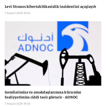
Levi Strauss kibertəhlükəsizlik insidentini açıqlayıb
7 Avqust 2026 19:34
Gəmilərimizə və əməkdaşlarımıza hücumlar
fəaliyyətimizə ciddi təsir göstərir - ADNOC
7 Avqust 2026 19:30