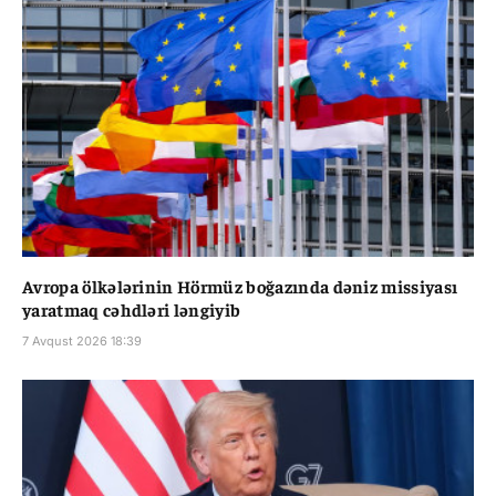
Avropa ölkələrinin Hörmüz boğazında dəniz missiyası
yaratmaq cəhdləri ləngiyib
7 Avqust 2026 18:39