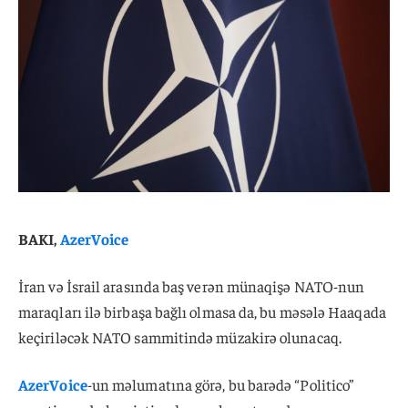
BAKI,
AzerVoice
İran və İsrail arasında baş verən münaqişə NATO-nun
maraqları ilə birbaşa bağlı olmasa da, bu məsələ Haaqada
keçiriləcək NATO sammitində müzakirə olunacaq.
AzerVoice
-un məlumatına görə, bu barədə “Politico”