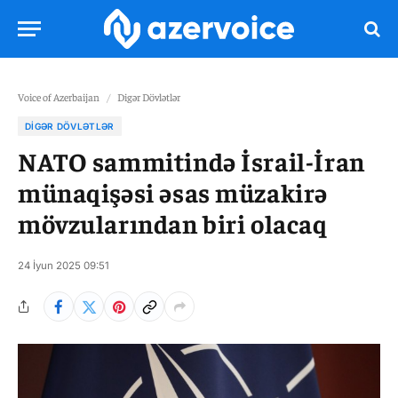
Voice of Azerbaijan
/
Digər Dövlətlər
DIGƏR DÖVLƏTLƏR
NATO sammitində İsrail-İran
münaqişəsi əsas müzakirə
mövzularından biri olacaq
24 İyun 2025 09:51