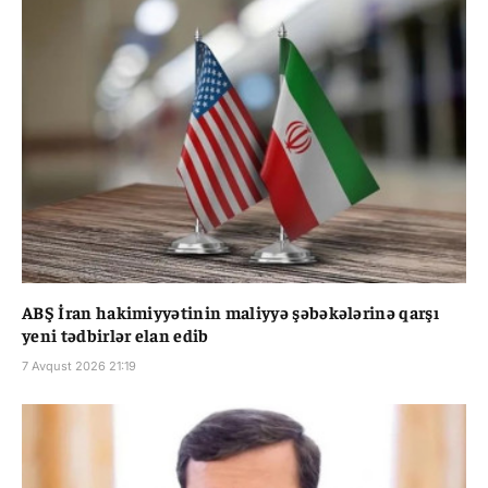
ABŞ İran hakimiyyətinin maliyyə şəbəkələrinə qarşı
yeni tədbirlər elan edib
7 Avqust 2026 21:19