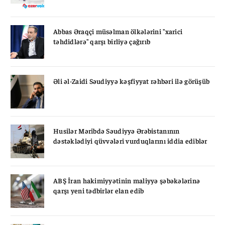
Abbas Əraqçi müsəlman ölkələrini "xarici
təhdidlərə" qarşı birliyə çağırıb
Əli əl-Zaidi Səudiyyə kəşfiyyat rəhbəri ilə görüşüb
Husilər Məribdə Səudiyyə Ərəbistanının
dəstəklədiyi qüvvələri vurduqlarını iddia ediblər
ABŞ İran hakimiyyətinin maliyyə şəbəkələrinə
qarşı yeni tədbirlər elan edib