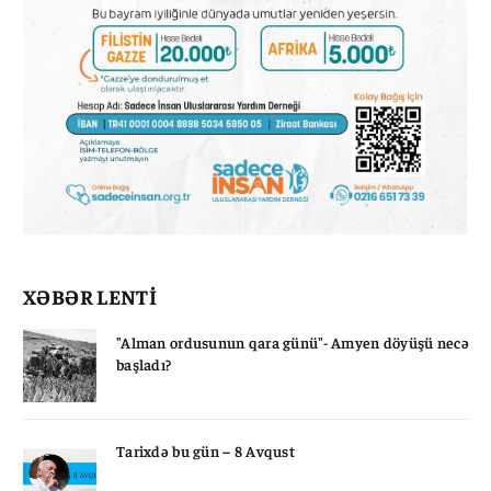
XƏBƏR LENTİ
"Alman ordusunun qara günü"- Amyen döyüşü necə
başladı?
Tarixdə bu gün – 8 Avqust