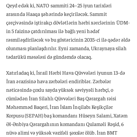
Qeyd edək ki, NATO sammiti 24–25 iyun tarixləri
arasında Haaqa şəhərində keçiriləcək. Sammit
çərçivəsində iştirakçı dövlətlərin hərbi xərclərinin ÜDM-
in 5 faizinə çatdırılması ilə bağlı yeni hədəf
rəsmiləşdiriləcək və bu göstəricinin 2035-ci ilə qədər əldə
olunması planlaşdırılır. Eyni zamanda, Ukraynaya silah
tədarükü məsələsi də gündəmdə olacaq.
Xatırladaq ki, İsrail Hərbi Hava Qüvvələri iyunun 13-də
İran ərazisinə hava zərbələri endiriblər. Zərbələr
nəticəsində çoxlu sayda yüksək səviyyəli hərbçi, o
cümlədən İran Silahlı Qüvvələri Baş Qərargah rəisi
Məhəmməd Baqeri, İran İslam İnqilabı Keşikçilər
Korpusu (SEPAH) baş komandanı Hüseyn Salami, Xatəm
Əl-Ənbiya Qərargahının komandanı Qulaməli Rəşid, 6
nüvə alimi və yüksək vəzifəli şəxslər ölüb. İran BMT