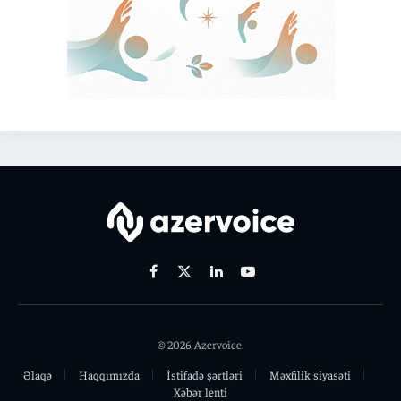
Facebook
X
Linkedin
Youtube
(Twitter)
© 2026 Azervoice.
Əlaqə
Haqqımızda
İstifadə şərtləri
Məxfilik siyasəti
Xəbər lenti