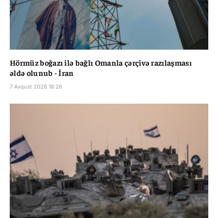
Hörmüz boğazı ilə bağlı Omanla çərçivə razılaşması
əldə olunub - İran
7 Avqust 2026 18:26