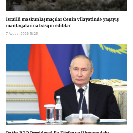
İsrailli məskunlaşmaçılar Cenin vilayətində yaşayış
məntəqələrinə basqın ediblər
7 Avqust 2026 18:25
Putin BƏƏ Prezidenti ilə Körfəz və Ukraynadakı