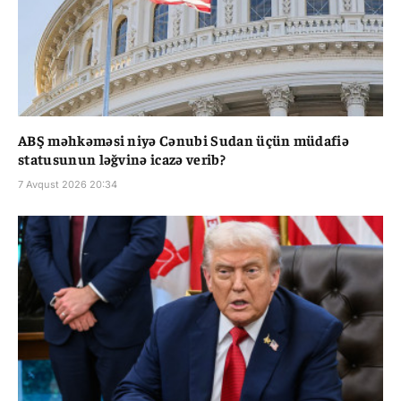
ABŞ məhkəməsi niyə Cənubi Sudan üçün müdafiə
statusunun ləğvinə icazə verib?
7 Avqust 2026 20:34