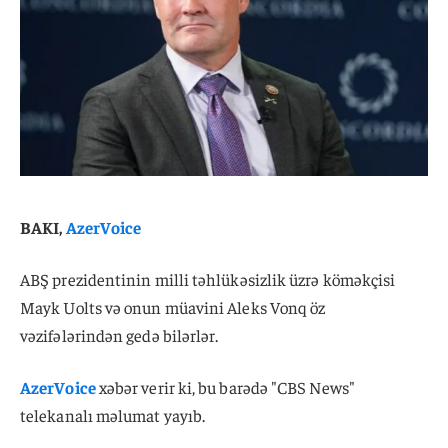
BAKI,
AzerVoice
ABŞ prezidentinin milli təhlükəsizlik üzrə köməkçisi
Mayk Uolts və onun müavini Aleks Vonq öz
vəzifələrindən gedə bilərlər.
AzerVoice
xəbər verir ki, bu barədə "CBS News"
telekanalı məlumat yayıb.