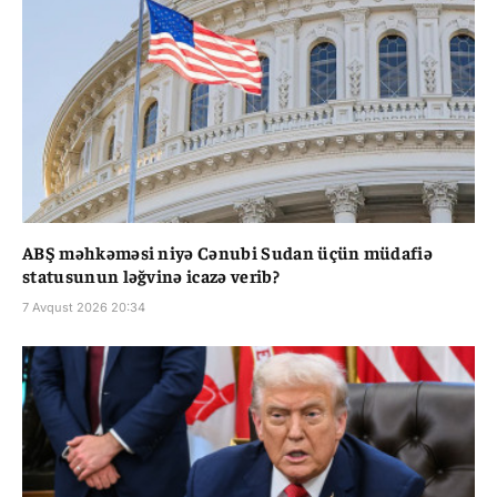
ABŞ məhkəməsi niyə Cənubi Sudan üçün müdafiə
statusunun ləğvinə icazə verib?
7 Avqust 2026 20:34