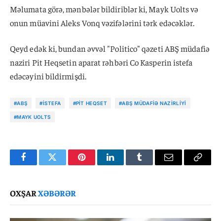
Məlumata görə, mənbələr bildiriblər ki, Mayk Uolts və
onun müavini Aleks Vonq vəzifələrini tərk edəcəklər.
Qeyd edək ki, bundan əvvəl "Politico" qəzeti ABŞ müdafiə
naziri Pit Heqsetin aparat rəhbəri Co Kasperin istefa
edəcəyini bildirmişdi.
#ABŞ
#ISTEFA
#PIT HEQSET
#ABŞ MÜDAFIƏ NAZIRLIYI
#MAYK UOLTS
Facebook
Twitter
Pinterest
LinkedIn
Tumblr
Email
Copy
Link
OXŞAR
XƏBƏRƏR