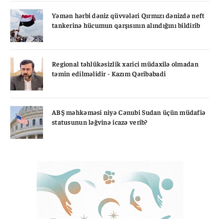
Yəmən hərbi dəniz qüvvələri Qırmızı dənizdə neft
tankerinə hücumun qarşısının alındığını bildirib
Regional təhlükəsizlik xarici müdaxilə olmadan
təmin edilməlidir - Kazım Qəribabadi
ABŞ məhkəməsi niyə Cənubi Sudan üçün müdafiə
statusunun ləğvinə icazə verib?