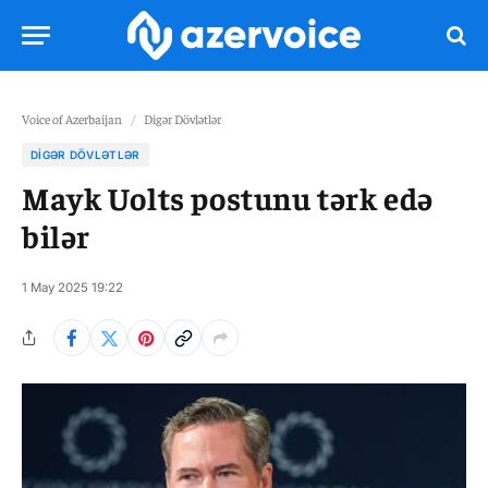
Voice of Azerbaijan
/
Digər Dövlətlər
DIGƏR DÖVLƏTLƏR
Mayk Uolts postunu tərk edə
bilər
1 May 2025 19:22