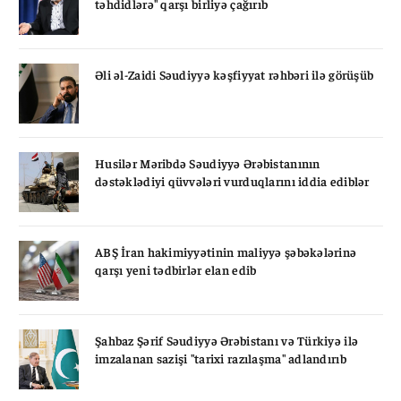
təhdidlərə" qarşı birliyə çağırıb
Əli əl-Zaidi Səudiyyə kəşfiyyat rəhbəri ilə görüşüb
Husilər Məribdə Səudiyyə Ərəbistanının
dəstəklədiyi qüvvələri vurduqlarını iddia ediblər
ABŞ İran hakimiyyətinin maliyyə şəbəkələrinə
qarşı yeni tədbirlər elan edib
Şahbaz Şərif Səudiyyə Ərəbistanı və Türkiyə ilə
imzalanan sazişi "tarixi razılaşma" adlandırıb