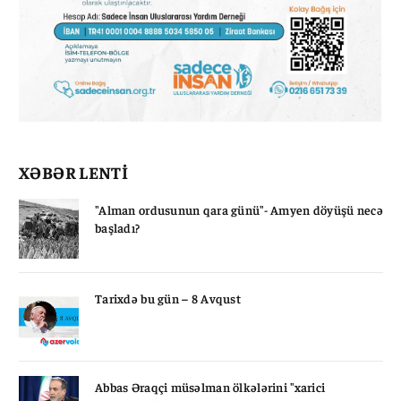
XƏBƏR LENTİ
"Alman ordusunun qara günü"- Amyen döyüşü necə
başladı?
Tarixdə bu gün – 8 Avqust
Abbas Əraqçi müsəlman ölkələrini "xarici