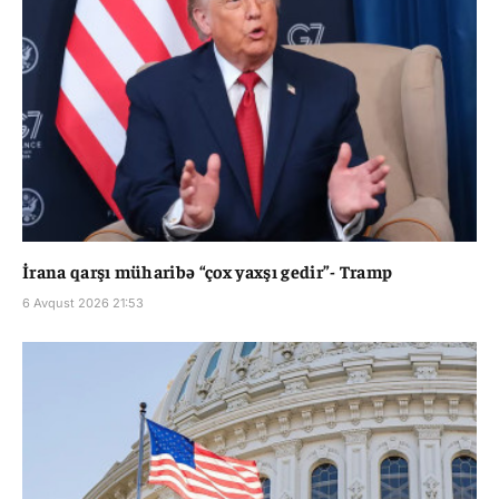
İrana qarşı müharibə “çox yaxşı gedir”- Tramp
6 Avqust 2026 21:53