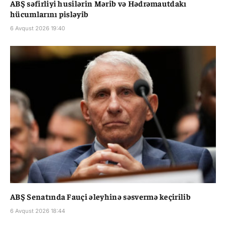
ABŞ səfirliyi husilərin Mərib və Hədrəmautdakı
hücumlarını pisləyib
6 Avqust 2026 19:40
ABŞ Senatında Fauçi əleyhinə səsvermə keçirilib
6 Avqust 2026 18:44