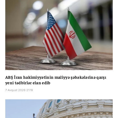
ABŞ İran hakimiyyətinin maliyyə şəbəkələrinə qarşı
yeni tədbirlər elan edib
7 Avqust 2026 21:19