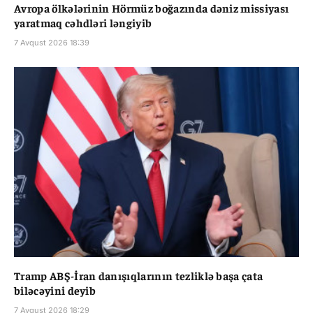
Avropa ölkələrinin Hörmüz boğazında dəniz missiyası
yaratmaq cəhdləri ləngiyib
7 Avqust 2026 18:39
Tramp ABŞ-İran danışıqlarının tezliklə başa çata
biləcəyini deyib
7 Avqust 2026 18:29