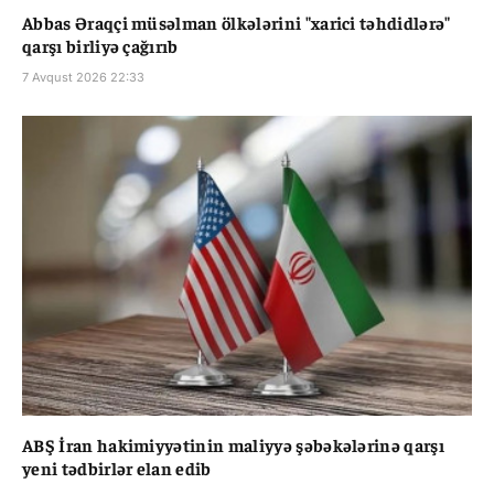
Abbas Əraqçi müsəlman ölkələrini "xarici təhdidlərə"
qarşı birliyə çağırıb
7 Avqust 2026 22:33
ABŞ İran hakimiyyətinin maliyyə şəbəkələrinə qarşı
yeni tədbirlər elan edib