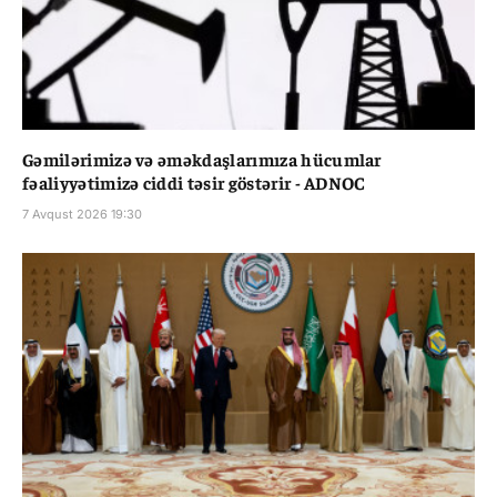
Gəmilərimizə və əməkdaşlarımıza hücumlar
fəaliyyətimizə ciddi təsir göstərir - ADNOC
7 Avqust 2026 19:30