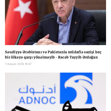
Səudiyyə Ərəbistanı və Pakistanla müdafiə sazişi heç
bir ölkəyə qarşı yönəlməyib - Rəcəb Tayyib Ərdoğan
7 Avqust 2026 19:47