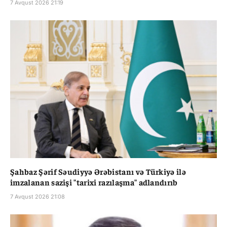
7 Avqust 2026 21:19
Şahbaz Şərif Səudiyyə Ərəbistanı və Türkiyə ilə
imzalanan sazişi "tarixi razılaşma" adlandırıb
7 Avqust 2026 21:08