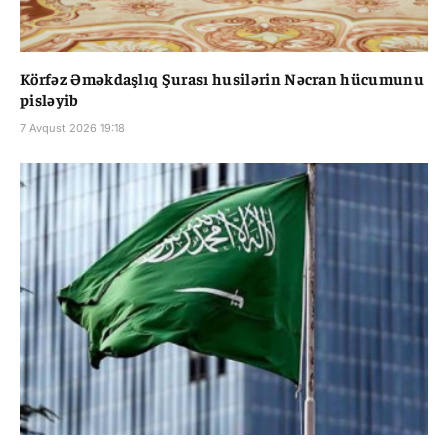
Körfəz Əməkdaşlıq Şurası husilərin Nəcran hücumunu
pisləyib
7 Avqust 2026 19:18