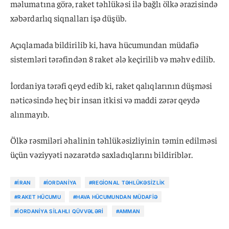
məlumatına görə, raket təhlükəsi ilə bağlı ölkə ərazisində
xəbərdarlıq siqnalları işə düşüb.
Açıqlamada bildirilib ki, hava hücumundan müdafiə
sistemləri tərəfindən 8 raket ələ keçirilib və məhv edilib.
İordaniya tərəfi qeyd edib ki, raket qalıqlarının düşməsi
nəticəsində heç bir insan itkisi və maddi zərər qeydə
alınmayıb.
Ölkə rəsmiləri əhalinin təhlükəsizliyinin təmin edilməsi
üçün vəziyyəti nəzarətdə saxladıqlarını bildiriblər.
#İRAN
#İORDANIYA
#REGIONAL TƏHLÜKƏSIZLIK
#RAKET HÜCUMU
#HAVA HÜCUMUNDAN MÜDAFIƏ
#İORDANIYA SILAHLI QÜVVƏLƏRI
#AMMAN