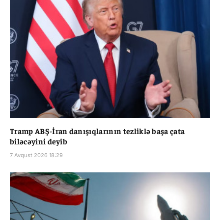
Tramp ABŞ-İran danışıqlarının tezliklə başa çata
biləcəyini deyib
7 Avqust 2026 18:29