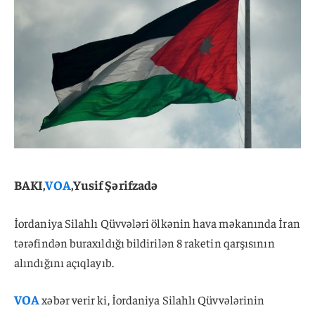
BAKI,
VOA
,Yusif Şərifzadə
İordaniya Silahlı Qüvvələri ölkənin hava məkanında İran
tərəfindən buraxıldığı bildirilən 8 raketin qarşısının
alındığını açıqlayıb.
VOA
xəbər verir ki, İordaniya Silahlı Qüvvələrinin