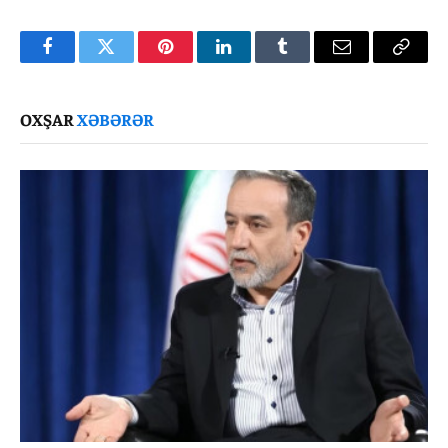
Facebook
Twitter
Pinterest
LinkedIn
Tumblr
Email
Copy
Link
OXŞAR
XƏBƏRƏR