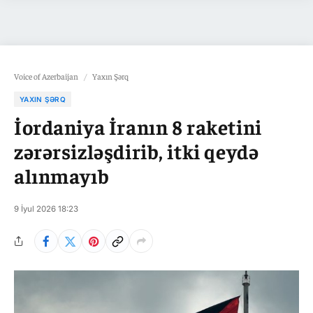
Voice of Azerbaijan
/
Yaxın Şərq
YAXIN ŞƏRQ
İordaniya İranın 8 raketini
zərərsizləşdirib, itki qeydə
alınmayıb
9 İyul 2026 18:23