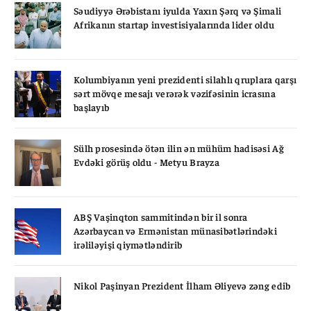
Səudiyyə Ərəbistanı iyulda Yaxın Şərq və Şimali
Afrikanın startap investisiyalarında lider oldu
Kolumbiyanın yeni prezidenti silahlı qruplara qarşı
sərt mövqe mesajı verərək vəzifəsinin icrasına
başlayıb
Sülh prosesində ötən ilin ən mühüm hadisəsi Ağ
Evdəki görüş oldu - Metyu Brayza
ABŞ Vaşinqton sammitindən bir il sonra
Azərbaycan və Ermənistan münasibətlərindəki
irəliləyişi qiymətləndirib
Nikol Paşinyan Prezident İlham Əliyevə zəng edib