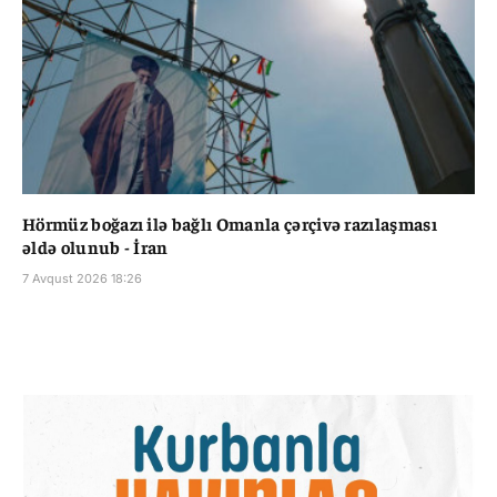
Hörmüz boğazı ilə bağlı Omanla çərçivə razılaşması
əldə olunub - İran
7 Avqust 2026 18:26