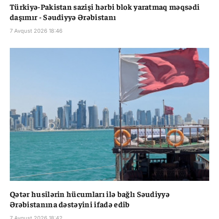
Türkiyə-Pakistan sazişi hərbi blok yaratmaq məqsədi
daşımır - Səudiyyə Ərəbistanı
7 Avqust 2026 18:46
Qətər husilərin hücumları ilə bağlı Səudiyyə
Ərəbistanına dəstəyini ifadə edib
7 Avqust 2026 18:42