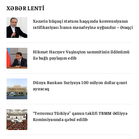
XƏBƏR LENTİ
Xəzərin hüquqi statusu haqqında konvensiyanın
ratifikasiyası İranın mənafeyinə uyğundur – Əraqçi
Hikmət Hacıyev Vaşinqton sammitinin ildönümü
ilə bağlı paylaşım edib
Dünya Bankası Suriyaya 100 milyon dollar qrant
ayıracaq
“Terrorsuz Türkiyə” qanun təklifi TBMM Ədliyyə
Komissiyasında qəbul edilib