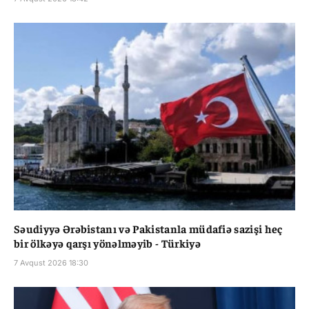
Səudiyyə Ərəbistanı və Pakistanla müdafiə sazişi heç
bir ölkəyə qarşı yönəlməyib - Türkiyə
7 Avqust 2026 18:30