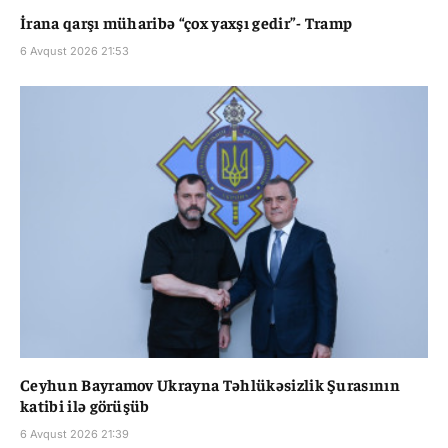
İrana qarşı müharibə “çox yaxşı gedir”- Tramp
6 Avqust 2026 21:53
Ceyhun Bayramov Ukrayna Təhlükəsizlik Şurasının
katibi ilə görüşüb
6 Avqust 2026 21:39