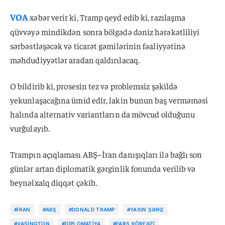
VOA
xəbər verir ki, Tramp qeyd edib ki, razılaşma
qüvvəyə mindikdən sonra bölgədə dəniz hərəkətliliyi
sərbəstləşəcək və ticarət gəmilərinin fəaliyyətinə
məhdudiyyətlər aradan qaldırılacaq.
O bildirib ki, prosesin tez və problemsiz şəkildə
yekunlaşacağına ümid edir, lakin bunun baş verməməsi
halında alternativ variantların da mövcud olduğunu
vurğulayıb.
Trampın açıqlaması ABŞ–İran danışıqları ilə bağlı son
günlər artan diplomatik gərginlik fonunda verilib və
beynəlxalq diqqət çəkib.
#İRAN
#ABŞ
#DONALD TRAMP
#YAXIN ŞƏRQ
#VAŞINQTON
#DIPLOMATIYA
#FARS KÖRFƏZI