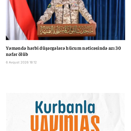
Yəməndə hərbi düşərgələrə hücum nəticəsində azı 30
nəfər ölüb
6 Avqust 2026 18:12