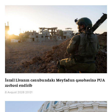
İsrail Livanın cənubundakı Meyfadun qəsəbəsinə PUA
zərbəsi endirib
6 Avqust 2026 20:01