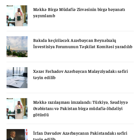
Məkkə Birgə Müdafiə Zirvəsinin birgə bəyanatı
yayımlanıb
Bakıda keçiriləcək Azərbaycan Beynəlxalq
İnvestisiya Forumunun Təşkilat Komitəsi yaradılıb
Xəzər Fərhadov Azərbaycan Malayziyadakı səfiri
təyin edilib
Məkkə razılaşması imzalandı: Türkiyə, Səudiyyə
Ərəbistanı və Pakistan birgə müdafiə öhdəliyi
götürdü
İrfan Davudov Azərbaycanın Pakistandakı səfiri
təyin edilib