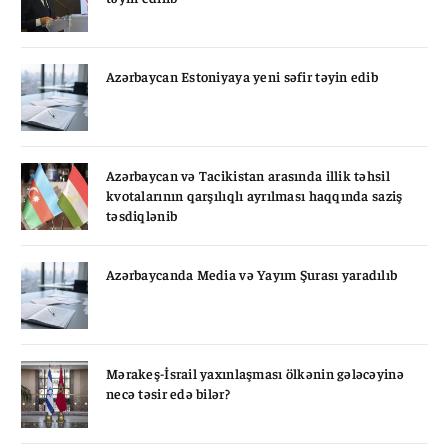
Azərbaycan Estoniyaya yeni səfir təyin edib
Azərbaycan və Tacikistan arasında illik təhsil
kvotalarının qarşılıqlı ayrılması haqqında saziş
təsdiqlənib
Azərbaycanda Media və Yayım Şurası yaradılıb
Mərakeş-İsrail yaxınlaşması ölkənin gələcəyinə
necə təsir edə bilər?