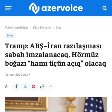
Voice of Azerbaijan
/
Digər Dövlətlər
/
İran
İRAN
Tramp: ABŞ–İran razılaşması
sabah imzalanacaq, Hörmüz
boğazı “hamı üçün açıq” olacaq
13 İyun 2026 21:07