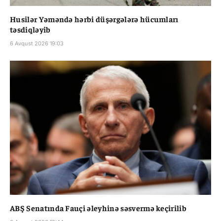
Husilər Yəməndə hərbi düşərgələrə hücumları
təsdiqləyib
6 Avqust 2026 19:03
ABŞ Senatında Fauçi əleyhinə səsvermə keçirilib