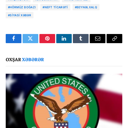
#HÖRMÜZ BOĞAZI
#NEFT TICARƏTI
#BEYNƏLXALQ
#SIYASI XƏBƏR
Facebook
Twitter
Pinterest
LinkedIn
Tumblr
Email
Copy
Link
OXŞAR
XƏBƏRƏR