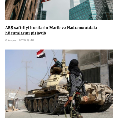
ABŞ səfirliyi husilərin Mərib və Hədrəmautdakı
hücumlarını pisləyib
6 Avqust 2026 19:40