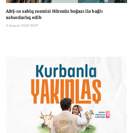
ABŞ-ın sabiq rəsmisi Hörmüz boğazı ilə bağlı
xəbərdarlıq edib
5 Avqust 2026 19:07