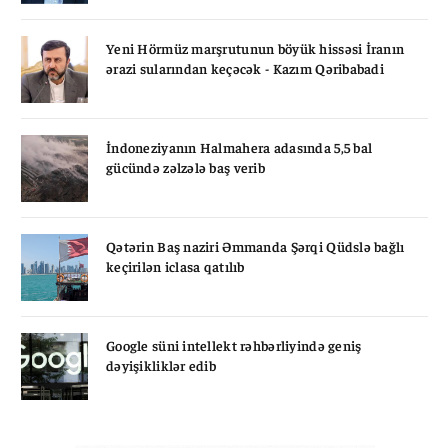
Yeni Hörmüz marşrutunun böyük hissəsi İranın
ərazi sularından keçəcək - Kazım Qəribabadi
İndoneziyanın Halmahera adasında 5,5 bal
gücündə zəlzələ baş verib
Qətərin Baş naziri Əmmanda Şərqi Qüdslə bağlı
keçirilən iclasa qatılıb
Google süni intellekt rəhbərliyində geniş
dəyişikliklər edib