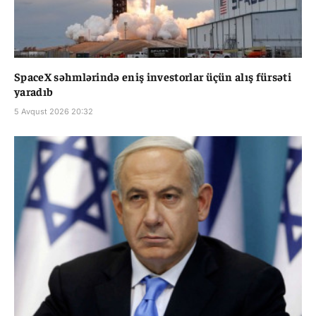
SpaceX səhmlərində eniş investorlar üçün alış fürsəti
yaradıb
5 Avqust 2026 20:32