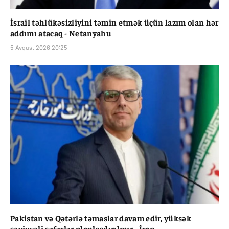
İsrail təhlükəsizliyini təmin etmək üçün lazım olan hər
addımı atacaq - Netanyahu
5 Avqust 2026 20:25
Pakistan və Qətərlə təmaslar davam edir, yüksək
səviyyəli səfərlər planlaşdırılmır - İran