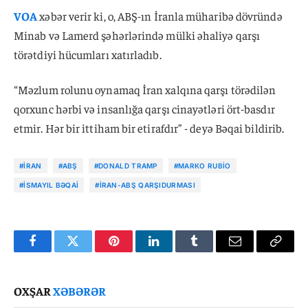
VOA
xəbər verir ki, o, ABŞ-ın İranla müharibə dövründə
Minab və Lamerd şəhərlərində mülki əhaliyə qarşı
törətdiyi hücumları xatırladıb.
“Məzlum rolunu oynamaq İran xalqına qarşı törədilən
qorxunc hərbi və insanlığa qarşı cinayətləri ört-basdır
etmir. Hər bir ittiham bir etirafdır” - deyə Bəqai bildirib.
#İRAN
#ABŞ
#DONALD TRAMP
#MARKO RUBIO
#İSMAYIL BƏQAI
#İRAN-ABŞ QARŞIDURMASI
Facebook
Twitter
Pinterest
LinkedIn
Tumblr
Email
Copy
Link
OXŞAR
XƏBƏRƏR