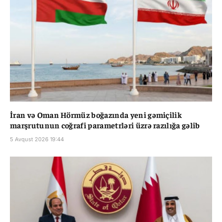
İran və Oman Hörmüz boğazında yeni gəmiçilik
marşrutunun coğrafi parametrləri üzrə razılığa gəlib
5 Avqust 2026 19:44