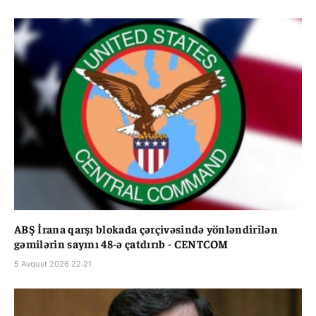
ABŞ İrana qarşı blokada çərçivəsində yönləndirilən
gəmilərin sayını 48-ə çatdırıb - CENTCOM
5 Avqust 2026 22:21