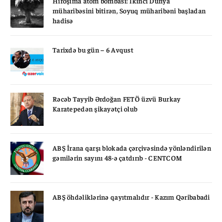
Hiroşima atom bombası: İkinci Dünya
müharibəsini bitirən, Soyuq müharibəni başladan
hadisə
Tarixdə bu gün – 6 Avqust
Rəcəb Tayyib Ərdoğan FETÖ üzvü Burkay
Karatepedən şikayətçi olub
ABŞ İrana qarşı blokada çərçivəsində yönləndirilən
gəmilərin sayını 48-ə çatdırıb - CENTCOM
ABŞ öhdəliklərinə qayıtmalıdır - Kazım Qəribabadi