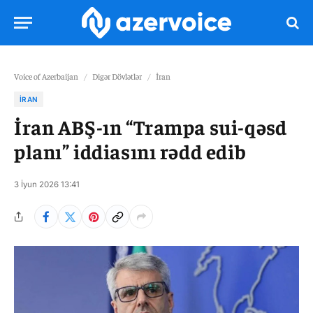
Voice of Azerbaijan
/
Digər Dövlətlər
/
İran
İRAN
İran ABŞ-ın “Trampa sui-qəsd
planı” iddiasını rədd edib
3 İyun 2026 13:41