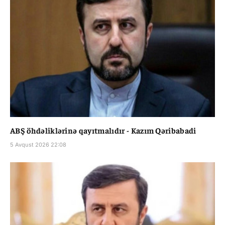
ABŞ öhdəliklərinə qayıtmalıdır - Kazım Qəribabadi
5 Avqust 2026 22:08