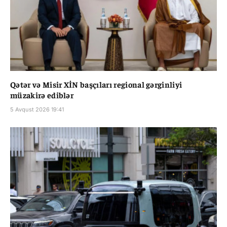
Qətər və Misir XİN başçıları regional gərginliyi
müzakirə ediblər
5 Avqust 2026 19:41