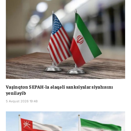
Vaşinqton SEPAH-la əlaqəli sanksiyalar siyahısını
yeniləyib
5 Avqust 2026 19:48