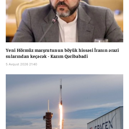
Yeni Hörmüz marşrutunun böyük hissəsi İranın ərazi
sularından keçəcək - Kazım Qəribabadi
5 Avqust 2026 21:40