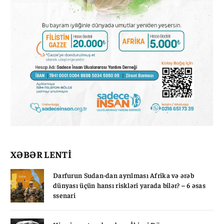
XƏBƏR LENTİ
Darfurun Sudan-dan ayrılması Afrika və ərəb
dünyası üçün hansı riskləri yarada bilər? – 6 əsas
ssenari