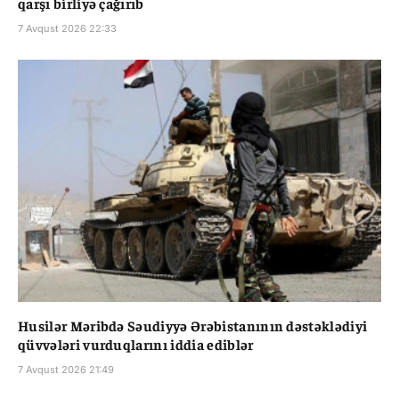
qarşı birliyə çağırıb
7 Avqust 2026 22:33
Husilər Məribdə Səudiyyə Ərəbistanının dəstəklədiyi
qüvvələri vurduqlarını iddia ediblər
7 Avqust 2026 21:49