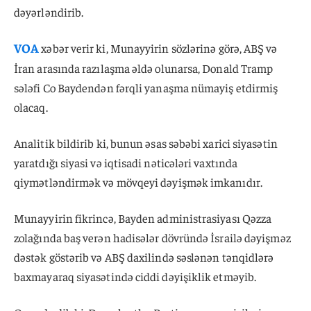
dəyərləndirib.
VOA
xəbər verir ki, Munayyirin sözlərinə görə, ABŞ və
İran arasında razılaşma əldə olunarsa, Donald Tramp
sələfi Co Baydendən fərqli yanaşma nümayiş etdirmiş
olacaq.
Analitik bildirib ki, bunun əsas səbəbi xarici siyasətin
yaratdığı siyasi və iqtisadi nəticələri vaxtında
qiymətləndirmək və mövqeyi dəyişmək imkanıdır.
Munayyirin fikrincə, Bayden administrasiyası Qəzza
zolağında baş verən hadisələr dövründə İsrailə dəyişməz
dəstək göstərib və ABŞ daxilində səslənən tənqidlərə
baxmayaraq siyasətində ciddi dəyişiklik etməyib.