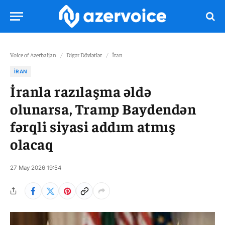
Voice of Azerbaijan
/
Digər Dövlətlər
/
İran
İRAN
İranla razılaşma əldə
olunarsa, Tramp Baydendən
fərqli siyasi addım atmış
olacaq
27 May 2026 19:54