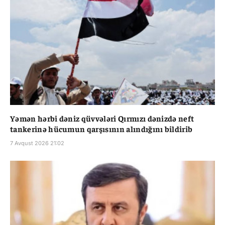
Yəmən hərbi dəniz qüvvələri Qırmızı dənizdə neft
tankerinə hücumun qarşısının alındığını bildirib
7 Avqust 2026 21:02