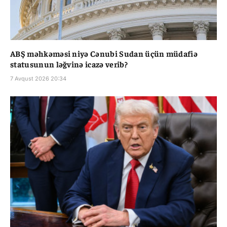
ABŞ məhkəməsi niyə Cənubi Sudan üçün müdafiə
statusunun ləğvinə icazə verib?
7 Avqust 2026 20:34