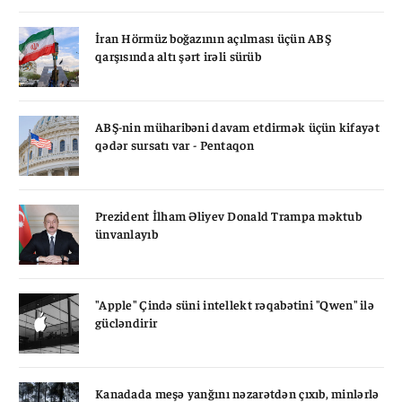
İran Hörmüz boğazının açılması üçün ABŞ
qarşısında altı şərt irəli sürüb
ABŞ-nin müharibəni davam etdirmək üçün kifayət
qədər sursatı var - Pentaqon
Prezident İlham Əliyev Donald Trampa məktub
ünvanlayıb
"Apple" Çində süni intellekt rəqabətini "Qwen" ilə
gücləndirir
Kanadada meşə yanğını nəzarətdən çıxıb, minlərlə