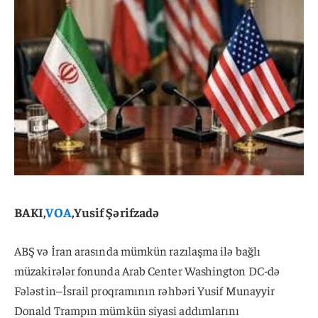
BAKI,
VOA
,Yusif Şərifzadə
ABŞ və İran arasında mümkün razılaşma ilə bağlı
müzakirələr fonunda Arab Center Washington DC-də
Fələstin–İsrail proqramının rəhbəri Yusif Munayyir
Donald Trampın mümkün siyasi addımlarını