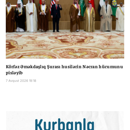
Körfəz Əməkdaşlıq Şurası husilərin Nəcran hücumunu
pisləyib
7 Avqust 2026 19:18