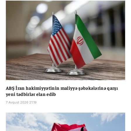
ABŞ İran hakimiyyətinin maliyyə şəbəkələrinə qarşı
yeni tədbirlər elan edib
7 Avqust 2026 21:19