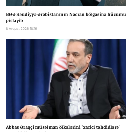
BƏƏ Səudiyyə Ərəbistanının Nəcran bölgəsinə hücumu
pisləyib
8 Avqust 2026 18:19
Abbas Əraqçi müsəlman ölkələrini "xarici təhdidlərə"