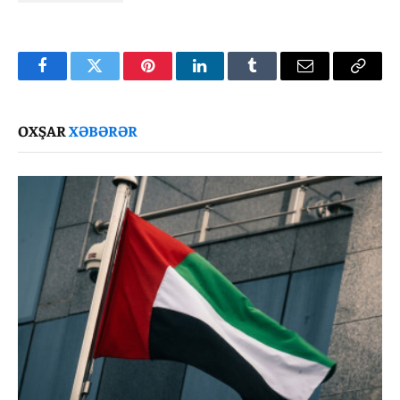
Facebook
Twitter
Pinterest
LinkedIn
Tumblr
Email
Copy
Link
OXŞAR
XƏBƏRƏR