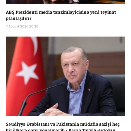
ABŞ Prezidenti media tənzimləyicisinə yeni təyinat
planlaşdırır
7 Avqust 2026 20:30
Səudiyyə Ərəbistanı və Pakistanla müdafiə sazişi heç
bir ölkəyə qarşı yönəlməyib - Rəcəb Tayyib Ərdoğan