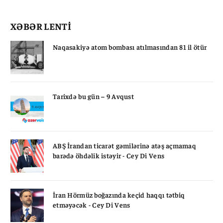
XƏBƏR LENTİ
Naqasakiyə atom bombası atılmasından 81 il ötür
Tarixdə bu gün – 9 Avqust
ABŞ İrandan ticarət gəmilərinə atəş açmamaq
barədə öhdəlik istəyir - Cey Di Vens
İran Hörmüz boğazında keçid haqqı tətbiq
etməyəcək - Cey Di Vens