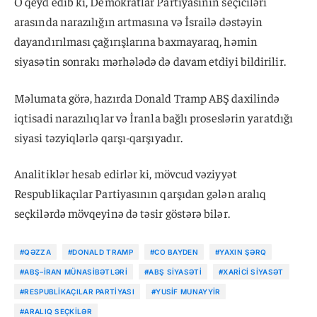
O qeyd edib ki, Demokratlar Partiyasının seçiciləri
arasında narazılığın artmasına və İsrailə dəstəyin
dayandırılması çağırışlarına baxmayaraq, həmin
siyasətin sonrakı mərhələdə də davam etdiyi bildirilir.
Məlumata görə, hazırda Donald Tramp ABŞ daxilində
iqtisadi narazılıqlar və İranla bağlı proseslərin yaratdığı
siyasi təzyiqlərlə qarşı-qarşıyadır.
Analitiklər hesab edirlər ki, mövcud vəziyyət
Respublikaçılar Partiyasının qarşıdan gələn aralıq
seçkilərdə mövqeyinə də təsir göstərə bilər.
#QƏZZA
#DONALD TRAMP
#CO BAYDEN
#YAXIN ŞƏRQ
#ABŞ–İRAN MÜNASIBƏTLƏRI
#ABŞ SIYASƏTI
#XARICI SIYASƏT
#RESPUBLIKAÇILAR PARTIYASI
#YUSIF MUNAYYIR
#ARALIQ SEÇKILƏR