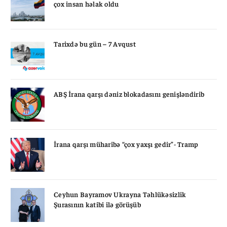
çox insan həlak oldu
Tarixdə bu gün – 7 Avqust
ABŞ İrana qarşı dəniz blokadasını genişləndirib
İrana qarşı müharibə “çox yaxşı gedir”- Tramp
Ceyhun Bayramov Ukrayna Təhlükəsizlik
Şurasının katibi ilə görüşüb