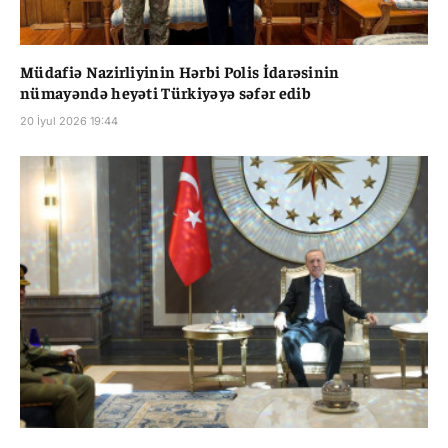
Müdafiə Nazirliyinin Hərbi Polis İdarəsinin
nümayəndə heyəti Türkiyəyə səfər edib
20 İyul 2026 19:44