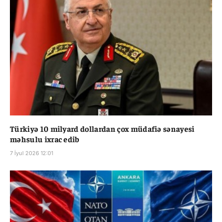
Türkiyə 10 milyard dollardan çox müdafiə sənayesi
məhsulu ixrac edib
7 İyul 2026 12:01