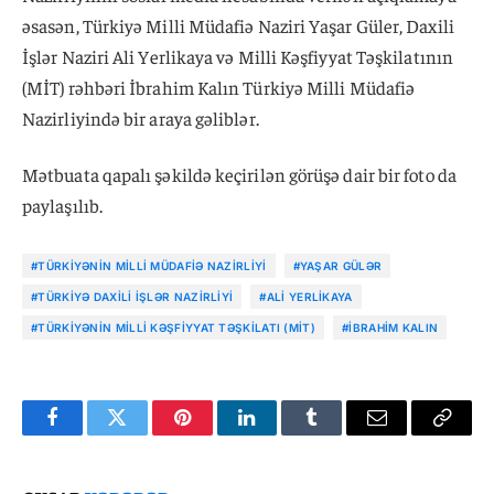
əsasən, Türkiyə Milli Müdafiə Naziri Yaşar Güler, Daxili
İşlər Naziri Ali Yerlikaya və Milli Kəşfiyyat Təşkilatının
(MİT) rəhbəri İbrahim Kalın Türkiyə Milli Müdafiə
Nazirliyində bir araya gəliblər.
Mətbuata qapalı şəkildə keçirilən görüşə dair bir foto da
paylaşılıb.
#TÜRKIYƏNIN MILLI MÜDAFIƏ NAZIRLIYI
#YAŞAR GÜLƏR
#TÜRKIYƏ DAXILI İŞLƏR NAZIRLIYI
#ALI YERLIKAYA
#TÜRKIYƏNIN MILLI KƏŞFIYYAT TƏŞKILATI (MİT)
#İBRAHIM KALIN
Facebook
Twitter
Pinterest
LinkedIn
Tumblr
Email
Copy
Link