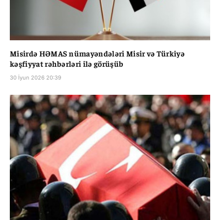
Misirdə HƏMAS nümayəndələri Misir və Türkiyə
kəşfiyyat rəhbərləri ilə görüşüb
30 İyun 2026 20:39