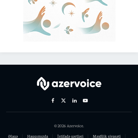
Facebook
X
Linkedin
Youtube
(Twitter)
© 2026 Azervoice.
Əlaqə
Haqqımızda
İstifadə şərtləri
Məxfilik siyasəti