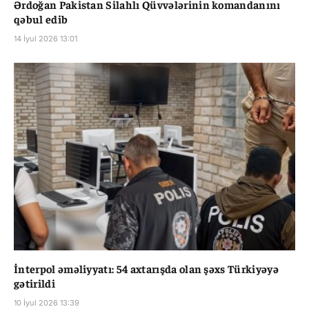
Ərdoğan Pakistan Silahlı Qüvvələrinin komandanını
qəbul edib
14 İyul 2026 13:01
İnterpol əməliyyatı: 54 axtarışda olan şəxs Türkiyəyə
gətirildi
10 İyul 2026 13:39