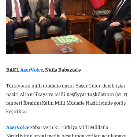
BAKI,
AzerVoice
, Nailə Babazadə
Türkiyənin milli müdafiə naziri Yaşar Güler, daxili işlər
naziri Ali Yerlikaya və Milli Kəşfiyyat Təşkilatının (MİT)
rəhbəri İbrahim Kalın Milli Müdafiə Nazirliyində görüş
keçiriblər.
AzerVoice
xəbər verir ki, Türkiyə Milli Müdafiə
Nazirliyinin sosial media hesabında verilən açıqlamaya