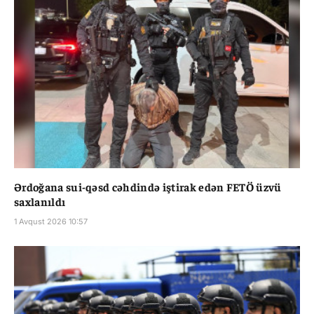
Ərdoğana sui-qəsd cəhdində iştirak edən FETÖ üzvü
saxlanıldı
1 Avqust 2026 10:57