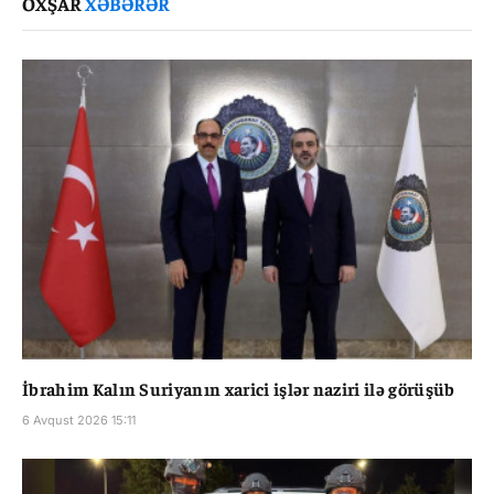
OXŞAR
XƏBƏRƏR
İbrahim Kalın Suriyanın xarici işlər naziri ilə görüşüb
6 Avqust 2026 15:11