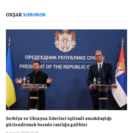
Link
OXŞAR
XƏBƏRƏR
Serbiya və Ukrayna liderləri iqtisadi əməkdaşlığı
gücləndirmək barədə razılığa gəliblər
8 Avqust 2026 20:19