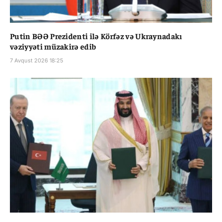
Putin BƏƏ Prezidenti ilə Körfəz və Ukraynadakı
vəziyyəti müzakirə edib
7 Avqust 2026 18:25