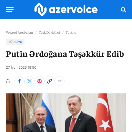
Voice of Azerbaijan
/
Türk Dövlətləri
/
Türkiyə
TÜRKIYƏ
Putin Ərdoğana Təşəkkür Edib
27 İyun 2025 18:50