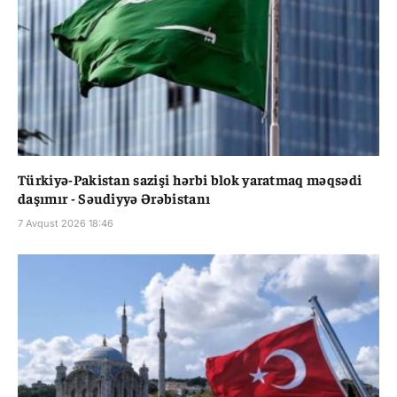
Türkiyə-Pakistan sazişi hərbi blok yaratmaq məqsədi
daşımır - Səudiyyə Ərəbistanı
7 Avqust 2026 18:46