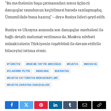
“Bu mərhələnin başa çatmasından sonra üçüncü
danışıqlar raundunun keçirilməsi barədə razılaşmışdıq.
Ümumilikdə buna hazırıq” – deyə Rusiya lideri qeyd edib.
Rusiya və Ukrayna arasında son danışıqlar mərhələsi ilə
bağlı detallı məlumat verilməsə də, Moskva növbəti
müzakirələrin Türkiyənin təşəbbüsü ilə davam etdirilə
biləcəyini istisna etmir.
#TÜRKIYƏ
#RƏCƏB TAYYIB ƏRDOĞAN
#RUSIYA
#MOSKVA
#VLADIMIR PUTIN
#ANKARA
#UKRAYNA
#RUSIYA VƏ TÜRKIYƏ MÜNASIBƏTLƏRI
#RUSIYA UKRAYNA DANIŞIQLARI
Facebook
Twitter
Pinterest
LinkedIn
Tumblr
Email
Copy