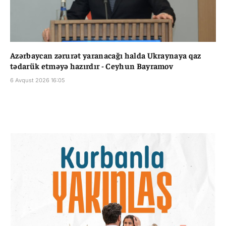
Azərbaycan zərurət yaranacağı halda Ukraynaya qaz
tədarük etməyə hazırdır - Ceyhun Bayramov
6 Avqust 2026 16:05