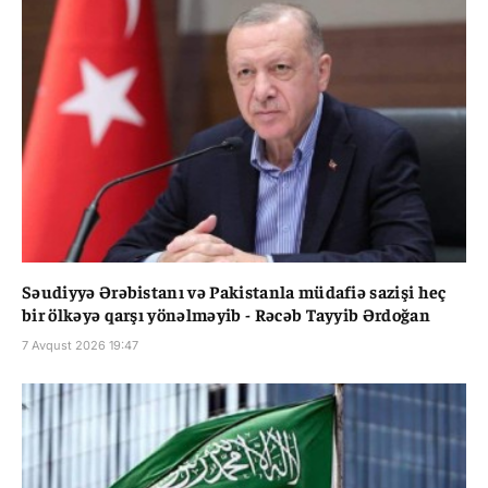
Səudiyyə Ərəbistanı və Pakistanla müdafiə sazişi heç
bir ölkəyə qarşı yönəlməyib - Rəcəb Tayyib Ərdoğan
7 Avqust 2026 19:47