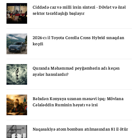
Ciddədə caz və milli irsin sintezi - Dövlət və özəl
sektor tərəfdaşlığı başlayır
2026-cı il Toyota Corolla Cross Hybrid sınaqdan
keçdi
Quranda Məhəmməd peyğəmbərin adı keçən
ayələr hansılardır?
Bəlxdən Konyaya uzanan mənəvi işıq: Mövlana
Cəlaləddin Ruminin həyatı və irsi
Naqasakiyə atom bombası atılmasından 81 il ötür