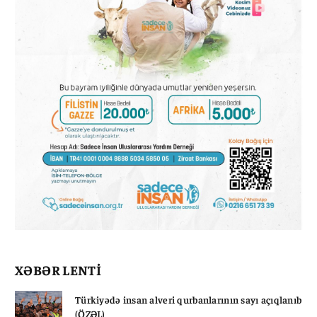
XƏBƏR LENTİ
Türkiyədə insan alveri qurbanlarının sayı açıqlanıb
(ÖZƏL)