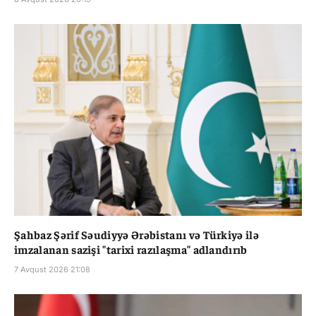
Şahbaz Şərif Səudiyyə Ərəbistanı və Türkiyə ilə
imzalanan sazişi "tarixi razılaşma" adlandırıb
7 Avqust 2026 21:08