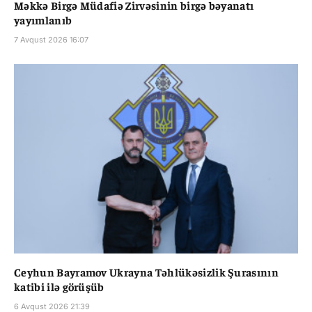
Məkkə Birgə Müdafiə Zirvəsinin birgə bəyanatı
yayımlanıb
7 Avqust 2026 16:07
Ceyhun Bayramov Ukrayna Təhlükəsizlik Şurasının
katibi ilə görüşüb
6 Avqust 2026 21:39