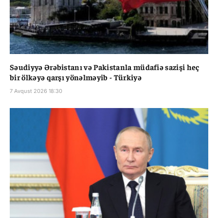
Səudiyyə Ərəbistanı və Pakistanla müdafiə sazişi heç
bir ölkəyə qarşı yönəlməyib - Türkiyə
7 Avqust 2026 18:30