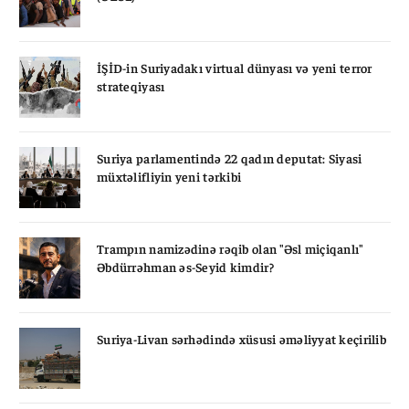
İŞİD-in Suriyadakı virtual dünyası və yeni terror
strateqiyası
Suriya parlamentində 22 qadın deputat: Siyasi
müxtəlifliyin yeni tərkibi
Trampın namizədinə rəqib olan "Əsl miçiqanlı"
Əbdürrəhman əs-Seyid kimdir?
Suriya-Livan sərhədində xüsusi əməliyyat keçirilib