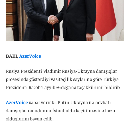
BAKI,
AzerVoice
Rusiya Prezidenti Vladimir Rusiya-Ukrayna danışıqlar
prosesində göstərdiyi vasitəçilik səylərinə görə Türkiyə
Prezidenti Rəcəb Tayyib Ərdoğana təşəkkürünü bildirib
AzerVoice
xəbər verir ki, Putin Ukrayna ilə növbəti
danışıqlar raundunun İstanbulda keçirilməsinə hazır
olduqlarını bəyan edib.