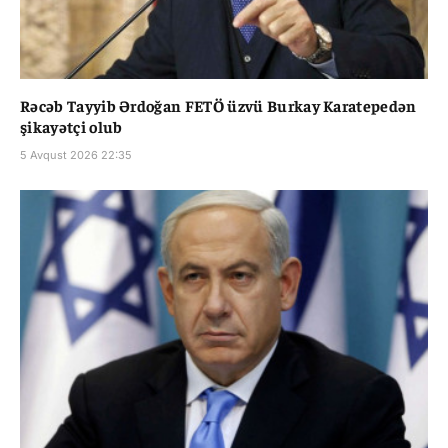
Rəcəb Tayyib Ərdoğan FETÖ üzvü Burkay Karatepedən
şikayətçi olub
5 Avqust 2026 22:35