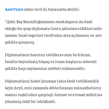
AzerVoice
xəbər verir ki, bəyanatda deyilir:
“Qüds Baş Konsulluğumuzun əməkdaşının da daxil
olduğu bir qrup diplomata Cenin şəhərinə etdikləri səfər
zamanı İsrail əsgərləri tərəfindən atəş açılmasını ən sərt
şəkildə qınayırıq.
Diplomatların həyatını təhlükəyə atan bu hücum,
İsrailin beynəlxalq hüquq və insan haqlarını sistemli
şəkildə heçə saymasının növbəti nümunəsidir.
Diplomatların hədəf alınması təkcə fərdi təhlükəsizlik
üçün deyil, eyni zamanda dövlətlərarası münasibətlərin
əsasını təşkil edən qarşılıqlı hörmət və etimad mühitinə
yönəlmiş ciddi bir təhlükədir.