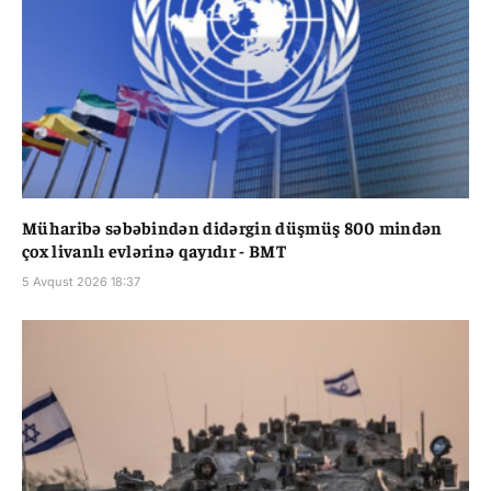
Müharibə səbəbindən didərgin düşmüş 800 mindən
çox livanlı evlərinə qayıdır - BMT
5 Avqust 2026 18:37