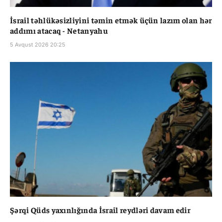
İsrail təhlükəsizliyini təmin etmək üçün lazım olan hər
addımı atacaq - Netanyahu
5 Avqust 2026 20:25
Şərqi Qüds yaxınlığında İsrail reydləri davam edir