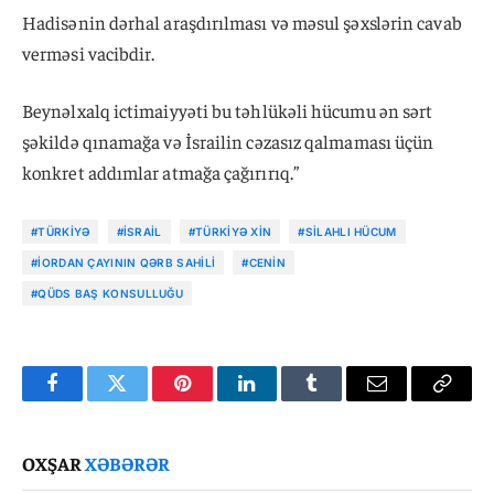
Hadisənin dərhal araşdırılması və məsul şəxslərin cavab
verməsi vacibdir.
Beynəlxalq ictimaiyyəti bu təhlükəli hücumu ən sərt
şəkildə qınamağa və İsrailin cəzasız qalmaması üçün
konkret addımlar atmağa çağırırıq.”
#TÜRKIYƏ
#İSRAIL
#TÜRKIYƏ XİN
#SILAHLI HÜCUM
#İORDAN ÇAYININ QƏRB SAHILI
#CENIN
#QÜDS BAŞ KONSULLUĞU
Facebook
Twitter
Pinterest
LinkedIn
Tumblr
Email
Copy
Link
OXŞAR
XƏBƏRƏR