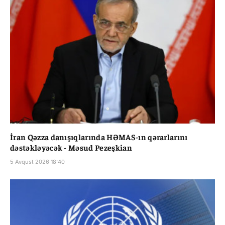
İran Qəzza danışıqlarında HƏMAS-ın qərarlarını
dəstəkləyəcək - Məsud Pezeşkian
5 Avqust 2026 18:40