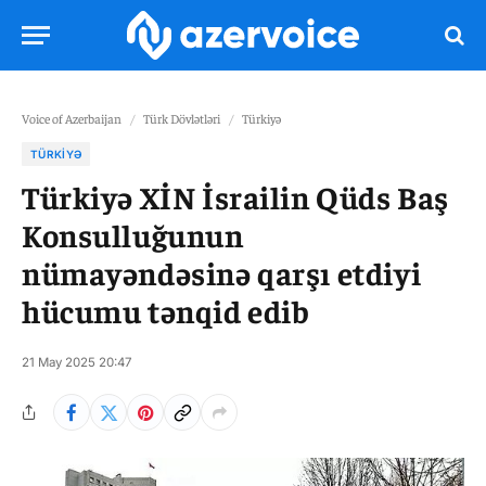
Voice of Azerbaijan
/
Türk Dövlətləri
/
Türkiyə
TÜRKIYƏ
Türkiyə XİN İsrailin Qüds Baş
Konsulluğunun
nümayəndəsinə qarşı etdiyi
hücumu tənqid edib
21 May 2025 20:47