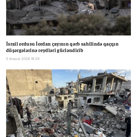
İsrail ordusu İordan çayının qərb sahilində qaçqın
düşərgələrinə reydləri gücləndirib
5 Avqust 2026 18:29