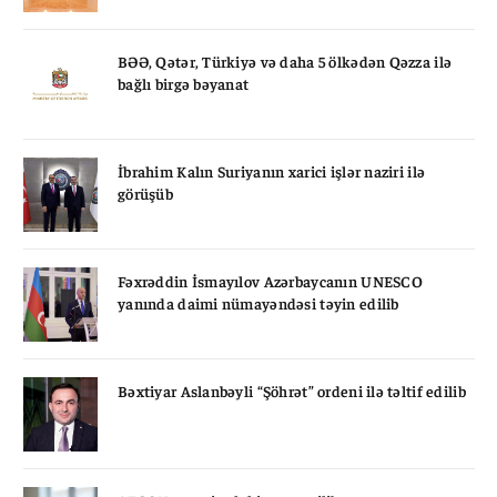
BƏƏ, Qətər, Türkiyə və daha 5 ölkədən Qəzza ilə
bağlı birgə bəyanat
İbrahim Kalın Suriyanın xarici işlər naziri ilə
görüşüb
Fəxrəddin İsmayılov Azərbaycanın UNESCO
yanında daimi nümayəndəsi təyin edilib
Bəxtiyar Aslanbəyli “Şöhrət” ordeni ilə təltif edilib