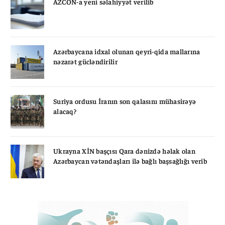
AZCON-a yeni səlahiyyət verilib
Azərbaycana idxal olunan qeyri-qida mallarına
nəzarət gücləndirilir
Suriya ordusu İranın son qalasını mühasirəyə
alacaq?
Ukrayna XİN başçısı Qara dənizdə həlak olan
Azərbaycan vətəndaşları ilə bağlı başsağlığı verib