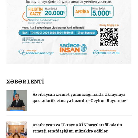
XƏBƏR LENTİ
Azərbaycan zərurət yaranacağı halda Ukraynaya
qaz tədarük etməyə hazırdır - Ceyhun Bayramov
Azərbaycan və Ukrayna XİN başçıları ölkələrin
strateji tərəfdaşlığını müzakirə ediblər