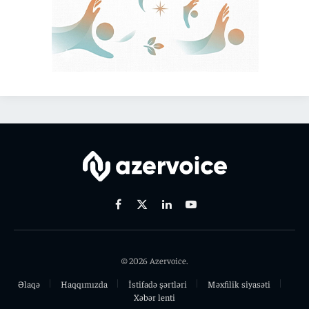
Facebook
X
Linkedin
Youtube
(Twitter)
© 2026 Azervoice.
Əlaqə
Haqqımızda
İstifadə şərtləri
Məxfilik siyasəti
Xəbər lenti