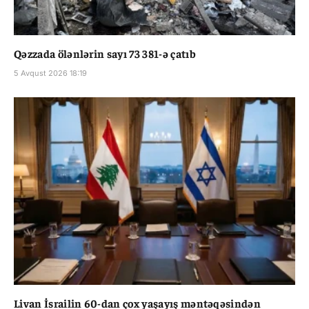
Qəzzada ölənlərin sayı 73 381-ə çatıb
5 Avqust 2026 18:19
Livan İsrailin 60-dan çox yaşayış məntəqəsindən