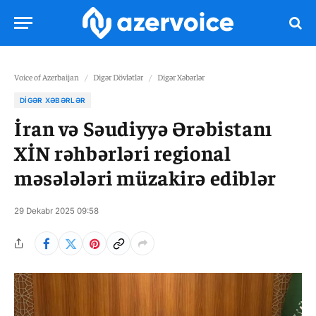
Voice of Azerbaijan
/
Digər Dövlətlər
/
Digər Xəbərlər
DIGƏR XƏBƏRLƏR
İran və Səudiyyə Ərəbistanı
XİN rəhbərləri regional
məsələləri müzakirə ediblər
29 Dekabr 2025 09:58