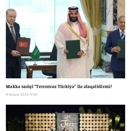
Məkkə sazişi “Terrorsuz Türkiyə” ilə əlaqəlidirmi?
9 Avqust 2026 17:00