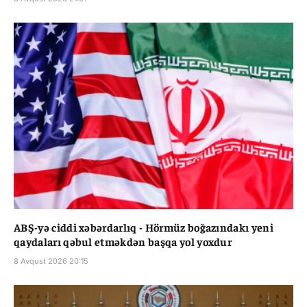
ABŞ-yə ciddi xəbərdarlıq - Hörmüz boğazındakı yeni
qaydaları qəbul etməkdən başqa yol yoxdur
8 Avqust 2026 20:15