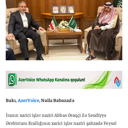
Bakı,
AzerVoice
, Nailə Babazadə
İranın xarici işlər naziri Abbas Əraqçi ilə Səudiyyə
Ərəbistanı Krallığının xarici işlər naziri şahzadə Feysəl