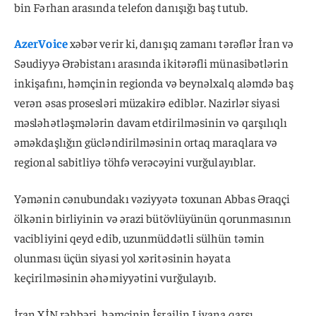
bin Fərhan arasında telefon danışığı baş tutub.
AzerVoice
xəbər verir ki, danışıq zamanı tərəflər İran və
Səudiyyə Ərəbistanı arasında ikitərəfli münasibətlərin
inkişafını, həmçinin regionda və beynəlxalq aləmdə baş
verən əsas prosesləri müzakirə ediblər. Nazirlər siyasi
məsləhətləşmələrin davam etdirilməsinin və qarşılıqlı
əməkdaşlığın gücləndirilməsinin ortaq maraqlara və
regional sabitliyə töhfə verəcəyini vurğulayıblar.
Yəmənin cənubundakı vəziyyətə toxunan Abbas Əraqçi
ölkənin birliyinin və ərazi bütövlüyünün qorunmasının
vacibliyini qeyd edib, uzunmüddətli sülhün təmin
olunması üçün siyasi yol xəritəsinin həyata
keçirilməsinin əhəmiyyətini vurğulayıb.
İran XİN rəhbəri, həmçinin İsrailin Livana qarşı