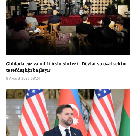
Ciddədə caz və milli irsin sintezi - Dövlət və özəl sektor
tərəfdaşlığı başlayır
9 Avqust 2026 08:24