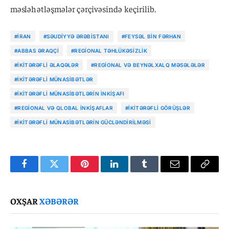
məsləhətləşmələr çərçivəsində keçirilib.
#İRAN
#SƏUDIYYƏ ƏRƏBISTANI
#FEYSƏL BIN FƏRHAN
#ABBAS ƏRAQÇI
#REGIONAL TƏHLÜKƏSIZLIK
#İKITƏRƏFLI ƏLAQƏLƏR
#REGIONAL VƏ BEYNƏLXALQ MƏSƏLƏLƏR
#İKITƏRƏFLI MÜNASIBƏTLƏR
#İKITƏRƏFLI MÜNASIBƏTLƏRIN INKIŞAFI
#REGIONAL VƏ QLOBAL INKIŞAFLAR
#İKITƏRƏFLI GÖRÜŞLƏR
#IKITƏRƏFLI MÜNASIBƏTLƏRIN GÜCLƏNDIRILMƏSI
Facebook
Twitter
Pinterest
LinkedIn
Tumblr
Email
Copy
Link
OXŞAR
XƏBƏRƏR