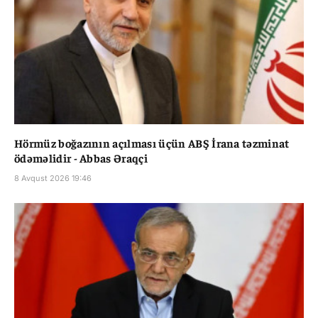
Hörmüz boğazının açılması üçün ABŞ İrana təzminat
ödəməlidir - Abbas Əraqçi
8 Avqust 2026 19:46