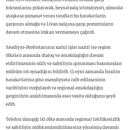
hücumlarını pisləyərək, beynəlxalq ictimaiyyəti, xüsusilə
atəşkəsə zəmanət verən tərəfləri bu hərəkətlərin
qarşısını almağa və Livan xalqına qarşı pozuntuların
davam etməsinə imkan verməməyə çağırıb.
Səudiyyə Ərəbistanının xarici işlər naziri isə region
ölkələri arasında dialoq və əməkdaşlığın davam
etdirilməsinin sülh və sabitliyin qorunması baxımından
mühüm rol oynadığını bildirib. O, eyni zamanda İsrailin
hərəkətlərinə görə məsuliyyətə cəlb edilməsinin
vacibliyini vurğulayıb və regional əməkdaşlığın
gərginliyin azaldılmasında əsas vasitə olduğunu qeyd
edib.
Telefon danışığı iki ölkə arasında regional təhlükəsizlik
və sabitliyin möhkəmləndirilməsinə yönəlmiş davamlı