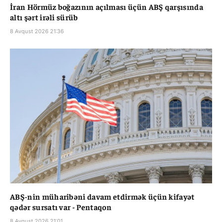
İran Hörmüz boğazının açılması üçün ABŞ qarşısında
altı şərt irəli sürüb
8 Avqust 2026 21:36
ABŞ-nin müharibəni davam etdirmək üçün kifayət
qədər sursatı var - Pentaqon
8 Avqust 2026 21:01