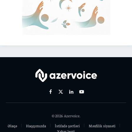
Facebook
X
Linkedin
Youtube
(Twitter)
© 2026 Azervoice.
Əlaqə
Haqqımızda
İstifadə şərtləri
Məxfilik siyasəti
Xəbər lenti