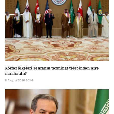
Körfəz ölkələri Tehranın təzminat tələbindən niyə
narahatdır?
8 Avqust 2026 20:08