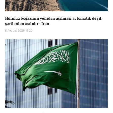
Hörmüz boğazının yenidən açılması avtomatik deyil,
şərtlərdən asılıdır - İran
8 Avqust 2026 19:20