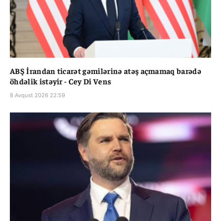
ABŞ İrandan ticarət gəmilərinə atəş açmamaq barədə
öhdəlik istəyir - Cey Di Vens
8 Avqust 2026 22:59