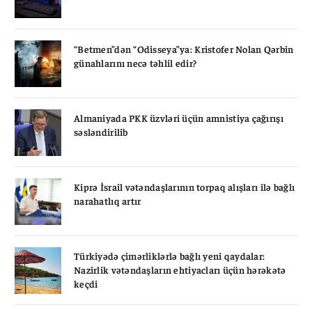
“Betmen”dən “Odisseya”ya: Kristofer Nolan Qərbin
günahlarını necə təhlil edir?
Almaniyada PKK üzvləri üçün amnistiya çağırışı
səsləndirilib
Kiprə İsrail vətəndaşlarının torpaq alışları ilə bağlı
narahatlıq artır
Türkiyədə çimərliklərlə bağlı yeni qaydalar:
Nazirlik vətəndaşların ehtiyacları üçün hərəkətə
keçdi