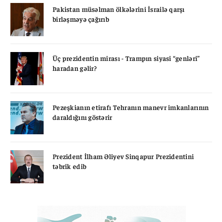
Pakistan müsəlman ölkələrini İsrailə qarşı
birləşməyə çağırıb
Üç prezidentin mirası - Trampın siyasi “genləri”
haradan gəlir?
Pezeşkianın etirafı Tehranın manevr imkanlarının
daraldığını göstərir
Prezident İlham Əliyev Sinqapur Prezidentini
təbrik edib