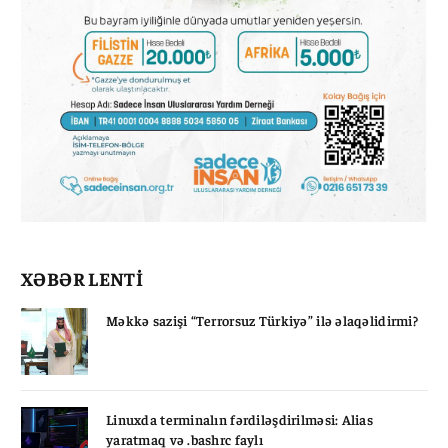
XƏBƏR LENTİ
Məkkə sazişi “Terrorsuz Türkiyə” ilə əlaqəlidirmi?
Linuxda terminalın fərdiləşdirilməsi: Alias
yaratmaq və .bashrc faylı