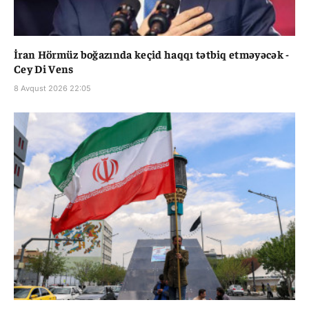
İran Hörmüz boğazında keçid haqqı tətbiq etməyəcək -
Cey Di Vens
8 Avqust 2026 22:05