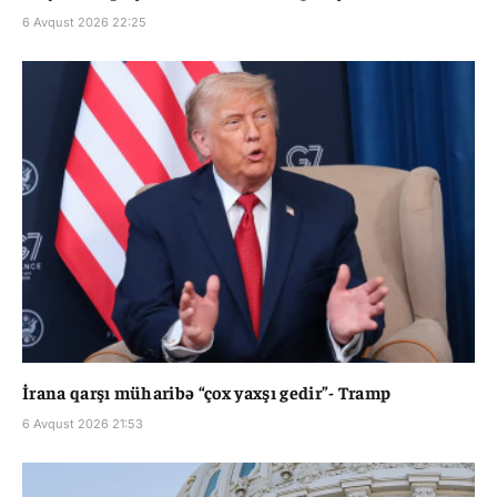
6 Avqust 2026 22:25
İrana qarşı müharibə “çox yaxşı gedir”- Tramp
6 Avqust 2026 21:53