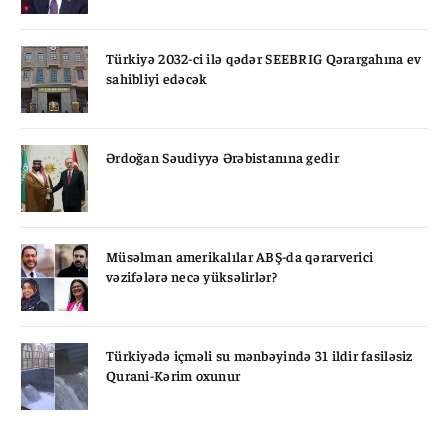
Türkiyə 2032-ci ilə qədər SEEBRIG Qərargahına ev
sahibliyi edəcək
Ərdoğan Səudiyyə Ərəbistanına gedir
Müsəlman amerikalılar ABŞ-da qərarverici
vəzifələrə necə yüksəlirlər?
Türkiyədə içməli su mənbəyində 31 ildir fasiləsiz
Qurani-Kərim oxunur