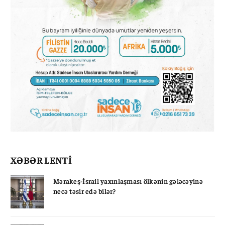
XƏBƏR LENTİ
Mərakeş-İsrail yaxınlaşması ölkənin gələcəyinə
necə təsir edə bilər?