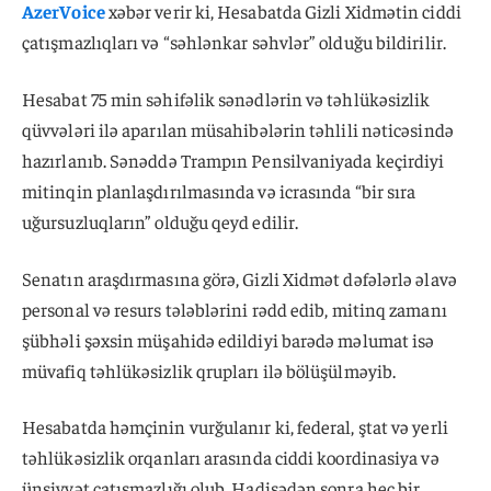
AzerVoice
xəbər verir ki, Hesabatda Gizli Xidmətin ciddi
çatışmazlıqları və “səhlənkar səhvlər” olduğu bildirilir.
Hesabat 75 min səhifəlik sənədlərin və təhlükəsizlik
qüvvələri ilə aparılan müsahibələrin təhlili nəticəsində
hazırlanıb. Sənəddə Trampın Pensilvaniyada keçirdiyi
mitinqin planlaşdırılmasında və icrasında “bir sıra
uğursuzluqların” olduğu qeyd edilir.
Senatın araşdırmasına görə, Gizli Xidmət dəfələrlə əlavə
personal və resurs tələblərini rədd edib, mitinq zamanı
şübhəli şəxsin müşahidə edildiyi barədə məlumat isə
müvafiq təhlükəsizlik qrupları ilə bölüşülməyib.
Hesabatda həmçinin vurğulanır ki, federal, ştat və yerli
təhlükəsizlik orqanları arasında ciddi koordinasiya və
ünsiyyət çatışmazlığı olub. Hadisədən sonra heç bir