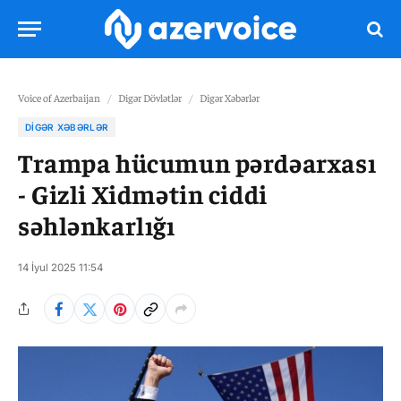
Voice of Azerbaijan
/
Digər Dövlətlər
/
Digər Xəbərlər
DIGƏR XƏBƏRLƏR
Trampa hücumun pərdəarxası
- Gizli Xidmətin ciddi
səhlənkarlığı
14 İyul 2025 11:54