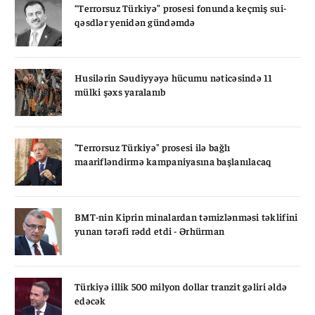
“Terrorsuz Türkiyə” prosesi fonunda keçmiş sui-
qəsdlər yenidən gündəmdə
Husilərin Səudiyyəyə hücumu nəticəsində 11
mülki şəxs yaralanıb
"Terrorsuz Türkiyə" prosesi ilə bağlı
maarifləndirmə kampaniyasına başlanılacaq
BMT-nin Kiprin minalardan təmizlənməsi təklifini
yunan tərəfi rədd etdi - Ərhürman
Türkiyə illik 500 milyon dollar tranzit gəliri əldə
edəcək