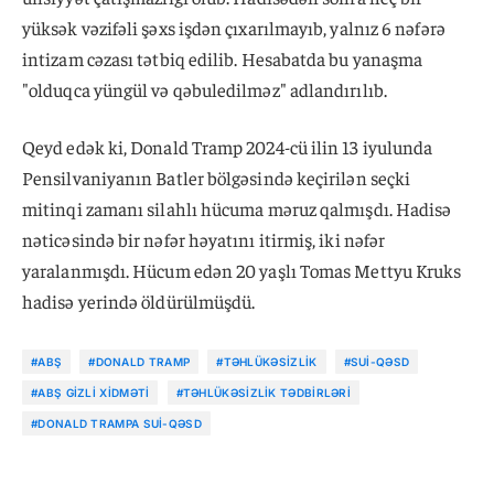
yüksək vəzifəli şəxs işdən çıxarılmayıb, yalnız 6 nəfərə
intizam cəzası tətbiq edilib. Hesabatda bu yanaşma
"olduqca yüngül və qəbuledilməz" adlandırılıb.
Qeyd edək ki, Donald Tramp 2024-cü ilin 13 iyulunda
Pensilvaniyanın Batler bölgəsində keçirilən seçki
mitinqi zamanı silahlı hücuma məruz qalmışdı. Hadisə
nəticəsində bir nəfər həyatını itirmiş, iki nəfər
yaralanmışdı. Hücum edən 20 yaşlı Tomas Mettyu Kruks
hadisə yerində öldürülmüşdü.
#ABŞ
#DONALD TRAMP
#TƏHLÜKƏSIZLIK
#SUI-QƏSD
#ABŞ GIZLI XIDMƏTI
#TƏHLÜKƏSIZLIK TƏDBIRLƏRI
#DONALD TRAMPA SUI-QƏSD