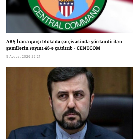
ABŞ İrana qarşı blokada çərçivəsində yönləndirilən
gəmilərin sayını 48-ə çatdırıb - CENTCOM
5 Avqust 2026 22:21