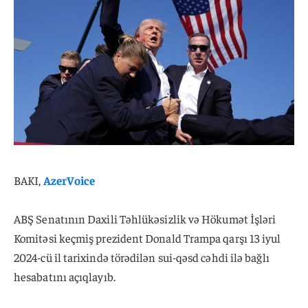
BAKI,
AzerVoice
ABŞ Senatının Daxili Təhlükəsizlik və Hökumət İşləri
Komitəsi keçmiş prezident Donald Trampa qarşı 13 iyul
2024-cü il tarixində törədilən sui-qəsd cəhdi ilə bağlı
hesabatını açıqlayıb.