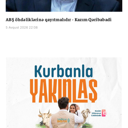
ABŞ öhdəliklərinə qayıtmalıdır - Kazım Qəribabadi
5 Avqust 2026 22:08