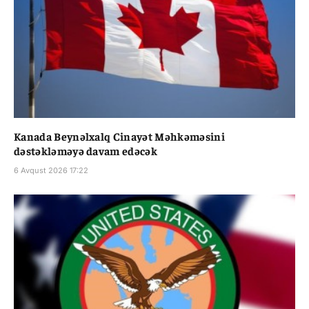
Kanada Beynəlxalq Cinayət Məhkəməsini
dəstəkləməyə davam edəcək
6 Avqust 2026 17:22