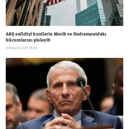
ABŞ səfirliyi husilərin Mərib və Hədrəmautdakı
hücumlarını pisləyib
6 Avqust 2026 19:40