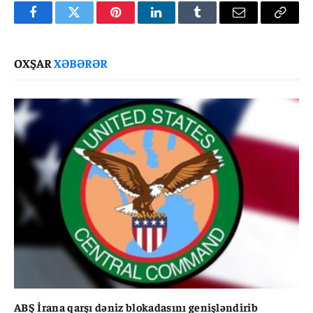
Facebook
Twitter
Pinterest
LinkedIn
Tumblr
Email
Copy
Link
OXŞAR
XƏBƏRƏR
ABŞ İrana qarşı dəniz blokadasını genişləndirib