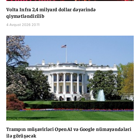
Volta Infra 2,4 milyard dollar dəyərində
qiymətləndirilib
4 Avqust 2026 20:11
Trampın müşavirləri OpenAI və Google nümayəndələri
ilə görüşəcək