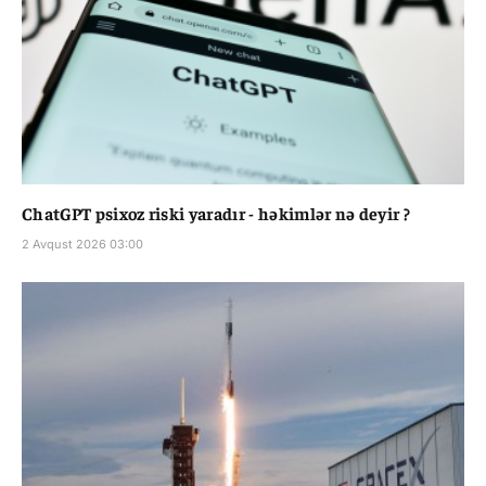
ChatGPT psixoz riski yaradır - həkimlər nə deyir ?
2 Avqust 2026 03:00