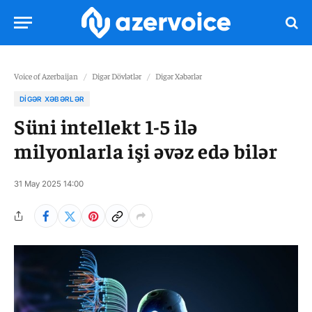
Voice of Azerbaijan
/
Digər Dövlətlər
/
Digər Xəbərlər
DIGƏR XƏBƏRLƏR
Süni intellekt 1-5 ilə
milyonlarla işi əvəz edə bilər
31 May 2025 14:00