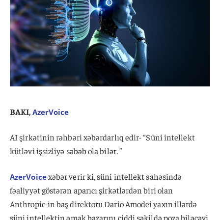
BAKI,
AzerVoice
AI şirkətinin rəhbəri xəbərdarlıq edir- “Süni intellekt
kütləvi işsizliyə səbəb ola bilər. ”
xəbər verir ki, süni intellekt sahəsində
AzerVoice
fəaliyyət göstərən aparıcı şirkətlərdən biri olan
Anthropic-in baş direktoru Dario Amodei yaxın illərdə
süni intellektin əmək bazarını ciddi şəkildə poza biləcəyi