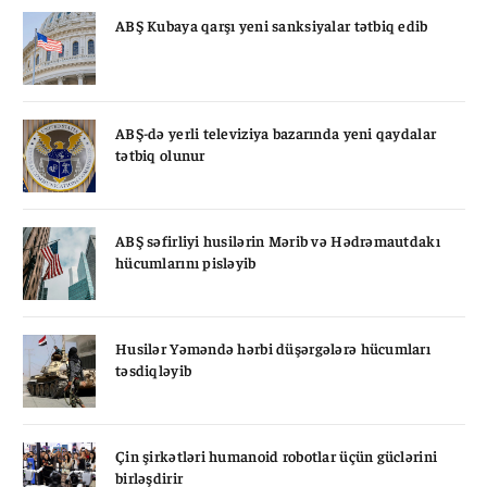
ABŞ Kubaya qarşı yeni sanksiyalar tətbiq edib
ABŞ-də yerli televiziya bazarında yeni qaydalar
tətbiq olunur
ABŞ səfirliyi husilərin Mərib və Hədrəmautdakı
hücumlarını pisləyib
Husilər Yəməndə hərbi düşərgələrə hücumları
təsdiqləyib
Çin şirkətləri humanoid robotlar üçün güclərini
birləşdirir