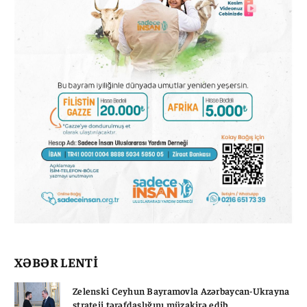
XƏBƏR LENTİ
Zelenski Ceyhun Bayramovla Azərbaycan-Ukrayna
strateji tərəfdaşlığını müzakirə edib