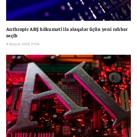
Anthropic ABŞ hökuməti ilə əlaqələr üçün yeni rəhbər
seçib
4 Avqust 2026 21:04