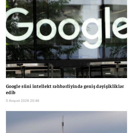
Google süni intellekt rəhbərliyində geniş dəyişikliklər
edib
5 Avqust 2026 20:48