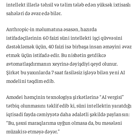
intellekt illərlə təhsil və təlim tələb edən yüksək ixtisaslı
sahələri də əvəz edə bilər.
Anthropic-in məlumatına əsasən, hazırda
istifadəçilərinin 60 faizi süni intellekti işçi qüvvəsini
dəstəkləmək üçün, 40 faizi isə birbaşa insan əməyini əvəz
etmək üçün istifadə edir. Bu nisbətin getdikcə
avtomatlaşdırmanın xeyrinə dəyişdiyi qeyd olunur.
Şirkət bu yaxınlarda 7 saat fasiləsiz işləyə bilən yeni AI
modelini təqdim edib.
Amodei həmçinin texnologiya şirkətlərinə “AI vergisi”
tətbiq olunmasını təklif edib ki, süni intellektin yaratdığı
iqtisadi fayda cəmiyyətə daha ədalətli şəkildə paylansın:
“Bu, şəxsi maraqlarıma uyğun olmasa da, bu məsələni
müzakirə etməyə dəyər.”