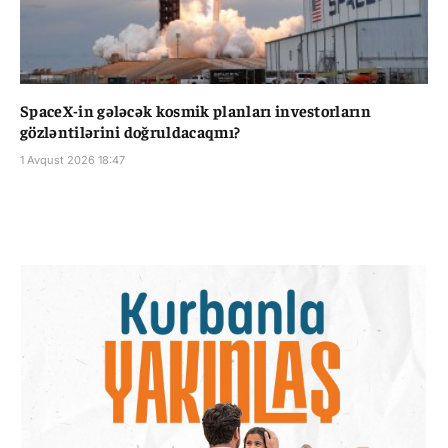
SpaceX-in gələcək kosmik planları investorların
gözləntilərini doğruldacaqmı?
1 Avqust 2026 18:47