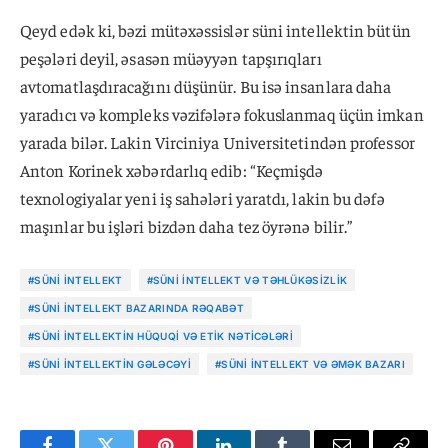
Qeyd edək ki, bəzi mütəxəssislər süni intellektin bütün
peşələri deyil, əsasən müəyyən tapşırıqları
avtomatlaşdıracağını düşünür. Bu isə insanlara daha
yaradıcı və kompleks vəzifələrə fokuslanmaq üçün imkan
yarada bilər. Lakin Virciniya Universitetindən professor
Anton Korinek xəbərdarlıq edib: “Keçmişdə
texnologiyalar yeni iş sahələri yaratdı, lakin bu dəfə
maşınlar bu işləri bizdən daha tez öyrənə bilir.”
#SÜNI INTELLEKT
#SÜNI INTELLEKT VƏ TƏHLÜKƏSIZLIK
#SÜNI INTELLEKT BAZARINDA RƏQABƏT
#SÜNI INTELLEKTIN HÜQUQI VƏ ETIK NƏTICƏLƏRI
#SÜNI INTELLEKTIN GƏLƏCƏYI
#SÜNI INTELLEKT VƏ ƏMƏK BAZARI