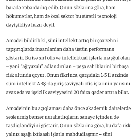
barədə xəbərdarlıq edib. Onun sözlərinə görə, həm
hökumətlər, həm də özəl sektor bu sürətli texnoloji
dəyişikliyə hazır deyil.
Amodei bildirib ki, süni intellekt artıq bir çox zehni
tapşırıqlarda insanlardan daha üstün performans
göstərir. Bu isə sırf ofis və intellektual işlərlə məşğul olan
– yəni “ağ yaxalı” adlandırılan – peşə sahiblərini birbaşa
risk altında qoyur. Onun fikrincə, qarşıdakı 1-5 il ərzində
süni intellekt ABŞ-da giriş səviyyəli ofis işlərinin yarısını
əvəz edə və işsizlik səviyyəsini 20 faizə qədər artıra bilər.
Amodeinin bu açıqlaması daha öncə akademik dairələrdə
səslənmiş bənzər narahatlıqların sənaye içindən də
təsdiqləndiyini göstərir. Onun sözlərinə görə, bu dəfə risk
yalnız aşağı ixtisaslı işlərlə məhdudlaşmır – süni