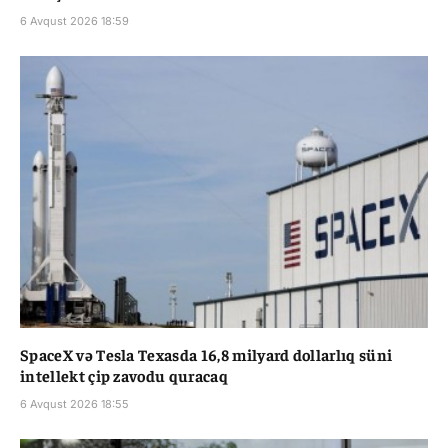
6 Avqust 2026 18:59
SpaceX və Tesla Texasda 16,8 milyard dollarlıq süni
intellekt çip zavodu quracaq
6 Avqust 2026 18:55