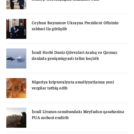
Ceyhun Bayramov Ukrayna Prezident Ofisinin
rəhbəri ilə görüşüb
İsrail Hərbi Dəniz Qüvvələri Aralıq və Qırmızı
dənizdə genişmiqyaslı təlim keçirib
Nigeriya kriptovalyuta əməliyyatlarına yeni
vergilər tətbiq edib
İsrail Livanın cənubundakı Meyfadun qəsəbəsinə
PUA zərbəsi endirib