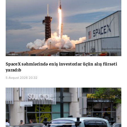
SpaceX səhmlərində eniş investorlar üçün alış fürsəti
yaradıb
5 Avqust 2026 20:32