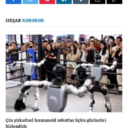
Facebook
Twitter
Pinterest
LinkedIn
Tumblr
Email
Copy
Link
OXŞAR
XƏBƏRƏR
Çin şirkətləri humanoid robotlar üçün güclərini
birləşdirir