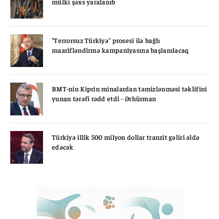
mülki şəxs yaralanıb
"Terrorsuz Türkiyə" prosesi ilə bağlı
maarifləndirmə kampaniyasına başlanılacaq
BMT-nin Kiprin minalardan təmizlənməsi təklifini
yunan tərəfi rədd etdi - Ərhürman
Türkiyə illik 500 milyon dollar tranzit gəliri əldə
edəcək