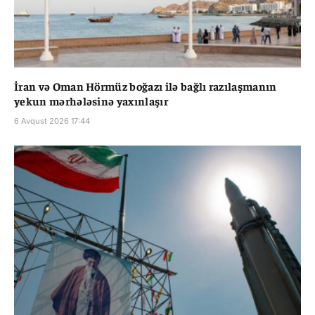
İran və Oman Hörmüz boğazı ilə bağlı razılaşmanın
yekun mərhələsinə yaxınlaşır
6 Avqust 2026 17:44