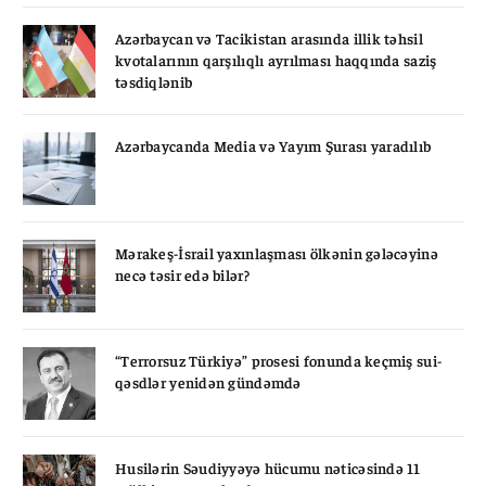
Azərbaycan və Tacikistan arasında illik təhsil
kvotalarının qarşılıqlı ayrılması haqqında saziş
təsdiqlənib
Azərbaycanda Media və Yayım Şurası yaradılıb
Mərakeş-İsrail yaxınlaşması ölkənin gələcəyinə
necə təsir edə bilər?
“Terrorsuz Türkiyə” prosesi fonunda keçmiş sui-
qəsdlər yenidən gündəmdə
Husilərin Səudiyyəyə hücumu nəticəsində 11