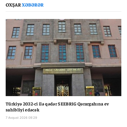
OXŞAR
XƏBƏRƏR
Türkiyə 2032-ci ilə qədər SEEBRIG Qərargahına ev
sahibliyi edəcək
7 Avqust 2026 09:29