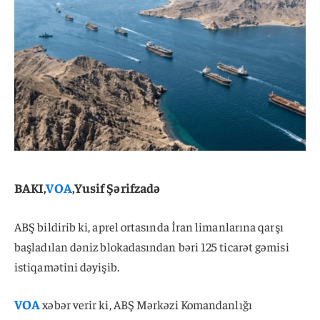
BAKI,
VOA
,Yusif Şərifzadə
ABŞ bildirib ki, aprel ortasında İran limanlarına qarşı
başladılan dəniz blokadasından bəri 125 ticarət gəmisi
istiqamətini dəyişib.
VOA
xəbər verir ki, ABŞ Mərkəzi Komandanlığı