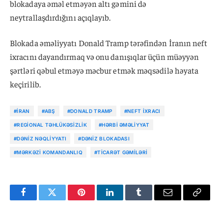
blokadaya əməl etməyən altı gəmini də
neytrallaşdırdığını açıqlayıb.
Blokada əməliyyatı Donald Tramp tərəfindən İranın neft
ixracını dayandırmaq və onu danışıqlar üçün müəyyən
şərtləri qəbul etməyə məcbur etmək məqsədilə həyata
keçirilib.
#İRAN
#ABŞ
#DONALD TRAMP
#NEFT IXRACI
#REGIONAL TƏHLÜKƏSIZLIK
#HƏRBI ƏMƏLIYYAT
#DƏNIZ NƏQLIYYATI
#DƏNIZ BLOKADASI
#MƏRKƏZI KOMANDANLIQ
#TICARƏT GƏMILƏRI
Facebook
Twitter
Pinterest
LinkedIn
Tumblr
Email
Copy
Link