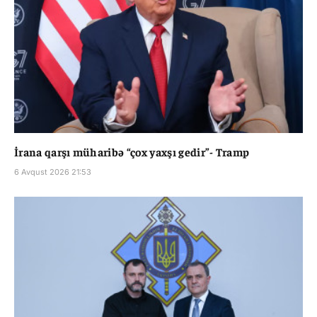
İrana qarşı müharibə “çox yaxşı gedir”- Tramp
6 Avqust 2026 21:53