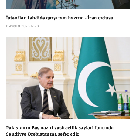
İstənilən təhdidə qarşı tam hazırıq - İran ordusu
6 Avqust 2026 17:28
Pakistanın Baş naziri vasitəçilik səyləri fonunda
Səudiyyə Ərəbistanına səfər edir