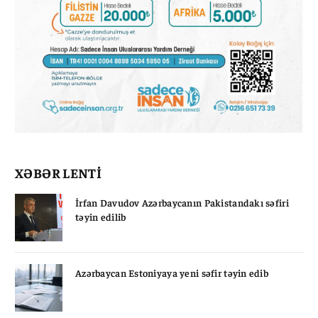
XƏBƏR LENTİ
İrfan Davudov Azərbaycanın Pakistandakı səfiri
təyin edilib
Azərbaycan Estoniyaya yeni səfir təyin edib