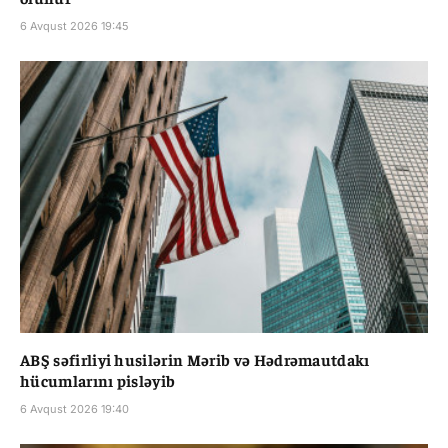
6 Avqust 2026 19:45
ABŞ səfirliyi husilərin Mərib və Hədrəmautdakı
hücumlarını pisləyib
6 Avqust 2026 19:40