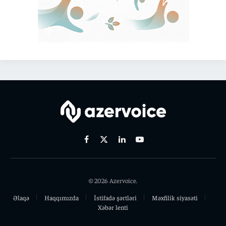
Facebook
X
Linkedin
Youtube
(Twitter)
© 2026 Azervoice.
Əlaqə
Haqqımızda
İstifadə şərtləri
Məxfilik siyasəti
Xəbər lenti