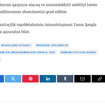
asiyanın qarşısını alacaq və uzunmüddətli sabitliyi təmin
edilməsinin əhəmiyyətini qeyd ediblər.
vasitəçilik təşəbbüslərinin intensivləşməsi Yaxın Şərqdə
 qazandıra bilər.
#YAXIN ŞƏRQ SIYASƏTI
#REGIONAL DIPLOMATIYA
ƏD BIN ƏBDÜLRƏHMAN BIN CASIM AL TANI
#GƏRGINLIYIN AZALDILMASI
cebook
Twitter
Pinterest
LinkedIn
Tumblr
Email
Co
Li