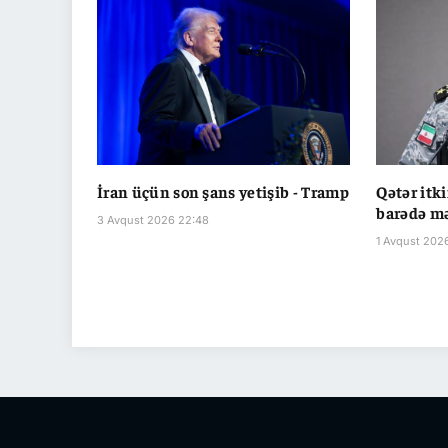
İran üçün son şans yetişib - Tramp
Qətər itk
barədə mə
3 Avqust 2026 22:48
1 Avqust 202