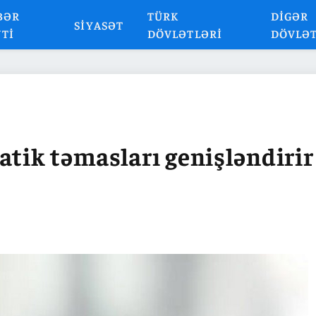
BƏR
TÜRK
DIGƏR
SIYASƏT
NTI
DÖVLƏTLƏRI
DÖVLƏ
atik təmasları genişləndirir