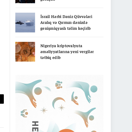
İsrail Hərbi Dəniz Qüvvələri
Aralıq və Qırmızı dənizdə
genişmiqyaslı təlim keçirib
Nigeriya kriptovalyuta
əməliyyatlarına yeni vergilər
tətbiq edib
py
nk