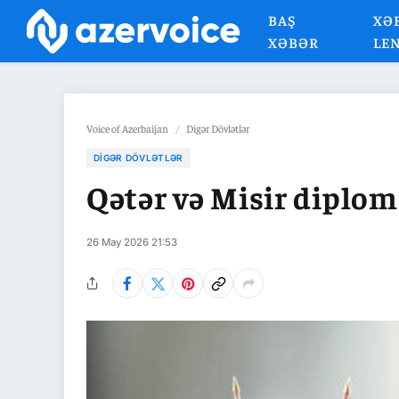
BAŞ
XƏ
XƏBƏR
LE
Voice of Azerbaijan
/
Digər Dövlətlər
DIGƏR DÖVLƏTLƏR
Qətər və Misir diplom
26 May 2026 21:53