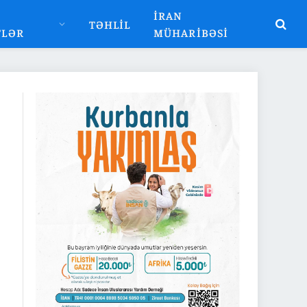
İRAN
TƏHLIL
TLƏR
MÜHARIBƏSI