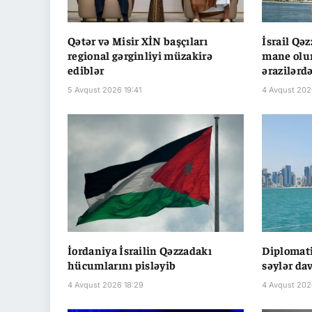
Qətər və Misir XİN başçıları
İsrail Qə
regional gərginliyi müzakirə
mane olur 
ediblər
ərazilərdə
5 Avqust 2026 19:41
4 Avqust 202
İordaniya İsrailin Qəzzadakı
Diplomati
hücumlarını pisləyib
səylər da
4 Avqust 2026 18:29
4 Avqust 202