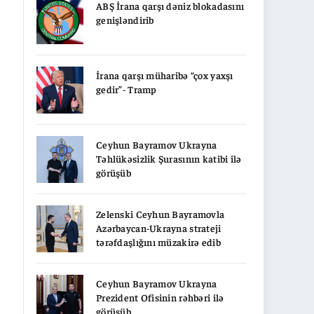
ABŞ İrana qarşı dəniz blokadasını
genişləndirib
İrana qarşı müharibə “çox yaxşı
gedir”- Tramp
Ceyhun Bayramov Ukrayna
Təhlükəsizlik Şurasının katibi ilə
görüşüb
Zelenski Ceyhun Bayramovla
Azərbaycan-Ukrayna strateji
tərəfdaşlığını müzakirə edib
Ceyhun Bayramov Ukrayna
Prezident Ofisinin rəhbəri ilə
görüşüb