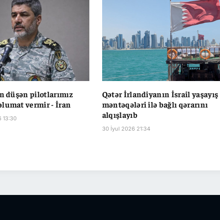
in düşən pilotlarımız
Qətər İrlandiyanın İsrail yaşayış
lumat vermir - İran
məntəqələri ilə bağlı qərarını
alqışlayıb
6 13:30
30 İyul 2026 21:34