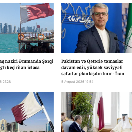
aş naziri Əmmanda Şərqi
Pakistan və Qətərlə təmaslar
lı keçirilən iclasa
davam edir, yüksək səviyyəli
səfərlər planlaşdırılmır - İran
6 21:28
5 Avqust 2026 19:54