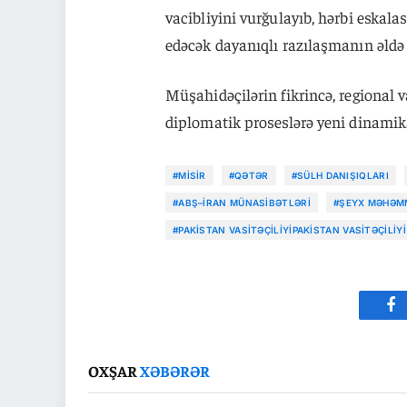
vacibliyini vurğulayıb, hərbi eskal
edəcək dayanıqlı razılaşmanın əldə 
Müşahidəçilərin fikrincə, regional 
diplomatik proseslərə yeni dinamika
#MISIR
#QƏTƏR
#SÜLH DANIŞIQLARI
#ABŞ–İRAN MÜNASIBƏTLƏRI
#ŞEYX MƏHƏMM
#PAKISTAN VASITƏÇILIYIPAKISTAN VASITƏÇILIYI
Fa
OXŞAR
XƏBƏRƏR