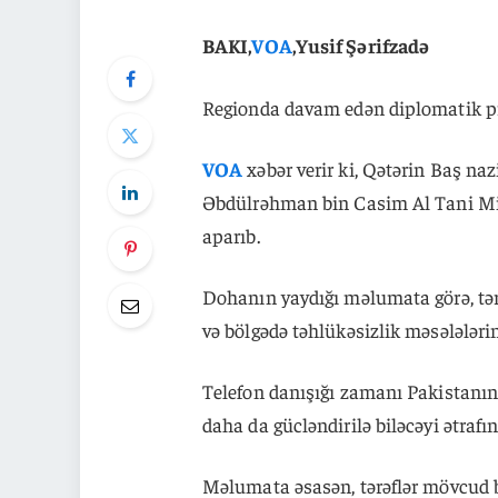
BAKI,
VOA
,Yusif Şərifzadə
Regionda davam edən diplomatik pro
VOA
xəbər verir ki, Qətərin Baş na
Əbdülrəhman bin Casim Al Tani Misir
aparıb.
Dohanın yaydığı məlumata görə, tə
və bölgədə təhlükəsizlik məsələləri
Telefon danışığı zamanı Pakistanın v
daha da gücləndirilə biləcəyi ətrafın
Məlumata əsasən, tərəflər mövcud bö