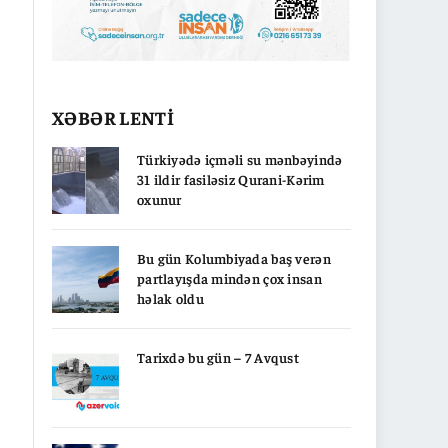
XƏBƏR LENTİ
Türkiyədə içməli su mənbəyində
31 ildir fasiləsiz Qurani-Kərim
oxunur
Bu gün Kolumbiyada baş verən
partlayışda mindən çox insan
həlak oldu
Tarixdə bu gün – 7 Avqust