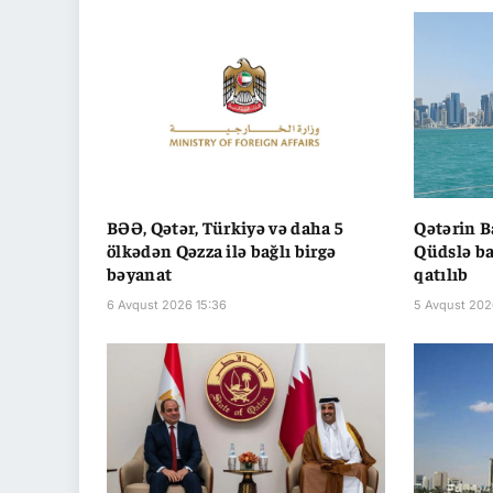
BƏƏ, Qətər, Türkiyə və daha 5
Qətərin B
ölkədən Qəzza ilə bağlı birgə
Qüdslə bağ
bəyanat
qatılıb
6 Avqust 2026 15:36
5 Avqust 202