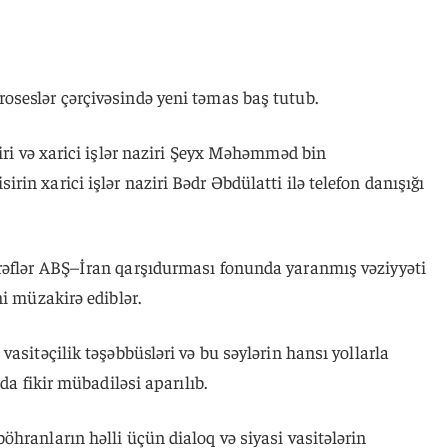
seslər çərçivəsində yeni təmas baş tutub.
ziri və xarici işlər naziri Şeyx Məhəmməd bin
in xarici işlər naziri Bədr Əbdülatti ilə telefon danışığı
rəflər ABŞ–İran qarşıdurması fonunda yaranmış vəziyyəti
ni müzakirə ediblər.
asitəçilik təşəbbüsləri və bu səylərin hansı yollarla
da fikir mübadiləsi aparılıb.
hranların həlli üçün dialoq və siyasi vasitələrin