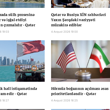
zzada sülh prosesinə
Qətər və Rusiya XİN rəhbərləri
və işğal etdiyi
Yaxın Şərqdəki vəziyyəti
n çıxmalıdır - Qətər
müzakirə ediblər
6 19:03
4 Avqust 2026 19:00
k həll istiqamətində
Hörmüz boğazının açılması əsas
vam edir - Qətər
prioritetlərdəndir - Qətər
6 18:27
4 Avqust 2026 16:25