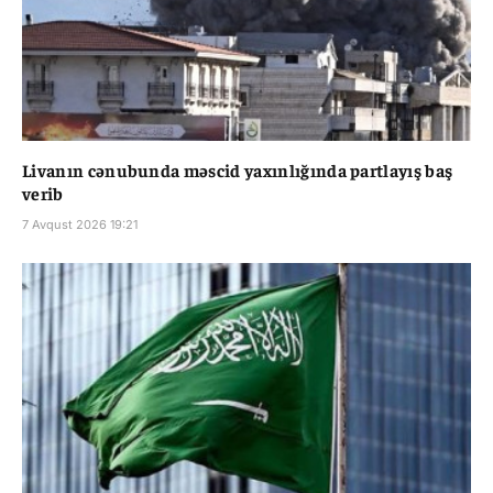
Livanın cənubunda məscid yaxınlığında partlayış baş
verib
7 Avqust 2026 19:21