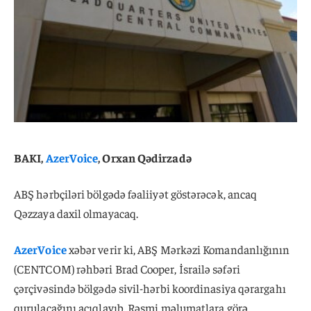
BAKI,
AzerVoice
, Orxan Qədirzadə
ABŞ hərbçiləri bölgədə fəaliiyət göstərəcək, ancaq
Qəzzaya daxil olmayacaq.
AzerVoice
xəbər verir ki, ABŞ Mərkəzi Komandanlığının
(CENTCOM) rəhbəri Brad Cooper, İsrailə səfəri
çərçivəsində bölgədə sivil-hərbi koordinasiya qərargahı
qurulacağını açıqlayıb. Rəsmi məlumatlara görə,