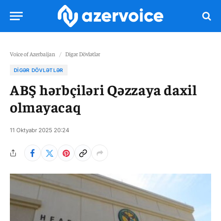
Voice of Azerbaijan
/
Digər Dövlətlər
DIGƏR DÖVLƏTLƏR
ABŞ hərbçiləri Qəzzaya daxil
olmayacaq
11 Oktyabr 2025 20:24