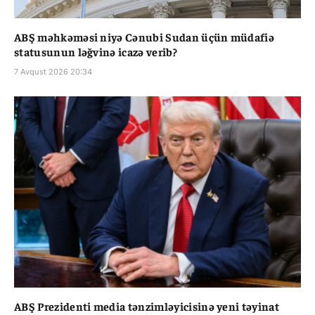
ABŞ məhkəməsi niyə Cənubi Sudan üçün müdafiə
statusunun ləğvinə icazə verib?
7 Avqust 2026 20:34
ABŞ Prezidenti media tənzimləyicisinə yeni təyinat