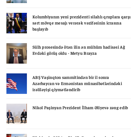
Kolumbiyanın yeni prezidenti silahlı qruplara qarşı
sərt mövqe mesajı verərək vəzifəsinin icrasına
başlayıb
Sülh prosesində ötən ilin ən mühüm hadisəsi Ağ
Evdəki görüş oldu - Metyu Brayza
ABŞ Vaşinqton sammitindən bir il sonra
Azərbaycan və Ermənistan münasibətlərindəki
irəliləyişi qiymətləndirib
Nikol Paşinyan Prezident İlham Əliyevə zəng edib