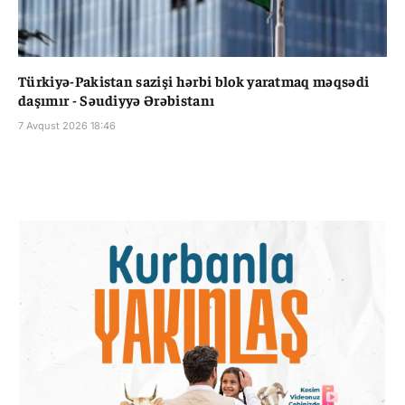
Türkiyə-Pakistan sazişi hərbi blok yaratmaq məqsədi
daşımır - Səudiyyə Ərəbistanı
7 Avqust 2026 18:46