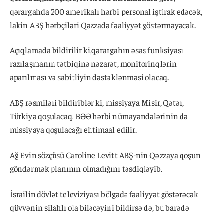
qərargahda 200 amerikalı hərbi personal iştirak edəcək,
lakin ABŞ hərbçiləri Qəzzadə fəaliyyət göstərməyəcək.
Açıqlamada bildirilir ki,qərargahın əsas funksiyası
razılaşmanın tətbiqinə nəzarət, monitorinqlərin
aparılması və sabitliyin dəstəklənməsi olacaq.
ABŞ rəsmiləri bildiriblər ki, missiyaya Misir, Qətər,
Türkiyə qoşulacaq. BƏƏ hərbi nümayəndələrinin də
missiyaya qoşulacağı ehtimaal edilir.
Ağ Evin sözçüsü Caroline Levitt ABŞ-nin Qəzzaya qoşun
göndərmək planının olmadığını təsdiqləyib.
İsrailin dövlət televiziyası bölgədə fəaliyyət göstərəcək
qüvvənin silahlı ola biləcəyini bildirsə də, bu barədə