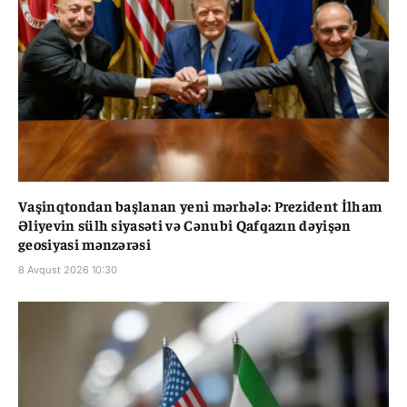
Vaşinqtondan başlanan yeni mərhələ: Prezident İlham
Əliyevin sülh siyasəti və Cənubi Qafqazın dəyişən
geosiyasi mənzərəsi
8 Avqust 2026 10:30