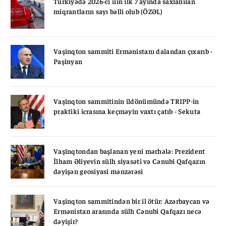
Türkiyədə 2026-cı ilin ilk 7 ayında saxlanılan
miqrantların sayı bəlli olub (ÖZƏL)
Vaşinqton sammiti Ermənistanı dalandan çıxarıb -
Paşinyan
Vaşinqton sammitinin ildönümündə TRIPP-in
praktiki icrasına keçməyin vaxtı çatıb - Sekuta
Vaşinqtondan başlanan yeni mərhələ: Prezident
İlham Əliyevin sülh siyasəti və Cənubi Qafqazın
dəyişən geosiyasi mənzərəsi
Vaşinqton sammitindən bir il ötür: Azərbaycan və
Ermənistan arasında sülh Cənubi Qafqazı necə
dəyişir?