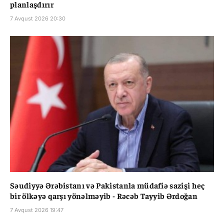
planlaşdırır
7 Avqust 2026 20:30
Səudiyyə Ərəbistanı və Pakistanla müdafiə sazişi heç
bir ölkəyə qarşı yönəlməyib - Rəcəb Tayyib Ərdoğan
7 Avqust 2026 19:47