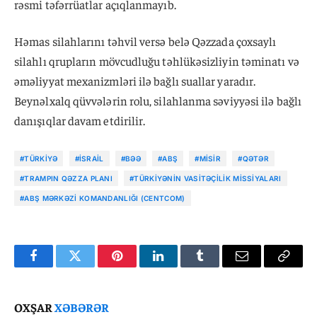
rəsmi təfərrüatlar açıqlanmayıb.
Həmas silahlarını təhvil versə belə Qəzzada çoxsaylı
silahlı qrupların mövcudluğu təhlükəsizliyin təminatı və
əməliyyat mexanizmləri ilə bağlı suallar yaradır.
Beynəlxalq qüvvələrin rolu, silahlanma səviyyəsi ilə bağlı
danışıqlar davam etdirilir.
#TÜRKIYƏ
#İSRAIL
#BƏƏ
#ABŞ
#MISIR
#QƏTƏR
#TRAMPIN QƏZZA PLANI
#TÜRKIYƏNIN VASITƏÇILIK MISSIYALARI
#ABŞ MƏRKƏZI KOMANDANLIĞI (CENTCOM)
Facebook
Twitter
Pinterest
LinkedIn
Tumblr
Email
Copy
Link
OXŞAR
XƏBƏRƏR