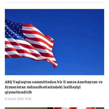
ABŞ Vaşinqton sammitindən bir il sonra Azərbaycan və
Ermənistan münasibətlərindəki irəliləyişi
qiymətləndirib
8 Avqust 2026 12:59