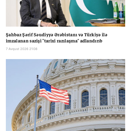
Şahbaz Şərif Səudiyyə Ərəbistanı və Türkiyə ilə
imzalanan sazişi "tarixi razılaşma" adlandırıb
7 Avqust 2026 21:08