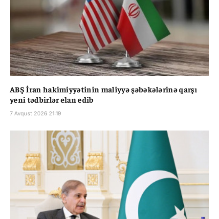
ABŞ İran hakimiyyətinin maliyyə şəbəkələrinə qarşı
yeni tədbirlər elan edib
7 Avqust 2026 21:19