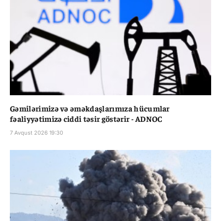
Gəmilərimizə və əməkdaşlarımıza hücumlar
fəaliyyətimizə ciddi təsir göstərir - ADNOC
7 Avqust 2026 19:30