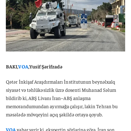
BAKI,
VOA
,Yusif Şərifzadə
Qətər İnkişaf Araşdırmaları İnstitutunun beynəlxalq
siyasət və təhlükəsizlik üzrə dosenti Muhanad Səlum
bildirib ki, ABŞ Livanı İran–ABŞ anlaşma
memorandumundan ayırmağa çalışır, lakin Tehran bu
məsələdə mövqeyini açıq şəkildə ortaya qoyub.
VOA
xəbər verir ki, ekspertin sözlərinə görə, İran son