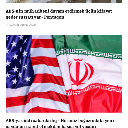
ABŞ-nin müharibəni davam etdirmək üçün kifayət
qədər sursatı var - Pentaqon
8 Avqust 2026 21:01
ABŞ-yə ciddi xəbərdarlıq - Hörmüz boğazındakı yeni
qaydaları qəbul etməkdən başqa yol yoxdur