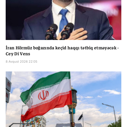
İran Hörmüz boğazında keçid haqqı tətbiq etməyəcək -
Cey Di Vens
8 Avqust 2026 22:05