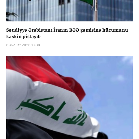
Səudiyyə Ərəbistanı İranın BƏƏ gəmisinə hücumunu
kəskin pisləyib
8 Avqust 2026 18:38