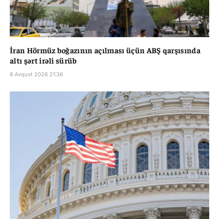
İran Hörmüz boğazının açılması üçün ABŞ qarşısında
altı şərt irəli sürüb
8 Avqust 2026 21:36