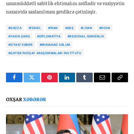
uzunmüddətli sabitlik ehtimalını zəiflədir və vəziyyətin
nəzarətdə saxlanılması getdikcə çətinləşir.
#QƏZZA
#İSRAIL
#İRAN
#ABŞ
#LIVAN
#DOHA
#YAXIN ŞƏRQ
#DIPLOMATIYA
#REGIONAL GƏRGINLIK
#SIYASI XƏBƏR
#MUHANAD SƏLUM
#QƏTƏR İNKIŞAF ARAŞDIRMALARI İNSTITUTU
Facebook
Twitter
Pinterest
LinkedIn
Tumblr
Email
Copy
Link
OXŞAR
XƏBƏRƏR