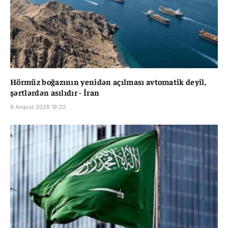
Hörmüz boğazının yenidən açılması avtomatik deyil,
şərtlərdən asılıdır - İran
8 Avqust 2026 19:20