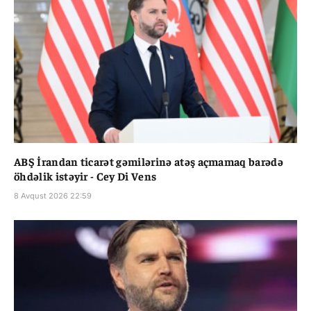
ABŞ İrandan ticarət gəmilərinə atəş açmamaq barədə
öhdəlik istəyir - Cey Di Vens
8 Avqust 2026 22:59