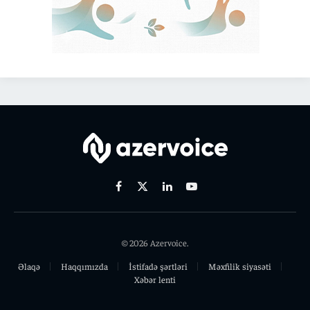
Facebook
X
Linkedin
Youtube
(Twitter)
© 2026 Azervoice.
Əlaqə
Haqqımızda
İstifadə şərtləri
Məxfilik siyasəti
Xəbər lenti