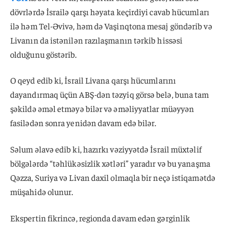
dövrlərdə İsrailə qarşı həyata keçirdiyi cavab hücumları
ilə həm Tel-Əvivə, həm də Vaşinqtona mesaj göndərib və
Livanın da istənilən razılaşmanın tərkib hissəsi
olduğunu göstərib.
O qeyd edib ki, İsrail Livana qarşı hücumlarını
dayandırmaq üçün ABŞ-dən təzyiq görsə belə, buna tam
şəkildə əməl etməyə bilər və əməliyyatlar müəyyən
fasilədən sonra yenidən davam edə bilər.
Səlum əlavə edib ki, hazırkı vəziyyətdə İsrail müxtəlif
bölgələrdə “təhlükəsizlik xətləri” yaradır və bu yanaşma
Qəzza, Suriya və Livan daxil olmaqla bir neçə istiqamətdə
müşahidə olunur.
Ekspertin fikrincə, regionda davam edən gərginlik