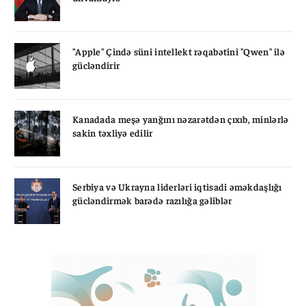
"Apple" Çində süni intellekt rəqabətini "Qwen" ilə
gücləndirir
Kanadada meşə yanğını nəzarətdən çıxıb, minlərlə
sakin təxliyə edilir
Serbiya və Ukrayna liderləri iqtisadi əməkdaşlığı
gücləndirmək barədə razılığa gəliblər