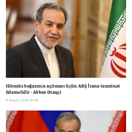
Hörmüz boğazının açılması üçün ABŞ İrana təzminat
ödəməlidir - Abbas Əraqçi
8 Avqust 2026 19:46