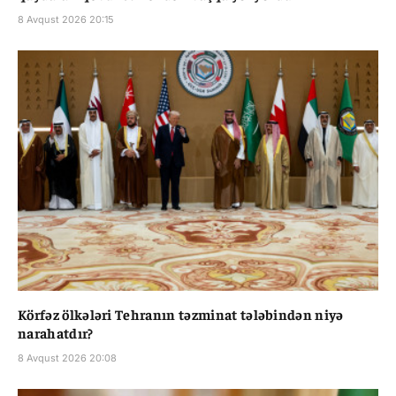
8 Avqust 2026 20:15
Körfəz ölkələri Tehranın təzminat tələbindən niyə
narahatdır?
8 Avqust 2026 20:08