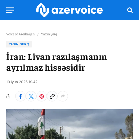
Voice of Azerbaijan
/
Yaxın Şərq
YAXIN ŞƏRQ
İran: Livan razılaşmanın
ayrılmaz hissəsidir
13 İyun 2026 19:42