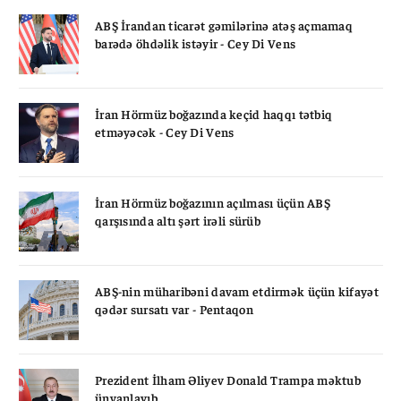
ABŞ İrandan ticarət gəmilərinə atəş açmamaq
barədə öhdəlik istəyir - Cey Di Vens
İran Hörmüz boğazında keçid haqqı tətbiq
etməyəcək - Cey Di Vens
İran Hörmüz boğazının açılması üçün ABŞ
qarşısında altı şərt irəli sürüb
ABŞ-nin müharibəni davam etdirmək üçün kifayət
qədər sursatı var - Pentaqon
Prezident İlham Əliyev Donald Trampa məktub
ünvanlayıb