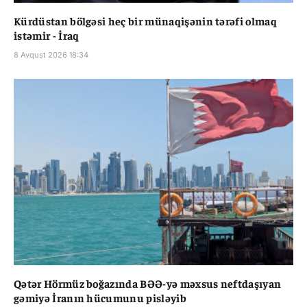
Kürdüstan bölgəsi heç bir münaqişənin tərəfi olmaq
istəmir - İraq
8 Avqust 2026 18:34
Qətər Hörmüz boğazında BƏƏ-yə məxsus neftdaşıyan
gəmiyə İranın hücumunu pisləyib