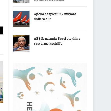
Apollo easyJet-i 7,7 milyard
dollara alır
py
ABŞ Senatında Fauçi əleyhinə
nk
səsvermə keçirilib