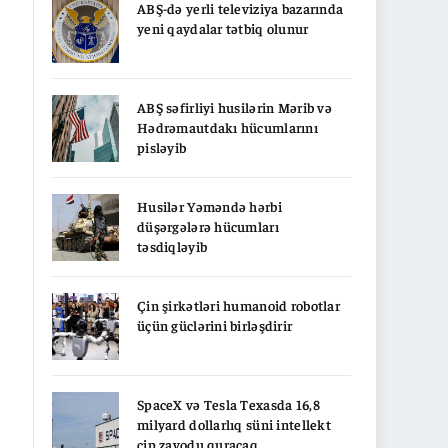
ABŞ-də yerli televiziya bazarında
yeni qaydalar tətbiq olunur
ABŞ səfirliyi husilərin Mərib və
Hədrəmautdakı hücumlarını
pisləyib
Husilər Yəməndə hərbi
düşərgələrə hücumları
təsdiqləyib
Çin şirkətləri humanoid robotlar
üçün güclərini birləşdirir
SpaceX və Tesla Texasda 16,8
milyard dollarlıq süni intellekt
çip zavodu quracaq