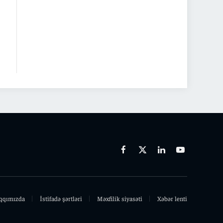
Facebook
X
Linkedin
Youtube
(Twitter)
qqımızda
İstifadə şərtləri
Məxfilik siyasəti
Xəbər lenti