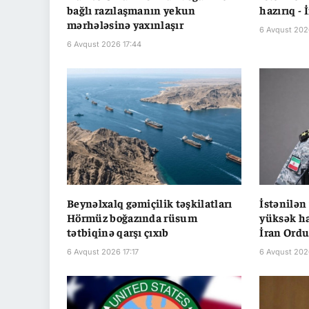
bağlı razılaşmanın yekun
hazırıq -
mərhələsinə yaxınlaşır
6 Avqust 202
6 Avqust 2026 17:44
Beynəlxalq gəmiçilik təşkilatları
İstənilən
Hörmüz boğazında rüsum
yüksək ha
tətbiqinə qarşı çıxıb
İran Ord
6 Avqust 2026 17:17
6 Avqust 202