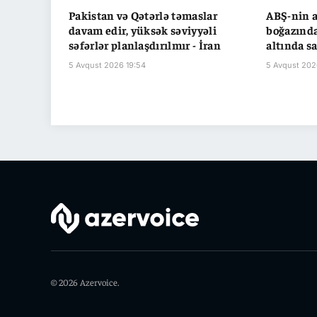
Pakistan və Qətərlə təmaslar
ABŞ-nin 
davam edir, yüksək səviyyəli
boğazında
səfərlər planlaşdırılmır - İran
altında sa
5 Avqust 2026 19:54
5 Avqust 202
© 2026 Azervoice.