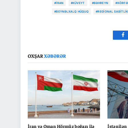
#İRAN
#KÜVEYT
#BƏHREYN
#KÖRFƏ
#BEYNƏLXALQ HÜQUQ
#REGIONAL SABITLI
Fa
OXŞAR
XƏBƏRƏR
İran və Oman Hörmüz boğazı ilə
İstənilən