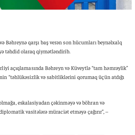
və Bəhreynə qarşı baş verən son hücumları beynəlxalq
 təhdid olaraq qiymətləndirib.
azirliyi açıqlamasında Bəhreyn və Küveytlə “tam həmrəylik”
ənin “təhlükəsizlik və sabitliklərini qorumaq üçün atdığı
 olmağa, eskalasiyadan çəkinməyə və böhran və
diplomatik vasitələrə müraciət etməyə çağırır”, –