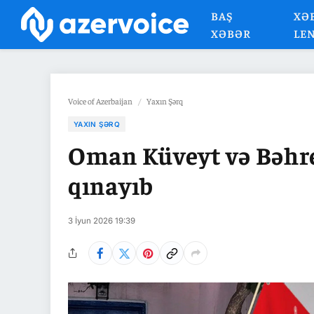
BAŞ
XƏ
XƏBƏR
LE
Voice of Azerbaijan
/
Yaxın Şərq
YAXIN ŞƏRQ
Oman Küveyt və Bəhr
qınayıb
3 İyun 2026 19:39