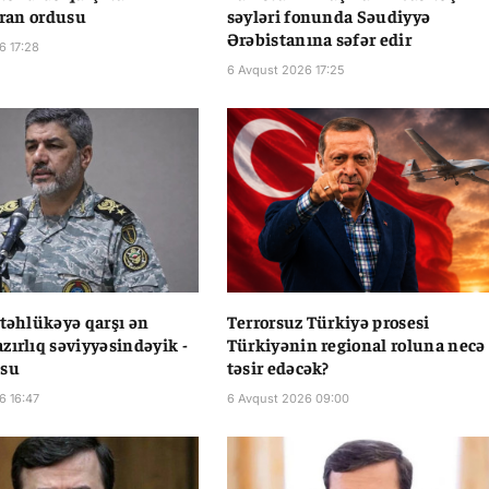
 İran ordusu
səyləri fonunda Səudiyyə
Ərəbistanına səfər edir
6 17:28
6 Avqust 2026 17:25
 təhlükəyə qarşı ən
Terrorsuz Türkiyə prosesi
zırlıq səviyyəsindəyik -
Türkiyənin regional roluna necə
usu
təsir edəcək?
6 16:47
6 Avqust 2026 09:00