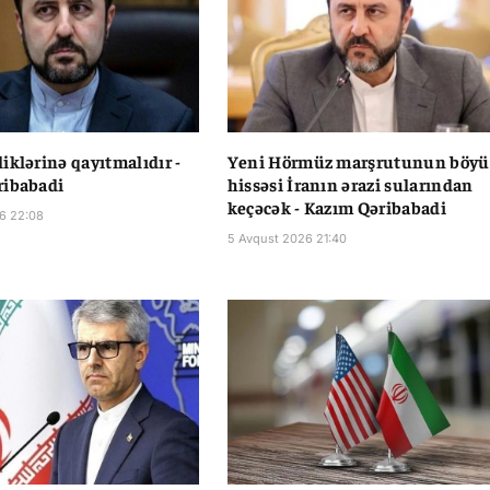
iklərinə qayıtmalıdır -
Yeni Hörmüz marşrutunun böy
ribabadi
hissəsi İranın ərazi sularından
keçəcək - Kazım Qəribabadi
6 22:08
5 Avqust 2026 21:40