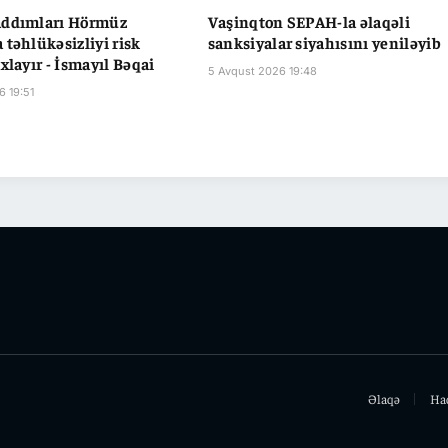
addımları Hörmüz
Vaşinqton SEPAH-la əlaqəli
 təhlükəsizliyi risk
sanksiyalar siyahısını yeniləyib
xlayır - İsmayıl Bəqai
5 Avqust 2026 19:48
6 19:51
Əlaqə
Ha