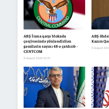
ABŞ İrana qarşı blokada
ABŞ öhdəl
çərçivəsində yönləndirilən
Kazım Qə
gəmilərin sayını 48-ə çatdırıb -
5 Avqust 202
CENTCOM
5 Avqust 2026 22:21