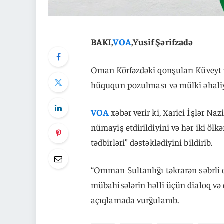
BAKI,
VOA
,Yusif Şərifzadə
Oman Körfəzdəki qonşuları Küveyt 
hüququn pozulması və mülki əhaliyə
VOA
xəbər verir ki, Xarici İşlər N
nümayiş etdirildiyini və hər iki ölk
tədbirləri” dəstəklədiyini bildirib.
“Omman Sultanlığı təkrarən səbrli
mübahisələrin həlli üçün dialoq və 
açıqlamada vurğulanıb.