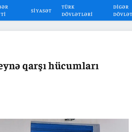
BƏR
TÜRK
DIGƏR
SIYASƏT
NTI
DÖVLƏTLƏRI
DÖVLƏ
eynə qarşı hücumları