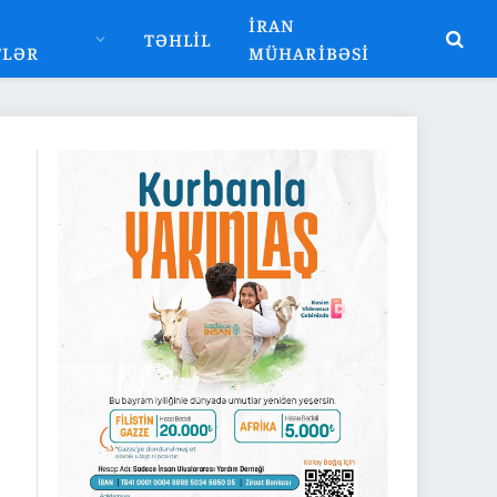
İRAN
TƏHLIL
TLƏR
MÜHARIBƏSI