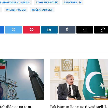
Z ƏMƏKDAŞLIQ ŞURASI
#TƏHLÜKƏSIZLIK
#SUVERENLIK
K
#HƏRBI HÜCUM
#MÜLKI OBYEKT
cebook
Twitter
Pinterest
LinkedIn
Tumblr
Email
Co
Li
 təhdidə qarşı tam
Pakistanın Baş naziri vasitəçilik