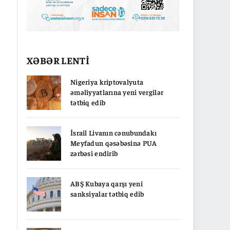
XƏBƏR LENTİ
Nigeriya kriptovalyuta
əməliyyatlarına yeni vergilər
tətbiq edib
İsrail Livanın cənubundakı
Meyfadun qəsəbəsinə PUA
zərbəsi endirib
ABŞ Kubaya qarşı yeni
sanksiyalar tətbiq edib