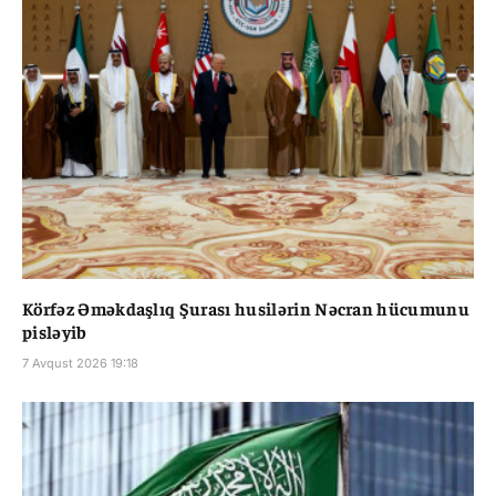
Körfəz Əməkdaşlıq Şurası husilərin Nəcran hücumunu
pisləyib
7 Avqust 2026 19:18