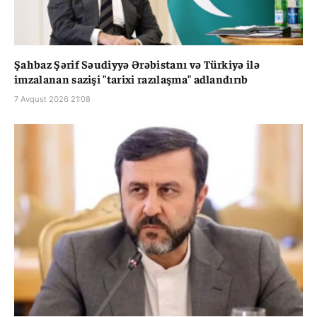
Şahbaz Şərif Səudiyyə Ərəbistanı və Türkiyə ilə
imzalanan sazişi "tarixi razılaşma" adlandırıb
7 Avqust 2026 21:08