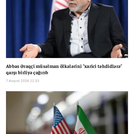
Abbas Əraqçi müsəlman ölkələrini "xarici təhdidlərə"
qarşı birliyə çağırıb
7 Avqust 2026 22:33