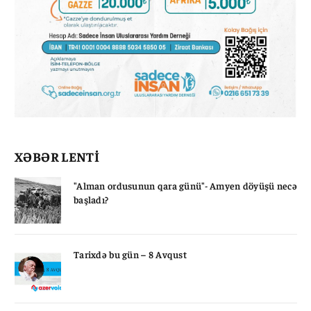
XƏBƏR LENTİ
"Alman ordusunun qara günü"- Amyen döyüşü necə
başladı?
Tarixdə bu gün – 8 Avqust