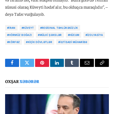
xüsusi olaraq Küveyti hədəf alır, bu olduqca maraqlıdır”, –
deyə Tafər vurğulayıb.
#İRAN
#KÜVEYT
#REGIONAL TƏHLÜKƏSIZLIK
#HÖRMÜZ BOĞAZI
#MÜLKI ŞƏXSLƏR
#HÜCUM
#IZOLYASIYA
#KÖRFƏZ
#KIÇIK DÖVLƏTLƏR
#İQTISADI MÜHARIBƏ
Facebook
Twitter
Pinterest
LinkedIn
Tumblr
Email
Copy
Link
OXŞAR
XƏBƏRƏR