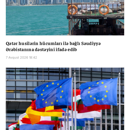
Qətər husilərin hücumları ilə bağlı Səudiyyə
Ərəbistanına dəstəyini ifadə edib
7 Avqust 2026 18:42