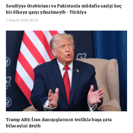
Səudiyyə Ərəbistanı və Pakistanla müdafiə sazişi heç
bir ölkəyə qarşı yönəlməyib - Türkiyə
7 Avqust 2026 18:30
Tramp ABŞ-İran danışıqlarının tezliklə başa çata
biləcəyini deyib