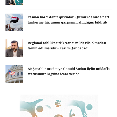
Yəmən hərbi dəniz qüvvələri Qırmızı dənizdə neft
tankerinə hücumun qarşısının alındığını bildirib
Regional təhlükəsizlik xarici müdaxilə olmadan
təmin edilməlidir - Kazım Qəribabadi
ABŞ məhkəməsi niyə Cənubi Sudan üçün müdafiə
statusunun ləğvinə icazə verib?