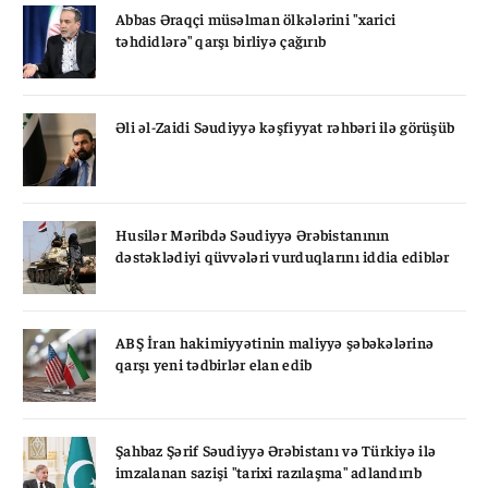
Abbas Əraqçi müsəlman ölkələrini "xarici
təhdidlərə" qarşı birliyə çağırıb
Əli əl-Zaidi Səudiyyə kəşfiyyat rəhbəri ilə görüşüb
Husilər Məribdə Səudiyyə Ərəbistanının
dəstəklədiyi qüvvələri vurduqlarını iddia ediblər
ABŞ İran hakimiyyətinin maliyyə şəbəkələrinə
qarşı yeni tədbirlər elan edib
Şahbaz Şərif Səudiyyə Ərəbistanı və Türkiyə ilə
imzalanan sazişi "tarixi razılaşma" adlandırıb