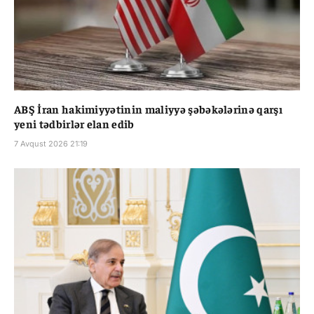
ABŞ İran hakimiyyətinin maliyyə şəbəkələrinə qarşı
yeni tədbirlər elan edib
7 Avqust 2026 21:19