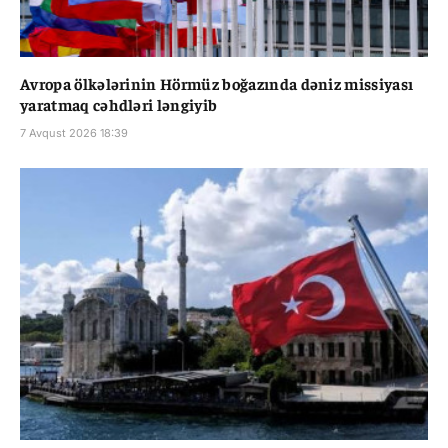
Avropa ölkələrinin Hörmüz boğazında dəniz missiyası
yaratmaq cəhdləri ləngiyib
7 Avqust 2026 18:39