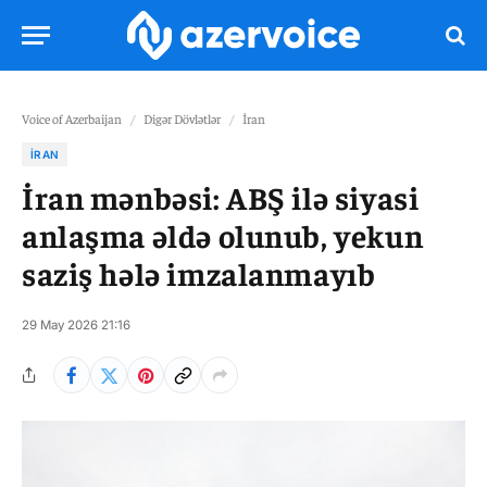
Voice of Azerbaijan
/
Digər Dövlətlər
/
İran
İRAN
İran mənbəsi: ABŞ ilə siyasi
anlaşma əldə olunub, yekun
saziş hələ imzalanmayıb
29 May 2026 21:16