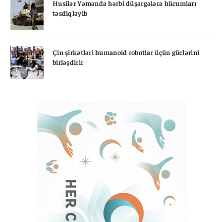
Husilər Yəməndə hərbi düşərgələrə hücumları
təsdiqləyib
Çin şirkətləri humanoid robotlar üçün güclərini
birləşdirir