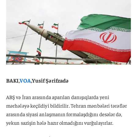
BAKI,
VOA
,Yusif Şərifzadə
ABŞ və İran arasında aparılan danışıqlarda yeni
mərhələyə keçildiyi bildirilir. Tehran mənbələri tərəflər
arasında siyasi anlaşmanın formalaşdığını desələr də,
yekun sazişin hələ hazır olmadığını vurğulayırlar.