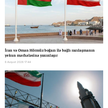
İran və Oman Hörmüz boğazı ilə bağlı razılaşmanın
yekun mərhələsinə yaxınlaşır
6 Avqust 2026 17:44