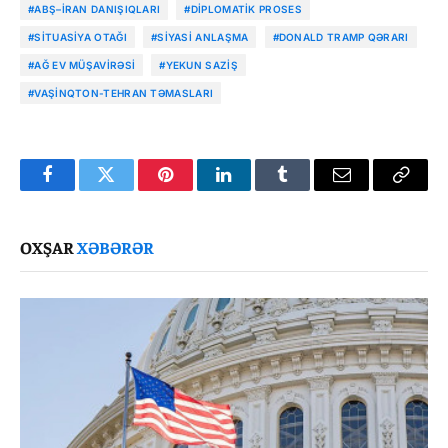
#ABŞ–İRAN DANIŞIQLARI
#DIPLOMATIK PROSES
#SITUASIYA OTAĞI
#SIYASI ANLAŞMA
#DONALD TRAMP QƏRARI
#AĞ EV MÜŞAVIRƏSI
#YEKUN SAZIŞ
#VAŞINQTON-TEHRAN TƏMASLARI
Facebook
Twitter
Pinterest
LinkedIn
Tumblr
Email
Copy
Link
OXŞAR
XƏBƏRƏR