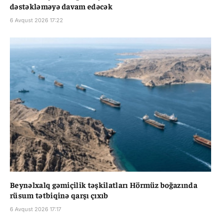
dəstəkləməyə davam edəcək
6 Avqust 2026 17:22
Beynəlxalq gəmiçilik təşkilatları Hörmüz boğazında
rüsum tətbiqinə qarşı çıxıb
6 Avqust 2026 17:17