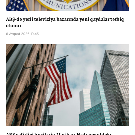
ABŞ-də yerli televiziya bazarında yeni qaydalar tətbiq
olunur
6 Avqust 2026 19:45
ABŞ səfirliyi husilərin Mərib və Hədrəmautdakı