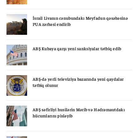
İsrail Livanın cənubundakı Meyfadun qəsəbəsinə
PUA zərbəsi endirib
ABŞ Kubaya qarşı yeni sanksiyalar tətbiq edib
ABŞ-də yerli televiziya bazarında yeni qaydalar
tətbiq olunur
ABŞ səfirliyi husilərin Mərib və Hədrəmautdakı
hücumlarını pisləyib