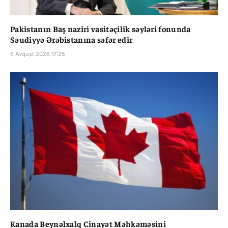
Pakistanın Baş naziri vasitəçilik səyləri fonunda
Səudiyyə Ərəbistanına səfər edir
6 Avqust 2026 17:25
Kanada Beynəlxalq Cinayət Məhkəməsini