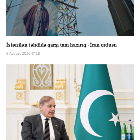
İstənilən təhdidə qarşı tam hazırıq - İran ordusu
6 Avqust 2026 17:28