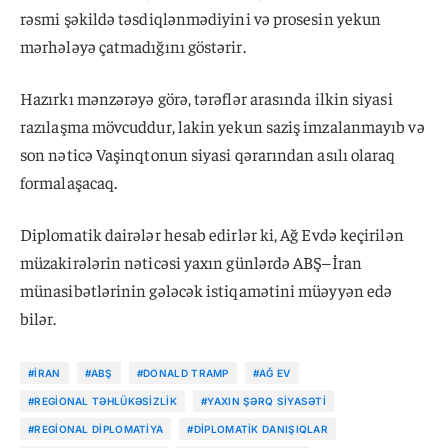
rəsmi şəkildə təsdiqlənmədiyini və prosesin yekun
mərhələyə çatmadığını göstərir.
Hazırkı mənzərəyə görə, tərəflər arasında ilkin siyasi
razılaşma mövcuddur, lakin yekun saziş imzalanmayıb və
son nəticə Vaşinqtonun siyasi qərarından asılı olaraq
formalaşacaq.
Diplomatik dairələr hesab edirlər ki, Ağ Evdə keçirilən
müzakirələrin nəticəsi yaxın günlərdə ABŞ–İran
münasibətlərinin gələcək istiqamətini müəyyən edə
bilər.
#İRAN
#ABŞ
#DONALD TRAMP
#AĞ EV
#REGIONAL TƏHLÜKƏSIZLIK
#YAXIN ŞƏRQ SIYASƏTI
#REGIONAL DIPLOMATIYA
#DIPLOMATIK DANIŞIQLAR