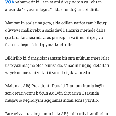
VOA
xəbər verir ki, İran rəsmisi Vaşinqton və Tehran
arasında “siyasi anlaşma” əldə olunduğunu bildirib.
Mənbənin sözlərinə görə, əldə edilən nəticə tam hüquqi
qüvvəyə malik yekun saziş deyil. Hazırkı mərhələ daha
çox tərəflər arasında əsas prinsiplər və ümumi çərçivə
üzrə razılaşma kimi qiymətləndirilir.
Bildirilib ki, danışıqlar zamanı bir sıra mühüm məsələlər
üzrə yaxınlaşma əldə olunsa da, sənədin hüquqi detalları
və yekun mexanizmləri üzərində iş davam edir.
Məlumat ABŞ Prezidenti Donald Trampın İranla bağlı
son qərarı vermək üçün Ağ Evin Situasiya Otağında
müşavirə keçirdiyini açıqlamasından sonra yayılıb.
Bu vəziyyət razılaşmanın hələ ABŞ rəhbərliyi tərəfindən