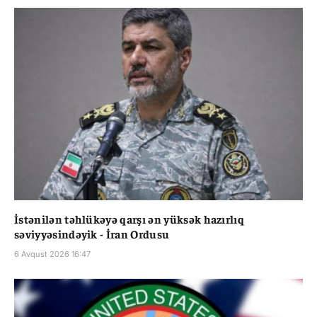
İstənilən təhlükəyə qarşı ən yüksək hazırlıq
səviyyəsindəyik - İran Ordusu
6 Avqust 2026 16:47