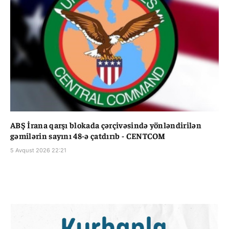
ABŞ İrana qarşı blokada çərçivəsində yönləndirilən
gəmilərin sayını 48-ə çatdırıb - CENTCOM
5 Avqust 2026 22:21