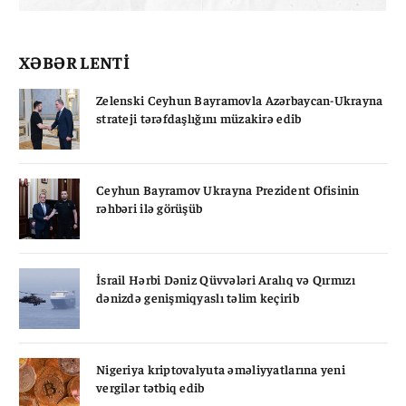
XƏBƏR LENTİ
Zelenski Ceyhun Bayramovla Azərbaycan-Ukrayna
strateji tərəfdaşlığını müzakirə edib
Ceyhun Bayramov Ukrayna Prezident Ofisinin
rəhbəri ilə görüşüb
İsrail Hərbi Dəniz Qüvvələri Aralıq və Qırmızı
dənizdə genişmiqyaslı təlim keçirib
Nigeriya kriptovalyuta əməliyyatlarına yeni
vergilər tətbiq edib