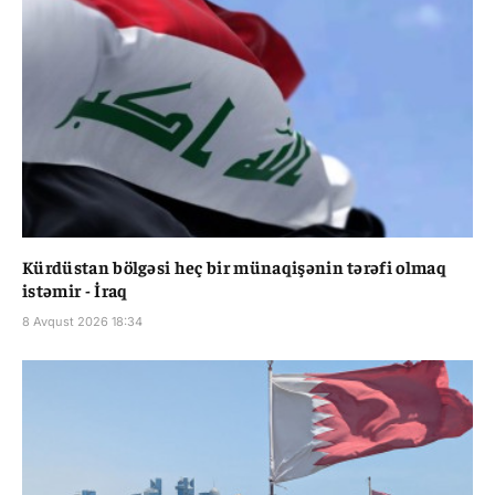
Kürdüstan bölgəsi heç bir münaqişənin tərəfi olmaq
istəmir - İraq
8 Avqust 2026 18:34