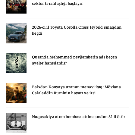
sektor tərəfdaşlığı başlayır
2026-cı il Toyota Corolla Cross Hybrid sınaqdan
keçdi
Quranda Məhəmməd peyğəmbərin adı keçən
ayələr hansılardır?
Bəlxdən Konyaya uzanan mənəvi işıq: Mövlana
Cəlaləddin Ruminin həyatı və irsi
Naqasakiyə atom bombası atılmasından 81 il ötür