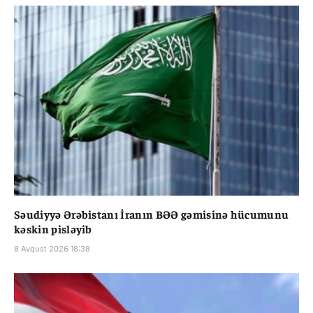
Səudiyyə Ərəbistanı İranın BƏƏ gəmisinə hücumunu
kəskin pisləyib
8 Avqust 2026 18:38