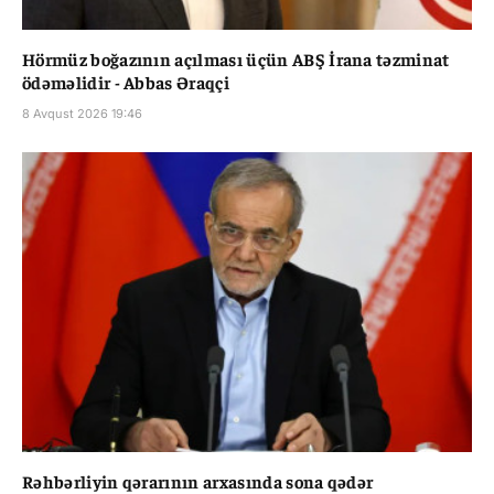
Hörmüz boğazının açılması üçün ABŞ İrana təzminat
ödəməlidir - Abbas Əraqçi
8 Avqust 2026 19:46
Rəhbərliyin qərarının arxasında sona qədər