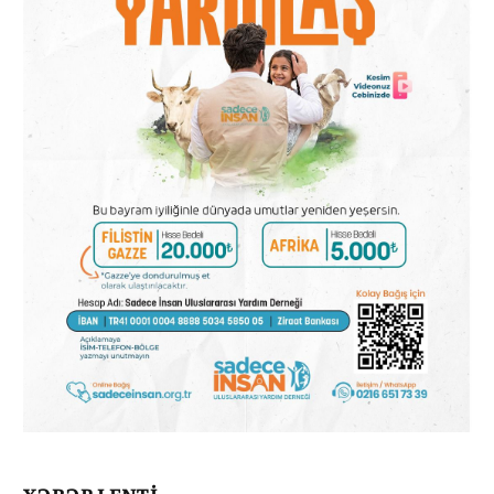
XƏBƏR LENTİ