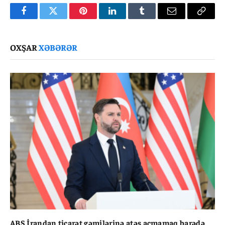
Facebook
Twitter
Pinterest
LinkedIn
Tumblr
Email
Copy
Link
OXŞAR
XƏBƏRƏR
ABŞ İrandan ticarət gəmilərinə atəş açmamaq barədə