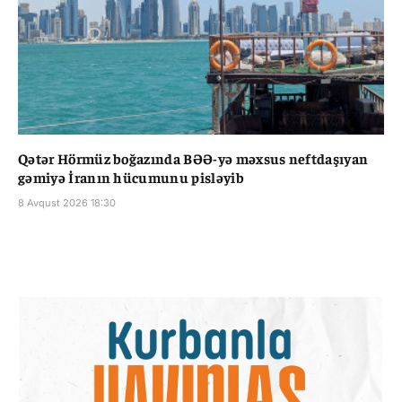
Qətər Hörmüz boğazında BƏƏ-yə məxsus neftdaşıyan
gəmiyə İranın hücumunu pisləyib
8 Avqust 2026 18:30