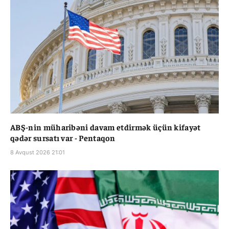
ABŞ-nin müharibəni davam etdirmək üçün kifayət
qədər sursatı var - Pentaqon
8 Avqust 2026 21:01