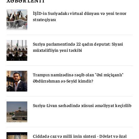
İŞİD-in Suriyadakı virtual dünyası və yeni terror
strateqiyası
Suriya parlamentində 22 qadın deputat: Siyasi
müxtəlifliyin yeni tərkibi
Trampın namizədinə rəqib olan "Əsl miçiqanlı"
Əbdürrəhman əs-Seyid kimdir?
Suriya-Livan sərhədində xüsusi əməliyyat keçirilib
Ciddədə caz və milli irsin sintezi - Dövlət və özəl