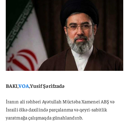
BAKI,
VOA
,Yusif Şərifzadə
İranın ali rəhbəri Ayətullah Müctəba Xamenei ABŞ və
İsraili ölkə daxilində parçalanma və qeyri-sabitlik
yaratmağa çalışmaqda günahlandırıb.