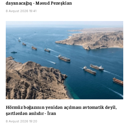
dayanacağıq - Məsud Pezeşkian
8 Avqust 2026 19:41
Hörmüz boğazının yenidən açılması avtomatik deyil,
şərtlərdən asılıdır - İran
8 Avqust 2026 19:20