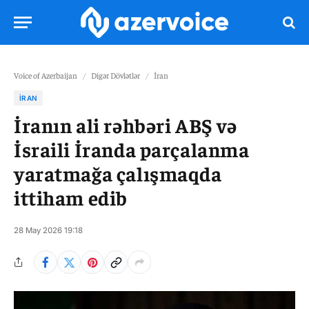
Voice of Azerbaijan
/
Digər Dövlətlər
/
İran
İRAN
İranın ali rəhbəri ABŞ və
İsraili İranda parçalanma
yaratmağa çalışmaqda
ittiham edib
28 May 2026 19:18