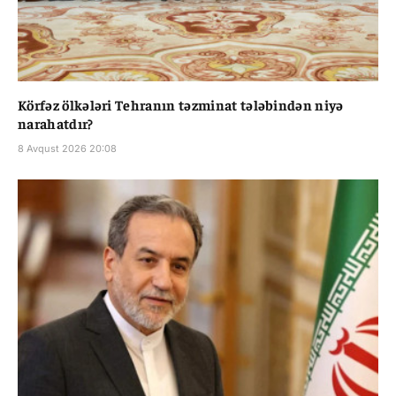
Körfəz ölkələri Tehranın təzminat tələbindən niyə
narahatdır?
8 Avqust 2026 20:08