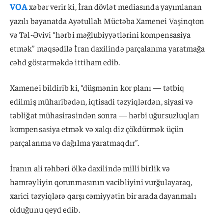
VOA
xəbər verir ki, İran dövlət mediasında yayımlanan
yazılı bəyanatda Ayətullah Müctəba Xamenei Vaşinqton
və Təl-Əvivi “hərbi məğlubiyyətlərini kompensasiya
etmək” məqsədilə İran daxilində parçalanma yaratmağa
cəhd göstərməkdə ittiham edib.
Xamenei bildirib ki, “düşmənin kor planı — tətbiq
edilmiş müharibədən, iqtisadi təzyiqlərdən, siyasi və
təbliğat mühasirəsindən sonra — hərbi uğursuzluqları
kompensasiya etmək və xalqı diz çökdürmək üçün
parçalanma və dağılma yaratmaqdır”.
İranın ali rəhbəri ölkə daxilində milli birlik və
həmrəyliyin qorunmasının vacibliyini vurğulayaraq,
xarici təzyiqlərə qarşı cəmiyyətin bir arada dayanmalı
olduğunu qeyd edib.