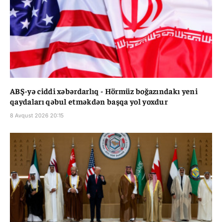
ABŞ-yə ciddi xəbərdarlıq - Hörmüz boğazındakı yeni
qaydaları qəbul etməkdən başqa yol yoxdur
8 Avqust 2026 20:15