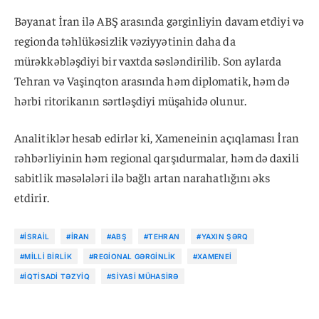
Bəyanat İran ilə ABŞ arasında gərginliyin davam etdiyi və
regionda təhlükəsizlik vəziyyətinin daha da
mürəkkəbləşdiyi bir vaxtda səsləndirilib. Son aylarda
Tehran və Vaşinqton arasında həm diplomatik, həm də
hərbi ritorikanın sərtləşdiyi müşahidə olunur.
Analitiklər hesab edirlər ki, Xameneinin açıqlaması İran
rəhbərliyinin həm regional qarşıdurmalar, həm də daxili
sabitlik məsələləri ilə bağlı artan narahatlığını əks
etdirir.
#İSRAIL
#İRAN
#ABŞ
#TEHRAN
#YAXIN ŞƏRQ
#MILLI BIRLIK
#REGIONAL GƏRGINLIK
#XAMENEI
#IQTISADI TƏZYIQ
#SIYASI MÜHASIRƏ