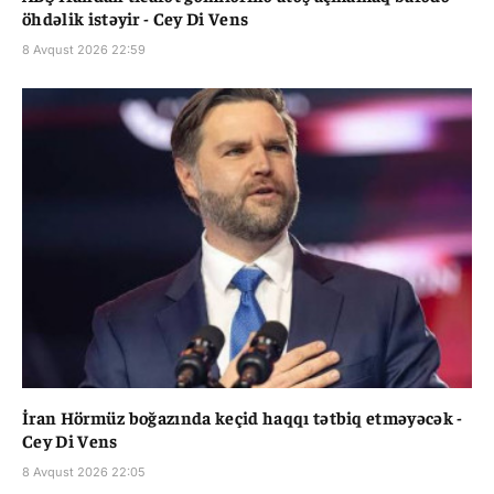
öhdəlik istəyir - Cey Di Vens
8 Avqust 2026 22:59
İran Hörmüz boğazında keçid haqqı tətbiq etməyəcək -
Cey Di Vens
8 Avqust 2026 22:05