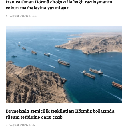
İran və Oman Hörmüz boğazı ilə bağlı razılaşmanın
yekun mərhələsinə yaxınlaşır
6 Avqust 2026 17:44
Beynəlxalq gəmiçilik təşkilatları Hörmüz boğazında
rüsum tətbiqinə qarşı çıxıb
6 Avqust 2026 17:17