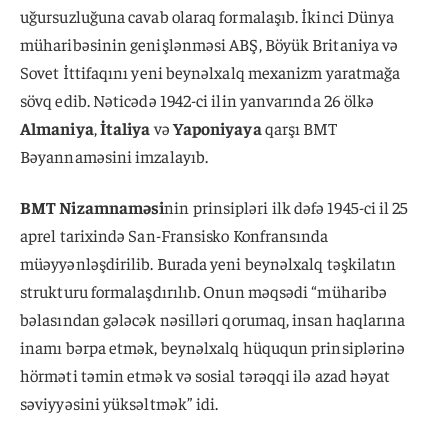
uğursuzluğuna cavab olaraq formalaşıb. İkinci Dünya
müharibəsinin genişlənməsi ABŞ, Böyük Britaniya və
Sovet İttifaqını yeni beynəlxalq mexanizm yaratmağa
sövq edib. Nəticədə 1942-ci ilin yanvarında 26 ölkə
Almaniya
,
İtaliya
və
Yaponiyaya
qarşı BMT
Bəyannaməsini imzalayıb.
BMT Nizamnaməsi
nin prinsipləri ilk dəfə 1945-ci il 25
aprel tarixində San-Fransisko Konfransında
müəyyənləşdirilib. Burada yeni beynəlxalq təşkilatın
strukturu formalaşdırılıb. Onun məqsədi “müharibə
bəlasından gələcək nəsilləri qorumaq, insan haqlarına
inamı bərpa etmək, beynəlxalq hüququn prinsiplərinə
hörməti təmin etmək və sosial tərəqqi ilə azad həyat
səviyyəsini yüksəltmək” idi.