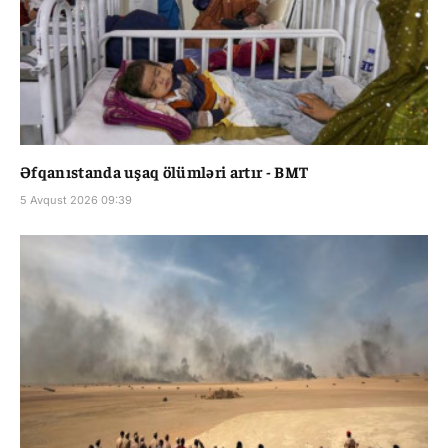
Əfqanıstanda uşaq ölümləri artır - BMT
5 Avqust 2026 09:39