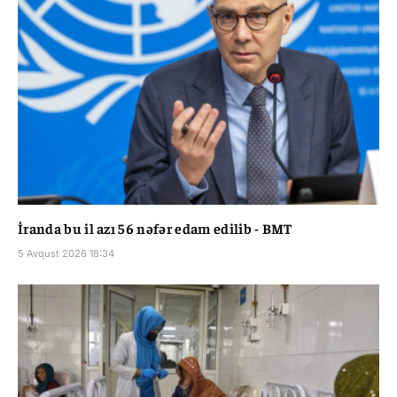
İranda bu il azı 56 nəfər edam edilib - BMT
5 Avqust 2026 18:34