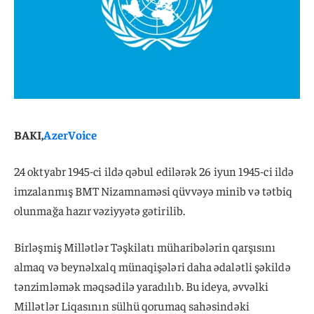
BAKI,
AzerVoice
24 oktyabr 1945-ci ildə qəbul edilərək 26 iyun 1945-ci ildə
imzalanmış BMT Nizamnaməsi qüvvəyə minib və tətbiq
olunmağa hazır vəziyyətə gətirilib.
Birləşmiş Millətlər Təşkilatı müharibələrin qarşısını
almaq və beynəlxalq münaqişələri daha ədalətli şəkildə
tənzimləmək məqsədilə yaradılıb. Bu ideya, əvvəlki
Millətlər Liqasının sülhü qorumaq sahəsindəki