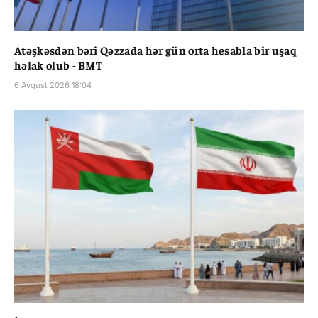
Atəşkəsdən bəri Qəzzada hər gün orta hesabla bir uşaq
həlak olub - BMT
6 Avqust 2026 18:04