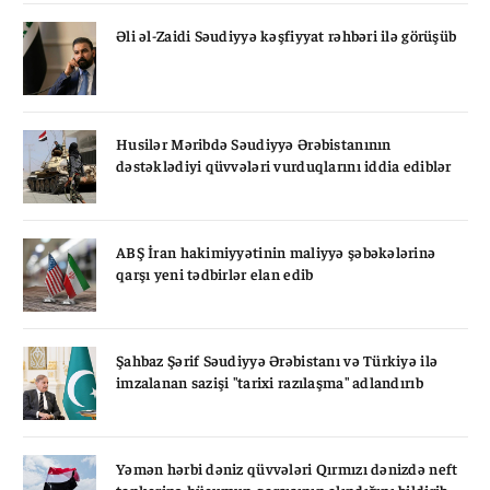
Əli əl-Zaidi Səudiyyə kəşfiyyat rəhbəri ilə görüşüb
Husilər Məribdə Səudiyyə Ərəbistanının
dəstəklədiyi qüvvələri vurduqlarını iddia ediblər
ABŞ İran hakimiyyətinin maliyyə şəbəkələrinə
qarşı yeni tədbirlər elan edib
Şahbaz Şərif Səudiyyə Ərəbistanı və Türkiyə ilə
imzalanan sazişi "tarixi razılaşma" adlandırıb
Yəmən hərbi dəniz qüvvələri Qırmızı dənizdə neft