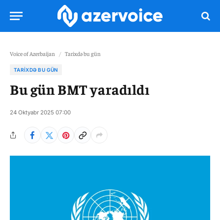
Voice of Azerbaijan
/
Tarixdə bu gün
TARIXDƏ BU GÜN
Bu gün BMT yaradıldı
24 Oktyabr 2025 07:00