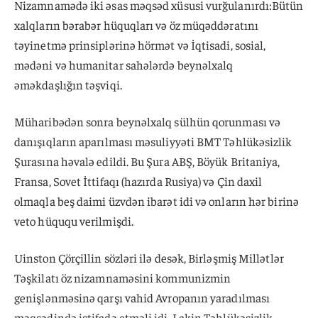
Nizamnamədə iki əsas məqsəd xüsusi vurğulanırdı:Bütün
xalqların bərabər hüquqları və öz müqəddəratını
təyinetmə prinsiplərinə hörmət və İqtisadi, sosial,
mədəni və humanitar sahələrdə beynəlxalq
əməkdaşlığın təşviqi.
Müharibədən sonra beynəlxalq sülhün qorunması və
danışıqların aparılması məsuliyyəti BMT Təhlükəsizlik
Şurasına həvalə edildi. Bu Şura ABŞ, Böyük Britaniya,
Fransa, Sovet İttifaqı (hazırda Rusiya) və Çin daxil
olmaqla beş daimi üzvdən ibarət idi və onların hər birinə
veto hüququ verilmişdi.
Uinston Çörçillin sözləri ilə desək, Birləşmiş Millətlər
Təşkilatı öz nizamnaməsini kommunizmin
genişlənməsinə qarşı vahid Avropanın yaradılması
məqsədində istifadə etməli idi. Lakin Təhlükəsizlik