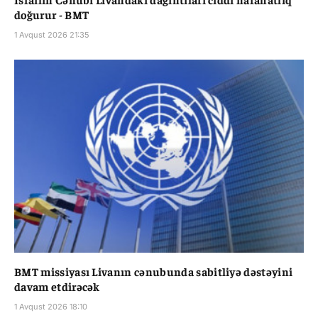
doğurur - BMT
1 Avqust 2026 21:35
BMT missiyası Livanın cənubunda sabitliyə dəstəyini
davam etdirəcək
1 Avqust 2026 18:10