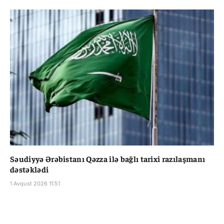
Səudiyyə Ərəbistanı Qəzza ilə bağlı tarixi razılaşmanı
dəstəklədi
1 Avqust 2026 11:51