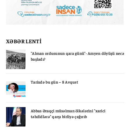
XƏBƏR LENTİ
"Alman ordusunun qara günü"- Amyen döyüşü necə
başladı?
Tarixdə bu gün – 8 Avqust
Abbas Əraqçi müsəlman ölkələrini "xarici
təhdidlərə" qarşı birliyə çağırıb