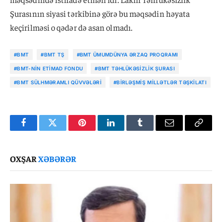
Şurasının siyasi tərkibinə görə bu məqsədin həyata
keçirilməsi o qədər də asan olmadı.
#BMT
#BMT TŞ
#BMT ÜMUMDÜNYA ƏRZAQ PROQRAMI
#BMT-NIN ETIMAD FONDU
#BMT TƏHLÜKƏSIZLIK ŞURASI
#BMT SÜLHMƏRAMLI QÜVVƏLƏRI
#BIRLƏŞMIŞ MILLƏTLƏR TƏŞKILATI
Facebook
Twitter
Pinterest
LinkedIn
Tumblr
Email
Copy
Link
OXŞAR
XƏBƏRƏR