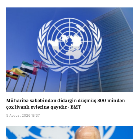
Müharibə səbəbindən didərgin düşmüş 800 mindən
çox livanlı evlərinə qayıdır - BMT
5 Avqust 2026 18:37