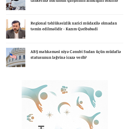
tankerinə hücumun qarşısının alındığını bildirib
Regional təhlükəsizlik xarici müdaxilə olmadan
təmin edilməlidir - Kazım Qəribabadi
ABŞ məhkəməsi niyə Cənubi Sudan üçün müdafiə
statusunun ləğvinə icazə verib?