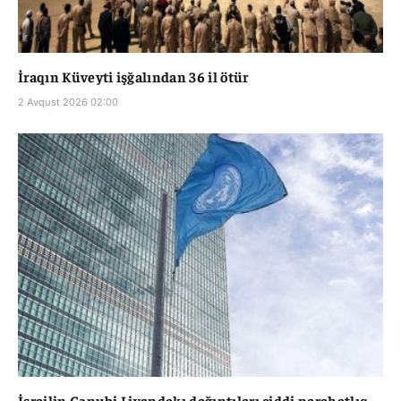
İraqın Küveyti işğalından 36 il ötür
2 Avqust 2026 02:00
İsrailin Cənubi Livandakı dağıntıları ciddi narahatlıq