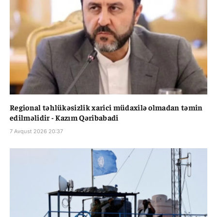
Regional təhlükəsizlik xarici müdaxilə olmadan təmin
edilməlidir - Kazım Qəribabadi
7 Avqust 2026 20:37