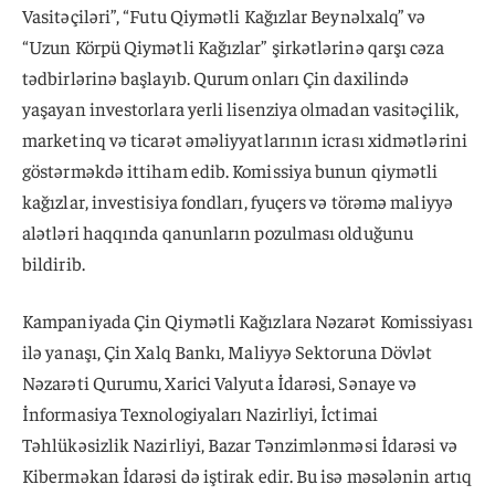
Vasitəçiləri”, “Futu Qiymətli Kağızlar Beynəlxalq” və
“Uzun Körpü Qiymətli Kağızlar” şirkətlərinə qarşı cəza
tədbirlərinə başlayıb. Qurum onları Çin daxilində
yaşayan investorlara yerli lisenziya olmadan vasitəçilik,
marketinq və ticarət əməliyyatlarının icrası xidmətlərini
göstərməkdə ittiham edib. Komissiya bunun qiymətli
kağızlar, investisiya fondları, fyuçers və törəmə maliyyə
alətləri haqqında qanunların pozulması olduğunu
bildirib.
Kampaniyada Çin Qiymətli Kağızlara Nəzarət Komissiyası
ilə yanaşı, Çin Xalq Bankı, Maliyyə Sektoruna Dövlət
Nəzarəti Qurumu, Xarici Valyuta İdarəsi, Sənaye və
İnformasiya Texnologiyaları Nazirliyi, İctimai
Təhlükəsizlik Nazirliyi, Bazar Tənzimlənməsi İdarəsi və
Kiberməkan İdarəsi də iştirak edir. Bu isə məsələnin artıq