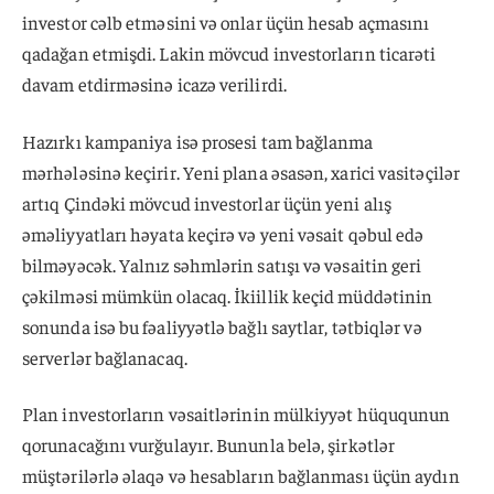
investor cəlb etməsini və onlar üçün hesab açmasını
qadağan etmişdi. Lakin mövcud investorların ticarəti
davam etdirməsinə icazə verilirdi.
Hazırkı kampaniya isə prosesi tam bağlanma
mərhələsinə keçirir. Yeni plana əsasən, xarici vasitəçilər
artıq Çindəki mövcud investorlar üçün yeni alış
əməliyyatları həyata keçirə və yeni vəsait qəbul edə
bilməyəcək. Yalnız səhmlərin satışı və vəsaitin geri
çəkilməsi mümkün olacaq. İkiillik keçid müddətinin
sonunda isə bu fəaliyyətlə bağlı saytlar, tətbiqlər və
serverlər bağlanacaq.
Plan investorların vəsaitlərinin mülkiyyət hüququnun
qorunacağını vurğulayır. Bununla belə, şirkətlər
müştərilərlə əlaqə və hesabların bağlanması üçün aydın