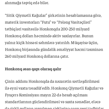
alınmağa təşviq edə bilər.
“Sitik Qiymətli Kağızlar” şirkətinin hesablamasına görə,
materik investorları “Futu” və “Pələng Vasitəçiləri”
tətbiqləri vasitəsilə Honkonqda 200-250 milyard
Honkonq dolları həcmində aktiv saxlayırlar. Bunun
yalnız kiçik hissəsi səhmlərə yatırılıb. Müqayisə üçün,
Honkonq birjasında gündəlik əməliyyat həcmi təxminən
260 milyard Honkonq dollarına çatır.
Honkonq əsas qapı olaraq qalır
Çinin addımı Honkonqda da nəzarətin sərtləşdirilməsi
ilə eyni vaxta təsadüf edib. Honkonq Qiymətli Kağızlar və
Fyuçers Komissiyası mayın 22-də hesab açılması
standartlarının gücləndirilməsi və saxta sənədlər, eləcə
də çirkli pulların yuyulması risklərinə qarşı yeni tədbirlər