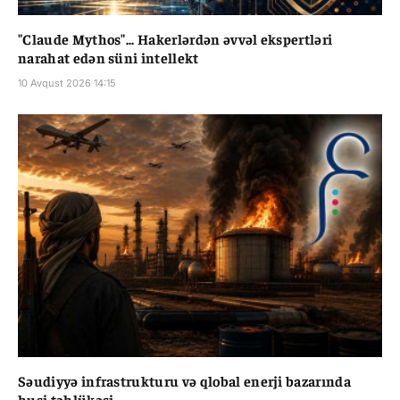
"Claude Mythos"... Hakerlərdən əvvəl ekspertləri
narahat edən süni intellekt
10 Avqust 2026 14:15
Səudiyyə infrastrukturu və qlobal enerji bazarında
husi təhlükəsi