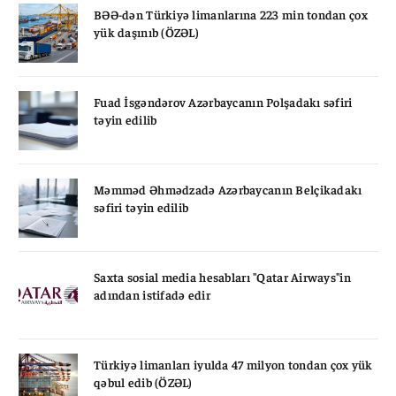
BƏƏ-dən Türkiyə limanlarına 223 min tondan çox
yük daşınıb (ÖZƏL)
Fuad İsgəndərov Azərbaycanın Polşadakı səfiri
təyin edilib
Məmməd Əhmədzadə Azərbaycanın Belçikadakı
səfiri təyin edilib
Saxta sosial media hesabları "Qatar Airways"in
adından istifadə edir
Türkiyə limanları iyulda 47 milyon tondan çox yük
qəbul edib (ÖZƏL)