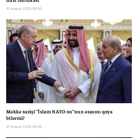
10 Avqust 2026 09:00
Məkkə sazişi “İslam NATO-su”nun əsasını qoya
bilərmi?
10 Avqust 2026 06:00