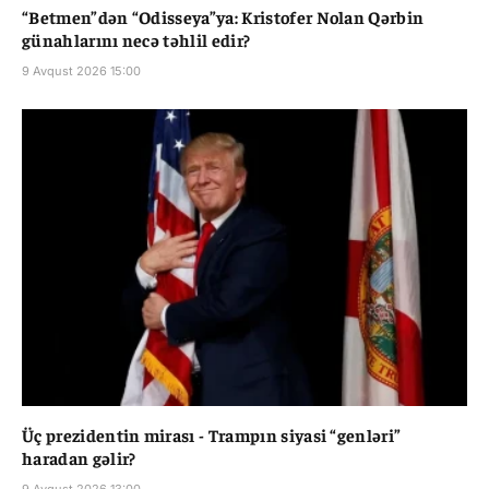
“Betmen”dən “Odisseya”ya: Kristofer Nolan Qərbin
günahlarını necə təhlil edir?
9 Avqust 2026 15:00
Üç prezidentin mirası - Trampın siyasi “genləri”
haradan gəlir?
9 Avqust 2026 13:00