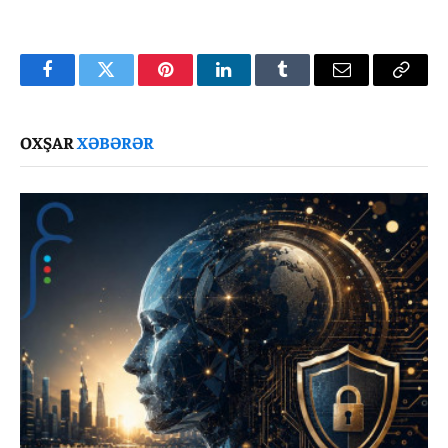
Facebook
Twitter
Pinterest
LinkedIn
Tumblr
Email
Copy
Link
OXŞAR
XƏBƏRƏR