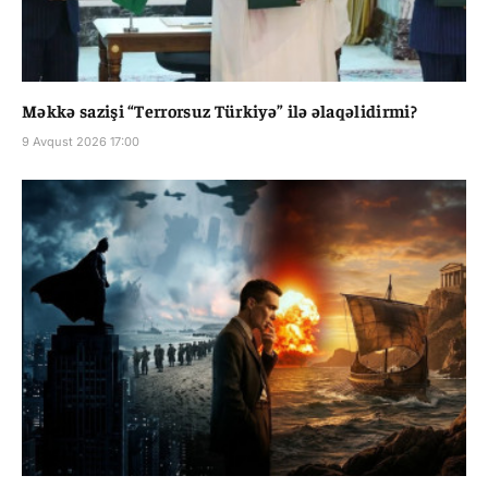
Məkkə sazişi “Terrorsuz Türkiyə” ilə əlaqəlidirmi?
9 Avqust 2026 17:00