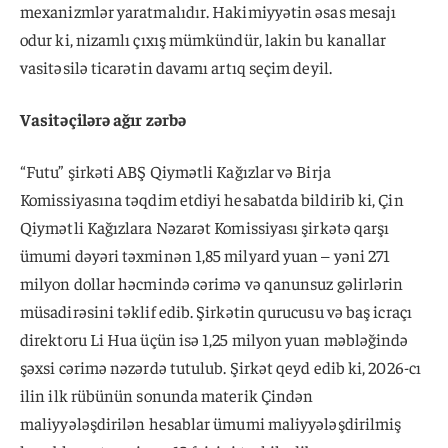
mexanizmlər yaratmalıdır. Hakimiyyətin əsas mesajı
odur ki, nizamlı çıxış mümkündür, lakin bu kanallar
vasitəsilə ticarətin davamı artıq seçim deyil.
Vasitəçilərə ağır zərbə
“Futu” şirkəti ABŞ Qiymətli Kağızlar və Birja
Komissiyasına təqdim etdiyi hesabatda bildirib ki, Çin
Qiymətli Kağızlara Nəzarət Komissiyası şirkətə qarşı
ümumi dəyəri təxminən 1,85 milyard yuan – yəni 271
milyon dollar həcmində cərimə və qanunsuz gəlirlərin
müsadirəsini təklif edib. Şirkətin qurucusu və baş icraçı
direktoru Li Hua üçün isə 1,25 milyon yuan məbləğində
şəxsi cərimə nəzərdə tutulub. Şirkət qeyd edib ki, 2026-cı
ilin ilk rübünün sonunda materik Çindən
maliyyələşdirilən hesablar ümumi maliyyələşdirilmiş