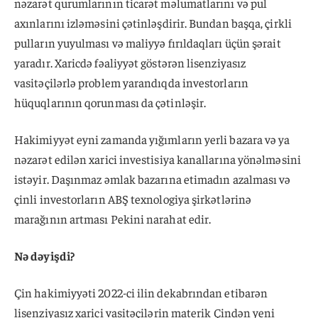
nəzarət qurumlarının ticarət məlumatlarını və pul
axınlarını izləməsini çətinləşdirir. Bundan başqa, çirkli
pulların yuyulması və maliyyə fırıldaqları üçün şərait
yaradır. Xaricdə fəaliyyət göstərən lisenziyasız
vasitəçilərlə problem yarandıqda investorların
hüquqlarının qorunması da çətinləşir.
Hakimiyyət eyni zamanda yığımların yerli bazara və ya
nəzarət edilən xarici investisiya kanallarına yönəlməsini
istəyir. Daşınmaz əmlak bazarına etimadın azalması və
çinli investorların ABŞ texnologiya şirkətlərinə
marağının artması Pekini narahat edir.
Nə dəyişdi?
Çin hakimiyyəti 2022-ci ilin dekabrından etibarən
lisenziyasız xarici vasitəçilərin materik Çindən yeni