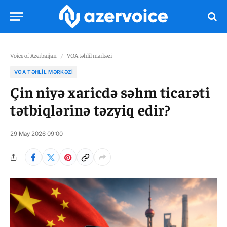
Voice of Azerbaijan
/
VOA təhlil mərkəzi
VOA TƏHLIL MƏRKƏZI
Çin niyə xaricdə səhm ticarəti
tətbiqlərinə təzyiq edir?
29 May 2026 09:00