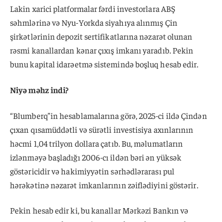
Lakin xarici platformalar fərdi investorlara ABŞ
səhmlərinə və Nyu-Yorkda siyahıya alınmış Çin
şirkətlərinin depozit sertifikatlarına nəzarət olunan
rəsmi kanallardan kənar çıxış imkanı yaradıb. Pekin
bunu kapital idarəetmə sistemində boşluq hesab edir.
Niyə məhz indi?
“Blumberq”in hesablamalarına görə, 2025-ci ildə Çindən
çıxan qısamüddətli və sürətli investisiya axınlarının
həcmi 1,04 trilyon dollara çatıb. Bu, məlumatların
izlənməyə başladığı 2006-cı ildən bəri ən yüksək
göstəricidir və hakimiyyətin sərhədlərarası pul
hərəkətinə nəzarət imkanlarının zəiflədiyini göstərir.
Pekin hesab edir ki, bu kanallar Mərkəzi Bankın və