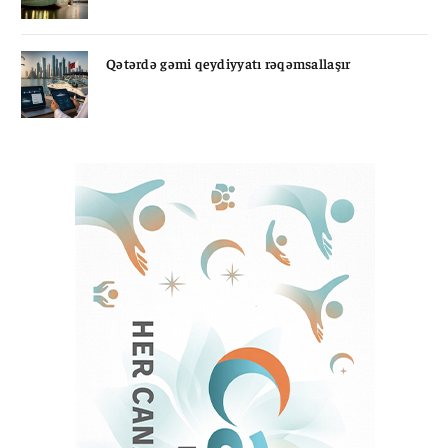
Qətərdə gəmi qeydiyyatı rəqəmsallaşır