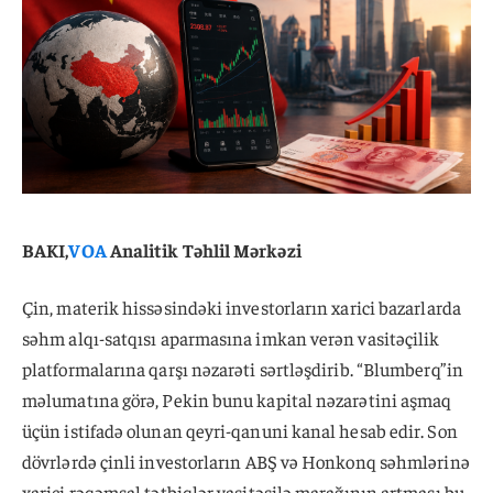
BAKI,
VOA
Analitik Təhlil Mərkəzi
Çin, materik hissəsindəki investorların xarici bazarlarda
səhm alqı-satqısı aparmasına imkan verən vasitəçilik
platformalarına qarşı nəzarəti sərtləşdirib. “Blumberq”in
məlumatına görə, Pekin bunu kapital nəzarətini aşmaq
üçün istifadə olunan qeyri-qanuni kanal hesab edir. Son
dövrlərdə çinli investorların ABŞ və Honkonq səhmlərinə
xarici rəqəmsal tətbiqlər vasitəsilə marağının artması bu