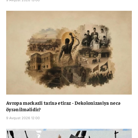
Avropa mərkəzli tarixə etiraz - Dekolonizasiya necə
öyrənilməlidir?
9 Avqust 2026 12:00