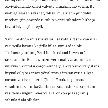
ekvivalentində xarici valyuta almağa icazə verilir. Bu
məbləğ əsasən səyahət, təhsil, müalicə və gündəlik
xərclər üçün nəzərdə tutulub, xarici səhmlərə birbaşa
investisiya üçün deyil.
Xarici maliyyə investisiyaları isə yalnız rəsmi kanallar
vasitəsilə həyata keçirilə bilər. Bunlardan biri
“İxtisaslaşdırılmış Yerli İnstitusional İnvestor”
proqramıdır. Bu mexanizm yerli maliyyə qurumlarına
müəyyən kvotalar çərçivəsində yuan və xarici valyutanı
beynəlxalq bazarlara yönəltməyə imkan verir. Digər
mexanizm isə materik Çin ilə Honkonq arasında
yaradılmış səhm bağlantısı proqramıdır ki, bu sistem
vasitəsilə uyğun investorlar Honkonqda seçilmiş
səhmləri ala bilirlər.