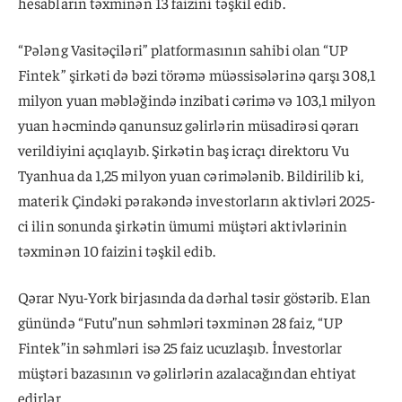
hesabların təxminən 13 faizini təşkil edib.
“Pələng Vasitəçiləri” platformasının sahibi olan “UP
Fintek” şirkəti də bəzi törəmə müəssisələrinə qarşı 308,1
milyon yuan məbləğində inzibati cərimə və 103,1 milyon
yuan həcmində qanunsuz gəlirlərin müsadirəsi qərarı
verildiyini açıqlayıb. Şirkətin baş icraçı direktoru Vu
Tyanhua da 1,25 milyon yuan cərimələnib. Bildirilib ki,
materik Çindəki pərakəndə investorların aktivləri 2025-
ci ilin sonunda şirkətin ümumi müştəri aktivlərinin
təxminən 10 faizini təşkil edib.
Qərar Nyu-York birjasında da dərhal təsir göstərib. Elan
günündə “Futu”nun səhmləri təxminən 28 faiz, “UP
Fintek”in səhmləri isə 25 faiz ucuzlaşıb. İnvestorlar
müştəri bazasının və gəlirlərin azalacağından ehtiyat
edirlər.