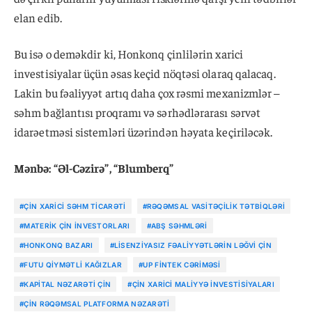
elan edib.
Bu isə o deməkdir ki, Honkonq çinlilərin xarici
investisiyalar üçün əsas keçid nöqtəsi olaraq qalacaq.
Lakin bu fəaliyyət artıq daha çox rəsmi mexanizmlər –
səhm bağlantısı proqramı və sərhədlərarası sərvət
idarəetməsi sistemləri üzərindən həyata keçiriləcək.
Mənbə: “Əl-Cəzirə”, “Blumberq”
#ÇIN XARICI SƏHM TICARƏTI
#RƏQƏMSAL VASITƏÇILIK TƏTBIQLƏRI
#MATERIK ÇIN INVESTORLARI
#ABŞ SƏHMLƏRI
#HONKONQ BAZARI
#LISENZIYASIZ FƏALIYYƏTLƏRIN LƏĞVI ÇIN
#FUTU QIYMƏTLI KAĞIZLAR
#UP FINTEK CƏRIMƏSI
#KAPITAL NƏZARƏTI ÇIN
#ÇIN XARICI MALIYYƏ INVESTISIYALARI
#ÇIN RƏQƏMSAL PLATFORMA NƏZARƏTI