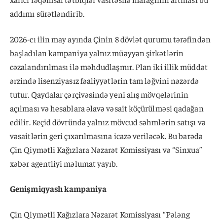
addımı sürətləndirib.
2026-cı ilin may ayında Çinin 8 dövlət qurumu tərəfindən
başladılan kampaniya yalnız müəyyən şirkətlərin
cəzalandırılması ilə məhdudlaşmır. Plan iki illik müddət
ərzində lisenziyasız fəaliyyətlərin tam ləğvini nəzərdə
tutur. Qaydalar çərçivəsində yeni alış mövqelərinin
açılması və hesablara əlavə vəsait köçürülməsi qadağan
edilir. Keçid dövründə yalnız mövcud səhmlərin satışı və
vəsaitlərin geri çıxarılmasına icazə veriləcək. Bu barədə
Çin Qiymətli Kağızlara Nəzarət Komissiyası və “Sinxua”
xəbər agentliyi məlumat yayıb.
Genişmiqyaslı kampaniya
Çin Qiymətli Kağızlara Nəzarət Komissiyası “Pələng