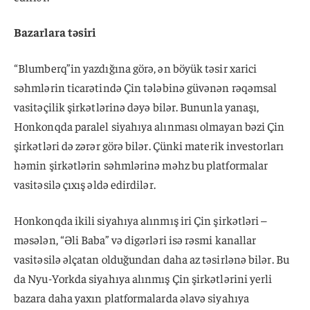
Bazarlara təsiri
“Blumberq”in yazdığına görə, ən böyük təsir xarici
səhmlərin ticarətində Çin tələbinə güvənən rəqəmsal
vasitəçilik şirkətlərinə dəyə bilər. Bununla yanaşı,
Honkonqda paralel siyahıya alınması olmayan bəzi Çin
şirkətləri də zərər görə bilər. Çünki materik investorları
həmin şirkətlərin səhmlərinə məhz bu platformalar
vasitəsilə çıxış əldə edirdilər.
Honkonqda ikili siyahıya alınmış iri Çin şirkətləri –
məsələn, “Əli Baba” və digərləri isə rəsmi kanallar
vasitəsilə əlçatan olduğundan daha az təsirlənə bilər. Bu
da Nyu-Yorkda siyahıya alınmış Çin şirkətlərini yerli
bazara daha yaxın platformalarda əlavə siyahıya