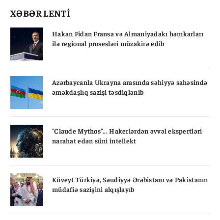
XƏBƏR LENTİ
Hakan Fidan Fransa və Almaniyadakı həmkarları
ilə regional prosesləri müzakirə edib
Azərbaycanla Ukrayna arasında səhiyyə sahəsində
əməkdaşlıq sazişi təsdiqlənib
"Claude Mythos"... Hakerlərdən əvvəl ekspertləri
narahat edən süni intellekt
Küveyt Türkiyə, Səudiyyə Ərəbistanı və Pakistanın
müdafiə sazişini alqışlayıb