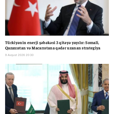
Türkiyənin enerji şəbəkəsi 3 qitəyə yayılır: Somali,
Qazaxıstan və Macarıstana qədər uzanan strategiya
9 Avqust 2026 20:30