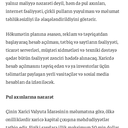
yalnız maliyyə nəzarəti deyil, həm də pul axınları,
internet fəaliyyəti, çirkli pulların yuyulması və məlumat
təhlükəsizliyi ilə əlaqələndirildiyini göstərir.
Hökumətin planına əsasən, reklam və təşviqatdan
başlayaraq hesab açılması, tətbiq və saytların fəaliyyəti,
ticarət serverləri, müştəri xidmətləri və texniki dəstəyə
qədər bütün fəaliyyət zənciri hədəfə alınacaq. Xaricdə
hesab açılmasını təşviq edən və ya investorlar üçün
təlimatlar paylaşan yerli vasitəçilər və sosial media
hesabları da izləniləcək.
Pul axınlarına nəzarət
Çinin Xarici Valyuta İdarəsinin məlumatına görə, ölkə
onilliklərdir xaricə kapital çıxışına məhdudiyyətlər
tətbiq edir. Fiziki şəxslərə illik maksimum 50 min dollar