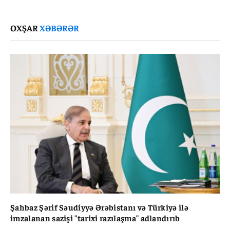
Link
OXŞAR
XƏBƏRƏR
Şahbaz Şərif Səudiyyə Ərəbistanı və Türkiyə ilə
imzalanan sazişi "tarixi razılaşma" adlandırıb