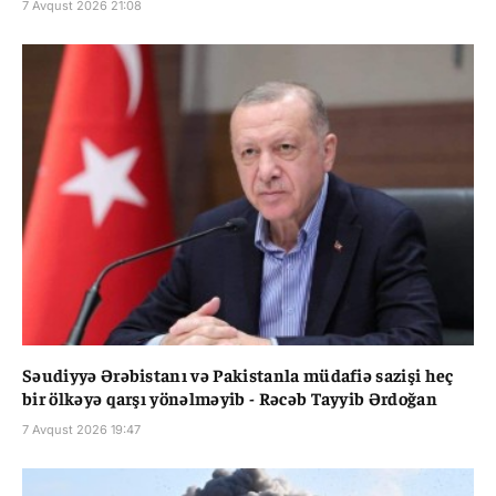
7 Avqust 2026 21:08
Səudiyyə Ərəbistanı və Pakistanla müdafiə sazişi heç
bir ölkəyə qarşı yönəlməyib - Rəcəb Tayyib Ərdoğan
7 Avqust 2026 19:47