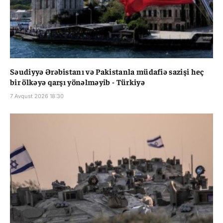
Səudiyyə Ərəbistanı və Pakistanla müdafiə sazişi heç
bir ölkəyə qarşı yönəlməyib - Türkiyə
7 Avqust 2026 18:30