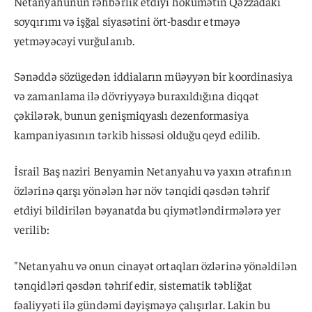
Netanyahunun rəhbərlik etdiyi hökumətin Qəzzadakı
soyqırımı və işğal siyasətini ört-basdır etməyə
yetməyəcəyi vurğulanıb.
Sənəddə sözügedən iddiaların müəyyən bir koordinasiya
və zamanlama ilə dövriyyəyə buraxıldığına diqqət
çəkilərək, bunun genişmiqyaslı dezenformasiya
kampaniyasının tərkib hissəsi olduğu qeyd edilib.
İsrail Baş naziri Benyamin Netanyahu və yaxın ətrafının
özlərinə qarşı yönələn hər növ tənqidi qəsdən təhrif
etdiyi bildirilən bəyanatda bu qiymətləndirmələrə yer
verilib:
"Netanyahu və onun cinayət ortaqları özlərinə yönəldilən
tənqidləri qəsdən təhrif edir, sistematik təbliğat
fəaliyyəti ilə gündəmi dəyişməyə çalışırlar. Lakin bu