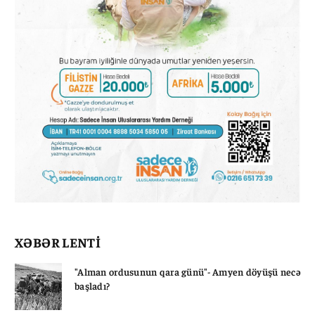
XƏBƏR LENTİ
"Alman ordusunun qara günü"- Amyen döyüşü necə
başladı?