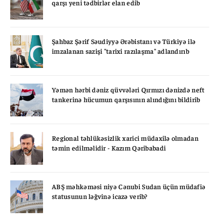
qarşı yeni tədbirlər elan edib
Şahbaz Şərif Səudiyyə Ərəbistanı və Türkiyə ilə
imzalanan sazişi "tarixi razılaşma" adlandırıb
Yəmən hərbi dəniz qüvvələri Qırmızı dənizdə neft
tankerinə hücumun qarşısının alındığını bildirib
Regional təhlükəsizlik xarici müdaxilə olmadan
təmin edilməlidir - Kazım Qəribabadi
ABŞ məhkəməsi niyə Cənubi Sudan üçün müdafiə
statusunun ləğvinə icazə verib?