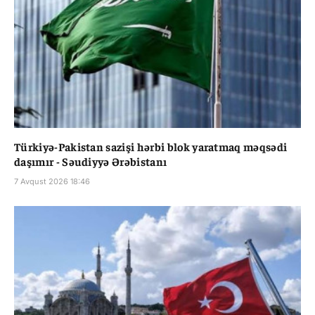
Türkiyə-Pakistan sazişi hərbi blok yaratmaq məqsədi
daşımır - Səudiyyə Ərəbistanı
7 Avqust 2026 18:46