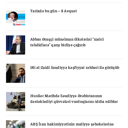
Tarixdə bu gün – 8 Avqust
Abbas Əraqçi müsəlman ölkələrini "xarici
təhdidlərə" qarşı birliyə çağırıb
Əli əl-Zaidi Səudiyyə kəşfiyyat rəhbəri ilə görüşüb
Husilər Məribdə Səudiyyə Ərəbistanının
dəstəklədiyi qüvvələri vurduqlarını iddia ediblər
ABŞ İran hakimiyyətinin maliyyə şəbəkələrinə