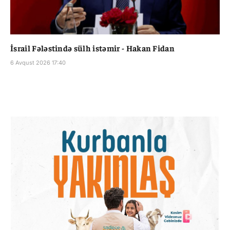
İsrail Fələstində sülh istəmir - Hakan Fidan
6 Avqust 2026 17:40