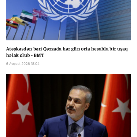
Atəşkəsdən bəri Qəzzada hər gün orta hesabla bir uşaq
həlak olub - BMT
6 Avqust 2026 18:04