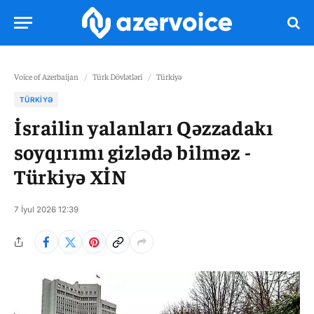
Voice of Azerbaijan
/
Türk Dövlətləri
/
Türkiyə
TÜRKIYƏ
İsrailin yalanları Qəzzadakı
soyqırımı gizlədə bilməz -
Türkiyə XİN
7 İyul 2026 12:39