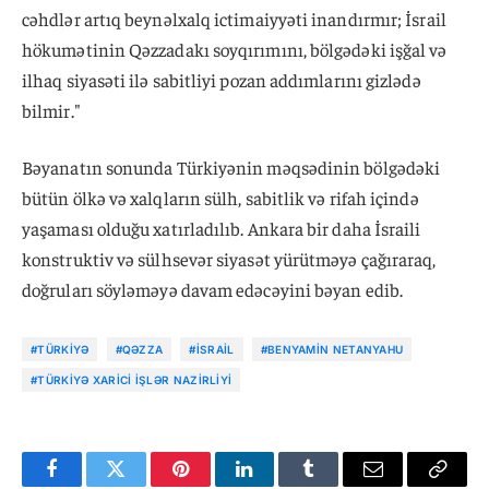
cəhdlər artıq beynəlxalq ictimaiyyəti inandırmır; İsrail
hökumətinin Qəzzadakı soyqırımını, bölgədəki işğal və
ilhaq siyasəti ilə sabitliyi pozan addımlarını gizlədə
bilmir."
Bəyanatın sonunda Türkiyənin məqsədinin bölgədəki
bütün ölkə və xalqların sülh, sabitlik və rifah içində
yaşaması olduğu xatırladılıb. Ankara bir daha İsraili
konstruktiv və sülhsevər siyasət yürütməyə çağıraraq,
doğruları söyləməyə davam edəcəyini bəyan edib.
#TÜRKIYƏ
#QƏZZA
#İSRAIL
#BENYAMIN NETANYAHU
#TÜRKIYƏ XARICI İŞLƏR NAZIRLIYI
Facebook
Twitter
Pinterest
LinkedIn
Tumblr
Email
Copy