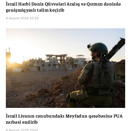
İsrail Hərbi Dəniz Qüvvələri Aralıq və Qırmızı dənizdə
genişmiqyaslı təlim keçirib
6 Avqust 2026 20:29
İsrail Livanın cənubundakı Meyfadun qəsəbəsinə PUA
zərbəsi endirib
6 Avqust 2026 20:01