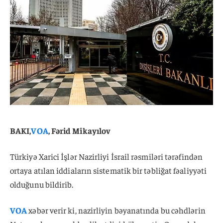
BAKI,
VOA
, Fərid Mikayılov
Türkiyə Xarici İşlər Nazirliyi İsrail rəsmiləri tərəfindən
ortaya atılan iddiaların sistematik bir təbliğat fəaliyyəti
olduğunu bildirib.
VOA
xəbər verir ki, nazirliyin bəyanatında bu cəhdlərin