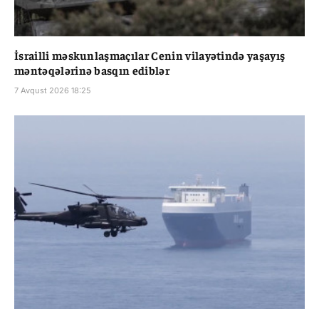
İsrailli məskunlaşmaçılar Cenin vilayətində yaşayış
məntəqələrinə basqın ediblər
7 Avqust 2026 18:25